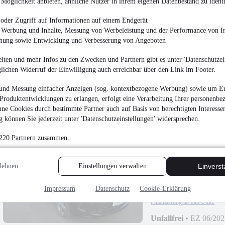
Möglichkeit anbieten, ähnliche Nutzer in ihrem eigenen Datenbestand zu identi
oder Zugriff auf Informationen auf einem Endgerät
e Werbung und Inhalte, Messung von Werbeleistung und der Performance von In
chung sowie Entwicklung und Verbesserung von Angeboten
Fiat 500C 60th. Ann
iten und mehr Infos zu den Zwecken und Partnern gibt es unter 'Datenschutzein
glichen Widerruf der Einwilligung auch erreichbar über den Link im Footer.
17.990 €
Finanzierung ab
168 €
mtl.
und Messung einfacher Anzeigen (sog. kontextbezogene Werbung) sowie um Er
Produktentwicklungen zu erlangen, erfolgt eine Verarbeitung Ihrer personenbe
Unfallfrei
•
EZ 12/201
ne Cookies durch bestimmte Partner auch auf Basis von berechtigten Interesse
 können Sie jederzeit unter 'Datenschutzeinstellungen' widersprechen.
 220 Partnern zusammen.
lehnen
Einstellungen verwalten
Einvers
NEU
Opel Grandland
Navi*LED*360°*Tem
¹
17.490 €
Impressum
Datenschutz
Cookie-Erklärung
Finanzierung ab
163 €
mtl.
Unfallfrei
•
EZ 06/202