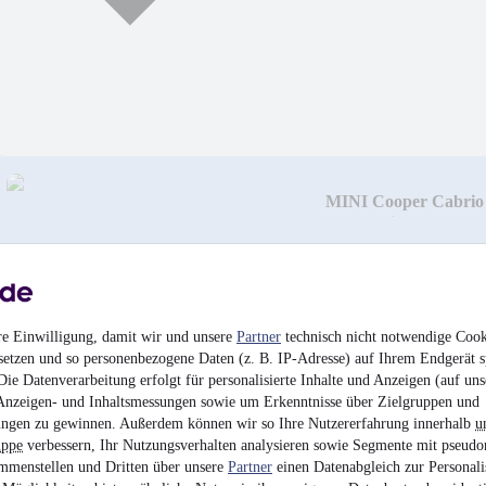
MINI Cooper Cabrio
Automatik*Leder*S
16.990 €
Finanzierung ab
159 €
mtl.
Unfallfrei
•
EZ 07/201
re Einwilligung, damit wir und unsere
Partner
technisch nicht notwendige Cook
setzen und so personenbezogene Daten (z. B. IP-Adresse) auf Ihrem Endgerät s
ie Datenverarbeitung erfolgt für personalisierte Inhalte und Anzeigen (auf uns
Anzeigen- und Inhaltsmessungen sowie um Erkenntnisse über Zielgruppen und
ngen zu gewinnen. Außerdem können wir so Ihre Nutzererfahrung innerhalb
u
uppe
verbessern, Ihr Nutzungsverhalten analysieren sowie Segmente mit pseudo
mmenstellen und Dritten über unsere
Partner
einen Datenabgleich zur Personali