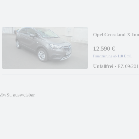
Opel Crossland X In
12.590 €
Finanzierung ab
118 €
mtl.
Unfallfrei
•
EZ 09/201
MwSt. ausweisbar