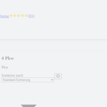
(
65
)
Sterne
4 Pkw
Pkw
Sortieren nach