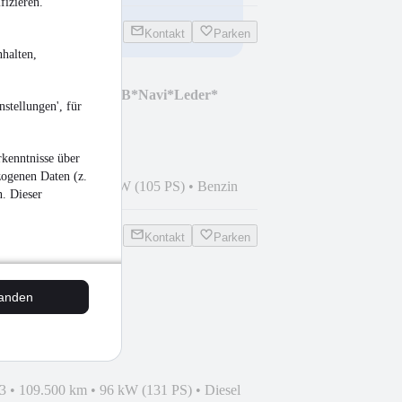
fizieren.
Kontakt
Parken
halten,
iversary 1. Hand*DAB*Navi*Leder*
stellungen', für
kenntnisse über
zogenen Daten (z.
7
•
22.800 km
•
77 kW (105 PS)
•
Benzin
n. Dieser
Kontakt
Parken
tanden
 GS Line
p.*Spur.*Totw
3
•
109.500 km
•
96 kW (131 PS)
•
Diesel