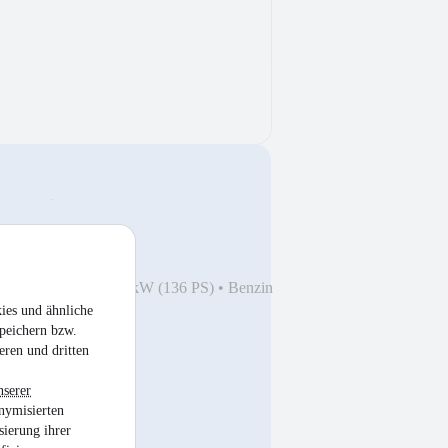
HZ*Navi*Temp.*PDC
6
•
45.200 km
•
100 kW (136 PS)
•
Benzin
ies und ähnliche
peichern bzw.
eren und dritten
nserer
nymisierten
sierung ihrer