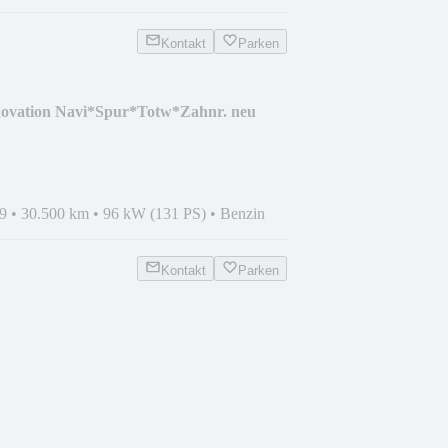
Kontakt
Parken
novation Navi*Spur*Totw*Zahnr. neu
9
•
30.500 km
•
96 kW (131 PS)
•
Benzin
Kontakt
Parken