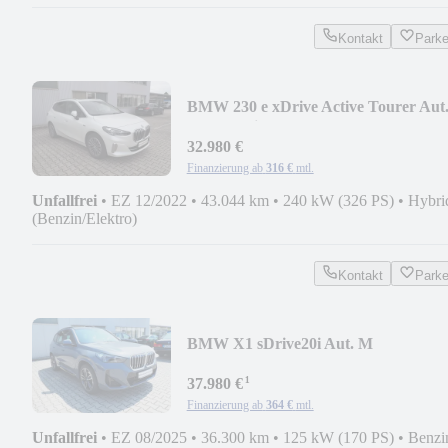
Kontakt
Park
BMW 230 e xDrive Active Tourer Aut
Luxury Line*Harm
32.980 €
Finanzierung ab
316 €
mtl.
Unfallfrei
•
EZ 12/2022
•
43.044 km
•
240 kW (326 PS)
•
Hybri
(Benzin/Elektro)
Kontakt
Park
BMW X1 sDrive20i Aut. M
Sportpaket*AHK*ACC*Harman/Ka
¹
37.980 €
Finanzierung ab
364 €
mtl.
Unfallfrei
•
EZ 08/2025
•
36.300 km
•
125 kW (170 PS)
•
Benzi