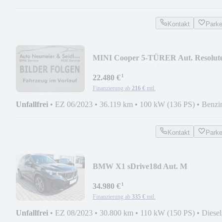
Kontakt
Park
MINI Cooper 5-TÜRER Aut. Resolut
Edition*Kamera*Sitz
¹
22.480 €
Finanzierung ab
216 €
mtl.
Unfallfrei
•
EZ 06/2023
•
36.119 km
•
100 kW (136 PS)
•
Benzi
Kontakt
Park
BMW X1 sDrive18d Aut. M
Sportpaket*20 Alu*adaptivLED
¹
34.980 €
Finanzierung ab
335 €
mtl.
Unfallfrei
•
EZ 08/2023
•
30.800 km
•
110 kW (150 PS)
•
Diesel