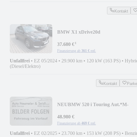
Kontakt
BMW X1 xDrive20d
Aut.*AHKschwenkbar*HUD*ACC*3
¹
*Spo
37.680 €
Finanzierung ab
361 €
mtl.
Unfallfrei
•
EZ 05/2024
•
29.900 km
•
120 kW (163 PS)
•
Hybri
(Diesel/Elektro)
Kontakt
Park
NEU
BMW 520 i Touring Aut.*M-
Sport*DaProf*Pano*AHK*Stand
48.980 €
Finanzierung ab
469 €
mtl.
Unfallfrei
•
EZ 02/2025
•
23.700 km
•
153 kW (208 PS)
•
Benzi