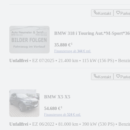
Kontakt
Park
BMW 318 i Touring Aut.*M-Sport*36
*ACC*HUD*HiFi*ada
¹
35.880 €
Finanzierung ab
344 €
mtl.
Unfallfrei
•
EZ 07/2025
•
21.400 km
•
115 kW (156 PS)
•
Benzi
Kontakt
Park
BMW X5 X5
M50i*AHKschwenkbar*Standhzg*DAProfe
¹
54.680 €
Finanzierung ab
524 €
mtl.
Unfallfrei
•
EZ 06/2022
•
81.000 km
•
390 kW (530 PS)
•
Benzi