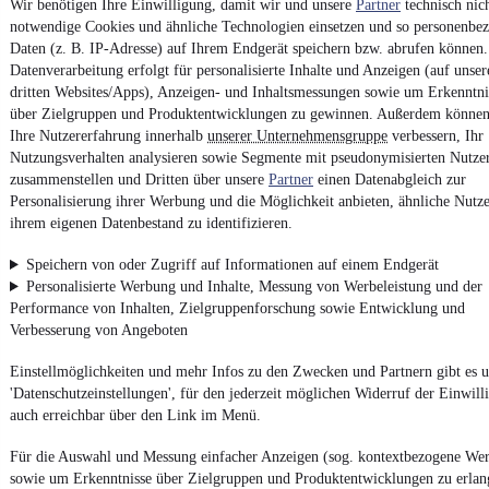
Wir benötigen Ihre Einwilligung, damit wir und unsere
Partner
technisch nic
Report Security Vulnerability (English)
notwendige Cookies und ähnliche Technologien einsetzen und so personenbe
Daten (z. B. IP-Adresse) auf Ihrem Endgerät speichern bzw. abrufen können.
Powered by
Datenverarbeitung erfolgt für personalisierte Inhalte und Anzeigen (auf unse
dritten Websites/Apps), Anzeigen- und Inhaltsmessungen sowie um Erkenntni
über Zielgruppen und Produktentwicklungen zu gewinnen. Außerdem können
Von
BMW Gebrauchtwagen
über
BMW Leasing
: Autos bei
Ihre Nutzererfahrung innerhalb
unserer Unternehmensgruppe
verbessern, Ihr
mobile.de
finden
Nutzungsverhalten analysieren sowie Segmente mit pseudonymisierten Nutze
zusammenstellen und Dritten über unsere
Partner
einen Datenabgleich zur
Personalisierung ihrer Werbung und die Möglichkeit anbieten, ähnliche Nutze
ihrem eigenen Datenbestand zu identifizieren.
Speichern von oder Zugriff auf Informationen auf einem Endgerät
Personalisierte Werbung und Inhalte, Messung von Werbeleistung und der
Performance von Inhalten, Zielgruppenforschung sowie Entwicklung und
Verbesserung von Angeboten
Einstellmöglichkeiten und mehr Infos zu den Zwecken und Partnern gibt es u
'Datenschutzeinstellungen', für den jederzeit möglichen Widerruf der Einwill
auch erreichbar über den Link im Menü.
Für die Auswahl und Messung einfacher Anzeigen (sog. kontextbezogene We
sowie um Erkenntnisse über Zielgruppen und Produktentwicklungen zu erlan