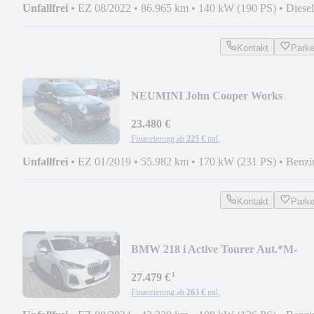
Unfallfrei
•
EZ 08/2022
•
86.965 km
•
140 kW (190 PS)
•
Diesel
Kontakt
Park
NEU
MINI John Cooper Works
*Panorama*adaptivLED*ACC*Har
23.480 €
Finanzierung ab
225 €
mtl.
Unfallfrei
•
EZ 01/2019
•
55.982 km
•
170 kW (231 PS)
•
Benzi
Kontakt
Park
BMW 218 i Active Tourer Aut.*M-
Sport*AHK*Pano*HUD*H/
¹
27.479 €
Finanzierung ab
263 €
mtl.