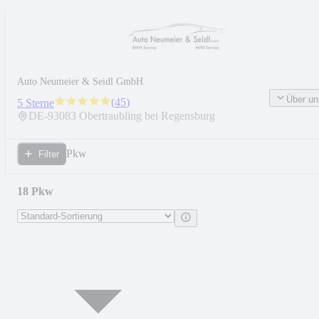
Auto Neumeier & Seidl GmbH
Über un
(
45
)
5 Sterne
DE-
93083
Obertraubling bei Regensburg
Pkw
Filter
18 Pkw