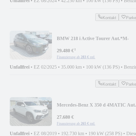
Unfallfrei
•
EZ 08/2024
•
42.230 km
•
100 kW (136 PS)
•
Benzi
Kontakt
Park
BMW 218 i Active Tourer Aut.*M-
Sport*Pano*DAProf*Mas
¹
29.480 €
Finanzierung ab
283 €
mtl.
Unfallfrei
•
EZ 02/2025
•
35.000 km
•
100 kW (136 PS)
•
Benzi
Kontakt
Park
Mercedes-Benz X 350 d 4MATIC Aut.
POWER EDITION*AHK*Off-Road*
27.680 €
Finanzierung ab
265 €
mtl.
Unfallfrei
•
EZ 08/2019
•
192.730 km
•
190 kW (258 PS)
•
Dies