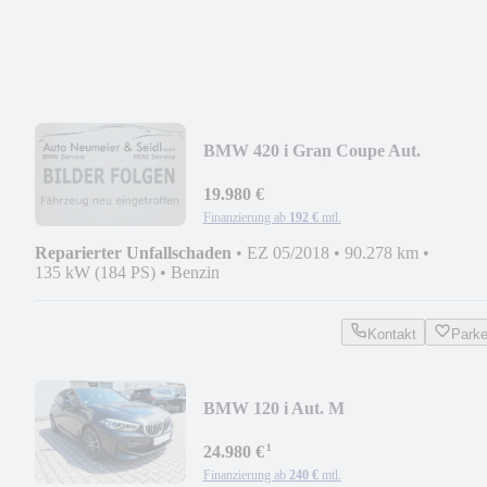
BMW 420 i Gran Coupe Aut.
Advantage*NaviProf*LED*Spo
19.980 €
Finanzierung ab
192 €
mtl.
Reparierter Unfallschaden
•
EZ 05/2018
•
90.278 km
•
135 kW (184 PS)
•
Benzin
Kontakt
Park
BMW 120 i Aut. M
Sport*Panorama*Lenkradhzg*19
¹
Alu*Ko
24.980 €
Finanzierung ab
240 €
mtl.