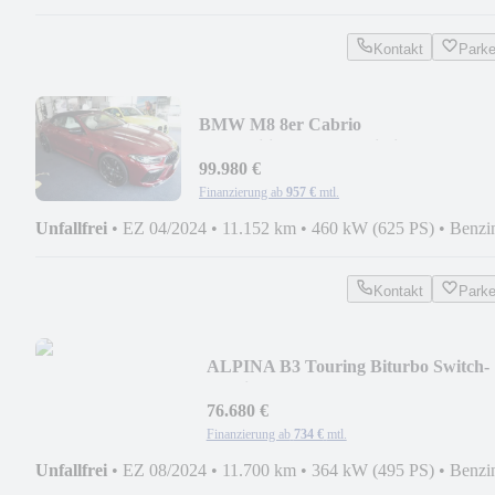
Kontakt
Park
BMW M8 8er Cabrio
Competition*BowersWilkins*TV+*DA
99.980 €
Finanzierung ab
957 €
mtl.
Unfallfrei
•
EZ 04/2024
•
11.152 km
•
460 kW (625 PS)
•
Benzi
Kontakt
Park
ALPINA B3 Touring Biturbo Switch-
Tronic Allrad*Panorama
76.680 €
Finanzierung ab
734 €
mtl.
Unfallfrei
•
EZ 08/2024
•
11.700 km
•
364 kW (495 PS)
•
Benzi