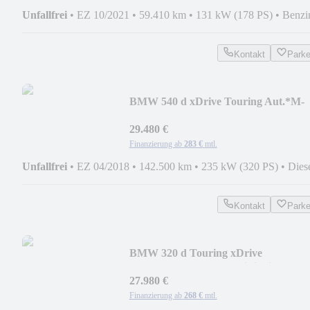
Unfallfrei
•
EZ 10/2021
•
59.410 km
•
131 kW (178 PS)
•
Benzi
Kontakt
Park
BMW 540 d xDrive Touring Aut.*M-
Sport*HUD*AHK*Standh
29.480 €
Finanzierung ab
283 €
mtl.
Unfallfrei
•
EZ 04/2018
•
142.500 km
•
235 kW (320 PS)
•
Dies
Kontakt
Park
BMW 320 d Touring xDrive
Aut.*HUD*Standhzg*HiFi*Sitz
27.980 €
Finanzierung ab
268 €
mtl.