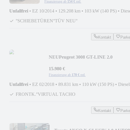
Finanzierung ab
154 €
mtl.
Unfallfrei
•
EZ 10/2014
•
129.208 km
•
103 kW (140 PS)
•
Dies
°SCHIEBETÜREN°TÜV NEU°
Kontakt
Park
NEU
Peugeot 3008 GT-LINE 2.0
NAV/SCHIEBED/PANO/ACC/SPUR/T
15.980 €
Finanzierung ab
170 €
mtl.
Unfallfrei
•
EZ 02/2018
•
89.831 km
•
110 kW (150 PS)
•
Diesel
FRONTK.°VIRTUAL TACHO
Kontakt
Park