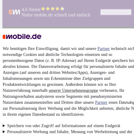
4.6 Sterne
App installieren
Nutze mobile.de schnell und einfach
Impressum
AGB
Wir benötigen Ihre Einwilligung, damit wir und unsere
Partner
technisch nic
Vertrag widerrufen
notwendige Cookies und ähnliche Technologien einsetzen und so
personenbezogene Daten (z. B. IP-Adresse) auf Ihrem Endgerät speichern bz
Datenschutz
abrufen können. Die Datenverarbeitung erfolgt für personalisierte Inhalte un
Datenschutzeinstellungen
Anzeigen (auf unseren und dritten Websites/Apps), Anzeigen- und
Inhaltsmessungen sowie um Erkenntnisse über Zielgruppen und
Erklärung zur Barrierefreiheit
Produktentwicklungen zu gewinnen. Außerdem können wir so Ihre
Report Security Vulnerability (English)
Nutzererfahrung innerhalb
unserer Unternehmensgruppe
verbessern, Ihr
Nutzungsverhalten analysieren sowie Segmente mit pseudonymisierten
Nutzerdaten zusammenstellen und Dritten über unsere
Partner
einen Datenabg
Powered by
zur Personalisierung ihrer Werbung und die Möglichkeit anbieten, ähnliche N
in ihrem eigenen Datenbestand zu identifizieren.
Von
Auto verkaufen
über
E-Bikes
und
Gebrauchtwagen
:
Speichern von oder Zugriff auf Informationen auf einem Endgerät
Besuche
mobile.de
Personalisierte Werbung und Inhalte, Messung von Werbeleistung und der