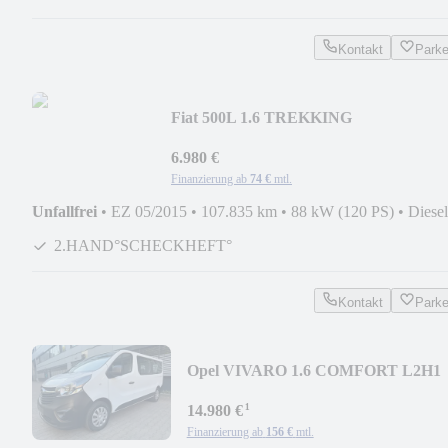
Kontakt
Park
Fiat 500L 1.6 TREKKING
AHK/NAVI/KLIMAUT/PDC/TEMPO/1
6.980 €
Finanzierung ab
74 €
mtl.
Unfallfrei
•
EZ 05/2015
•
107.835 km
•
88 kW (120 PS)
•
Diesel
2.HAND°SCHECKHEFT°
Kontakt
Park
Opel VIVARO 1.6 COMFORT L2H1
8SITZER KLIMA/PDC/SHZG
¹
14.980 €
Finanzierung ab
156 €
mtl.