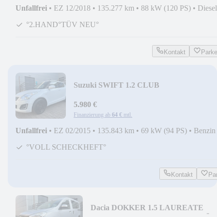
Unfallfrei
•
EZ 12/2018
•
135.277 km
•
88 kW (120 PS)
•
Diesel
°2.HAND°TÜV NEU°
Kontakt
Park
Suzuki SWIFT 1.2 CLUB
KLIMAANLAGE/TEILLEDER/PDC/TE
5.980 €
Finanzierung ab
64 €
mtl.
Unfallfrei
•
EZ 02/2015
•
135.843 km
•
69 kW (94 PS)
•
Benzin
°VOLL SCHECKHEFT°
Kontakt
Pa
Dacia DOKKER 1.5 LAUREATE