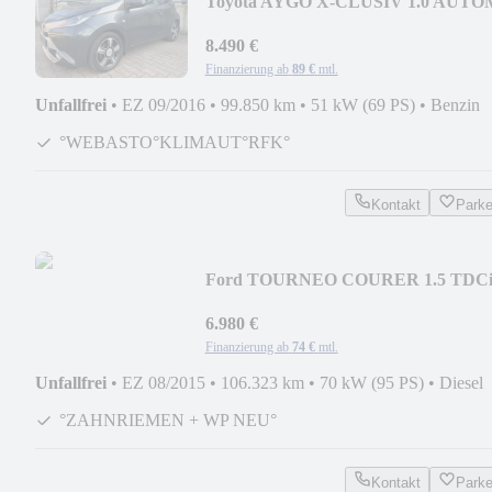
Toyota AYGO X-CLUSIV 1.0 AUTO
FALTDACH NAV/LEDER/SPUR
8.490 €
Finanzierung ab
89 €
mtl.
Unfallfrei
•
EZ 09/2016
•
99.850 km
•
51 kW (69 PS)
•
Benzin
°WEBASTO°KLIMAUT°RFK°
Kontakt
Park
Ford TOURNEO COURER 1.5 TDC
KLIMA/PDC/TEMPOMAT/8FACH
6.980 €
Finanzierung ab
74 €
mtl.
Unfallfrei
•
EZ 08/2015
•
106.323 km
•
70 kW (95 PS)
•
Diesel
°ZAHNRIEMEN + WP NEU°
Kontakt
Park