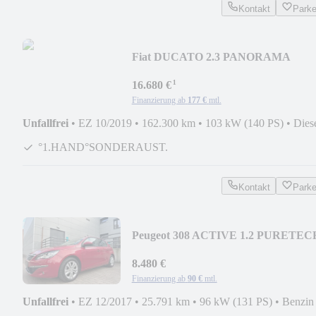
Kontakt
Park
Fiat DUCATO 2.3 PANORAMA
9SITZER/NAV/RFK/TEM/KLIMAU
¹
16.680 €
Finanzierung ab
177 €
mtl.
Unfallfrei
•
EZ 10/2019
•
162.300 km
•
103 kW (140 PS)
•
Dies
°1.HAND°SONDERAUST.
Kontakt
Park
Peugeot 308 ACTIVE 1.2 PURETEC
130 1.HAND/KLIMAUT/PDC
8.480 €
Finanzierung ab
90 €
mtl.
Unfallfrei
•
EZ 12/2017
•
25.791 km
•
96 kW (131 PS)
•
Benzin