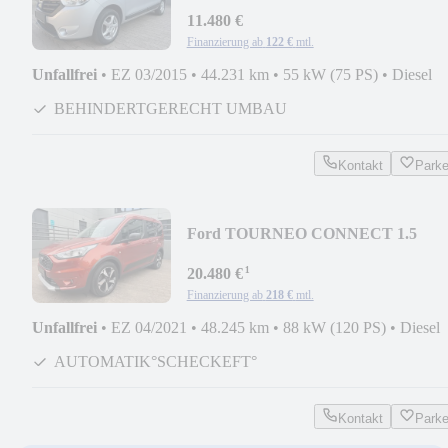
ROLLSTUHLRAMPE/KLIMA/TÜV
NEU
11.480 €
Finanzierung ab
122 €
mtl.
Unfallfrei
•
EZ 03/2015
•
44.231 km
•
55 kW (75 PS)
•
Diesel
BEHINDERTGERECHT UMBAU
Kontakt
Park
Ford TOURNEO CONNECT 1.5
ACTIVE AHK/NAV/PANO/SPUR/R
¹
20.480 €
Finanzierung ab
218 €
mtl.
Unfallfrei
•
EZ 04/2021
•
48.245 km
•
88 kW (120 PS)
•
Diesel
AUTOMATIK°SCHECKEFT°
Kontakt
Park