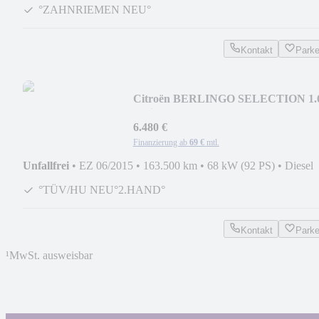
°ZAHNRIEMEN NEU°
Kontakt
Park
Citroën BERLINGO SELECTION 1.
HDi AHK/KLIMA/PDC/TEMPO
6.480 €
Finanzierung ab
69 €
mtl.
Unfallfrei
•
EZ 06/2015
•
163.500 km
•
68 kW (92 PS)
•
Diesel
°TÜV/HU NEU°2.HAND°
Kontakt
Park
¹
MwSt. ausweisbar