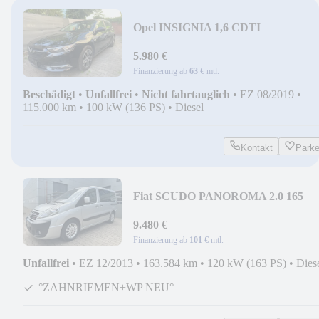
Opel INSIGNIA 1,6 CDTI
NAVI/FRONTKAM/SPUR/PDC
5.980 €
Finanzierung ab
63 €
mtl.
Beschädigt
•
Unfallfrei
•
Nicht fahrtauglich
•
EZ 08/2019
•
115.000 km
•
100 kW (136 PS)
•
Diesel
Kontakt
Park
Fiat SCUDO PANOROMA 2.0 165
1.HAND/KLIMAUT/STANDHEIZ
9.480 €
Finanzierung ab
101 €
mtl.
Unfallfrei
•
EZ 12/2013
•
163.584 km
•
120 kW (163 PS)
•
Dies
°ZAHNRIEMEN+WP NEU°