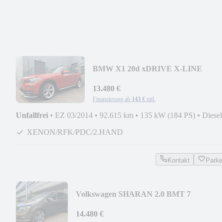
BMW X1 20d xDRIVE X-LINE
NAVI/SCHIEBEDACH/PANO/LED
13.480 €
Finanzierung ab
143 €
mtl.
Unfallfrei
•
EZ 03/2014
•
92.615 km
•
135 kW (184 PS)
•
Diesel
XENON/RFK/PDC/2.HAND
Kontakt
Park
Volkswagen SHARAN 2.0 BMT 7
SITZER/AHK/NAV/SCHIEBEDACH/PA
14.480 €