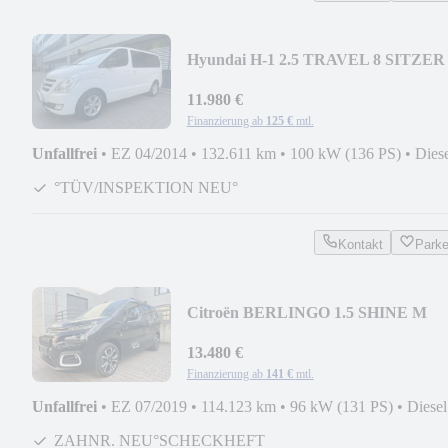
Hyundai H-1 2.5 TRAVEL 8 SITZER
AHK/NAV/PDC/DOPPELKLIMA
11.980 €
Finanzierung ab
125 €
mtl.
Unfallfrei
•
EZ 04/2014
•
132.611 km
•
100 kW (136 PS)
•
Dies
°TÜV/INSPEKTION NEU°
Kontakt
Park
Citroën BERLINGO 1.5 SHINE M
AHK/NAVI/PANO/SPUR/HUD/RFK
13.480 €
Finanzierung ab
141 €
mtl.
Unfallfrei
•
EZ 07/2019
•
114.123 km
•
96 kW (131 PS)
•
Diesel
ZAHNR. NEU°SCHECKHEFT