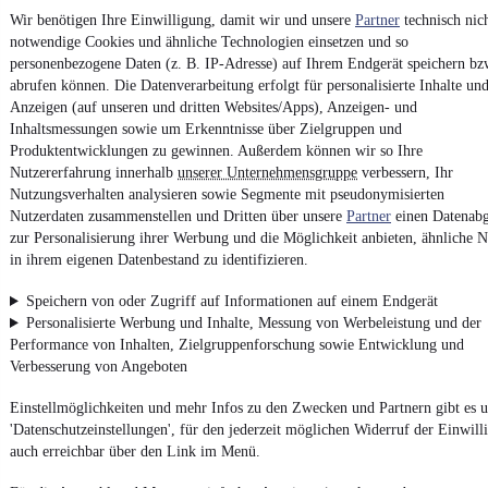
4.6 Sterne
App installieren
Wir benötigen Ihre Einwilligung, damit wir und unsere
Partner
technisch nic
Nutze mobile.de schnell und einfach
notwendige Cookies und ähnliche Technologien einsetzen und so
personenbezogene Daten (z. B. IP-Adresse) auf Ihrem Endgerät speichern bz
abrufen können. Die Datenverarbeitung erfolgt für personalisierte Inhalte un
Anzeigen (auf unseren und dritten Websites/Apps), Anzeigen- und
Impressum
Inhaltsmessungen sowie um Erkenntnisse über Zielgruppen und
AGB
Produktentwicklungen zu gewinnen. Außerdem können wir so Ihre
Nutzererfahrung innerhalb
Vertrag widerrufen
unserer Unternehmensgruppe
verbessern, Ihr
Nutzungsverhalten analysieren sowie Segmente mit pseudonymisierten
Datenschutz
Nutzerdaten zusammenstellen und Dritten über unsere
Partner
einen Datenabg
Datenschutzeinstellungen
zur Personalisierung ihrer Werbung und die Möglichkeit anbieten, ähnliche N
in ihrem eigenen Datenbestand zu identifizieren.
Erklärung zur Barrierefreiheit
Report Security Vulnerability (English)
Speichern von oder Zugriff auf Informationen auf einem Endgerät
Personalisierte Werbung und Inhalte, Messung von Werbeleistung und der
Performance von Inhalten, Zielgruppenforschung sowie Entwicklung und
Powered by
Verbesserung von Angeboten
Einstellmöglichkeiten und mehr Infos zu den Zwecken und Partnern gibt es u
Entdecke
Kleinwagen
,
SUV
und
Wohnmobile
und mehr bei
'Datenschutzeinstellungen', für den jederzeit möglichen Widerruf der Einwill
mobile.de
auch erreichbar über den Link im Menü.