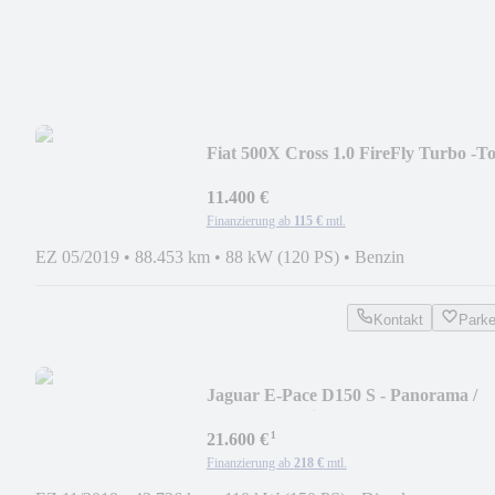
Fiat 500X Cross 1.0 FireFly Turbo -T
ausgestattet
11.400 €
Finanzierung ab
115 €
mtl.
EZ 05/2019
•
88.453 km
•
88 kW (120 PS)
•
Benzin
Kontakt
Park
Jaguar E-Pace D150 S - Panorama /
Kamera / Navi
¹
21.600 €
Finanzierung ab
218 €
mtl.