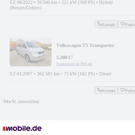
EZ 08/2022
•
39.500 km
•
221 kW (300 PS)
•
Hybrid
(Benzin/Elektro)
Kontakt
Park
Volkswagen T5 Transporter
¹
5.200 €
Finanzierung ab
70 €
mtl.
EZ 01/2007
•
382.581 km
•
75 kW (102 PS)
•
Diesel
Kontakt
Park
¹
MwSt. ausweisbar