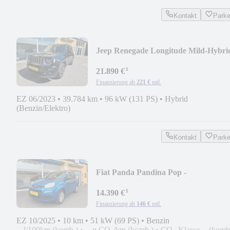
Kontakt
Park
Jeep Renegade Longitude Mild-Hybrid
Kamera/SHZ/NAVI
¹
21.890 €
Finanzierung ab
221 €
mtl.
EZ 06/2023
•
39.784 km
•
96 kW (131 PS)
•
Hybrid
(Benzin/Elektro)
Kontakt
Park
Fiat Panda Pandina Pop -
Tempomat/Einparkhilfe/Klima
¹
14.390 €
Finanzierung ab
146 €
mtl.
EZ 10/2025
•
10 km
•
51 kW (69 PS)
•
Benzin
-- l/100km (komb.)
•
-- g CO₂/km (komb.)
•
CO₂-Klasse -- (komb