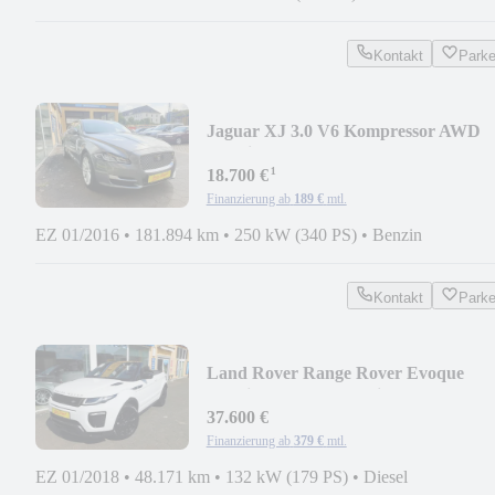
Kontakt
Park
Jaguar XJ 3.0 V6 Kompressor AWD
Premium Luxury AWD
¹
18.700 €
Finanzierung ab
189 €
mtl.
EZ 01/2016
•
181.894 km
•
250 kW (340 PS)
•
Benzin
Kontakt
Park
Land Rover Range Rover Evoque
Cabriolet HSE Dynamic
37.600 €
Finanzierung ab
379 €
mtl.
EZ 01/2018
•
48.171 km
•
132 kW (179 PS)
•
Diesel