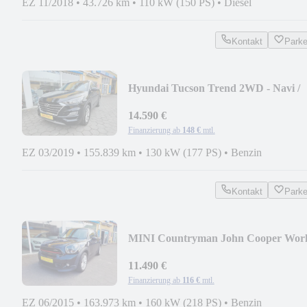
EZ 11/2018
•
43.726 km
•
110 kW (150 PS)
•
Diesel
Kontakt
Park
Hyundai Tucson Trend 2WD - Navi /
Kamera / SHZ / AHK
14.590 €
Finanzierung ab
148 €
mtl.
EZ 03/2019
•
155.839 km
•
130 kW (177 PS)
•
Benzin
Kontakt
Park
MINI Countryman John Cooper Wor
- XENON/SHZ/NAVI
11.490 €
Finanzierung ab
116 €
mtl.
EZ 06/2015
•
163.973 km
•
160 kW (218 PS)
•
Benzin