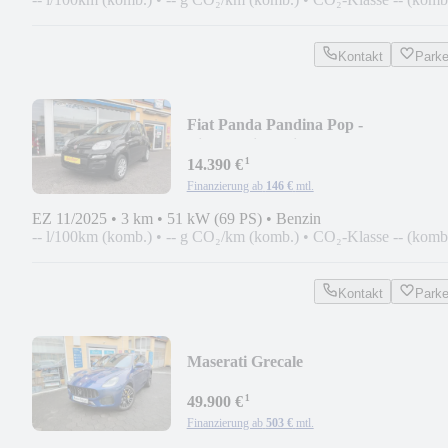
Kontakt
Park
Fiat Panda Pandina Pop -
Einparkhilfe/Klima/Tempomat
¹
14.390 €
Finanzierung ab
146 €
mtl.
EZ 11/2025
•
3 km
•
51 kW (69 PS)
•
Benzin
-- l/100km (komb.)
•
-- g CO₂/km (komb.)
•
CO₂-Klasse -- (komb
Kontakt
Park
Maserati Grecale
¹
49.900 €
Finanzierung ab
503 €
mtl.