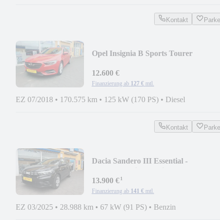
Kontakt
Park
Opel Insignia B Sports Tourer
INNOVATION - HeadUp/LED
12.600 €
Finanzierung ab
127 €
mtl.
EZ 07/2018
•
170.575 km
•
125 kW (170 PS)
•
Diesel
Kontakt
Park
Dacia Sandero III Essential -
Tempomat/Einparkhilfe
¹
13.900 €
Finanzierung ab
141 €
mtl.
EZ 03/2025
•
28.988 km
•
67 kW (91 PS)
•
Benzin