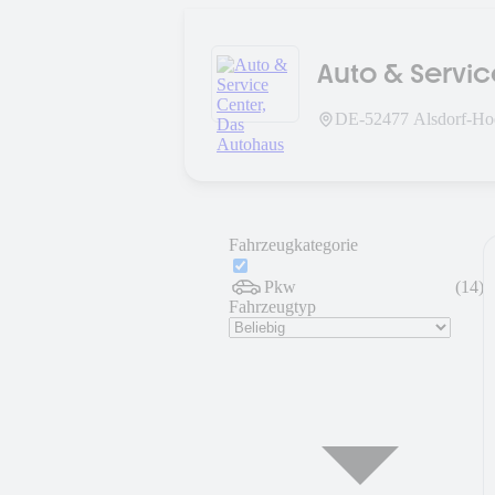
Auto & Servi
DE-
52477
Alsdorf-Ho
Fahrzeugkategorie
Pkw
(
14
)
Fahrzeugtyp