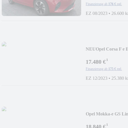
Finanzierung ab
176 €
mtl.
EZ 08/2023
•
26.600 
NEU
Opel Corsa F e E
¹
17.480 €
Finanzierung ab
175 €
mtl.
EZ 12/2023
•
25.380 
Opel Mokka-e GS Li
¹
18.840 €