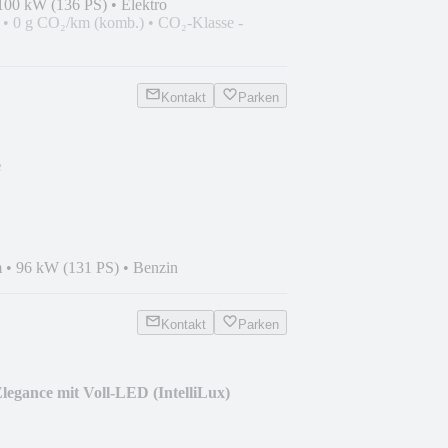
100 kW (136 PS)
•
Elektro
•
0 g CO₂/km (komb.)
•
CO₂-Klasse -
Kontakt
Parken
e
m
•
96 kW (131 PS)
•
Benzin
Kontakt
Parken
legance mit Voll-LED (IntelliLux)