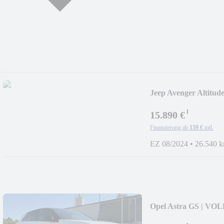
Jeep Avenger Alti
¹
15.890 €
Finanzierung ab
159 €
mtl.
EZ 08/2024
•
26.540 
Opel Astra GS | VO