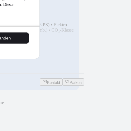
n. Dieser
3
•
8 km
•
87 kW (118 PS)
•
Elektro
b.)
•
0 g CO₂/km (komb.)
•
CO₂-Klasse
tanden
Kontakt
Parken
ne