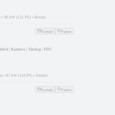
m
•
96 kW (131 PS)
•
Benzin
Kontakt
Parken
winkel | Kamera | Sitzhzg | PDC
km
•
87 kW (118 PS)
•
Elektro
Kontakt
Parken