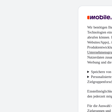
Wir benötigen Ih
Technologien ein
abrufen können. D
Websites/Apps), 
Produktentwicklu
Unternehmensgr
Nutzerdaten zusa
Werbung und die 
Speichern von 
Personalisiert
Zielgruppenfors
Einstellmöglichke
den jederzeit mö
Für die Auswahl 
Zielgruppen und 