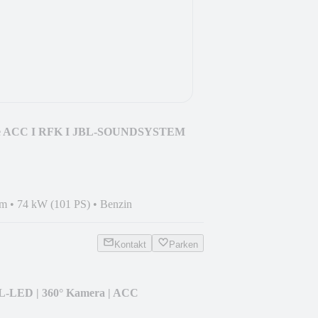
tude ACC I RFK I JBL-SOUNDSYSTEM
km
•
74 kW (101 PS)
•
Benzin
Kontakt
Parken
LL-LED | 360° Kamera | ACC