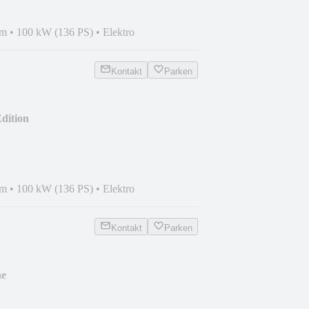
km
•
100 kW (136 PS)
•
Elektro
Kontakt
Parken
dition
km
•
100 kW (136 PS)
•
Elektro
Kontakt
Parken
ne