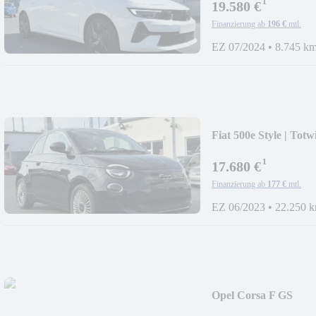
¹
19.580 €
Finanzierung ab
196 €
mtl.
EZ 07/2024
•
8.745 k
Fiat 500e Style | Tot
¹
17.680 €
Finanzierung ab
177 €
mtl.
EZ 06/2023
•
22.250 
Opel Corsa F GS