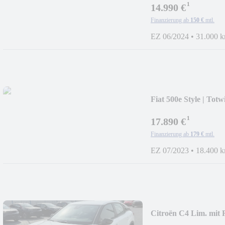
¹
14.990 €
Finanzierung ab
150 €
mtl.
EZ 06/2024
•
31.000 
Fiat 500e Style | Tot
¹
17.890 €
Finanzierung ab
179 €
mtl.
EZ 07/2023
•
18.400 
Citroën C4 Lim. mit