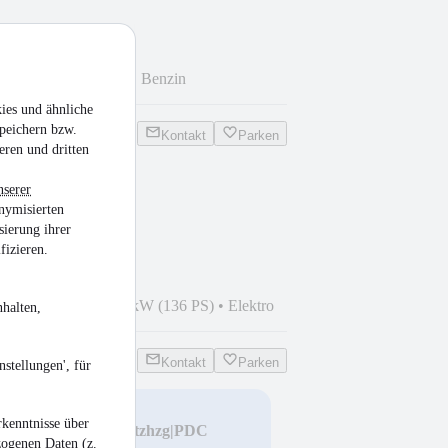
km
•
96 kW (131 PS)
•
Benzin
ies und ähnliche
peichern bzw.
Kontakt
Parken
eren und dritten
nserer
ition
nymisierten
sierung ihrer
fizieren.
3
•
17.200 km
•
100 kW (136 PS)
•
Elektro
halten,
Kontakt
Parken
stellungen', für
kenntnisse über
|Totwinkel|Kamera|Sitzhzg|PDC
zogenen Daten (z.