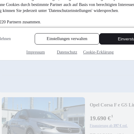
ne Cookies durch bestimmte Partner auch auf Basis von berechtigten Interesse
¹
19.870 €
 können Sie jederzeit unter 'Datenschutzeinstellungen' widersprechen.
Finanzierung ab
199 €
mtl.
 220 Partnern zusammen.
Unfallfrei
•
EZ 08/202
14,0 kWh/100km (kom
A (komb.)
lehnen
Einstellungen verwalten
Einvers
Impressum
Datenschutz
Cookie-Erklärung
Opel Corsa F e GS Li
¹
19.690 €
Finanzierung ab
197 €
mtl.