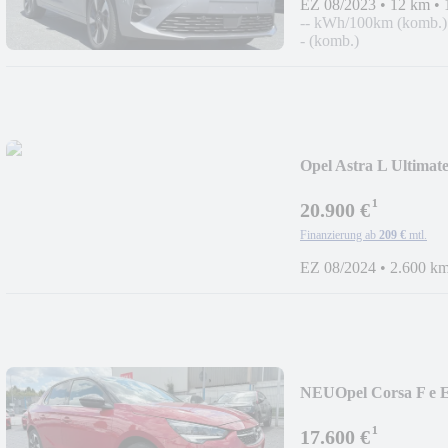
EZ 08/2023
•
12 km
•
-- kWh/100km (komb.)
- (komb.)
Opel Astra L Ultimat
¹
20.900 €
Finanzierung ab
209 €
mtl.
EZ 08/2024
•
2.600 k
NEU
Opel Corsa F e E
¹
17.600 €