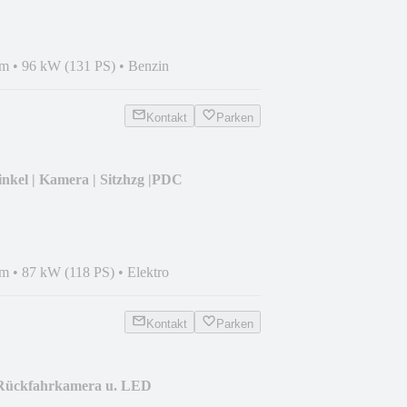
km
•
96 kW (131 PS)
•
Benzin
Kontakt
Parken
winkel | Kamera | Sitzhzg |PDC
km
•
87 kW (118 PS)
•
Elektro
Kontakt
Parken
 Rückfahrkamera u. LED