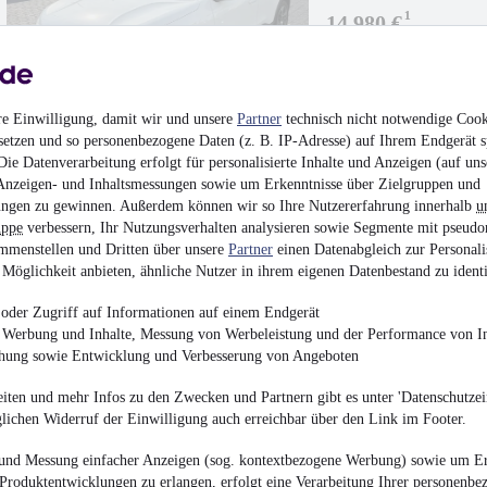
¹
14.980 €
Finanzierung ab
150 €
mtl.
EZ 06/2023
•
18.541 
re Einwilligung, damit wir und unsere
Partner
technisch nicht notwendige Cook
setzen und so personenbezogene Daten (z. B. IP-Adresse) auf Ihrem Endgerät s
ie Datenverarbeitung erfolgt für personalisierte Inhalte und Anzeigen (auf uns
Anzeigen- und Inhaltsmessungen sowie um Erkenntnisse über Zielgruppen und
ngen zu gewinnen. Außerdem können wir so Ihre Nutzererfahrung innerhalb
u
NEU
Opel Corsa e Ed
uppe
verbessern, Ihr Nutzungsverhalten analysieren sowie Segmente mit pseudo
mmenstellen und Dritten über unsere
Partner
einen Datenabgleich zur Personali
¹
17.780 €
Möglichkeit anbieten, ähnliche Nutzer in ihrem eigenen Datenbestand zu identi
Finanzierung ab
178 €
mtl.
oder Zugriff auf Informationen auf einem Endgerät
Unfallfrei
•
EZ 12/202
e Werbung und Inhalte, Messung von Werbeleistung und der Performance von In
chung sowie Entwicklung und Verbesserung von Angeboten
iten und mehr Infos zu den Zwecken und Partnern gibt es unter 'Datenschutzein
glichen Widerruf der Einwilligung auch erreichbar über den Link im Footer.
und Messung einfacher Anzeigen (sog. kontextbezogene Werbung) sowie um Er
NEU
Fiat 500e Style
Produktentwicklungen zu erlangen, erfolgt eine Verarbeitung Ihrer personenbe