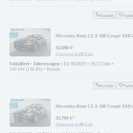
Kontakt
Park
Mercedes-Benz CLA 180 Coupé AMG
CarPlay Ambient Kamera Keyless
¹
32.690 €
Finanzierung ab
297 €
mtl.
Unfallfrei
•
Jahreswagen
•
EZ 06/2025
•
19.713 km
•
100 kW (136 PS)
•
Benzin
Kontakt
Park
Mercedes-Benz CLA 180 Coupé AMG
Pano Keyless Ambiente Kamera
¹
33.790 €
Finanzierung ab
307 €
mtl.