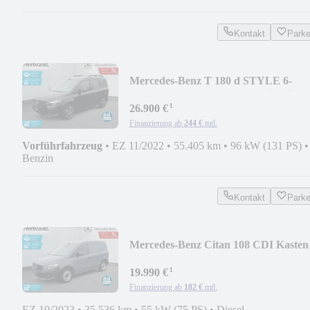
Kontakt
Park
Mercedes-Benz T 180 d STYLE 6-
G*LED*Park-P*Tempo*Navi*Klima
¹
26.900 €
Finanzierung ab
244 €
mtl.
Vorführfahrzeug
•
EZ 11/2022
•
55.405 km
•
96 kW (131 PS)
•
Benzin
Kontakt
Park
Mercedes-Benz Citan 108 CDI Kasten 
G*Klima*Kamera*Park-As
¹
19.990 €
Finanzierung ab
182 €
mtl.
EZ 10/2023
•
35.536 km
•
55 kW (75 PS)
•
Diesel