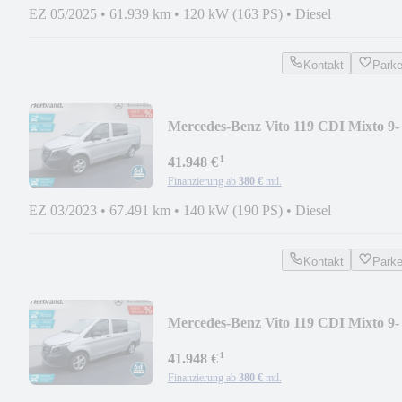
EZ 05/2025
•
61.939 km
•
120 kW (163 PS)
•
Diesel
Kontakt
Park
Mercedes-Benz Vito 119 CDI Mixto 9-
G*LED*Standh*Cam*Tempo*LKW
¹
41.948 €
Finanzierung ab
380 €
mtl.
EZ 03/2023
•
67.491 km
•
140 kW (190 PS)
•
Diesel
Kontakt
Park
Mercedes-Benz Vito 119 CDI Mixto 9-
G*LED*Standh*Cam*Tempo*LKW
¹
41.948 €
Finanzierung ab
380 €
mtl.