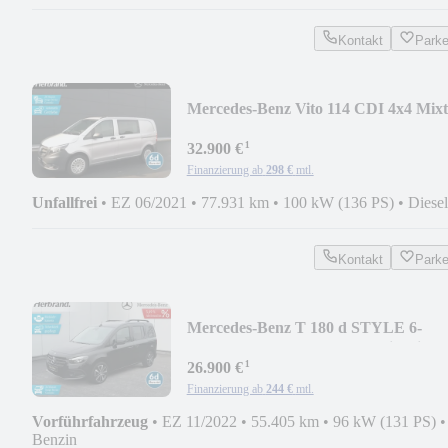
Kontakt
Park
Mercedes-Benz Vito 114 CDI 4x4 Mix
Kompakt 9-G*Standh*Tempo
¹
32.900 €
Finanzierung ab
298 €
mtl.
Unfallfrei
•
EZ 06/2021
•
77.931 km
•
100 kW (136 PS)
•
Diesel
Kontakt
Park
Mercedes-Benz T 180 d STYLE 6-
G*LED*Park-P*Tempo*Navi*Klima
¹
26.900 €
Finanzierung ab
244 €
mtl.
Vorführfahrzeug
•
EZ 11/2022
•
55.405 km
•
96 kW (131 PS)
•
Benzin