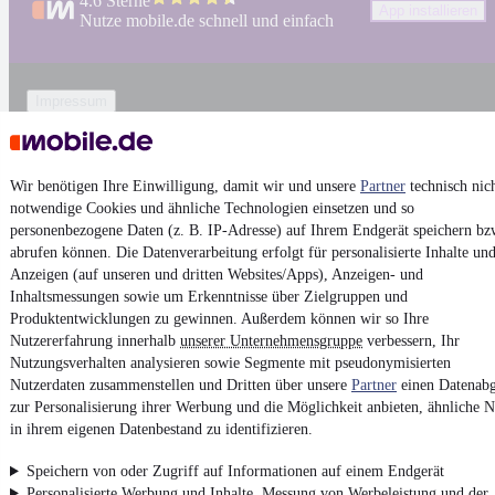
4.6 Sterne
App installieren
Nutze mobile.de schnell und einfach
Impressum
AGB
Vertrag widerrufen
Wir benötigen Ihre Einwilligung, damit wir und unsere
Partner
technisch nic
Datenschutz
notwendige Cookies und ähnliche Technologien einsetzen und so
Datenschutzeinstellungen
personenbezogene Daten (z. B. IP-Adresse) auf Ihrem Endgerät speichern bz
abrufen können. Die Datenverarbeitung erfolgt für personalisierte Inhalte un
Erklärung zur Barrierefreiheit
Anzeigen (auf unseren und dritten Websites/Apps), Anzeigen- und
Report Security Vulnerability (English)
Inhaltsmessungen sowie um Erkenntnisse über Zielgruppen und
Produktentwicklungen zu gewinnen. Außerdem können wir so Ihre
Nutzererfahrung innerhalb
unserer Unternehmensgruppe
verbessern, Ihr
Powered by
Nutzungsverhalten analysieren sowie Segmente mit pseudonymisierten
Nutzerdaten zusammenstellen und Dritten über unsere
Partner
einen Datenabg
zur Personalisierung ihrer Werbung und die Möglichkeit anbieten, ähnliche N
Ob
Mercedes Gebrauchtwagen
oder
Mercedes-Benz Leasing
:
in ihrem eigenen Datenbestand zu identifizieren.
Autos bei mobile.de
finden
Speichern von oder Zugriff auf Informationen auf einem Endgerät
Personalisierte Werbung und Inhalte, Messung von Werbeleistung und der