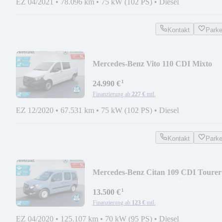
EZ 04/2021
•
78.096 km
•
75 kW (102 PS)
•
Diesel
Kontakt
Park
Mercedes-Benz Vito 110 CDI Mixto
XXL 6-G*AHK*Tempo*Standh*Reg
¹
24.990 €
Finanzierung ab
227 €
mtl.
EZ 12/2020
•
67.531 km
•
75 kW (102 PS)
•
Diesel
Kontakt
Park
Mercedes-Benz Citan 109 CDI Tourer
Lang Klima*Kamera*5-Sitzer
¹
13.500 €
Finanzierung ab
123 €
mtl.
EZ 04/2020
•
125.107 km
•
70 kW (95 PS)
•
Diesel