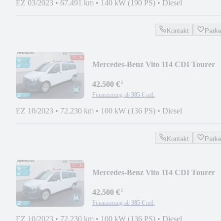
EZ 03/2023
•
67.491 km
•
140 kW (190 PS)
•
Diesel
Kontakt
Park
Mercedes-Benz Vito 114 CDI Tourer
XXL 9-G*Tempo*Klima*Navi*Kam
¹
42.500 €
Finanzierung ab
385 €
mtl.
EZ 10/2023
•
72.230 km
•
100 kW (136 PS)
•
Diesel
Kontakt
Park
Mercedes-Benz Vito 114 CDI Tourer
XXL 9-G*Tempo*Klima*Navi*Kam
¹
42.500 €
Finanzierung ab
385 €
mtl.
EZ 10/2023
•
72.230 km
•
100 kW (136 PS)
•
Diesel