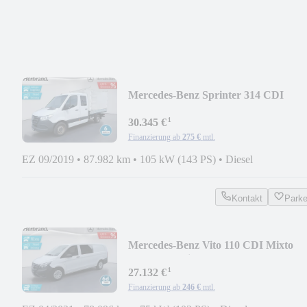
Mercedes-Benz Sprinter 314 CDI
DOKA
¹
Standh*AHK*MBUX*Navi*KLim
30.345 €
Finanzierung ab
275 €
mtl.
EZ 09/2019
•
87.982 km
•
105 kW (143 PS)
•
Diesel
Kontakt
Park
Mercedes-Benz Vito 110 CDI Mixto
XXL 6-G*Klima*Tempo*Standh*
¹
27.132 €
Finanzierung ab
246 €
mtl.