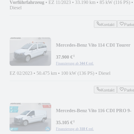
Vorführfahrzeug
•
EZ 11/2023
•
33.190 km
•
85 kW (116 PS)
•
Diesel
Kontakt
Park
Mercedes-Benz Vito 114 CDI Tourer
Pro 9-G*Tempo*Klima*Navi*Kam
¹
37.900 €
Finanzierung ab
344 €
mtl.
EZ 02/2023
•
50.475 km
•
100 kW (136 PS)
•
Diesel
Kontakt
Park
Mercedes-Benz Vito 116 CDI PRO 9-
G*Tempo*Klima*Navi*Cam*MBUX
¹
35.105 €
Finanzierung ab
318 €
mtl.