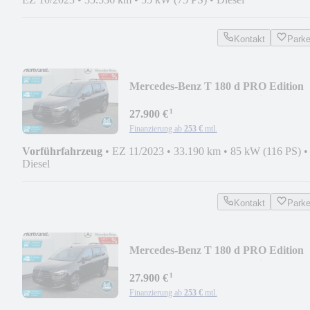
Kontakt
Park
Mercedes-Benz T 180 d PRO Edition
LED*Tempo*Kamera*Navi*SHZ
¹
27.900 €
Finanzierung ab
253 €
mtl.
Vorführfahrzeug
•
EZ 11/2023
•
33.190 km
•
85 kW (116 PS)
•
Diesel
Kontakt
Park
Mercedes-Benz T 180 d PRO Edition
LED*Tempo*Kamera*Navi*SHZ
¹
27.900 €
Finanzierung ab
253 €
mtl.