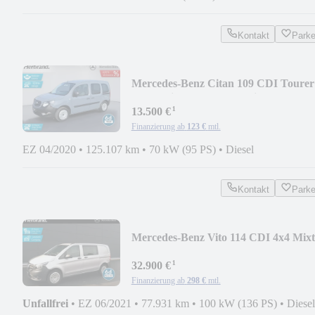
Kontakt
Park
Mercedes-Benz Citan 109 CDI Tourer
Lang Klima*Kamera*5-Sitzer
¹
13.500 €
Finanzierung ab
123 €
mtl.
EZ 04/2020
•
125.107 km
•
70 kW (95 PS)
•
Diesel
Kontakt
Park
Mercedes-Benz Vito 114 CDI 4x4 Mix
Kompakt 9-G*Standh*Tempo
¹
32.900 €
Finanzierung ab
298 €
mtl.
Unfallfrei
•
EZ 06/2021
•
77.931 km
•
100 kW (136 PS)
•
Diesel