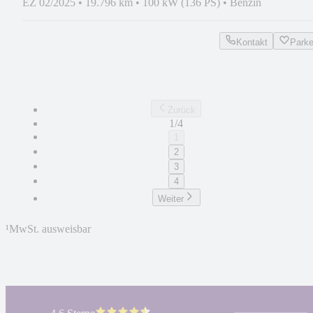
EZ 02/2025
•
19.796 km
•
100 kW (136 PS)
•
Benzin
Kontakt
Park
Zurück
1/4
1
2
3
4
Weiter
¹
MwSt. ausweisbar