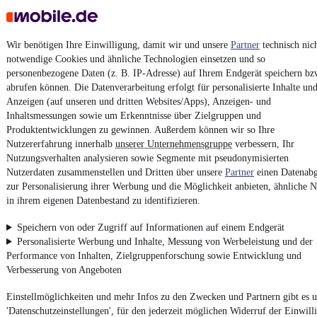
Wir benötigen Ihre Einwilligung, damit wir und unsere
Partner
technisch nic
notwendige Cookies und ähnliche Technologien einsetzen und so
personenbezogene Daten (z. B. IP-Adresse) auf Ihrem Endgerät speichern bz
abrufen können. Die Datenverarbeitung erfolgt für personalisierte Inhalte un
Keine Inserate gefunden
Anzeigen (auf unseren und dritten Websites/Apps), Anzeigen- und
Inhaltsmessungen sowie um Erkenntnisse über Zielgruppen und
Produktentwicklungen zu gewinnen. Außerdem können wir so Ihre
¹
MwSt. ausweisbar
Nutzererfahrung innerhalb
unserer Unternehmensgruppe
verbessern, Ihr
Nutzungsverhalten analysieren sowie Segmente mit pseudonymisierten
Nutzerdaten zusammenstellen und Dritten über unsere
Partner
einen Datenabg
zur Personalisierung ihrer Werbung und die Möglichkeit anbieten, ähnliche N
in ihrem eigenen Datenbestand zu identifizieren.
Speichern von oder Zugriff auf Informationen auf einem Endgerät
4.6 Sterne
App installieren
Personalisierte Werbung und Inhalte, Messung von Werbeleistung und der
Nutze mobile.de schnell und einfach
Performance von Inhalten, Zielgruppenforschung sowie Entwicklung und
Verbesserung von Angeboten
Impressum
Einstellmöglichkeiten und mehr Infos zu den Zwecken und Partnern gibt es u
'Datenschutzeinstellungen', für den jederzeit möglichen Widerruf der Einwill
AGB