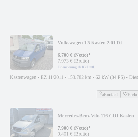
Volkswagen T5 Kasten 2,0TDI
Dachträger 3 Sitze AHK 2,5to E5
¹
6.700 € (Netto)
7.973 € (Brutto)
Finanzierung ab
83 €
mtl.
Kastenwagen
•
EZ 11/2011
•
153.782 km
•
62 kW (84 PS)
•
Dies
Kontakt
Park
Mercedes-Benz Vito 116 CDI Kasten
lang AHK Klima 3 Sitze Euro5
¹
7.900 € (Netto)
9.401 € (Brutto)