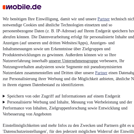
Finanzierung ab
100 €
mtl.
Kastenwagen lang
•
EZ 02/2012
•
165.966 km
•
120 kW (163 PS
Diesel
Wir benötigen Ihre Einwilligung, damit wir und unsere
Partner
technisch nic
notwendige Cookies und ähnliche Technologien einsetzen und so
personenbezogene Daten (z. B. IP-Adresse) auf Ihrem Endgerät speichern bz
Kontakt
Park
abrufen können. Die Datenverarbeitung erfolgt für personalisierte Inhalte un
Anzeigen (auf unseren und dritten Websites/Apps), Anzeigen- und
¹
MwSt. ausweisbar
Inhaltsmessungen sowie um Erkenntnisse über Zielgruppen und
Produktentwicklungen zu gewinnen. Außerdem können wir so Ihre
Nutzererfahrung innerhalb
unserer Unternehmensgruppe
verbessern, Ihr
Nutzungsverhalten analysieren sowie Segmente mit pseudonymisierten
Nutzerdaten zusammenstellen und Dritten über unsere
Partner
einen Datenabg
zur Personalisierung ihrer Werbung und die Möglichkeit anbieten, ähnliche N
4.6 Sterne
App installieren
in ihrem eigenen Datenbestand zu identifizieren.
Nutze mobile.de schnell und einfach
Speichern von oder Zugriff auf Informationen auf einem Endgerät
Personalisierte Werbung und Inhalte, Messung von Werbeleistung und der
Performance von Inhalten, Zielgruppenforschung sowie Entwicklung und
Impressum
Verbesserung von Angeboten
AGB
Einstellmöglichkeiten und mehr Infos zu den Zwecken und Partnern gibt es u
Vertrag widerrufen
'Datenschutzeinstellungen', für den jederzeit möglichen Widerruf der Einwill