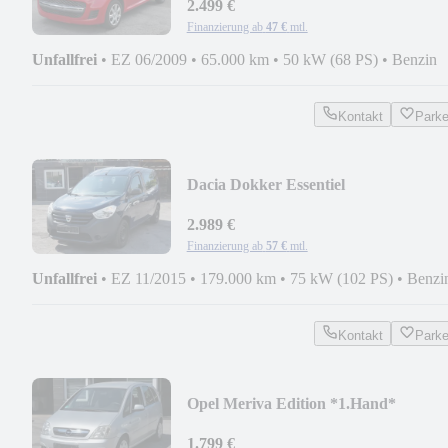
2.499 €
Finanzierung ab
47 €
mtl.
Unfallfrei
•
EZ 06/2009
•
65.000 km
•
50 kW (68 PS)
•
Benzin
Kontakt
Park
Dacia Dokker Essentiel
2.989 €
Finanzierung ab
57 €
mtl.
Unfallfrei
•
EZ 11/2015
•
179.000 km
•
75 kW (102 PS)
•
Benzi
Kontakt
Park
Opel Meriva Edition *1.Hand*
1.799 €