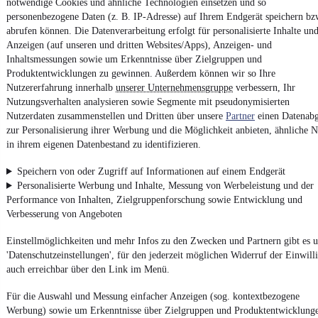
notwendige Cookies und ähnliche Technologien einsetzen und so
4.6 Sterne
App installieren
personenbezogene Daten (z. B. IP-Adresse) auf Ihrem Endgerät speichern bz
Nutze mobile.de schnell und einfach
abrufen können. Die Datenverarbeitung erfolgt für personalisierte Inhalte un
Anzeigen (auf unseren und dritten Websites/Apps), Anzeigen- und
Inhaltsmessungen sowie um Erkenntnisse über Zielgruppen und
Produktentwicklungen zu gewinnen. Außerdem können wir so Ihre
Impressum
Nutzererfahrung innerhalb
unserer Unternehmensgruppe
verbessern, Ihr
AGB
Nutzungsverhalten analysieren sowie Segmente mit pseudonymisierten
Vertrag widerrufen
Nutzerdaten zusammenstellen und Dritten über unsere
Partner
einen Datenabg
zur Personalisierung ihrer Werbung und die Möglichkeit anbieten, ähnliche N
Datenschutz
in ihrem eigenen Datenbestand zu identifizieren.
Datenschutzeinstellungen
Speichern von oder Zugriff auf Informationen auf einem Endgerät
Erklärung zur Barrierefreiheit
Personalisierte Werbung und Inhalte, Messung von Werbeleistung und der
Report Security Vulnerability (English)
Performance von Inhalten, Zielgruppenforschung sowie Entwicklung und
Verbesserung von Angeboten
Powered by
Einstellmöglichkeiten und mehr Infos zu den Zwecken und Partnern gibt es u
'Datenschutzeinstellungen', für den jederzeit möglichen Widerruf der Einwill
auch erreichbar über den Link im Menü.
Noch mehr
neue Autos
unterschiedlicher Marken, auch als
Leasing-Angebote
, gibt es bei mobile.de
Für die Auswahl und Messung einfacher Anzeigen (sog. kontextbezogene
Werbung) sowie um Erkenntnisse über Zielgruppen und Produktentwicklung