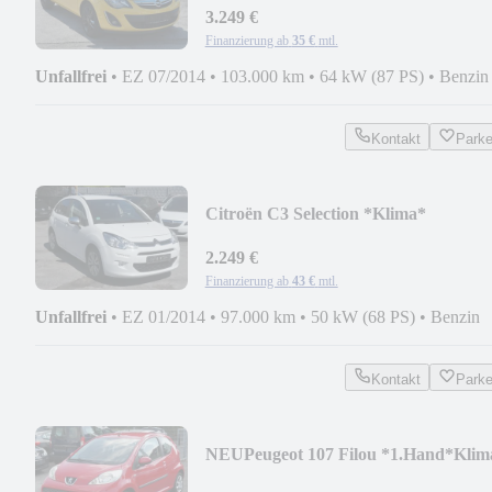
3.249 €
Finanzierung ab
35 €
mtl.
Unfallfrei
•
EZ 07/2014
•
103.000 km
•
64 kW (87 PS)
•
Benzin
Kontakt
Park
Citroën C3 Selection *Klima*
2.249 €
Finanzierung ab
43 €
mtl.
Unfallfrei
•
EZ 01/2014
•
97.000 km
•
50 kW (68 PS)
•
Benzin
Kontakt
Park
NEU
Peugeot 107 Filou *1.Hand*Klim