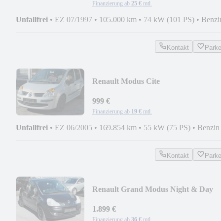
Finanzierung ab
25 €
mtl.
Unfallfrei
•
EZ 07/1997
•
105.000 km
•
74 kW (101 PS)
•
Benzi
Kontakt
Park
Renault Modus Cite
999 €
Finanzierung ab
19 €
mtl.
Unfallfrei
•
EZ 06/2005
•
169.854 km
•
55 kW (75 PS)
•
Benzin
Kontakt
Park
Renault Grand Modus Night & Day
1.899 €
Finanzierung ab
36 €
mtl.