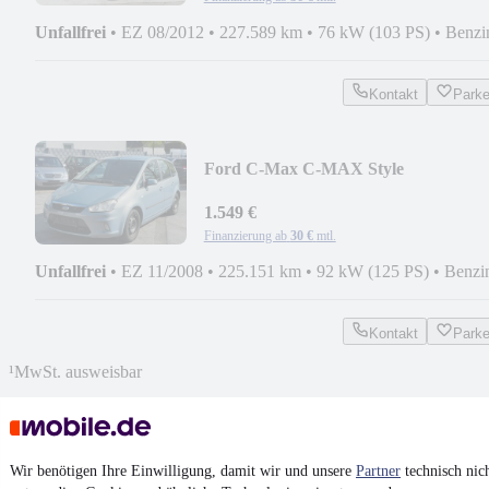
Unfallfrei
•
EZ 08/2012
•
227.589 km
•
76 kW (103 PS)
•
Benzi
Kontakt
Park
Ford C-Max C-MAX Style
1.549 €
Finanzierung ab
30 €
mtl.
Unfallfrei
•
EZ 11/2008
•
225.151 km
•
92 kW (125 PS)
•
Benzi
Kontakt
Park
¹
MwSt. ausweisbar
Wir benötigen Ihre Einwilligung, damit wir und unsere
Partner
technisch nic