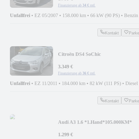
Finanzierung ab
34 €
mtl.
Unfallfrei
•
EZ 05/2007
•
158.000 km
•
66 kW (90 PS)
•
Benzin
Kontakt
Park
Citroën DS4 SoChic
3.349 €
Finanzierung ab
36 €
mtl.
Unfallfrei
•
EZ 11/2011
•
184.000 km
•
82 kW (111 PS)
•
Diesel
Kontakt
Park
Audi A3 1.6 *1.Hand*105.000KM*
1.299 €