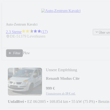
Auto-Zentrum Kavalci
(
17
)
2.3 Sterne
Über un
DE-
51379
Leverkusen
Pkw
Filter
Unsere Empfehlung
Renault Modus Cite
999 €
Finanzierung ab
19 €
mtl.
Unfallfrei
•
EZ 06/2005
•
169.854 km
•
55 kW (75 PS)
•
Benzin