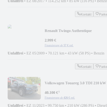
Unfallfrei
•
EZ 08/2017
•
114.252 km
•
85 kW (116 PS)
•
Benzi
Kontakt
Park
Renault Twingo Authentique
2.999 €
Finanzierung ab
57 €
mtl.
Unfallfrei
•
EZ 05/2009
•
70.121 km
•
43 kW (58 PS)
•
Benzin
Kontakt
Park
Volkswagen Touareg 3.0 TDI 210 kW
4Motion
¹
40.100 €
Finanzierung ab
426 €
mtl.
Unfallfrei
•
EZ 11/2023
•
99.750 km
•
210 kW (286 PS)
•
Diesel