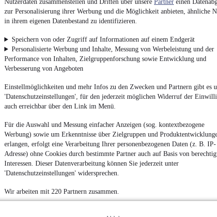
Nutzerdaten zusammenstellen und Dritten über unsere
Partner
einen Datenabg
zur Personalisierung ihrer Werbung und die Möglichkeit anbieten, ähnliche N
in ihrem eigenen Datenbestand zu identifizieren.
Impressum
Speichern von oder Zugriff auf Informationen auf einem Endgerät
AGB
Personalisierte Werbung und Inhalte, Messung von Werbeleistung und der
Performance von Inhalten, Zielgruppenforschung sowie Entwicklung und
Vertrag widerrufen
Verbesserung von Angeboten
Datenschutz
Einstellmöglichkeiten und mehr Infos zu den Zwecken und Partnern gibt es u
Datenschutzeinstellungen
'Datenschutzeinstellungen', für den jederzeit möglichen Widerruf der Einwill
Erklärung zur Barrierefreiheit
auch erreichbar über den Link im Menü.
Report Security Vulnerability (English)
Für die Auswahl und Messung einfacher Anzeigen (sog. kontextbezogene
Werbung) sowie um Erkenntnisse über Zielgruppen und Produktentwicklung
Powered by
erlangen, erfolgt eine Verarbeitung Ihrer personenbezogenen Daten (z. B. IP-
Adresse) ohne Cookies durch bestimmte Partner auch auf Basis von berechtig
Interessen. Dieser Datenverarbeitung können Sie jederzeit unter
'Datenschutzeinstellungen' widersprechen.
Von
Auto verkaufen
über
E-Bikes
und
Gebrauchtwagen
:
Besuche
mobile.de
Wir arbeiten mit 220 Partnern zusammen.