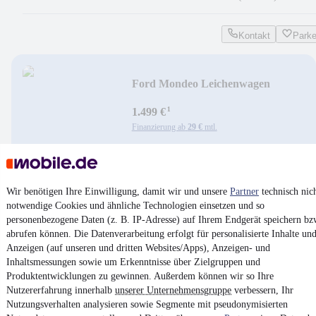
Kontakt
Park
Ford Mondeo Leichenwagen
¹
1.499 €
Finanzierung ab
29 €
mtl.
Unfallfrei
•
EZ 06/2004
•
232.025 km
•
96 kW (131 PS)
•
Diesel
Kontakt
Park
Wir benötigen Ihre Einwilligung, damit wir und unsere
Partner
technisch nic
notwendige Cookies und ähnliche Technologien einsetzen und so
¹
MwSt. ausweisbar
personenbezogene Daten (z. B. IP-Adresse) auf Ihrem Endgerät speichern bz
abrufen können. Die Datenverarbeitung erfolgt für personalisierte Inhalte un
Anzeigen (auf unseren und dritten Websites/Apps), Anzeigen- und
Inhaltsmessungen sowie um Erkenntnisse über Zielgruppen und
Produktentwicklungen zu gewinnen. Außerdem können wir so Ihre
Nutzererfahrung innerhalb
unserer Unternehmensgruppe
verbessern, Ihr
4.6 Sterne
Nutzungsverhalten analysieren sowie Segmente mit pseudonymisierten
App installieren
Nutze mobile.de schnell und einfach