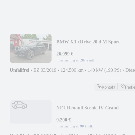
BMW X3 xDrive 20 d M Sport
26.999 €
Finanzierung ab
287 €
mtl.
Unfallfrei
•
EZ 03/2019
•
124.500 km
•
140 kW (190 PS)
•
Dies
Kontakt
Park
NEU
Renault Scenic IV Grand
Experience
9.200 €
Finanzierung ab
98 €
mtl.