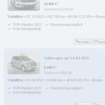
¹
18.900 €
Finanzierung ab
172 €
mtl.
Unfallfrei
•
EZ 11/2022
•
102.700 km
•
90 kW (122 PS)
•
Diesel
TOP-Händler 2025
Finanzierung möglich
Scheckheftgepflegt
Kontakt
Park
Volkswagen up! 1.0 KLIMA
TEMP.PDC KAMERA
¹
9.440 €
Finanzierung ab
86 €
mtl.
Unfallfrei
•
EZ 04/2021
•
83.800 km
•
48 kW (65 PS)
•
Benzin
TOP-Händler 2025
Finanzierung möglich
Scheckheftgepflegt