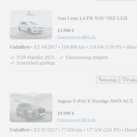
Seat Leon 1.4 FR NAV SHZ LED
KLIMA PARK BLUETOOTH
12.990 €
Finanzierung ab
118 €
mtl.
Unfallfrei
•
EZ 04/2017
•
104.800 km
•
110 kW (150 PS)
•
Benz
TOP-Händler 2025
Finanzierung möglich
Scheckheft gepflegt
Kontakt
Park
Jaguar F-PACE Prestige AWD AUT.
AHK LEDER NAV ACC SHZ
19.999 €
Finanzierung ab
182 €
mtl.
Unfallfrei
•
EZ 07/2017
•
77.650 km
•
177 kW (241 PS)
•
Diesel