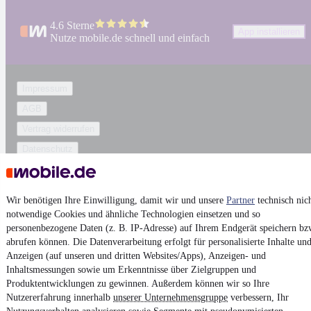
4.6 Sterne
App installieren
Nutze mobile.de schnell und einfach
Impressum
AGB
Vertrag widerrufen
Datenschutz
Datenschutzeinstellungen
Erklärung zur Barrierefreiheit
Wir benötigen Ihre Einwilligung, damit wir und unsere
Partner
technisch nic
Report Security Vulnerability (English)
notwendige Cookies und ähnliche Technologien einsetzen und so
personenbezogene Daten (z. B. IP-Adresse) auf Ihrem Endgerät speichern bz
abrufen können. Die Datenverarbeitung erfolgt für personalisierte Inhalte un
Powered by
Anzeigen (auf unseren und dritten Websites/Apps), Anzeigen- und
Inhaltsmessungen sowie um Erkenntnisse über Zielgruppen und
Produktentwicklungen zu gewinnen. Außerdem können wir so Ihre
Entdecke
Kleinwagen
,
SUV
und
Wohnmobile
und mehr bei
Nutzererfahrung innerhalb
unserer Unternehmensgruppe
verbessern, Ihr
mobile.de