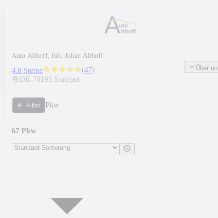
Auto Althoff, Inh. Julian Althoff
Über un
(
47
)
4.8 Sterne
DE-
70195
Stuttgart
Pkw
Filter
67 Pkw