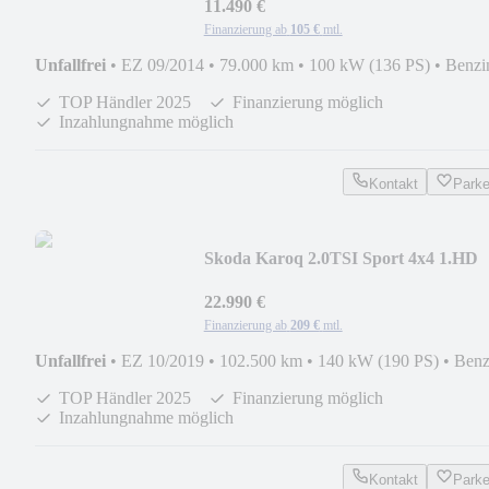
11.490 €
Finanzierung ab
105 €
mtl.
Unfallfrei
•
EZ 09/2014
•
79.000 km
•
100 kW (136 PS)
•
Benzi
TOP Händler 2025
Finanzierung möglich
Inzahlungnahme möglich
Kontakt
Park
Skoda Karoq 2.0TSI Sport 4x4 1.HD
AHK ACC LED DCC NAVI
22.990 €
Finanzierung ab
209 €
mtl.
Unfallfrei
•
EZ 10/2019
•
102.500 km
•
140 kW (190 PS)
•
Benz
TOP Händler 2025
Finanzierung möglich
Inzahlungnahme möglich
Kontakt
Park