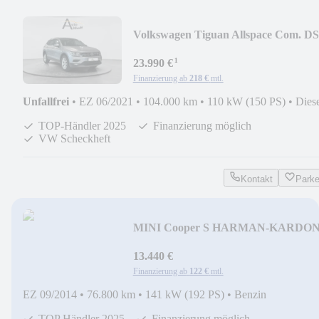
Volkswagen Tiguan Allspace Com. D
4M SITZ ACC
¹
23.990 €
Finanzierung ab
218 €
mtl.
Unfallfrei
•
EZ 06/2021
•
104.000 km
•
110 kW (150 PS)
•
Dies
TOP-Händler 2025
Finanzierung möglich
VW Scheckheft
Kontakt
Park
MINI Cooper S HARMAN-KARDO
KLIMA BT
13.440 €
Finanzierung ab
122 €
mtl.
EZ 09/2014
•
76.800 km
•
141 kW (192 PS)
•
Benzin
TOP Händler 2025
Finanzierung möglich