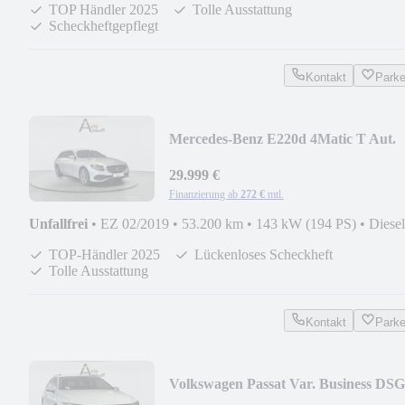
TOP Händler 2025
Tolle Ausstattung
Scheckheftgepflegt
Kontakt
Park
Mercedes-Benz E220d 4Matic T Aut.
AHK BEAM DIS APP SCHIEBE AS
29.999 €
Finanzierung ab
272 €
mtl.
Unfallfrei
•
EZ 02/2019
•
53.200 km
•
143 kW (194 PS)
•
Diesel
TOP-Händler 2025
Lückenloses Scheckheft
Tolle Ausstattung
Kontakt
Park
Volkswagen Passat Var. Business DSG
STANDH.AHK ACC