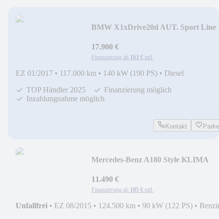
BMW X1xDrive20d AUT. Sport Line
LED KAM PARK NAV
17.900 €
Finanzierung ab
163 €
mtl.
EZ 01/2017
•
117.000 km
•
140 kW (190 PS)
•
Diesel
TOP Händler 2025
Finanzierung möglich
Inzahlungnahme möglich
Kontakt
Park
Mercedes-Benz A180 Style KLIMA
NAVI SITZ BI-XENON
11.490 €
Finanzierung ab
105 €
mtl.
Unfallfrei
•
EZ 08/2015
•
124.500 km
•
90 kW (122 PS)
•
Benzi