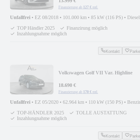
13.999 €
Finanzierung ab
127 €
mtl.
Unfallfrei
•
EZ 08/2018
•
101.000 km
•
85 kW (116 PS)
•
Diesel
TOP Händler 2025
Finanzirung möglich
Inzahlungnahme möglich
Kontakt
Park
Volkswagen Golf VII Var. Highline
LED/ACC/SZH/AHK/NAV
18.690 €
Finanzierung ab
170 €
mtl.
Unfallfrei
•
EZ 05/2020
•
62.964 km
•
110 kW (150 PS)
•
Benzi
TOP-HÄNDLER 2025
TOLLE AUSTATTUNG
Inzahlungnahme möglich
Kontakt
Park