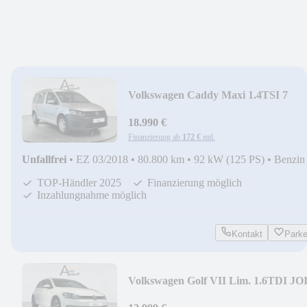
Volkswagen Caddy Maxi 1.4TSI 7
SITZE TEMP SHZ KLIMA
18.990 €
Finanzierung ab
172 €
mtl.
Unfallfrei
•
EZ 03/2018
•
80.800 km
•
92 kW (125 PS)
•
Benzin
TOP-Händler 2025
Finanzierung möglich
Inzahlungnahme möglich
Kontakt
Park
Volkswagen Golf VII Lim. 1.6TDI JO
NAVI PARK KLIMA SHZ LM