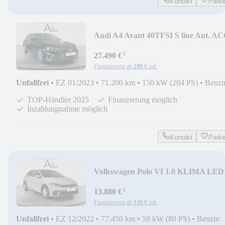
Kontakt
Park
Audi A4 Avant 40TFSI S line Aut. A
LED NAV+ SHZ VIR
¹
27.490 €
Finanzierung ab
249 €
mtl.
Unfallfrei
•
EZ 01/2023
•
71.200 km
•
150 kW (204 PS)
•
Benzi
TOP-Händler 2025
Finanzierung möglich
Inzahlungnahme möglich
Kontakt
Park
Volkswagen Polo VI 1.0 KLIMA LED
PDC DIGICOCKPIT
¹
13.880 €
Finanzierung ab
126 €
mtl.
Unfallfrei
•
EZ 12/2022
•
77.450 km
•
59 kW (80 PS)
•
Benzin