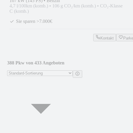
107 kW (145 PS)
•
Benzin
4,7 l/100km (komb.)
•
106 g CO₂/km (komb.)
•
CO₂-Klasse
C (komb.)
Sie sparen >7.000€
Kontakt
Park
388 Pkw von 433 Angeboten