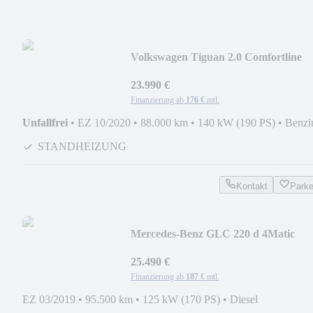
Volkswagen Tiguan 2.0 Comfortline
4Motion +STANDHEIZ+ACC+
23.990 €
Finanzierung ab
176 €
mtl.
Unfallfrei
•
EZ 10/2020
•
88.000 km
•
140 kW (190 PS)
•
Benzi
STANDHEIZUNG
Kontakt
Park
Mercedes-Benz GLC 220 d 4Matic
+AHK+ALLWETTER+NAVI+
25.490 €
Finanzierung ab
187 €
mtl.
EZ 03/2019
•
95.500 km
•
125 kW (170 PS)
•
Diesel