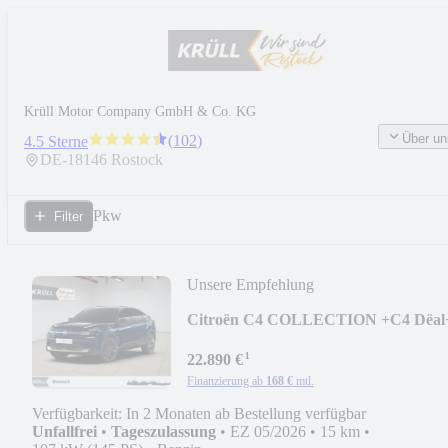
Krüll Motor Company GmbH & Co. KG
Über un
(
102
)
4.5 Sterne
DE-
18146
Rostock
Pkw
Filter
Unsere Empfehlung
Citroën C4 COLLECTION +C4 Dëal
¹
22.890 €
Finanzierung ab
168 €
mtl.
Verfügbarkeit: In 2 Monaten ab Bestellung verfügbar
Unfallfrei
•
Tageszulassung
•
EZ 05/2026
•
15 km
•