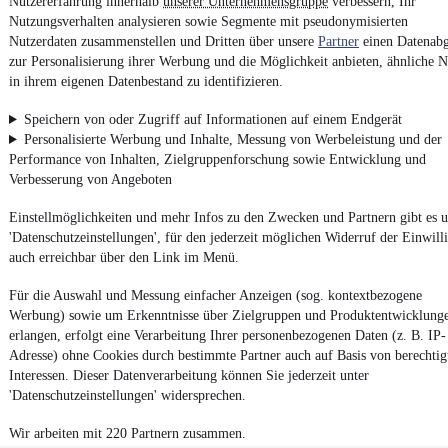
Nutzererfahrung innerhalb
unserer Unternehmensgruppe
verbessern, Ihr
Fahrzeuge gibt es bei mobile.de
Nutzungsverhalten analysieren sowie Segmente mit pseudonymisierten
Nutzerdaten zusammenstellen und Dritten über unsere
Partner
einen Datenabg
zur Personalisierung ihrer Werbung und die Möglichkeit anbieten, ähnliche N
in ihrem eigenen Datenbestand zu identifizieren.
Speichern von oder Zugriff auf Informationen auf einem Endgerät
Personalisierte Werbung und Inhalte, Messung von Werbeleistung und der
Performance von Inhalten, Zielgruppenforschung sowie Entwicklung und
Verbesserung von Angeboten
Einstellmöglichkeiten und mehr Infos zu den Zwecken und Partnern gibt es u
'Datenschutzeinstellungen', für den jederzeit möglichen Widerruf der Einwill
auch erreichbar über den Link im Menü.
Für die Auswahl und Messung einfacher Anzeigen (sog. kontextbezogene
Werbung) sowie um Erkenntnisse über Zielgruppen und Produktentwicklung
erlangen, erfolgt eine Verarbeitung Ihrer personenbezogenen Daten (z. B. IP-
Adresse) ohne Cookies durch bestimmte Partner auch auf Basis von berechtig
Interessen. Dieser Datenverarbeitung können Sie jederzeit unter
'Datenschutzeinstellungen' widersprechen.
Wir arbeiten mit 220 Partnern zusammen.