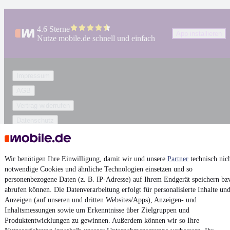
4.6 Sterne
App installieren
Nutze mobile.de schnell und einfach
Impressum
AGB
Vertrag widerrufen
Datenschutz
Datenschutzeinstellungen
Erklärung zur Barrierefreiheit
Wir benötigen Ihre Einwilligung, damit wir und unsere
Partner
technisch nic
Report Security Vulnerability (English)
notwendige Cookies und ähnliche Technologien einsetzen und so
personenbezogene Daten (z. B. IP-Adresse) auf Ihrem Endgerät speichern bz
abrufen können. Die Datenverarbeitung erfolgt für personalisierte Inhalte un
Powered by
Anzeigen (auf unseren und dritten Websites/Apps), Anzeigen- und
Inhaltsmessungen sowie um Erkenntnisse über Zielgruppen und
Produktentwicklungen zu gewinnen. Außerdem können wir so Ihre
Ob
Neuwagen
,
Gebrauchtwagen
oder
Leasing-Angebote
: Alle