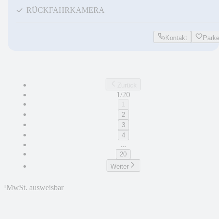
RÜCKFAHRKAMERA
Kontakt
Park
Zurück
1/20
1
2
3
4
...
20
Weiter
¹
MwSt. ausweisbar