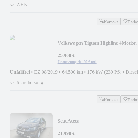
AHK
Kontakt
Park
Volkswagen Tiguan Highline 4Motion
+VOLLAUSSTATTUNG+
25.900 €
Finanzierung ab
190 €
mtl.
Unfallfrei
•
EZ 08/2019
•
64.500 km
•
176 kW (239 PS)
•
Diesel
Standheizung
Kontakt
Park
Seat Ateca
FR+LED+Navi+Leder+AHK+WR
21.990 €