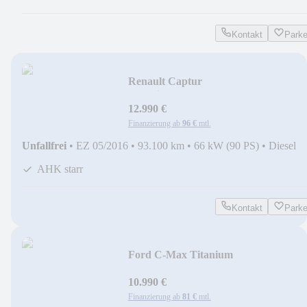
Kontakt
Park
Renault Captur
Experience+AHK+Allwetter
12.990 €
Finanzierung ab
96 €
mtl.
Unfallfrei
•
EZ 05/2016
•
93.100 km
•
66 kW (90 PS)
•
Diesel
AHK starr
Kontakt
Park
Ford C-Max Titanium
10.990 €
Finanzierung ab
81 €
mtl.