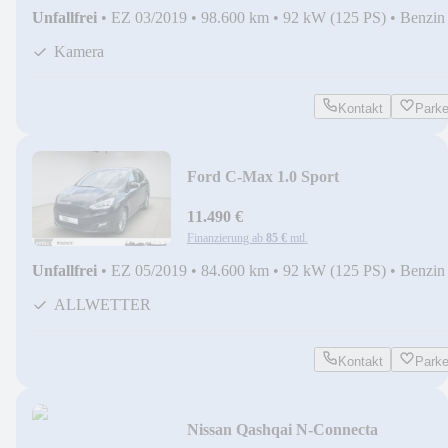
Unfallfrei
•
EZ 03/2019
•
98.600 km
•
92 kW (125 PS)
•
Benzin
Kamera
Kontakt
Park
Ford C-Max 1.0 Sport
+ALLWETTER+NAVI+MIRROR+
11.490 €
Finanzierung ab
85 €
mtl.
Unfallfrei
•
EZ 05/2019
•
84.600 km
•
92 kW (125 PS)
•
Benzin
ALLWETTER
Kontakt
Park
Nissan Qashqai N-Connecta