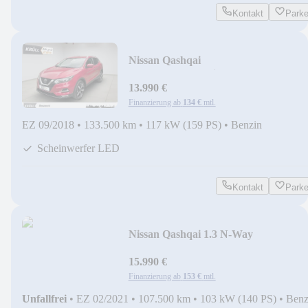
Kontakt
Park
Nissan Qashqai
Tekna+LED+Navi+Allwetter
13.990 €
Finanzierung ab
134 €
mtl.
EZ 09/2018
•
133.500 km
•
117 kW (159 PS)
•
Benzin
Scheinwerfer LED
Kontakt
Park
Nissan Qashqai 1.3 N-Way
+SHZ+NAVI+8-FACH+
15.990 €
Finanzierung ab
153 €
mtl.
Unfallfrei
•
EZ 02/2021
•
107.500 km
•
103 kW (140 PS)
•
Benz