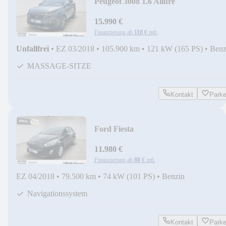
Peugeot 3008 1.6 Allure
+SHZ+MASSAGE+KAM+
15.990 €
Finanzierung ab
118 €
mtl.
Unfallfrei
•
EZ 03/2018
•
105.900 km
•
121 kW (165 PS)
•
Benz
MASSAGE-SITZE
Kontakt
Park
Ford Fiesta
Titanium+Navi+Allwetter+AHK
11.980 €
Finanzierung ab
88 €
mtl.
EZ 04/2018
•
79.500 km
•
74 kW (101 PS)
•
Benzin
Navigationssystem
Kontakt
Park