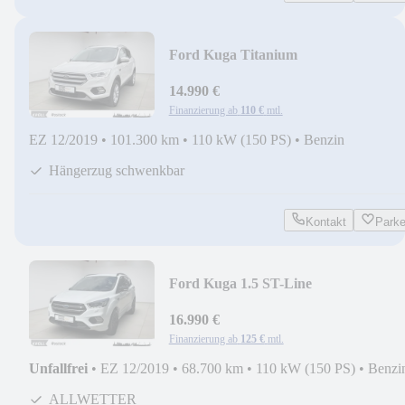
Ford Kuga Titanium
14.990 €
Finanzierung ab
110 €
mtl.
EZ 12/2019
•
101.300 km
•
110 kW (150 PS)
•
Benzin
Hängerzug schwenkbar
Kontakt
Park
Ford Kuga 1.5 ST-Line
+AHK+ALLWETTER+
16.990 €
Finanzierung ab
125 €
mtl.
Unfallfrei
•
EZ 12/2019
•
68.700 km
•
110 kW (150 PS)
•
Benzi
ALLWETTER