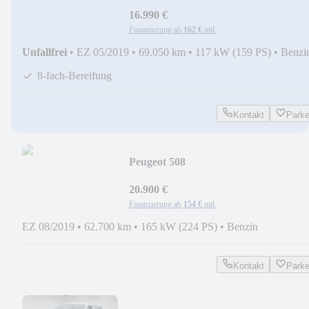
CD+NAVI+SHZ+
16.990 €
Finanzierung ab
162 €
mtl.
Unfallfrei
•
EZ 05/2019
•
69.050 km
•
117 kW (159 PS)
•
Benzi
8-fach-Bereifung
Kontakt
Park
Peugeot 508
GT+LED+Navi+Komfortsitze+WR
20.900 €
Finanzierung ab
154 €
mtl.
EZ 08/2019
•
62.700 km
•
165 kW (224 PS)
•
Benzin
Kontakt
Park