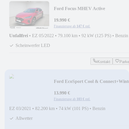
Ford Focus MHEV Active
X+LED+AHK+Allwetter
19.990 €
Finanzierung ab
147 €
mtl.
Unfallfrei
•
EZ 05/2022
•
79.100 km
•
92 kW (125 PS)
•
Benzin
Scheinwerfer LED
Kontakt
Park
Ford EcoSport Cool & Connect+Wint
Paket+Allwetter
13.990 €
Finanzierung ab
103 €
mtl.
EZ 03/2021
•
82.200 km
•
74 kW (101 PS)
•
Benzin
Allwetter