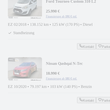
Ford Tourneo Custom 310 L2
Titanium+Standheizung+AHK
25.990 €
Finanzierung ab
191 €
mtl.
EZ 02/2018
•
138.152 km
•
125 kW (170 PS)
•
Diesel
Standheizung
Kontakt
Park
Nissan Qashqai N-Tec
SHZ+NAVI+RFK
18.990 €
Finanzierung ab
181 €
mtl.
EZ 10/2020
•
79.197 km
•
103 kW (140 PS)
•
Benzin
Kontakt
Park