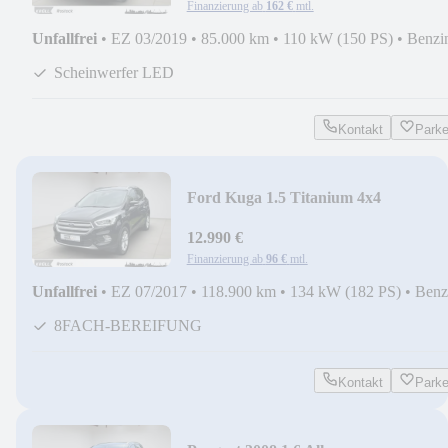
Finanzierung ab
162 €
mtl.
Unfallfrei
•
EZ 03/2019
•
85.000 km
•
110 kW (150 PS)
•
Benzi
Scheinwerfer LED
Kontakt
Park
Ford Kuga 1.5 Titanium 4x4
+KAM+NAVI+W-PAKET+
12.990 €
Finanzierung ab
96 €
mtl.
Unfallfrei
•
EZ 07/2017
•
118.900 km
•
134 kW (182 PS)
•
Benz
8FACH-BEREIFUNG
Kontakt
Park