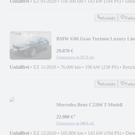
Unfallfrei
•
EZ 01/2020
•
118.500 km
•
143 kW (194 PS)
•
Dies
Kontakt
Park
BMW 630i Gran Turismo Luxury Lin
S-DACH AHK LEDER
29.870 €
Finanzierung ab
317 €
mtl.
Unfallfrei
•
EZ 11/2020
•
76.000 km
•
190 kW (258 PS)
•
Benzi
Kontakt
Park
Mercedes-Benz C220d T-Modell
4MATIC LED NAVI ALLWETTER
¹
22.980 €
Finanzierung ab
244 €
mtl.
Unfallfrei
•
EZ 12/2020
•
105.800 km
•
143 kW (194 PS)
•
Dies