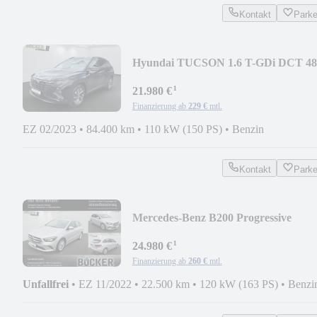
Kontakt
Park
Hyundai TUCSON 1.6 T-GDi DCT 4
Trend LED NAVI ACC HBA
¹
21.980 €
Finanzierung ab
229 €
mtl.
EZ 02/2023
•
84.400 km
•
110 kW (150 PS)
•
Benzin
Kontakt
Park
Mercedes-Benz B200 Progressive
MBUX LED RFK
¹
24.980 €
Finanzierung ab
260 €
mtl.
Unfallfrei
•
EZ 11/2022
•
22.500 km
•
120 kW (163 PS)
•
Benzi