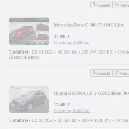
Kontakt
Park
Mercedes-Benz C 300eT AMG Line
Memory Distronic+ 360°
27.890 €
Finanzierung ab
290 €
mtl.
Unfallfrei
•
EZ 01/2021
•
45.200 km
•
235 kW (320 PS)
•
Hybri
(Benzin/Elektro)
Kontakt
Park
Hyundai KONA 1.0 T-GDi Edition 30
LED SHZ LHZ KRELL
17.480 €
Finanzierung ab
182 €
mtl.
Unfallfrei
•
EZ 06/2022
•
43.500 km
•
88 kW (120 PS)
•
Benzin