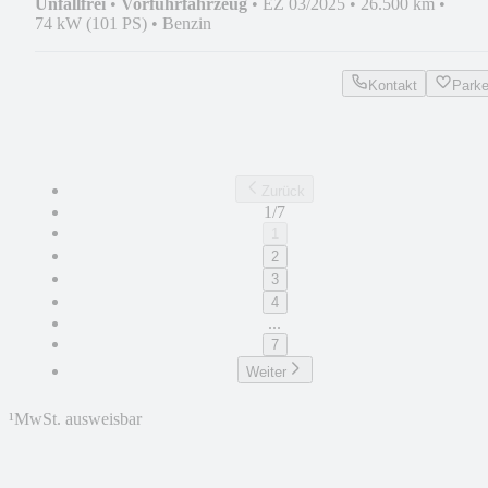
Unfallfrei
•
Vorführfahrzeug
•
EZ 03/2025
•
26.500 km
•
74 kW (101 PS)
•
Benzin
Kontakt
Park
Zurück
1/7
1
2
3
4
...
7
Weiter
¹
MwSt. ausweisbar