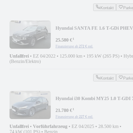
Kontakt
Park
Hyundai SANTA FE 1.6 T-GDi PHE
4WD Prime PANO AHK WKR
¹
25.580 €
Finanzierung ab
272 €
mtl.
Unfallfrei
•
EZ 04/2022
•
125.000 km
•
195 kW (265 PS)
•
Hybr
(Benzin/Elektro)
Kontakt
Park
Hyundai i30 Kombi MY25 1.0 T-GDI 
DCT 2WD ADVANTAGE
¹
21.780 €
Finanzierung ab
227 €
mtl.
Unfallfrei
•
Vorführfahrzeug
•
EZ 04/2025
•
28.500 km
•
74 kW (101 PS)
•
Benzin