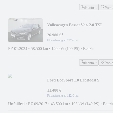
Kontakt
Park
Volkswagen Passat Var. 2.0 TSI
Elegance ACC MATRIX
¹
26.980 €
Finanzierung ab
287 €
mtl.
EZ 01/2024
•
58.500 km
•
140 kW (190 PS)
•
Benzin
Kontakt
Park
Ford EcoSport 1.0 EcoBoost S
TEMPOMAT RFK PDC
11.480 €
Finanzierung ab
122 €
mtl.
Unfallfrei
•
EZ 09/2017
•
43.500 km
•
103 kW (140 PS)
•
Benzi