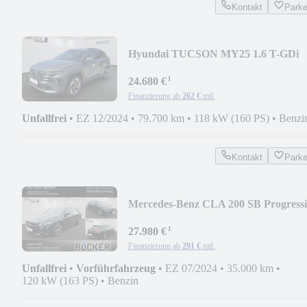
Kontakt
Park
Hyundai TUCSON MY25 1.6 T-GDi
48V 4WD Trend NSCC LED
¹
24.680 €
Finanzierung ab
262 €
mtl.
Unfallfrei
•
EZ 12/2024
•
79.700 km
•
118 kW (160 PS)
•
Benzi
Kontakt
Park
Mercedes-Benz CLA 200 SB Progressi
Advanced MBUX HIGH PERF
¹
27.980 €
Finanzierung ab
291 €
mtl.
Unfallfrei
•
Vorführfahrzeug
•
EZ 07/2024
•
35.000 km
•
120 kW (163 PS)
•
Benzin