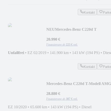
Kontakt
Park
NEU
Mercedes-Benz C220d T
Avantgarde AMG 19" AHK DISTRO
360 LED
20.990 €
Finanzierung ab
223 €
mtl.
Unfallfrei
•
EZ 02/2019
•
141.900 km
•
143 kW (194 PS)
•
Dies
Kontakt
Park
Mercedes-Benz C220d T-Modell AMG
Line PANO AHK MULTIBEAM WK
28.880 €
Finanzierung ab
307 €
mtl.
EZ 10/2020
•
65.600 km
•
143 kW (194 PS)
•
Diesel