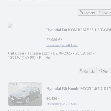
Kontakt
Park
Hyundai i30 KOMBI MY25 1.5 T-GDi
48V Advantage+ NSCC TWA
¹
22.980 €
Finanzierung ab
244 €
mtl.
Unfallfrei
•
Jahreswagen
•
EZ 06/2025
•
28.528 km
•
103 kW (140 PS)
•
Benzin
Kontakt
Park
Hyundai i30 Kombi MY25 1.0T-GDI 7
DCT ADVANTAGE
¹
20.480 €
Finanzierung ab
213 €
mtl.