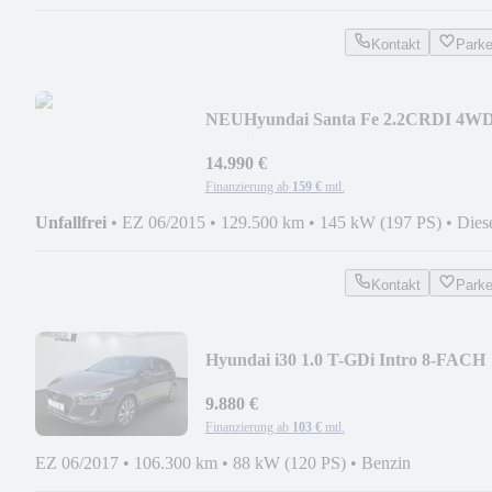
Kontakt
Park
NEU
Hyundai Santa Fe 2.2CRDI 4W
Premium AHK RFK XENON LEDE
14.990 €
Finanzierung ab
159 €
mtl.
Unfallfrei
•
EZ 06/2015
•
129.500 km
•
145 kW (197 PS)
•
Dies
Kontakt
Park
Hyundai i30 1.0 T-GDi Intro 8-FACH
NAVI SHZ LED RFK
9.880 €
Finanzierung ab
103 €
mtl.
EZ 06/2017
•
106.300 km
•
88 kW (120 PS)
•
Benzin