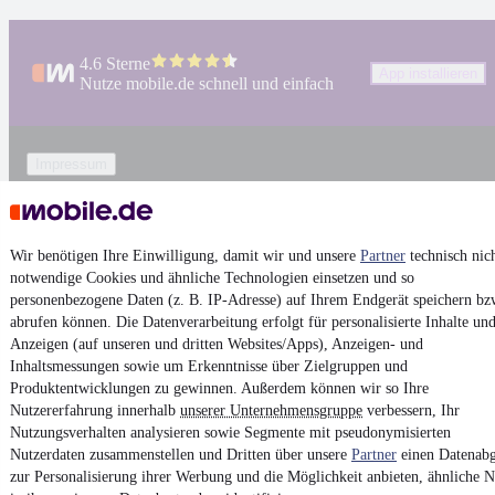
4.6 Sterne
App installieren
Nutze mobile.de schnell und einfach
Impressum
AGB
Vertrag widerrufen
Wir benötigen Ihre Einwilligung, damit wir und unsere
Partner
technisch nic
Datenschutz
notwendige Cookies und ähnliche Technologien einsetzen und so
Datenschutzeinstellungen
personenbezogene Daten (z. B. IP-Adresse) auf Ihrem Endgerät speichern bz
abrufen können. Die Datenverarbeitung erfolgt für personalisierte Inhalte un
Erklärung zur Barrierefreiheit
Anzeigen (auf unseren und dritten Websites/Apps), Anzeigen- und
Report Security Vulnerability (English)
Inhaltsmessungen sowie um Erkenntnisse über Zielgruppen und
Produktentwicklungen zu gewinnen. Außerdem können wir so Ihre
Nutzererfahrung innerhalb
unserer Unternehmensgruppe
verbessern, Ihr
Powered by
Nutzungsverhalten analysieren sowie Segmente mit pseudonymisierten
Nutzerdaten zusammenstellen und Dritten über unsere
Partner
einen Datenabg
zur Personalisierung ihrer Werbung und die Möglichkeit anbieten, ähnliche N
Ob
Neuwagen
,
Gebrauchtwagen
oder
Leasing-Angebote
: Alle