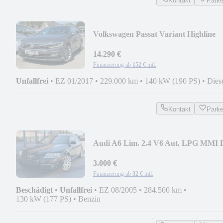
Kontakt
Park
Volkswagen Passat Variant Highline
DSG R-Line Navi LED ACC
14.290 €
Finanzierung ab
152 €
mtl.
Unfallfrei
•
EZ 01/2017
•
229.000 km
•
140 kW (190 PS)
•
Dies
Kontakt
Park
Audi A6 Lim. 2.4 V6 Aut. LPG MMI B
Xenon Leder DSP
3.000 €
Finanzierung ab
32 €
mtl.
Beschädigt
•
Unfallfrei
•
EZ 08/2005
•
284.500 km
•
130 kW (177 PS)
•
Benzin