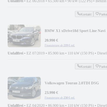
Unfallfrei
•
EZ 06/2018
•
65.500 km
•
90 kW (122 PS)
•
Benzin
Kontakt
Park
BMW X1 xDrive18d Sport Line Navi
LED Leder AHK HiFi
20.990 €
Finanzierung ab
219 €
mtl.
Unfallfrei
•
EZ 07/2019
•
85.900 km
•
110 kW (150 PS)
•
Diesel
Kontakt
Park
Volkswagen Touran 2.0TDI DSG
Highline 7Sitz Navi AHK ACC
23.990 €
Finanzierung ab
250 €
mtl.
Unfallfrei
•
EZ 04/2020
•
86.900 km
•
110 kW (150 PS)
•
Diesel