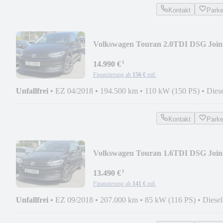
Kontakt
Park
Volkswagen Touran 2.0TDI DSG Join
Navi LED ACC PDC FSE 1Hd
¹
14.990 €
Finanzierung ab
156 €
mtl.
Unfallfrei
•
EZ 04/2018
•
194.500 km
•
110 kW (150 PS)
•
Dies
Kontakt
Park
Volkswagen Touran 1.6TDI DSG Join
Navi LED ACC PDC FSE 1Hd
¹
13.490 €
Finanzierung ab
141 €
mtl.
Unfallfrei
•
EZ 09/2018
•
207.000 km
•
85 kW (116 PS)
•
Diesel