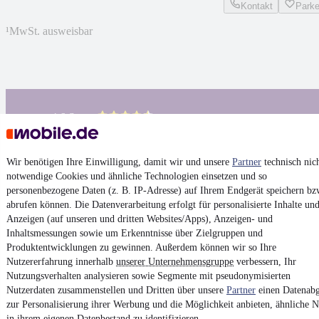
Kontakt
Park
¹
MwSt. ausweisbar
4.6 Sterne
App installieren
Nutze mobile.de schnell und einfach
Wir benötigen Ihre Einwilligung, damit wir und unsere
Partner
technisch nic
notwendige Cookies und ähnliche Technologien einsetzen und so
Impressum
personenbezogene Daten (z. B. IP-Adresse) auf Ihrem Endgerät speichern bz
AGB
abrufen können. Die Datenverarbeitung erfolgt für personalisierte Inhalte un
Anzeigen (auf unseren und dritten Websites/Apps), Anzeigen- und
Vertrag widerrufen
Inhaltsmessungen sowie um Erkenntnisse über Zielgruppen und
Datenschutz
Produktentwicklungen zu gewinnen. Außerdem können wir so Ihre
Nutzererfahrung innerhalb
unserer Unternehmensgruppe
verbessern, Ihr
Datenschutzeinstellungen
Nutzungsverhalten analysieren sowie Segmente mit pseudonymisierten
Erklärung zur Barrierefreiheit
Nutzerdaten zusammenstellen und Dritten über unsere
Partner
einen Datenabg
zur Personalisierung ihrer Werbung und die Möglichkeit anbieten, ähnliche N
Report Security Vulnerability (English)
in ihrem eigenen Datenbestand zu identifizieren.