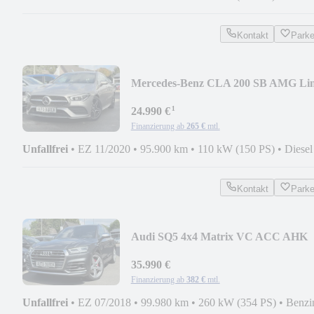
Kontakt
Park
Mercedes-Benz CLA 200 SB AMG Li
MBUX LED TLeder AHK CarPlay
¹
24.990 €
Finanzierung ab
265 €
mtl.
Unfallfrei
•
EZ 11/2020
•
95.900 km
•
110 kW (150 PS)
•
Diesel
Kontakt
Park
Audi SQ5 4x4 Matrix VC ACC AHK
Spur Pano B&O Stdhzg
35.990 €
Finanzierung ab
382 €
mtl.
Unfallfrei
•
EZ 07/2018
•
99.980 km
•
260 kW (354 PS)
•
Benzi