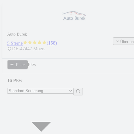
Auto Burek
Über un
(
158
)
5 Sterne
DE-
47447
Moers
Pkw
Filter
16 Pkw