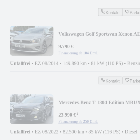
Kontakt
Park
Volkswagen Golf Sportsvan Xenon A
Stdhzg Shz Klima PDC 16
9.790 €
Finanzierung ab
104 €
mtl.
Unfallfrei
•
EZ 08/2014
•
149.890 km
•
81 kW (110 PS)
•
Benzi
Kontakt
Park
Mercedes-Benz T 180d Edition MBU
LED DAB Spur RüK CarPlay 17"
¹
23.990 €
Finanzierung ab
250 €
mtl.
Unfallfrei
•
EZ 08/2022
•
82.500 km
•
85 kW (116 PS)
•
Diesel