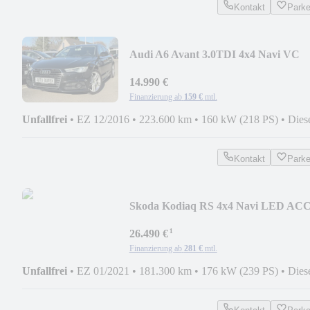
Kontakt
Park
Audi A6 Avant 3.0TDI 4x4 Navi VC
Leder ACC Spur RüK
14.990 €
Finanzierung ab
159 €
mtl.
Unfallfrei
•
EZ 12/2016
•
223.600 km
•
160 kW (218 PS)
•
Dies
Kontakt
Park
Skoda Kodiaq RS 4x4 Navi LED AC
AHK 360° Canton VOLL!
¹
26.490 €
Finanzierung ab
281 €
mtl.
Unfallfrei
•
EZ 01/2021
•
181.300 km
•
176 kW (239 PS)
•
Dies