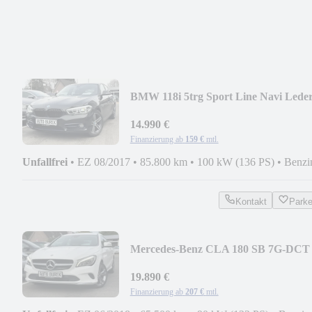
BMW 118i 5trg Sport Line Navi Lede
LED PDC MFL Shz
14.990 €
Finanzierung ab
159 €
mtl.
Unfallfrei
•
EZ 08/2017
•
85.800 km
•
100 kW (136 PS)
•
Benzi
Kontakt
Park
Mercedes-Benz CLA 180 SB 7G-DCT
Urban LED COMAND AHK CarPla
19.890 €
Finanzierung ab
207 €
mtl.