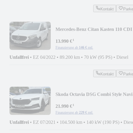
Kontakt
Park
Mercedes-Benz Citan Kasten 110 CDI
Worker Plus Klima PTS DAB
¹
13.990 €
Finanzierung ab
146 €
mtl.
Unfallfrei
•
EZ 04/2022
•
89.200 km
•
70 kW (95 PS)
•
Diesel
Kontakt
Park
Skoda Octavia DSG Combi Style Navi
HuD LED AHK ACC RüK
¹
21.990 €
Finanzierung ab
229 €
mtl.
Unfallfrei
•
EZ 07/2021
•
104.500 km
•
140 kW (190 PS)
•
Dies