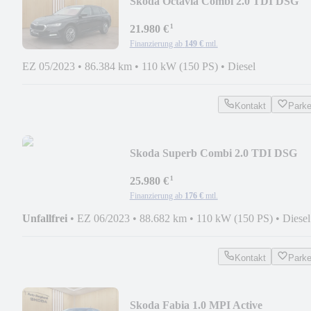
Skoda Octavia Combi 2.0 TDI DSG
TOUR*AHK,NAVI,LED,CARP
¹
21.980 €
Finanzierung ab
149 €
mtl.
EZ 05/2023
•
86.384 km
•
110 kW (150 PS)
•
Diesel
Kontakt
Park
Skoda Superb Combi 2.0 TDI DSG
Style*AHK,LED,NAVI,CarP
¹
25.980 €
Finanzierung ab
176 €
mtl.
Unfallfrei
•
EZ 06/2023
•
88.682 km
•
110 kW (150 PS)
•
Diesel
Kontakt
Park
Skoda Fabia 1.0 MPI Active