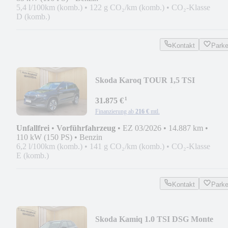
5,4 l/100km (komb.)
•
122 g CO₂/km (komb.)
•
CO₂-Klasse
D (komb.)
Kontakt
Park
Skoda Karoq TOUR 1,5 TSI
DSG*LED,AHK,Navi,el.Heckklapp
¹
31.875 €
Finanzierung ab
216 €
mtl.
Unfallfrei
•
Vorführfahrzeug
•
EZ 03/2026
•
14.887 km
•
110 kW (150 PS)
•
Benzin
6,2 l/100km (komb.)
•
141 g CO₂/km (komb.)
•
CO₂-Klasse
E (komb.)
Kontakt
Park
Skoda Kamiq 1.0 TSI DSG Monte