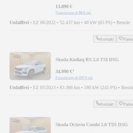
Tour*CarPlay,Android,Klima,Sitzhz*
13.890 €
Finanzierung ab
94 €
mtl.
Unfallfrei
•
EZ 06/2022
•
52.437 km
•
48 kW (65 PS)
•
Benzin
Kontakt
Park
Skoda Kodiaq RS 2.0 TSI DSG
4x4*AHK,PANODACH,ACC,NAVI*
¹
34.990 €
Finanzierung ab
237 €
mtl.
Unfallfrei
•
EZ 05/2023
•
83.386 km
•
180 kW (245 PS)
•
Benzi
Kontakt
Park
Skoda Octavia Combi 2.0 TDI DSG
Tour*AHK,Matrix,NAVI**