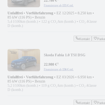
22.780 €
Finanzierung ab
155 €
mtl.
Unfallfrei
•
Vorführfahrzeug
•
EZ 12/2025
•
8.250 km
•
85 kW (116 PS)
•
Benzin
5,4 l/100km (komb.)
•
122 g CO₂/km (komb.)
•
CO₂-Klasse
D (komb.)
Kontakt
Park
Skoda Fabia 1.0 TSI DSG
*Navi,Sitzheizung,LED,CarPlay*
¹
22.980 €
Finanzierung ab
156 €
mtl.
Unfallfrei
•
Vorführfahrzeug
•
EZ 03/2026
•
6.950 km
•
85 kW (116 PS)
•
Benzin
5,2 l/100km (komb.)
•
119 g CO₂/km (komb.)
•
CO₂-Klasse
D (komb.)
Kontakt
Park