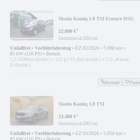
Skoda Kamiq 1.0 TSI Essence DSG
*CarPlay,LED,PPS,Shz*
¹
22.890 €
Finanzierung ab
155 €
mtl.
Unfallfrei
•
Vorführfahrzeug
•
EZ 02/2026
•
5.980 km
•
85 kW (116 PS)
•
Benzin
5,5 l/100km (komb.)
•
125 g CO₂/km (komb.)
•
CO₂-Klasse
D (komb.)
Kontakt
Park
Skoda Kamiq 1.0 TSI
Selection*LED,Bluetooth,Sitzheizun
¹
23.480 €
Finanzierung ab
159 €
mtl.
Unfallfrei
•
Vorführfahrzeug
•
EZ 03/2026
•
5.950 km
•
85 kW (116 PS)
•
Benzin