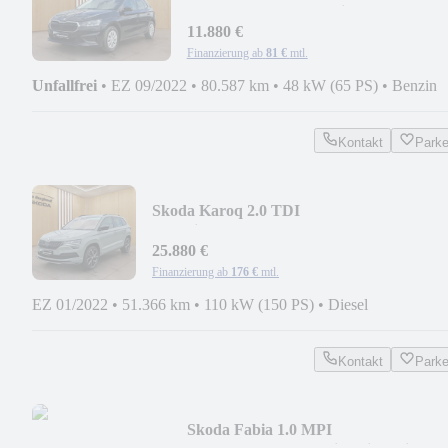
*AppleCarPlay,Android Auto*
11.880 €
Finanzierung ab
81 €
mtl.
Unfallfrei
•
EZ 09/2022
•
80.587 km
•
48 kW (65 PS)
•
Benzin
Kontakt
Park
Skoda Karoq 2.0 TDI
Sportline*PANO,LED,NAVI,ACC,CANT
25.880 €
Finanzierung ab
176 €
mtl.
EZ 01/2022
•
51.366 km
•
110 kW (150 PS)
•
Diesel
Kontakt
Park
Skoda Fabia 1.0 MPI