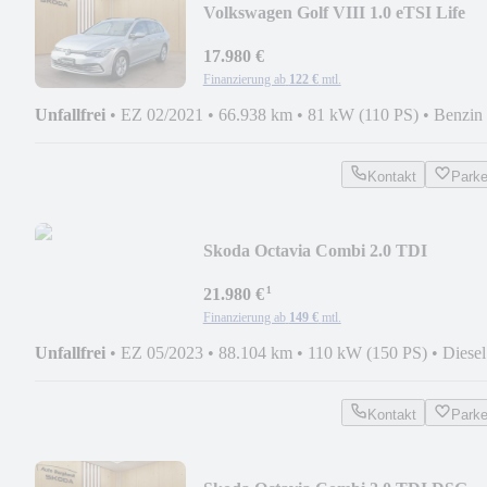
Volkswagen Golf VIII 1.0 eTSI Life
DSG *LED,NAVI,AHK,ACC***
17.980 €
Finanzierung ab
122 €
mtl.
Unfallfrei
•
EZ 02/2021
•
66.938 km
•
81 kW (110 PS)
•
Benzin
Kontakt
Park
Skoda Octavia Combi 2.0 TDI
Style*LED,AHK,NAVI,CarPlay
¹
21.980 €
Finanzierung ab
149 €
mtl.
Unfallfrei
•
EZ 05/2023
•
88.104 km
•
110 kW (150 PS)
•
Diesel
Kontakt
Park