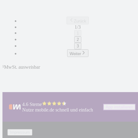
Zurück
1/3
1
2
3
Weiter
¹
MwSt. ausweisbar
4.6 Sterne
App installieren
Nutze mobile.de schnell und einfach
Impressum