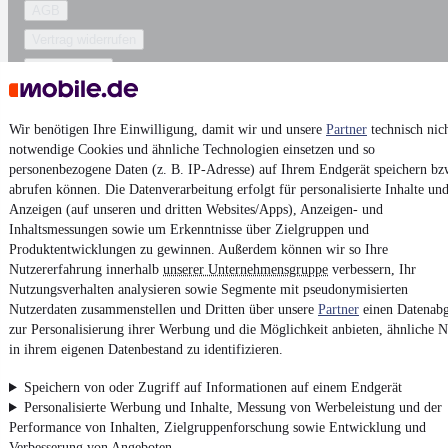
AGB
Vertrag widerrufen
Datenschutz
Datenschutzeinstellungen
Erklärung zur Barrierefreiheit
Wir benötigen Ihre Einwilligung, damit wir und unsere
Partner
technisch nic
notwendige Cookies und ähnliche Technologien einsetzen und so
Report Security Vulnerability (English)
personenbezogene Daten (z. B. IP-Adresse) auf Ihrem Endgerät speichern bz
abrufen können. Die Datenverarbeitung erfolgt für personalisierte Inhalte un
Powered by
Anzeigen (auf unseren und dritten Websites/Apps), Anzeigen- und
Inhaltsmessungen sowie um Erkenntnisse über Zielgruppen und
Produktentwicklungen zu gewinnen. Außerdem können wir so Ihre
Nutzererfahrung innerhalb
unserer Unternehmensgruppe
verbessern, Ihr
Top
Skoda Leasing-Angebote
und
Skoda Gebrauchtwagen
:
Fahrzeuge gibt es bei
mobile.de
Nutzungsverhalten analysieren sowie Segmente mit pseudonymisierten
Nutzerdaten zusammenstellen und Dritten über unsere
Partner
einen Datenabg
zur Personalisierung ihrer Werbung und die Möglichkeit anbieten, ähnliche N
in ihrem eigenen Datenbestand zu identifizieren.
Speichern von oder Zugriff auf Informationen auf einem Endgerät
Personalisierte Werbung und Inhalte, Messung von Werbeleistung und der
Performance von Inhalten, Zielgruppenforschung sowie Entwicklung und
Verbesserung von Angeboten