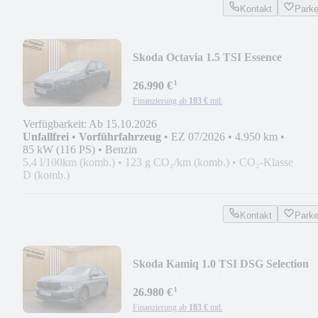
Kontakt
Park
Skoda Octavia 1.5 TSI Essence
"AHK",Blindspot,Carplay
¹
26.990 €
Finanzierung ab
183 €
mtl.
Verfügbarkeit: Ab 15.10.2026
Unfallfrei
•
Vorführfahrzeug
•
EZ 07/2026
•
4.950 km
•
85 kW (116 PS)
•
Benzin
5,4 l/100km (komb.)
•
123 g CO₂/km (komb.)
•
CO₂-Klasse
D (komb.)
Kontakt
Park
Skoda Kamiq 1.0 TSI DSG Selection
*SHZ, Klima, Freispr
¹
26.980 €
Finanzierung ab
183 €
mtl.