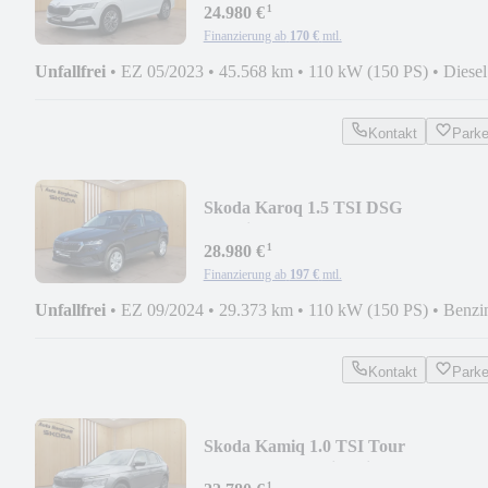
¹
24.980 €
Finanzierung ab
170 €
mtl.
Unfallfrei
•
EZ 05/2023
•
45.568 km
•
110 kW (150 PS)
•
Diesel
Kontakt
Park
Skoda Karoq 1.5 TSI DSG
Selection*AHK,LED,NAVI,CarPlay
¹
28.980 €
Finanzierung ab
197 €
mtl.
Unfallfrei
•
EZ 09/2024
•
29.373 km
•
110 kW (150 PS)
•
Benzi
Kontakt
Park
Skoda Kamiq 1.0 TSI Tour
Carplay+LED+Sitzheizung+Rüc
¹