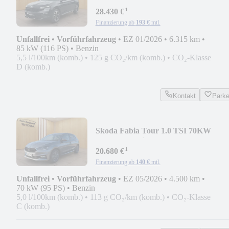
Carlo*AHK,ACC,MATRIX,NAV
¹
28.430 €
Finanzierung ab
193 €
mtl.
Unfallfrei
•
Vorführfahrzeug
•
EZ 01/2026
•
6.315 km
•
85 kW (116 PS)
•
Benzin
5,5 l/100km (komb.)
•
125 g CO₂/km (komb.)
•
CO₂-Klasse
D (komb.)
Kontakt
Park
Skoda Fabia Tour 1.0 TSI 70KW
*LED,Android Aut,CarPlay
¹
20.680 €
Finanzierung ab
140 €
mtl.
Unfallfrei
•
Vorführfahrzeug
•
EZ 05/2026
•
4.500 km
•
70 kW (95 PS)
•
Benzin
5,0 l/100km (komb.)
•
113 g CO₂/km (komb.)
•
CO₂-Klasse
C (komb.)