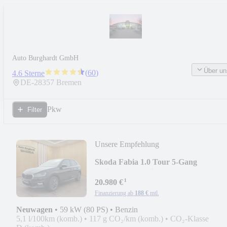
Auto Burghardt GmbH
Über un
(
60
)
4.6 Sterne
DE-
28357
Bremen
Pkw
Filter
Unsere Empfehlung
Skoda Fabia 1.0 Tour 5-Gang
*Winter,SmartLink*
¹
20.980 €
Finanzierung ab
188 €
mtl.
Neuwagen
•
59 kW (80 PS)
•
Benzin
5,1 l/100km (komb.)
•
117 g CO₂/km (komb.)
•
CO₂-Klasse