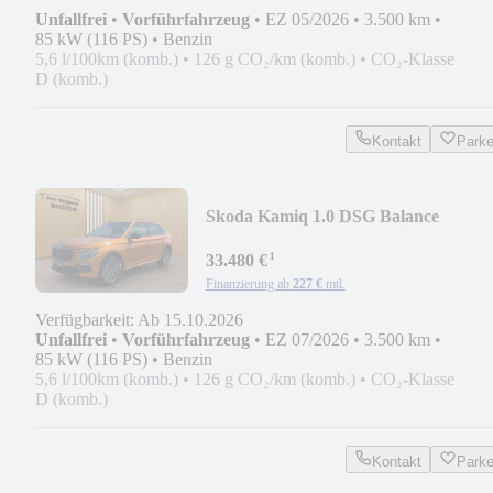
Unfallfrei
•
Vorführfahrzeug
•
EZ 05/2026
•
3.500 km
•
85 kW (116 PS)
•
Benzin
5,6 l/100km (komb.)
•
126 g CO₂/km (komb.)
•
CO₂-Klasse
D (komb.)
Kontakt
Park
Skoda Kamiq 1.0 DSG Balance
*AHK,Komfort,ACC,Navi*
¹
33.480 €
Finanzierung ab
227 €
mtl.
Verfügbarkeit: Ab 15.10.2026
Unfallfrei
•
Vorführfahrzeug
•
EZ 07/2026
•
3.500 km
•
85 kW (116 PS)
•
Benzin
5,6 l/100km (komb.)
•
126 g CO₂/km (komb.)
•
CO₂-Klasse
D (komb.)
Kontakt
Park