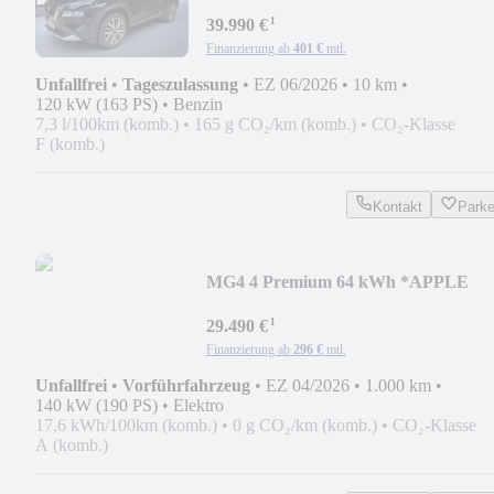
Autom. *NAVI*BOSE*HEA
¹
39.990 €
Finanzierung ab
401 €
mtl.
Unfallfrei
•
Tageszulassung
•
EZ 06/2026
•
10 km
•
120 kW (163 PS)
•
Benzin
7,3 l/100km (komb.)
•
165 g CO₂/km (komb.)
•
CO₂-Klasse
F (komb.)
Kontakt
Park
MG4 4 Premium 64 kWh *APPLE
CARPLAY*ANDROID AUTO
¹
29.490 €
Finanzierung ab
296 €
mtl.
Unfallfrei
•
Vorführfahrzeug
•
EZ 04/2026
•
1.000 km
•
140 kW (190 PS)
•
Elektro
17,6 kWh/100km (komb.)
•
0 g CO₂/km (komb.)
•
CO₂-Klasse
A (komb.)