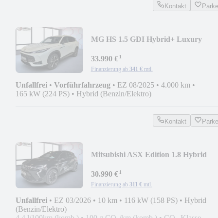
Kontakt
Park
MG HS 1.5 GDI Hybrid+ Luxury
Autom. *NAVI*KLIMA*SIT
¹
33.990 €
Finanzierung ab
341 €
mtl.
Unfallfrei
•
Vorführfahrzeug
•
EZ 08/2025
•
4.000 km
•
165 kW (224 PS)
•
Hybrid (Benzin/Elektro)
Kontakt
Park
Mitsubishi ASX Edition 1.8 Hybrid
Autom. *360°KAMERA*APPLE
¹
30.990 €
Finanzierung ab
311 €
mtl.
Unfallfrei
•
EZ 03/2026
•
10 km
•
116 kW (158 PS)
•
Hybrid
(Benzin/Elektro)
4,4 l/100km (komb.)
•
100 g CO₂/km (komb.)
•
CO₂-Klasse