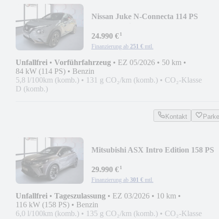
Nissan Juke N-Connecta 114 PS
Schalter *Sitzhzg*KAMERA*
¹
24.990 €
Finanzierung ab
251 €
mtl.
Unfallfrei
•
Vorführfahrzeug
•
EZ 05/2026
•
50 km
•
84 kW (114 PS)
•
Benzin
5,8 l/100km (komb.)
•
131 g CO₂/km (komb.)
•
CO₂-Klasse
D (komb.)
Kontakt
Park
Mitsubishi ASX Intro Edition 158 PS
Autom. *360°KAMERA*APPL
¹
29.990 €
Finanzierung ab
301 €
mtl.
Unfallfrei
•
Tageszulassung
•
EZ 03/2026
•
10 km
•
116 kW (158 PS)
•
Benzin
6,0 l/100km (komb.)
•
135 g CO₂/km (komb.)
•
CO₂-Klasse