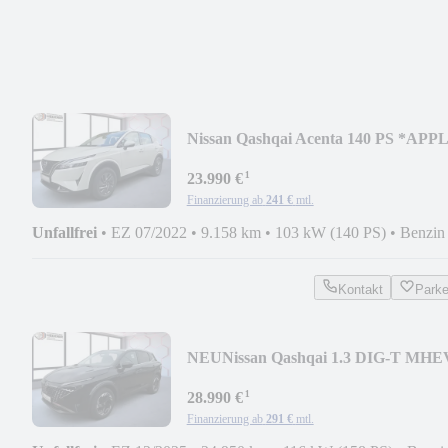
Nissan Qashqai Acenta 140 PS *APP
CARPLAY*ANDROID AUT
¹
23.990 €
Finanzierung ab
241 €
mtl.
Unfallfrei
•
EZ 07/2022
•
9.158 km
•
103 kW (140 PS)
•
Benzin
Kontakt
Park
NEU
Nissan Qashqai 1.3 DIG-T MHE
N-Connecta 158 PS Autom.
¹
28.990 €
Finanzierung ab
291 €
mtl.