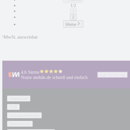
1/2
1
2
Weiter
¹
MwSt. ausweisbar
4.6 Sterne
App installieren
Nutze mobile.de schnell und einfach
Impressum
AGB
Vertrag widerrufen
Datenschutz