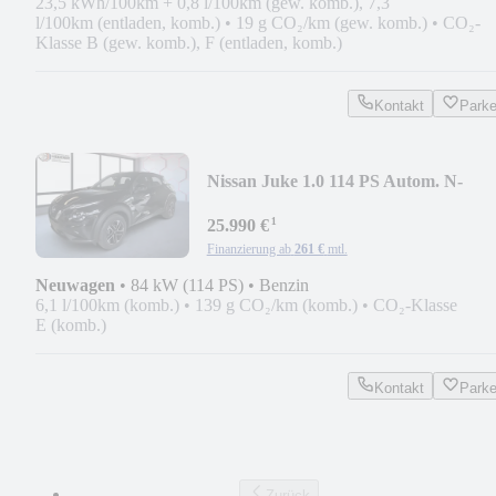
23,5 kWh/100km + 0,8 l/100km (gew. komb.), 7,3
l/100km (entladen, komb.)
•
19 g CO₂/km (gew. komb.)
•
CO₂-
Klasse B (gew. komb.), F (entladen, komb.)
Kontakt
Park
Nissan Juke 1.0 114 PS Autom. N-
Connecta *SITZHZG*NAVI
¹
25.990 €
Finanzierung ab
261 €
mtl.
Neuwagen
•
84 kW (114 PS)
•
Benzin
6,1 l/100km (komb.)
•
139 g CO₂/km (komb.)
•
CO₂-Klasse
E (komb.)
Kontakt
Park
Zurück