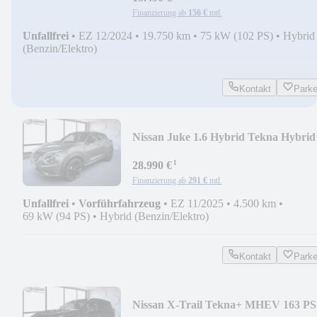
Finanzierung ab
156 €
mtl.
Unfallfrei
•
EZ 12/2024
•
19.750 km
•
75 kW (102 PS)
•
Hybrid
(Benzin/Elektro)
Kontakt
Park
Nissan Juke 1.6 Hybrid Tekna Hybrid
143 PS Autom. *NAVI
¹
28.990 €
Finanzierung ab
291 €
mtl.
Unfallfrei
•
Vorführfahrzeug
•
EZ 11/2025
•
4.500 km
•
69 kW (94 PS)
•
Hybrid (Benzin/Elektro)
Kontakt
Park
Nissan X-Trail Tekna+ MHEV 163 PS