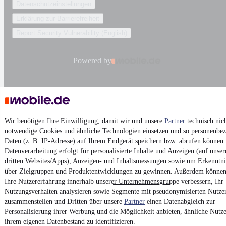
Datenschutzeinstellungen
Erklärung zur Barrierefreiheit
Report Security Vulnerability (English)
Powered by
Weitere Fahrzeuge gibt es auf mobile.de, dem Marktplatz für
Autos
und
Motorräder
Wir benötigen Ihre Einwilligung, damit wir und unsere
Partner
technisch nic
notwendige Cookies und ähnliche Technologien einsetzen und so personenbe
Daten (z. B. IP-Adresse) auf Ihrem Endgerät speichern bzw. abrufen können.
Datenverarbeitung erfolgt für personalisierte Inhalte und Anzeigen (auf unse
dritten Websites/Apps), Anzeigen- und Inhaltsmessungen sowie um Erkenntni
über Zielgruppen und Produktentwicklungen zu gewinnen. Außerdem können
Ihre Nutzererfahrung innerhalb
unserer Unternehmensgruppe
verbessern, Ihr
Nutzungsverhalten analysieren sowie Segmente mit pseudonymisierten Nutze
zusammenstellen und Dritten über unsere
Partner
einen Datenabgleich zur
Personalisierung ihrer Werbung und die Möglichkeit anbieten, ähnliche Nutze
ihrem eigenen Datenbestand zu identifizieren.