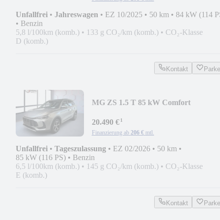
Unfallfrei
•
Jahreswagen
•
EZ 10/2025
•
50 km
•
84 kW (114 P
•
Benzin
5,8 l/100km (komb.)
•
133 g CO₂/km (komb.)
•
CO₂-Klasse
D (komb.)
Kontakt
Park
MG ZS 1.5 T 85 kW Comfort
Handschalter *APPLE CARP
¹
20.490 €
Finanzierung ab
206 €
mtl.
Unfallfrei
•
Tageszulassung
•
EZ 02/2026
•
50 km
•
85 kW (116 PS)
•
Benzin
6,5 l/100km (komb.)
•
145 g CO₂/km (komb.)
•
CO₂-Klasse
E (komb.)
Kontakt
Park