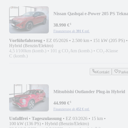
Nissan Qashqai e-Power 205 PS Tekn
Premium *MASSAGESIT
¹
38.990 €
Finanzierung ab
391 €
mtl.
Vorführfahrzeug
•
EZ 05/2026
•
2.500 km
•
151 kW (205 PS)
•
Hybrid (Benzin/Elektro)
4,5 l/100km (komb.)
•
101 g CO₂/km (komb.)
•
CO₂-Klasse
C (komb.)
Kontakt
Park
Mitsubishi Outlander Plug-in Hybrid
Intro Edition *AHK*NAVI
¹
44.990 €
Finanzierung ab
452 €
mtl.
Unfallfrei
•
Tageszulassung
•
EZ 03/2026
•
15 km
•
100 kW (136 PS)
•
Hybrid (Benzin/Elektro)