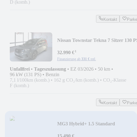
D (komb.)
Kontakt
Park
Nissan Townstar Tekna 7 Sitzer 130 P
Automatik *NAVI*S
¹
32.990 €
Finanzierung ab
331 €
mtl.
Unfallfrei
•
Tageszulassung
•
EZ 03/2026
•
50 km
•
96 kW (131 PS)
•
Benzin
7,1 l/100km (komb.)
•
162 g CO₂/km (komb.)
•
CO₂-Klasse
F (komb.)
Kontakt
Park
MG3 Hybrid+ 1.5 Standard
*ALLWETTER*NAVI*KLIMA*
15.490 €