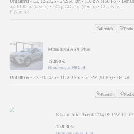
Unfallfrei
•
EZ 12/2025
•
24.950 km
•
116 kW (158 PS)
•
Benzi
6,4 l/100km (komb.)
•
144 g CO₂/km (komb.)
•
CO₂-Klasse
E (komb.)
Kontakt
Park
Mitsubishi ASX Plus
*KLIMA*NAVI*TEMPOMAT*SITZHZ
¹
19.890 €
Finanzierung ab
200 €
mtl.
Unfallfrei
•
EZ 03/2025
•
11.500 km
•
67 kW (91 PS)
•
Benzin
Kontakt
Park
Nissan Juke Acenta 114 PS FACELIF
*NAVI*KLIMA*SITZHZG*
¹
19.990 €
Finanzierung ab
201 €
mtl.