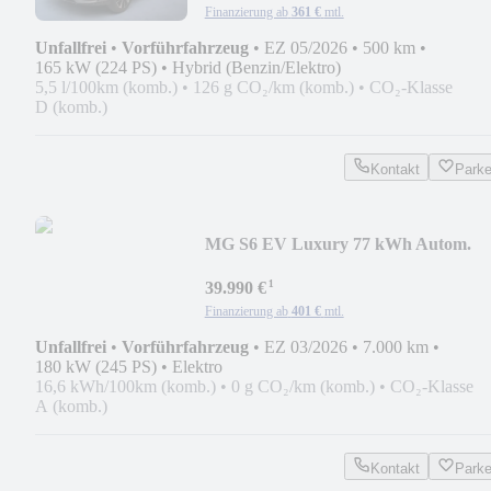
Finanzierung ab
361 €
mtl.
Unfallfrei
•
Vorführfahrzeug
•
EZ 05/2026
•
500 km
•
165 kW (224 PS)
•
Hybrid (Benzin/Elektro)
5,5 l/100km (komb.)
•
126 g CO₂/km (komb.)
•
CO₂-Klasse
D (komb.)
Kontakt
Park
MG S6 EV Luxury 77 kWh Autom.
*NAVI*KLIMA*APPLE CAR
¹
39.990 €
Finanzierung ab
401 €
mtl.
Unfallfrei
•
Vorführfahrzeug
•
EZ 03/2026
•
7.000 km
•
180 kW (245 PS)
•
Elektro
16,6 kWh/100km (komb.)
•
0 g CO₂/km (komb.)
•
CO₂-Klasse
A (komb.)
Kontakt
Park