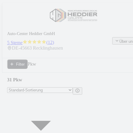
Auto-Center Heddier GmbH
Über un
(
12
)
5 Sterne
DE-
45663
Recklinghausen
Pkw
Filter
31 Pkw