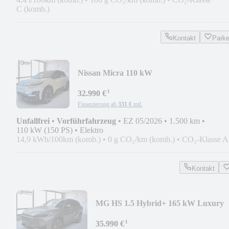
C (komb.)
Kontakt
Park
Nissan Micra 110 kW
Evolve*NAVI*PDC*KAMERA*SOUND*
¹
32.990 €
Finanzierung ab
331 €
mtl.
Unfallfrei
•
Vorführfahrzeug
•
EZ 05/2026
•
1.500 km
•
110 kW (150 PS)
•
Elektro
14,9 kWh/100km (komb.)
•
0 g CO₂/km (komb.)
•
CO₂-Klasse A
Kontakt
MG HS 1.5 Hybrid+ 165 kW Luxury
*NAVI*KAMERA*SITZHZ
¹
35.990 €