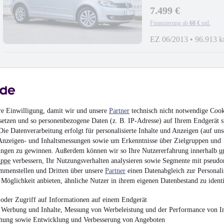
7.499 €
Finanzierung ab
68 €
mtl.
EZ 06/2013
•
96.913 
Seat Arona FR-
re Einwilligung, damit wir und unsere
Partner
technisch nicht notwendige Cook
Line|NAV|Temp|SHZ
setzen und so personenbezogene Daten (z. B. IP-Adresse) auf Ihrem Endgerät s
14.999 €
ie Datenverarbeitung erfolgt für personalisierte Inhalte und Anzeigen (auf uns
Finanzierung ab
136 €
mtl.
Anzeigen- und Inhaltsmessungen sowie um Erkenntnisse über Zielgruppen und
ngen zu gewinnen. Außerdem können wir so Ihre Nutzererfahrung innerhalb
u
EZ 05/2019
•
55.200 
uppe
verbessern, Ihr Nutzungsverhalten analysieren sowie Segmente mit pseudo
mmenstellen und Dritten über unsere
Partner
einen Datenabgleich zur Personali
Möglichkeit anbieten, ähnliche Nutzer in ihrem eigenen Datenbestand zu identi
oder Zugriff auf Informationen auf einem Endgerät
e Werbung und Inhalte, Messung von Werbeleistung und der Performance von In
Volkswagen Polo Tren
chung sowie Entwicklung und Verbesserung von Angeboten