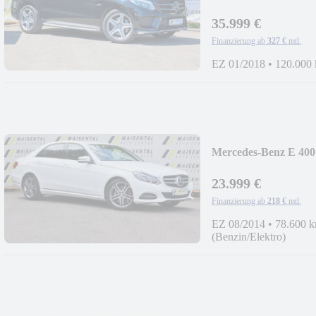
4MATIC|LEDER|HU
35.999 €
Finanzierung ab
327 €
mtl.
EZ 01/2018
•
120.000
Mercedes-Benz E 400
Hybrid|ACC|Assist
23.999 €
Finanzierung ab
218 €
mtl.
EZ 08/2014
•
78.600 
(Benzin/Elektro)