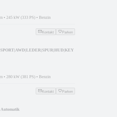
km
•
245 kW (333 PS)
•
Benzin
Kontakt
Parken
|R-SPORT|AWD|LEDER|SPUR|HUD|KEY
km
•
280 kW (381 PS)
•
Benzin
Kontakt
Parken
 Automatik