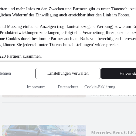
DSG|VIRUTAL|NA
14.900 €
iten und mehr Infos zu den Zwecken und Partnern gibt es unter 'Datenschutzein
glichen Widerruf der Einwilligung auch erreichbar über den Link im Footer.
Finanzierung ab
135 €
mtl.
EZ 08/2020
•
83.000 
und Messung einfacher Anzeigen (sog. kontextbezogene Werbung) sowie um Er
Produktentwicklungen zu erlangen, erfolgt eine Verarbeitung Ihrer personenbe
ne Cookies durch bestimmte Partner auch auf Basis von berechtigten Interesse
 können Sie jederzeit unter 'Datenschutzeinstellungen' widersprechen.
 220 Partnern zusammen.
Ford Mustang GT 
LUFT
lehnen
Einstellungen verwalten
Einvers
28.999 €
Finanzierung ab
263 €
mtl.
Impressum
Datenschutz
Cookie-Erklärung
EZ 08/2017
•
119.990
Mercedes-Benz GLE