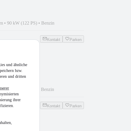
km
•
90 kW (122 PS)
•
Benzin
Kontakt
Parken
ies und ähnliche
|MFL|Kamera|PDC|CarPl.
peichern bzw.
eren und dritten
nserer
km
•
85 kW (116 PS)
•
Benzin
nymisierten
sierung ihrer
fizieren.
Kontakt
Parken
halten,
dline 1.0