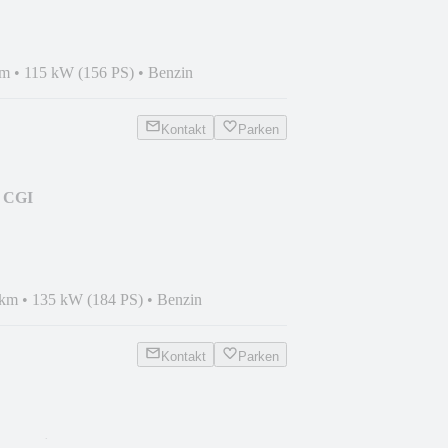
km
•
115 kW (156 PS)
•
Benzin
Kontakt
Parken
0 CGI
RDE|TEMP|SHZ|MFL|E6|AHK
 km
•
135 kW (184 PS)
•
Benzin
Kontakt
Parken
ma|Isofix|AHK|Temp