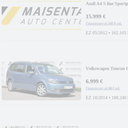
Audi A4 S line Sportp
15.999 €
Finanzierung ab
145 €
mtl.
EZ 05/2012
•
162.105
Volkswagen Touran 
Sitzer|PDC|MFL|SHZ
6.999 €
Finanzierung ab
64 €
mtl.
EZ 10/2014
•
188.240