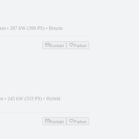
D|STH|AHK|H&K|360°|21"
 km
•
287 kW (390 PS)
•
Benzin
Kontakt
Parken
+|NAV|Memory|MFL|Kamera
km
•
245 kW (333 PS)
•
Hybrid
Kontakt
Parken