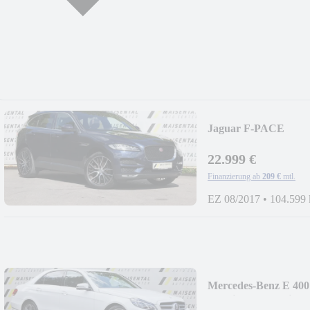
Jaguar F-PACE
Pure|MFL|Kamera|
22.999 €
Finanzierung ab
209 €
mtl.
EZ 08/2017
•
104.599
Mercedes-Benz E 400
Hybrid|ACC|Assist