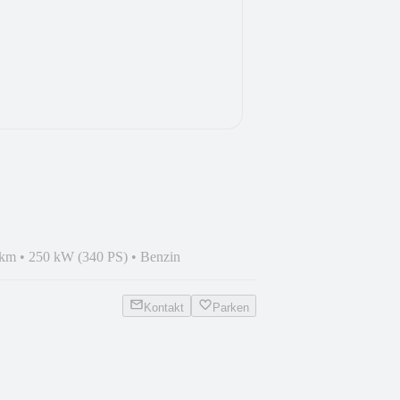
Pano|NAV|Temp|PDC|SHZ|LED
 km
•
250 kW (340 PS)
•
Benzin
Kontakt
Parken
+|NAV|Memory|MFL|Kamera