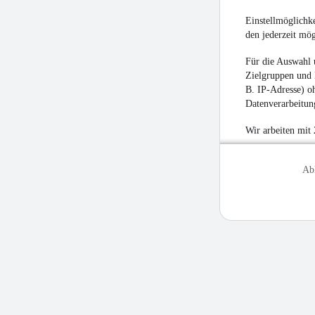
Einstellmöglichke
den jederzeit mö
Für die Auswahl 
Zielgruppen und 
B. IP-Adresse) oh
Datenverarbeitung
Wir arbeiten mit
Ab