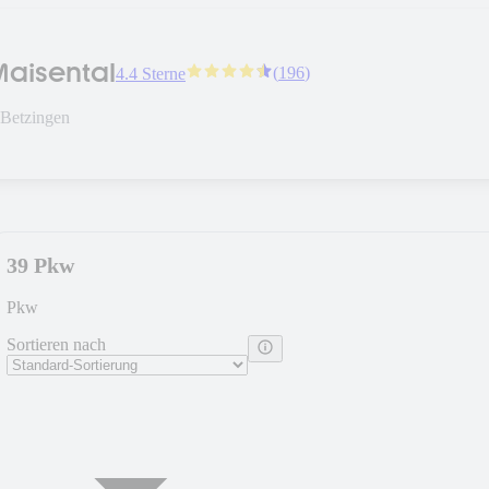
Maisental
(
196
)
4.4 Sterne
-Betzingen
39 Pkw
Pkw
Sortieren nach