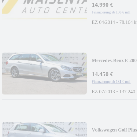
14.990 €
Finanzierung ab
136 €
mtl.
EZ 04/2014
•
78.164 
Mercedes-Benz E 20
BlueEf.|AVANTGA
14.450 €
Finanzierung ab
131 €
mtl.
EZ 07/2013
•
137.240
Volkswagen Golf Plus
Comfortline|SHZ|Kli