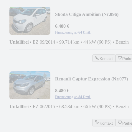
Skoda Citigo Ambition (Nr.096)
6.480 €
Finanzierung ab
64 €
mtl.
Unfallfrei
•
EZ 09/2014
•
99.714 km
•
44 kW (60 PS)
•
Benzin
Kontakt
Park
Renault Captur Expression (Nr.077)
8.480 €
Finanzierung ab
84 €
mtl.
Unfallfrei
•
EZ 06/2015
•
68.584 km
•
66 kW (90 PS)
•
Benzin
Kontakt
Park