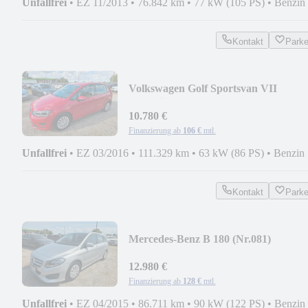
Unfallfrei
•
EZ 11/2013
•
76.842 km
•
77 kW (105 PS)
•
Benzin
Kontakt
Park
Volkswagen Golf Sportsvan VII
Trendline BMT (Nr.063)
10.780 €
Finanzierung ab
106 €
mtl.
Unfallfrei
•
EZ 03/2016
•
111.329 km
•
63 kW (86 PS)
•
Benzin
Kontakt
Park
Mercedes-Benz B 180 (Nr.081)
12.980 €
Finanzierung ab
128 €
mtl.
Unfallfrei
•
EZ 04/2015
•
86.711 km
•
90 kW (122 PS)
•
Benzin