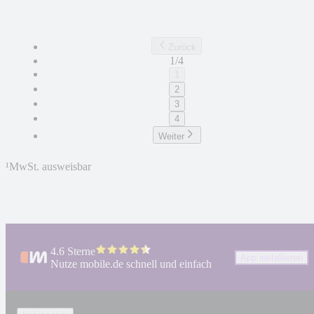
Zurück
1/4
1
2
3
4
Weiter
¹
MwSt. ausweisbar
4.6 Sterne
App installieren
Nutze mobile.de schnell und einfach