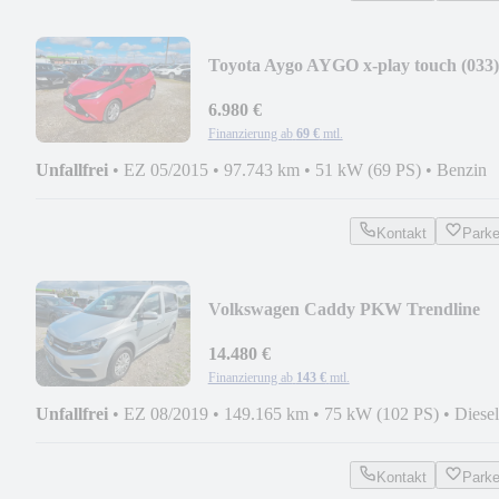
Toyota Aygo AYGO x-play touch (033)
6.980 €
Finanzierung ab
69 €
mtl.
Unfallfrei
•
EZ 05/2015
•
97.743 km
•
51 kW (69 PS)
•
Benzin
Kontakt
Park
Volkswagen Caddy PKW Trendline
BMT (Nr.022)
14.480 €
Finanzierung ab
143 €
mtl.
Unfallfrei
•
EZ 08/2019
•
149.165 km
•
75 kW (102 PS)
•
Diesel
Kontakt
Park