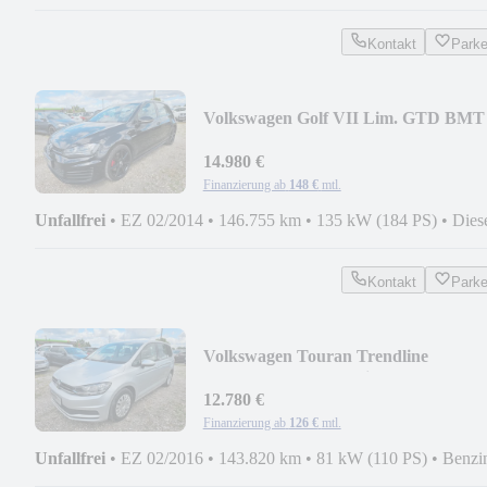
Kontakt
Park
Volkswagen Golf VII Lim. GTD BMT
(Nr.043)
14.980 €
Finanzierung ab
148 €
mtl.
Unfallfrei
•
EZ 02/2014
•
146.755 km
•
135 kW (184 PS)
•
Dies
Kontakt
Park
Volkswagen Touran Trendline
BMT/Start-Stopp 7xSitze(Nr.082)
12.780 €
Finanzierung ab
126 €
mtl.
Unfallfrei
•
EZ 02/2016
•
143.820 km
•
81 kW (110 PS)
•
Benzi