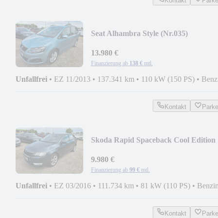
Kontakt
Park
Seat Alhambra Style (Nr.035)
13.980 €
Finanzierung ab
138 €
mtl.
Unfallfrei
•
EZ 11/2013
•
137.341 km
•
110 kW (150 PS)
•
Benz
Kontakt
Park
Skoda Rapid Spaceback Cool Edition
(Nr.004)
9.980 €
Finanzierung ab
99 €
mtl.
Unfallfrei
•
EZ 03/2016
•
111.734 km
•
81 kW (110 PS)
•
Benzi
Kontakt
Park