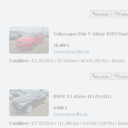
Kontakt
Park
Volkswagen Polo V Allstar BMT/Start
Stopp (038)
10.480 €
Finanzierung ab
103 €
mtl.
Unfallfrei
•
EZ 06/2016
•
93.544 km
•
66 kW (90 PS)
•
Benzin
Kontakt
Park
BMW X1 sDrive 18 i (Nr.021)
9.980 €
Finanzierung ab
99 €
mtl.
Unfallfrei
•
EZ 02/2014
•
111.280 km
•
110 kW (150 PS)
•
Benz