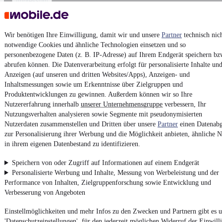
Impressum
AGB
Vertrag widerrufen
Wir benötigen Ihre Einwilligung, damit wir und unsere
Partner
technisch nic
Datenschutz
notwendige Cookies und ähnliche Technologien einsetzen und so
personenbezogene Daten (z. B. IP-Adresse) auf Ihrem Endgerät speichern bz
Datenschutzeinstellungen
abrufen können. Die Datenverarbeitung erfolgt für personalisierte Inhalte un
Erklärung zur Barrierefreiheit
Anzeigen (auf unseren und dritten Websites/Apps), Anzeigen- und
Inhaltsmessungen sowie um Erkenntnisse über Zielgruppen und
Report Security Vulnerability (English)
Produktentwicklungen zu gewinnen. Außerdem können wir so Ihre
Nutzererfahrung innerhalb
unserer Unternehmensgruppe
verbessern, Ihr
Powered by
Nutzungsverhalten analysieren sowie Segmente mit pseudonymisierten
Nutzerdaten zusammenstellen und Dritten über unsere
Partner
einen Datenabg
zur Personalisierung ihrer Werbung und die Möglichkeit anbieten, ähnliche N
in ihrem eigenen Datenbestand zu identifizieren.
Ob
Neuwagen
,
Gebrauchtwagen
oder
Leasing-Angebote
: Alle
Fahrzeuge gibt es bei mobile.de
Speichern von oder Zugriff auf Informationen auf einem Endgerät
Personalisierte Werbung und Inhalte, Messung von Werbeleistung und der
Performance von Inhalten, Zielgruppenforschung sowie Entwicklung und
Verbesserung von Angeboten
Einstellmöglichkeiten und mehr Infos zu den Zwecken und Partnern gibt es u
'Datenschutzeinstellungen', für den jederzeit möglichen Widerruf der Einwill