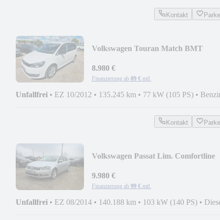
Kontakt
Park
Volkswagen Touran Match BMT
(Nr.068)
8.980 €
Finanzierung ab
89 €
mtl.
Unfallfrei
•
EZ 10/2012
•
135.245 km
•
77 kW (105 PS)
•
Benzi
Kontakt
Park
Volkswagen Passat Lim. Comfortline
BlueMotion (018)
9.980 €
Finanzierung ab
99 €
mtl.
Unfallfrei
•
EZ 08/2014
•
140.188 km
•
103 kW (140 PS)
•
Dies