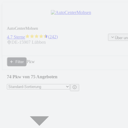
AutoCenterMohsen
(
242
)
4.7 Sterne
Über un
DE-
15907
Lübben
Pkw
Filter
74 Pkw von 75 Angeboten