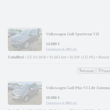
Volkswagen Golf Sportsvan VII
Comfortline BMT (Nr.083)
14.980 €
Finanzierung ab
148 €
mtl.
Unfallfrei
•
EZ 01/2018
•
91.663 km
•
92 kW (125 PS)
•
Benzin
Kontakt
Park
Volkswagen Golf Plus VI Life Automa
*76.842km* (Nr.098)
10.980 €
Finanzierung ab
108 €
mtl.