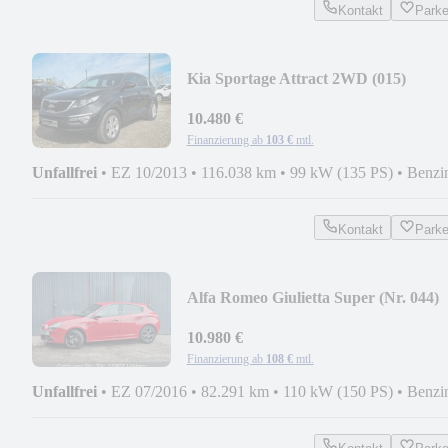
Kontakt
Park
Kia Sportage Attract 2WD (015)
10.480 €
Finanzierung ab
103 €
mtl.
Unfallfrei
•
EZ 10/2013
•
116.038 km
•
99 kW (135 PS)
•
Benzi
Kontakt
Park
Alfa Romeo Giulietta Super (Nr. 044)
10.980 €
Finanzierung ab
108 €
mtl.
Unfallfrei
•
EZ 07/2016
•
82.291 km
•
110 kW (150 PS)
•
Benzi