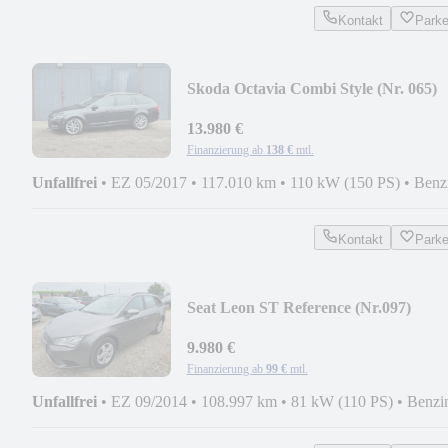
Kontakt
Park
Skoda Octavia Combi Style (Nr. 065)
13.980 €
Finanzierung ab
138 €
mtl.
Unfallfrei
•
EZ 05/2017
•
117.010 km
•
110 kW (150 PS)
•
Benz
Kontakt
Park
Seat Leon ST Reference (Nr.097)
9.980 €
Finanzierung ab
99 €
mtl.
Unfallfrei
•
EZ 09/2014
•
108.997 km
•
81 kW (110 PS)
•
Benzi