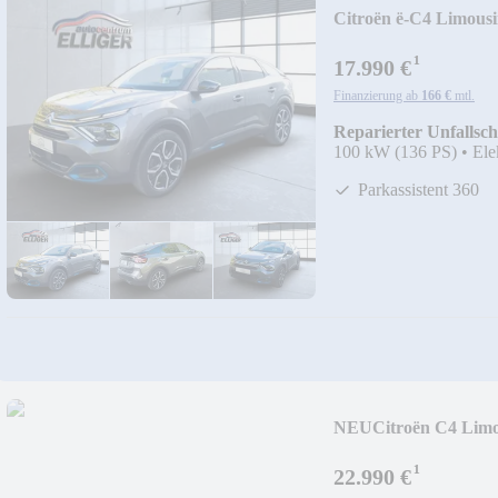
Citroën ë-C4 Limousi
¹
17.990 €
Finanzierung ab
166 €
mtl.
Reparierter Unfallsc
100 kW (136 PS)
•
Ele
Parkassistent 360
NEU
Citroën C4 Limo
¹
22.990 €