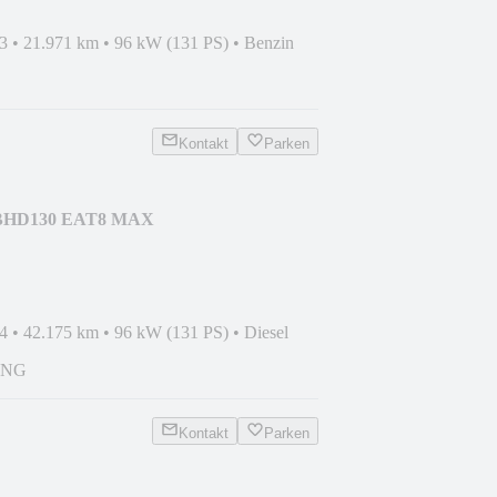
3
•
21.971 km
•
96 kW (131 PS)
•
Benzin
Kontakt
Parken
s BHD130 EAT8 MAX
4
•
42.175 km
•
96 kW (131 PS)
•
Diesel
UNG
Kontakt
Parken