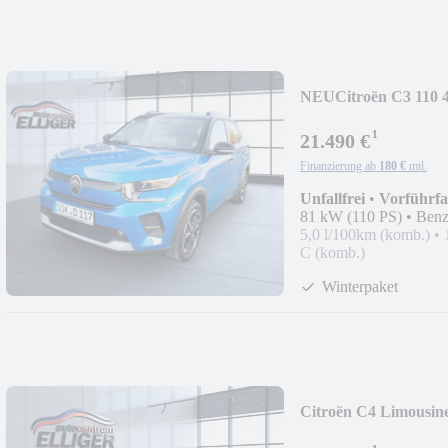
NEU
Citroën C3 11
¹
21.490 €
Finanzierung ab
180 €
mtl.
Unfallfrei
•
Vorführf
81 kW (110 PS)
•
Benz
5,0 l/100km (komb.)
•
C (komb.)
Winterpaket
Citroën C4 Limousine