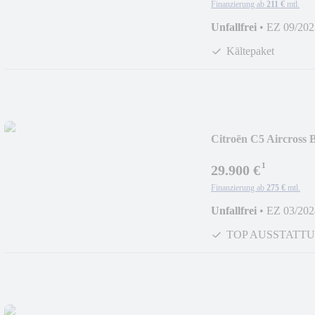
Finanzierung ab
211 €
mtl.
Unfallfrei
•
EZ 09/202
Kältepaket
Citroën C5 Aircros
¹
29.900 €
Finanzierung ab
275 €
mtl.
Unfallfrei
•
EZ 03/202
TOP AUSSTATT