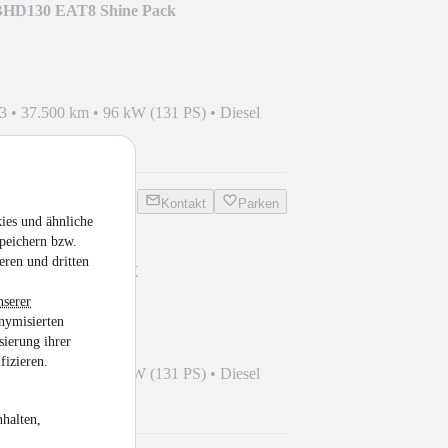
 BHD130 EAT8 Shine Pack
3
•
37.500 km
•
96 kW (131 PS)
•
Diesel
NG!
Kontakt
Parken
ies und ähnliche
peichern bzw.
eren und dritten
s BHD130 EAT8 MAX
nserer
nymisierten
sierung ihrer
fizieren.
4
•
38.675 km
•
96 kW (131 PS)
•
Diesel
halten,