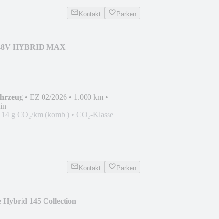
Kontakt
Parken
0 48V HYBRID MAX
ahrzeug
•
EZ 02/2026
•
1.000 km
•
in
114 g CO₂/km (komb.)
•
CO₂-Klasse
Kontakt
Parken
 Hybrid 145 Collection