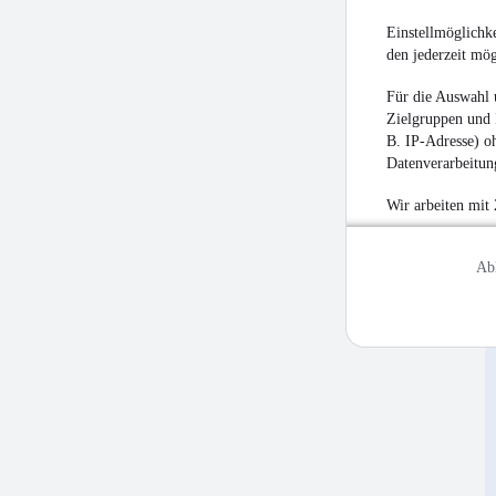
Einstellmöglichke
den jederzeit mö
Für die Auswahl 
Zielgruppen und 
B. IP-Adresse) oh
Datenverarbeitung
Wir arbeiten mit
Ab