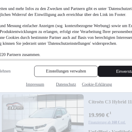
iten und mehr Infos zu den Zwecken und Partnern gibt es unter 'Datenschutzein
glichen Widerruf der Einwilligung auch erreichbar über den Link im Footer.
Citroën C3 Aircross
und Messung einfacher Anzeigen (sog. kontextbezogene Werbung) sowie um Er
Produktentwicklungen zu erlangen, erfolgt eine Verarbeitung Ihrer personenbe
¹
21.490 €
ne Cookies durch bestimmte Partner auch auf Basis von berechtigten Interesse
 können Sie jederzeit unter 'Datenschutzeinstellungen' widersprechen.
Finanzierung ab
210 €
mtl.
 220 Partnern zusammen.
Unfallfrei
•
EZ 06/202
Ganzjahresbereifun
lehnen
Einstellungen verwalten
Einvers
Impressum
Datenschutz
Cookie-Erklärung
Citroën C3 Hybrid 1
¹
19.990 €
Finanzierung ab
168 €
mtl.
Unfallfrei
•
Vorführf