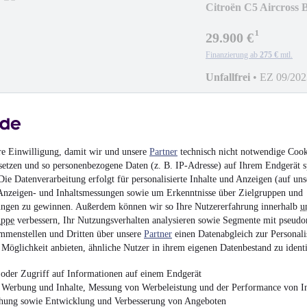
Citroën C5 Aircross
¹
29.900 €
Finanzierung ab
275 €
mtl.
Unfallfrei
•
EZ 09/202
TOP AUSSTATTU
re Einwilligung, damit wir und unsere
Partner
technisch nicht notwendige Cook
setzen und so personenbezogene Daten (z. B. IP-Adresse) auf Ihrem Endgerät s
ie Datenverarbeitung erfolgt für personalisierte Inhalte und Anzeigen (auf uns
Citroën C5 Aircros
Anzeigen- und Inhaltsmessungen sowie um Erkenntnisse über Zielgruppen und
ngen zu gewinnen. Außerdem können wir so Ihre Nutzererfahrung innerhalb
u
¹
29.900 €
uppe
verbessern, Ihr Nutzungsverhalten analysieren sowie Segmente mit pseudo
mmenstellen und Dritten über unsere
Partner
einen Datenabgleich zur Personali
Finanzierung ab
275 €
mtl.
Möglichkeit anbieten, ähnliche Nutzer in ihrem eigenen Datenbestand zu identi
Unfallfrei
•
EZ 01/202
oder Zugriff auf Informationen auf einem Endgerät
Grip-Paket
e Werbung und Inhalte, Messung von Werbeleistung und der Performance von In
chung sowie Entwicklung und Verbesserung von Angeboten