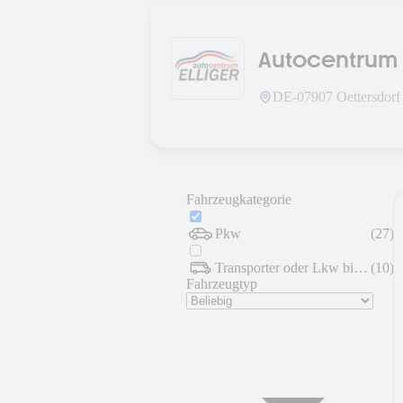
Autocentrum El
DE-
07907
Oettersdorf
Fahrzeugkategorie
Pkw
(
27
)
Transporter oder Lkw bis 7,5 t
(
10
)
Fahrzeugtyp