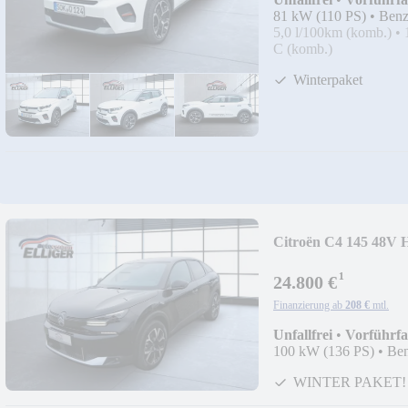
81 kW (110 PS)
•
Benz
5,0 l/100km (komb.)
•
C (komb.)
Winterpaket
Citroën C4 145 4
¹
24.800 €
Finanzierung ab
208 €
mtl.
Unfallfrei
•
Vorführf
100 kW (136 PS)
•
Ben
WINTER PAKET!