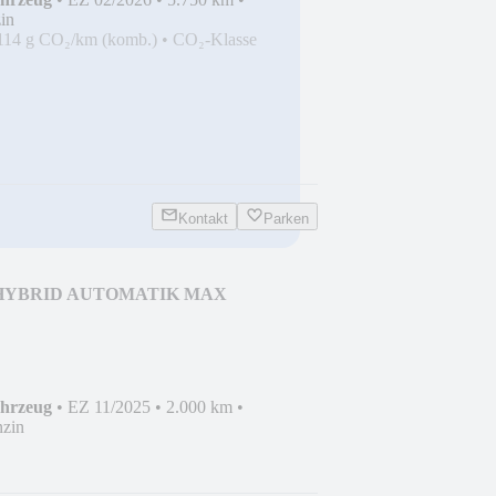
in
114 g CO₂/km (komb.)
•
CO₂-Klasse
Kontakt
Parken
8V HYBRID AUTOMATIK MAX
ahrzeug
•
EZ 11/2025
•
2.000 km
•
zin