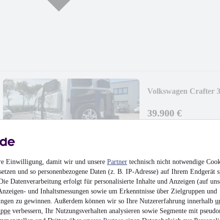
Volkswagen Crafter
39.900 €
Finanzierung ab
225 €
mtl.
Unfallfrei
•
EZ 01/201
re Einwilligung, damit wir und unsere
Partner
technisch nicht notwendige Cook
setzen und so personenbezogene Daten (z. B. IP-Adresse) auf Ihrem Endgerät s
ie Datenverarbeitung erfolgt für personalisierte Inhalte und Anzeigen (auf uns
MwSt. ausweisbar
Anzeigen- und Inhaltsmessungen sowie um Erkenntnisse über Zielgruppen und
ngen zu gewinnen. Außerdem können wir so Ihre Nutzererfahrung innerhalb
u
uppe
verbessern, Ihr Nutzungsverhalten analysieren sowie Segmente mit pseudo