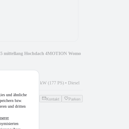
 35 mittellang Hochdach 4MOTION Womo
8
•
182.000 km
•
130 kW (177 PS)
•
Diesel
ies und ähnliche
Kontakt
Parken
peichern bzw.
eren und dritten
nserer
nymisierten