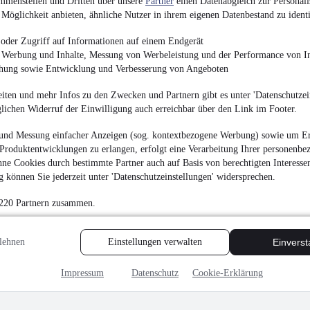
mmenstellen und Dritten über unsere
Partner
einen Datenabgleich zur Personali
Möglichkeit anbieten, ähnliche Nutzer in ihrem eigenen Datenbestand zu identi
oder Zugriff auf Informationen auf einem Endgerät
e Werbung und Inhalte, Messung von Werbeleistung und der Performance von In
chung sowie Entwicklung und Verbesserung von Angeboten
iten und mehr Infos zu den Zwecken und Partnern gibt es unter 'Datenschutzein
glichen Widerruf der Einwilligung auch erreichbar über den Link im Footer.
und Messung einfacher Anzeigen (sog. kontextbezogene Werbung) sowie um Er
Produktentwicklungen zu erlangen, erfolgt eine Verarbeitung Ihrer personenbe
ne Cookies durch bestimmte Partner auch auf Basis von berechtigten Interesse
 können Sie jederzeit unter 'Datenschutzeinstellungen' widersprechen.
 220 Partnern zusammen.
lehnen
Einstellungen verwalten
Einvers
Impressum
Datenschutz
Cookie-Erklärung