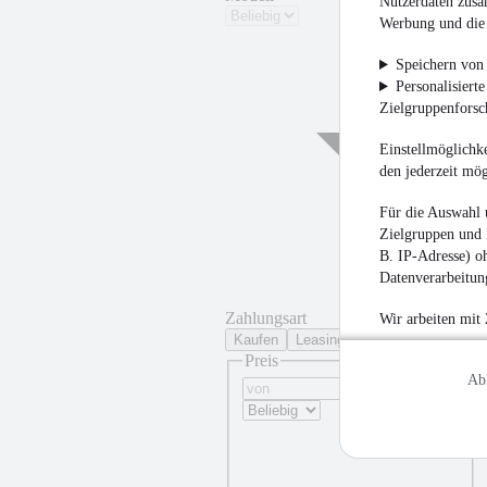
Nutzerdaten zusa
Werbung und die 
Speichern von 
Personalisiert
Zielgruppenfors
Einstellmöglichke
den jederzeit mö
Für die Auswahl 
Zielgruppen und 
B. IP-Adresse) oh
Datenverarbeitung
Zahlungsart
Wir arbeiten mit
Kaufen
Leasing
Preis
Ab