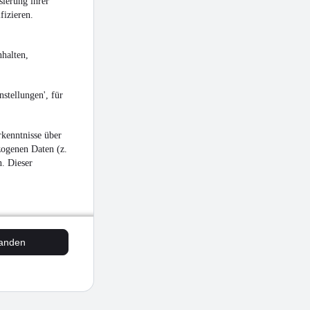
sierung ihrer
fizieren.
halten,
stellungen', für
kenntnisse über
zogenen Daten (z.
n. Dieser
tanden