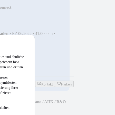
onnect
haden
•
EZ 06/2022
•
41.000 km
•
n
ies und ähnliche
peichern bzw.
eren und dritten
nserer
nymisierten
Kontakt
Parken
sierung ihrer
fizieren.
 / PHEV / 225PS / Pano / AHK / B&O
halten,