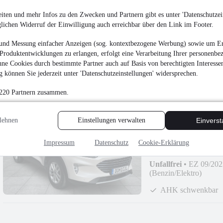
Finanzierung ab
226 €
mtl.
iten und mehr Infos zu den Zwecken und Partnern gibt es unter 'Datenschutzein
glichen Widerruf der Einwilligung auch erreichbar über den Link im Footer.
Unfallfrei
•
EZ 09/202
(Benzin/Elektro)
und Messung einfacher Anzeigen (sog. kontextbezogene Werbung) sowie um Er
AHK schwenkbar
Produktentwicklungen zu erlangen, erfolgt eine Verarbeitung Ihrer personenbe
ne Cookies durch bestimmte Partner auch auf Basis von berechtigten Interesse
 können Sie jederzeit unter 'Datenschutzeinstellungen' widersprechen.
 220 Partnern zusammen.
Ford Kuga Titanium
lehnen
Einstellungen verwalten
Einvers
¹
23.590 €
Impressum
Datenschutz
Cookie-Erklärung
Finanzierung ab
194 €
mtl.
Unfallfrei
•
EZ 09/202
(Benzin/Elektro)
AHK schwenkbar