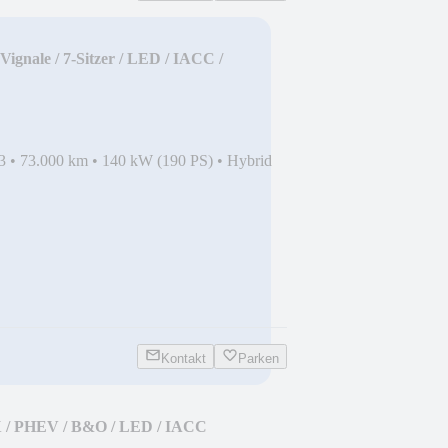
gnale / 7-Sitzer / LED / IACC /
3
•
73.000 km
•
140 kW (190 PS)
•
Hybrid
Kontakt
Parken
X / PHEV / B&O / LED / IACC