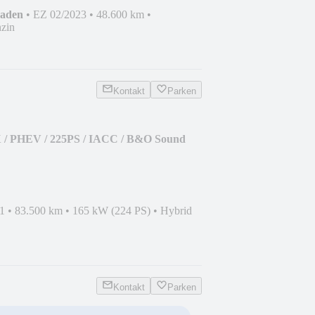
haden
•
EZ 02/2023
•
48.600 km
•
zin
Kontakt
Parken
 / PHEV / 225PS / IACC / B&O Sound
1
•
83.500 km
•
165 kW (224 PS)
•
Hybrid
Kontakt
Parken