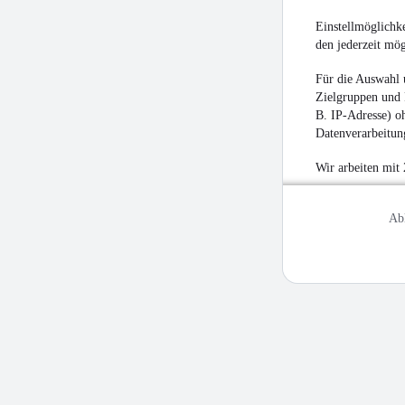
Einstellmöglichke
den jederzeit mö
Für die Auswahl 
Zielgruppen und 
B. IP-Adresse) oh
Datenverarbeitung
Wir arbeiten mit
Ab