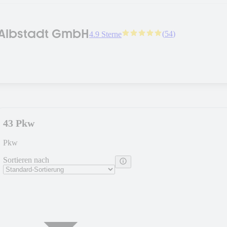
 Albstadt GmbH
(
54
)
4.9 Sterne
43 Pkw
Pkw
Sortieren nach