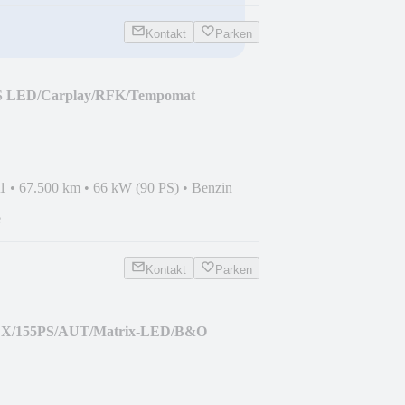
Kontakt
Parken
PS LED/Carplay/RFK/Tempomat
1
•
67.500 km
•
66 kW (90 PS)
•
Benzin
e
Kontakt
Parken
m X/155PS/AUT/Matrix-LED/B&O