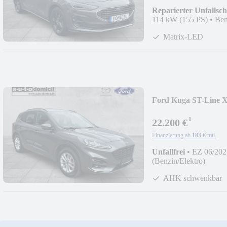
Reparierter Unfallsc
114 kW (155 PS)
•
Ben
Matrix-LED
Ford Kuga ST-Line X
¹
22.200 €
Finanzierung ab
183 €
mtl.
Unfallfrei
•
EZ 06/202
(Benzin/Elektro)
AHK schwenkbar