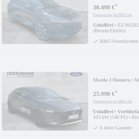
¹
30.490 €
Finanzierung ab
251 €
mtl.
Unfallfrei
•
EZ 09/202
(Benzin/Elektro)
B&O Soundsystem
Mazda 3 Homura / Al
¹
25.990 €
Finanzierung ab
214 €
mtl.
Unfallfrei
•
Vorführf
103 kW (140 PS)
•
Ben
6 Jahre Garantie