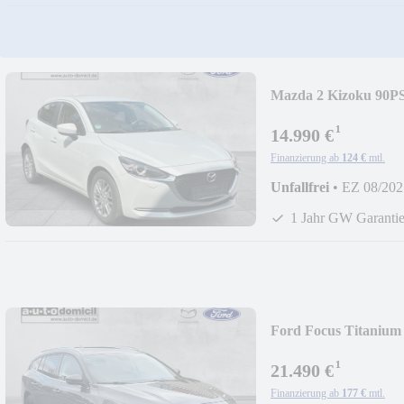
Mazda 2 Kizoku 90
¹
14.990 €
Finanzierung ab
124 €
mtl.
Unfallfrei
•
EZ 08/202
1 Jahr GW Garanti
Ford Focus Titaniu
¹
21.490 €
Finanzierung ab
177 €
mtl.