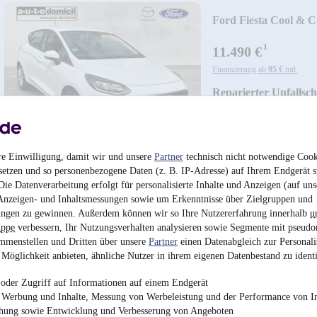
Ford Fiesta Cool & C
¹
11.490 €
Finanzierung ab
95 €
mtl.
Reparierter Unfallsc
55 kW (75 PS)
•
Benzi
Winterpaket
re Einwilligung, damit wir und unsere
Partner
technisch nicht notwendige Cook
setzen und so personenbezogene Daten (z. B. IP-Adresse) auf Ihrem Endgerät s
ie Datenverarbeitung erfolgt für personalisierte Inhalte und Anzeigen (auf uns
Anzeigen- und Inhaltsmessungen sowie um Erkenntnisse über Zielgruppen und
ngen zu gewinnen. Außerdem können wir so Ihre Nutzererfahrung innerhalb
u
uppe
verbessern, Ihr Nutzungsverhalten analysieren sowie Segmente mit pseudo
mmenstellen und Dritten über unsere
Partner
einen Datenabgleich zur Personali
Möglichkeit anbieten, ähnliche Nutzer in ihrem eigenen Datenbestand zu identi
Ford Kuga ST-Line X
oder Zugriff auf Informationen auf einem Endgerät
e Werbung und Inhalte, Messung von Werbeleistung und der Performance von In
¹
27.490 €
chung sowie Entwicklung und Verbesserung von Angeboten