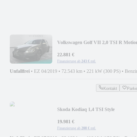
Volkswagen Golf VII 2,0 TSI R Motio
DSG+Navi+Kamera+ACC
22.881 €
Finanzierung ab
243 €
mtl.
Unfallfrei
•
EZ 04/2019
•
72.543 km
•
221 kW (300 PS)
•
Benzi
Kontakt
Park
Skoda Kodiaq 1,4 TSI Style
DSG+Navi+Kamera+AHK
19.981 €
Finanzierung ab
208 €
mtl.