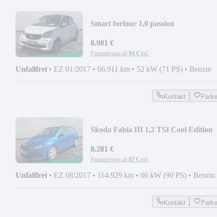
Smart forfour 1,0 passion
Faltdach+Klima+SHZ
8.981 €
Finanzierung ab
94 €
mtl.
Unfallfrei
•
EZ 01/2017
•
66.911 km
•
52 kW (71 PS)
•
Benzin
Kontakt
Park
Skoda Fabia III 1,2 TSI Cool Edition
Klima+BT
8.281 €
Finanzierung ab
87 €
mtl.
Unfallfrei
•
EZ 08/2017
•
114.929 km
•
66 kW (90 PS)
•
Benzin
Kontakt
Park