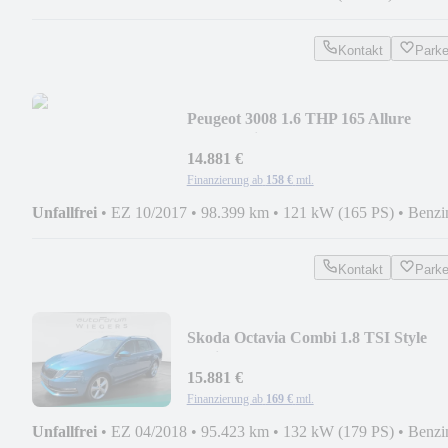
Kontakt
Park
Peugeot 3008 1.6 THP 165 Allure
Aut.+Navi+Pano+Kamera
14.881 €
Finanzierung ab
158 €
mtl.
Unfallfrei
•
EZ 10/2017
•
98.399 km
•
121 kW (165 PS)
•
Benzi
Kontakt
Park
Skoda Octavia Combi 1.8 TSI Style
Navi+PDC+SHZ+AHK
15.881 €
Finanzierung ab
169 €
mtl.
Unfallfrei
•
EZ 04/2018
•
95.423 km
•
132 kW (179 PS)
•
Benzi