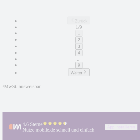
Zurück
1/9
1
2
3
4
...
9
Weiter
¹
MwSt. ausweisbar
4.6 Sterne
App installieren
Nutze mobile.de schnell und einfach