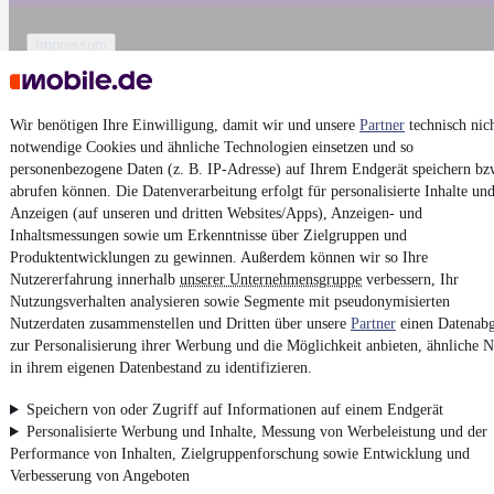
Impressum
AGB
Vertrag widerrufen
Wir benötigen Ihre Einwilligung, damit wir und unsere
Partner
technisch nic
Datenschutz
notwendige Cookies und ähnliche Technologien einsetzen und so
personenbezogene Daten (z. B. IP-Adresse) auf Ihrem Endgerät speichern bz
Datenschutzeinstellungen
abrufen können. Die Datenverarbeitung erfolgt für personalisierte Inhalte un
Erklärung zur Barrierefreiheit
Anzeigen (auf unseren und dritten Websites/Apps), Anzeigen- und
Inhaltsmessungen sowie um Erkenntnisse über Zielgruppen und
Report Security Vulnerability (English)
Produktentwicklungen zu gewinnen. Außerdem können wir so Ihre
Nutzererfahrung innerhalb
unserer Unternehmensgruppe
verbessern, Ihr
Powered by
Nutzungsverhalten analysieren sowie Segmente mit pseudonymisierten
Nutzerdaten zusammenstellen und Dritten über unsere
Partner
einen Datenabg
zur Personalisierung ihrer Werbung und die Möglichkeit anbieten, ähnliche N
Noch mehr
neue Autos
unterschiedlicher Marken, auch als
in ihrem eigenen Datenbestand zu identifizieren.
Leasing-Angebote
, gibt es bei mobile.de
Speichern von oder Zugriff auf Informationen auf einem Endgerät
Personalisierte Werbung und Inhalte, Messung von Werbeleistung und der
Performance von Inhalten, Zielgruppenforschung sowie Entwicklung und
Verbesserung von Angeboten