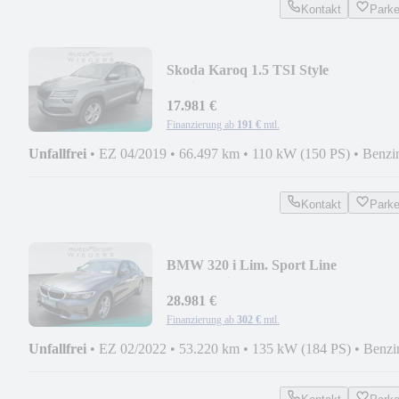
Kontakt
Park
Skoda Karoq 1.5 TSI Style
Navi+LED+SHZ+PDC
17.981 €
Finanzierung ab
191 €
mtl.
Unfallfrei
•
EZ 04/2019
•
66.497 km
•
110 kW (150 PS)
•
Benzi
Kontakt
Park
BMW 320 i Lim. Sport Line
Aut.+Navi+Kamera+SD+SHZ
28.981 €
Finanzierung ab
302 €
mtl.
Unfallfrei
•
EZ 02/2022
•
53.220 km
•
135 kW (184 PS)
•
Benzi