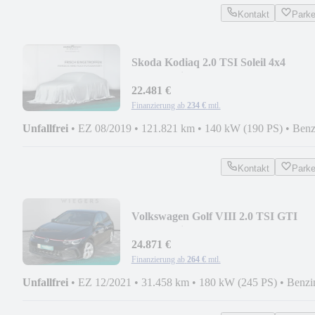
Kontakt
Park
Skoda Kodiaq 2.0 TSI Soleil 4x4
DSG+Navi+Leder+Standhz
22.481 €
Finanzierung ab
234 €
mtl.
Unfallfrei
•
EZ 08/2019
•
121.821 km
•
140 kW (190 PS)
•
Benz
Kontakt
Park
Volkswagen Golf VIII 2.0 TSI GTI
DSG+Navi+SHZ+ACC
24.871 €
Finanzierung ab
264 €
mtl.
Unfallfrei
•
EZ 12/2021
•
31.458 km
•
180 kW (245 PS)
•
Benzi