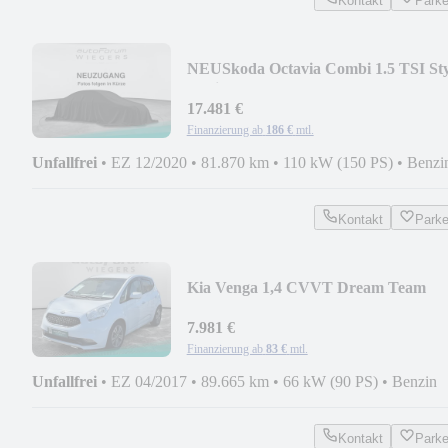
Kontakt
Park
NEU
Skoda Octavia Combi 1.5 TSI Sty
Navi+SHZ+PDC
17.481 €
Finanzierung ab
186 €
mtl.
Unfallfrei
•
EZ 12/2020
•
81.870 km
•
110 kW (150 PS)
•
Benzi
Kontakt
Park
Kia Venga 1,4 CVVT Dream Team
Kamera+SHZ+AHK
7.981 €
Finanzierung ab
83 €
mtl.
Unfallfrei
•
EZ 04/2017
•
89.665 km
•
66 kW (90 PS)
•
Benzin
Kontakt
Park