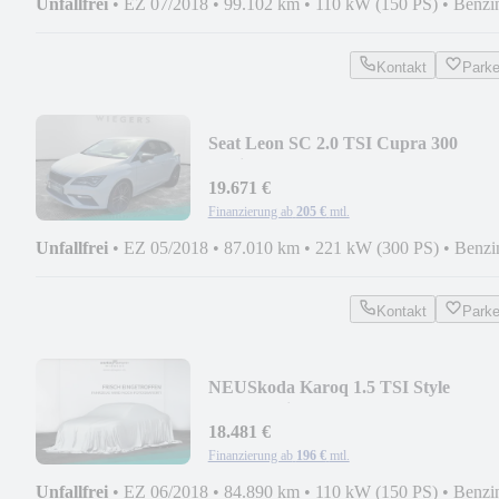
Unfallfrei
•
EZ 07/2018
•
99.102 km
•
110 kW (150 PS)
•
Benzi
Kontakt
Park
Seat Leon SC 2.0 TSI Cupra 300
Navi+SHZ+PDC
19.671 €
Finanzierung ab
205 €
mtl.
Unfallfrei
•
EZ 05/2018
•
87.010 km
•
221 kW (300 PS)
•
Benzi
Kontakt
Park
NEU
Skoda Karoq 1.5 TSI Style
DSG+Navi+Kamera+Pano
18.481 €
Finanzierung ab
196 €
mtl.
Unfallfrei
•
EZ 06/2018
•
84.890 km
•
110 kW (150 PS)
•
Benzi