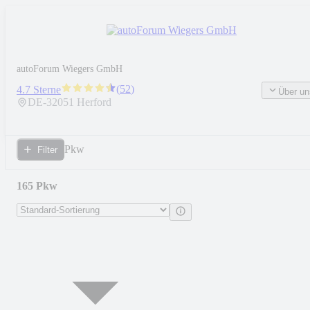
autoForum Wiegers GmbH
(
52
)
4.7 Sterne
Über un
DE-
32051
Herford
Pkw
Filter
165 Pkw