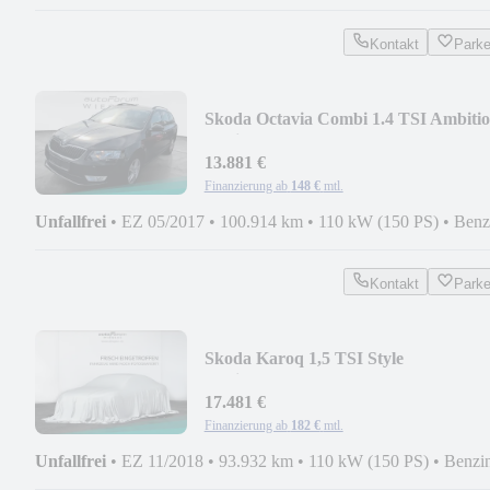
Kontakt
Park
Skoda Octavia Combi 1.4 TSI Ambiti
Navi+SHZ+AHK
13.881 €
Finanzierung ab
148 €
mtl.
Unfallfrei
•
EZ 05/2017
•
100.914 km
•
110 kW (150 PS)
•
Benz
Kontakt
Park
Skoda Karoq 1,5 TSI Style
Navi+Kamera+SHZ
17.481 €
Finanzierung ab
182 €
mtl.
Unfallfrei
•
EZ 11/2018
•
93.932 km
•
110 kW (150 PS)
•
Benzi