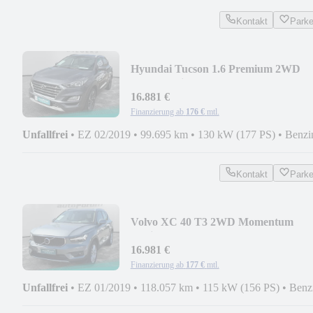
Kontakt
Park
Hyundai Tucson 1.6 Premium 2WD
DCT+Navi+Kamera
16.881 €
Finanzierung ab
176 €
mtl.
Unfallfrei
•
EZ 02/2019
•
99.695 km
•
130 kW (177 PS)
•
Benzi
Kontakt
Park
Volvo XC 40 T3 2WD Momentum
Navi+Kamera+AHK
16.981 €
Finanzierung ab
177 €
mtl.
Unfallfrei
•
EZ 01/2019
•
118.057 km
•
115 kW (156 PS)
•
Benz