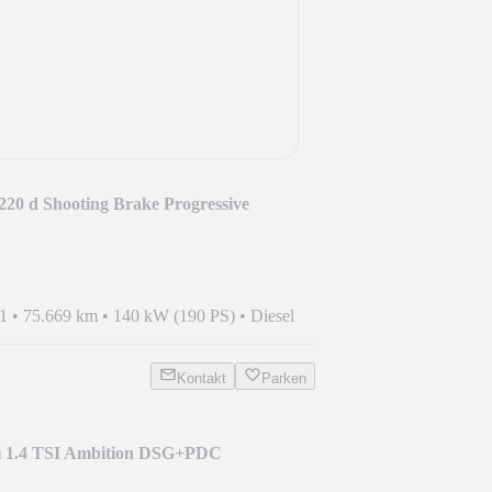
20 d Shooting Brake Progressive
1
•
75.669 km
•
140 kW (190 PS)
•
Diesel
Kontakt
Parken
i 1.4 TSI Ambition DSG+PDC