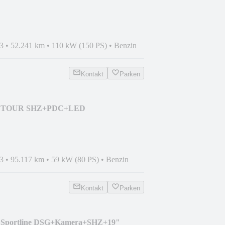
3
•
52.241 km
•
110 kW (150 PS)
•
Benzin
Kontakt
Parken
MPI TOUR SHZ+PDC+LED
3
•
95.117 km
•
59 kW (80 PS)
•
Benzin
Kontakt
Parken
I Sportline DSG+Kamera+SHZ+19"