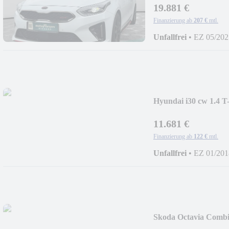
19.881 €
Finanzierung ab
207 €
mtl.
Unfallfrei
•
EZ 05/202
Hyundai i30 cw 1.4
11.681 €
Finanzierung ab
122 €
mtl.
Unfallfrei
•
EZ 01/201
Skoda Octavia Comb