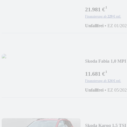
¹
21.981 €
Finanzierung ab
229 €
mtl.
Unfallfrei
•
EZ 01/202
Skoda Fabia 1,0 
¹
11.681 €
Finanzierung ab
124 €
mtl.
Unfallfrei
•
EZ 05/202
Skoda Karoq 1,5 TS