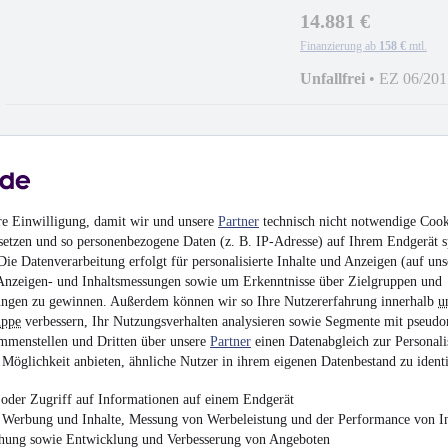
14.881 €
Finanzierung ab
158 €
mtl.
Unfallfrei
•
EZ 06/201
Skoda Karoq 1,5 
re Einwilligung, damit wir und unsere
Partner
technisch nicht notwendige Cook
¹
setzen und so personenbezogene Daten (z. B. IP-Adresse) auf Ihrem Endgerät s
19.681 €
ie Datenverarbeitung erfolgt für personalisierte Inhalte und Anzeigen (auf uns
Finanzierung ab
205 €
mtl.
Anzeigen- und Inhaltsmessungen sowie um Erkenntnisse über Zielgruppen und
ngen zu gewinnen. Außerdem können wir so Ihre Nutzererfahrung innerhalb
u
Unfallfrei
•
EZ 02/202
uppe
verbessern, Ihr Nutzungsverhalten analysieren sowie Segmente mit pseudo
mmenstellen und Dritten über unsere
Partner
einen Datenabgleich zur Personali
Möglichkeit anbieten, ähnliche Nutzer in ihrem eigenen Datenbestand zu identi
oder Zugriff auf Informationen auf einem Endgerät
e Werbung und Inhalte, Messung von Werbeleistung und der Performance von In
Kia Sportage 1.6T-
chung sowie Entwicklung und Verbesserung von Angeboten