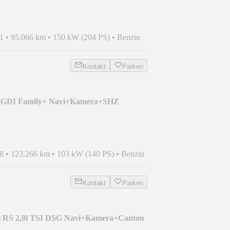
1
•
95.066 km
•
150 kW (204 PS)
•
Benzin
Kontakt
Parken
 T-GDI Family+ Navi+Kamera+SHZ
8
•
123.266 km
•
103 kW (140 PS)
•
Benzin
Kontakt
Parken
i RS 2,0l TSI DSG Navi+Kamera+Canton