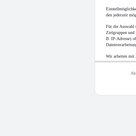
Einstellmöglichke
den jederzeit mö
Für die Auswahl 
Zielgruppen und 
B. IP-Adresse) oh
Datenverarbeitung
Wir arbeiten mit
Ab