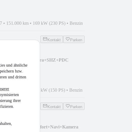
7
•
151.000 km
•
169 kW (230 PS)
•
Benzin
Kontakt
Parken
TSI TOUR DSG+Kamera+SHZ+PDC
ies und ähnliche
peichern bzw.
eren und dritten
nserer
3
•
122.133 km
•
110 kW (150 PS)
•
Benzin
nymisierten
sierung ihrer
fizieren.
Kontakt
Parken
halten,
GDI MHV Vision Komfort+Navi+Kamera