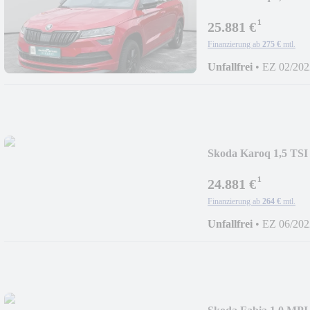
¹
25.881 €
Finanzierung ab
275 €
mtl.
Unfallfrei
•
EZ 02/202
Skoda Karoq 1,5 T
¹
24.881 €
Finanzierung ab
264 €
mtl.
Unfallfrei
•
EZ 06/202