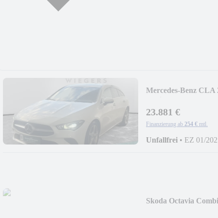
Mercedes-Benz CLA 2
Navi+Kamera
23.881 €
Finanzierung ab
254 €
mtl.
Unfallfrei
•
EZ 01/202
Skoda Octavia Comb