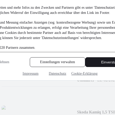
19.881 €
iten und mehr Infos zu den Zwecken und Partnern gibt es unter 'Datenschutzein
glichen Widerruf der Einwilligung auch erreichbar über den Link im Footer.
Finanzierung ab
211 €
mtl.
Unfallfrei
•
EZ 01/202
und Messung einfacher Anzeigen (sog. kontextbezogene Werbung) sowie um Er
Produktentwicklungen zu erlangen, erfolgt eine Verarbeitung Ihrer personenbe
ne Cookies durch bestimmte Partner auch auf Basis von berechtigten Interesse
 können Sie jederzeit unter 'Datenschutzeinstellungen' widersprechen.
 220 Partnern zusammen.
Skoda Karoq 1,5 
lehnen
Einstellungen verwalten
Einvers
¹
19.481 €
Finanzierung ab
203 €
mtl.
Impressum
Datenschutz
Cookie-Erklärung
Unfallfrei
•
EZ 02/202
Skoda Kamiq 1,5 