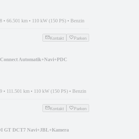
8
•
66.501 km
•
110 kW (150 PS)
•
Benzin
Kontakt
Parken
&Connect Automatik+Navi+PDC
9
•
111.501 km
•
110 kW (150 PS)
•
Benzin
Kontakt
Parken
GDI GT DCT7 Navi+JBL+Kamera