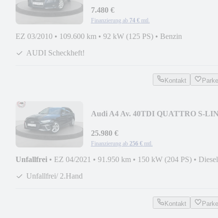
XENON PANO SHZ PDC
7.480 €
Finanzierung ab
74 €
mtl.
EZ 03/2010
•
109.600 km
•
92 kW (125 PS)
•
Benzin
AUDI Scheckheft!
Kontakt
Park
Audi A4 Av. 40TDI QUATTRO S-LI
VIRTUAL LED KAMERA
25.980 €
Finanzierung ab
256 €
mtl.
Unfallfrei
•
EZ 04/2021
•
91.950 km
•
150 kW (204 PS)
•
Diesel
Unfallfrei/ 2.Hand
Kontakt
Park