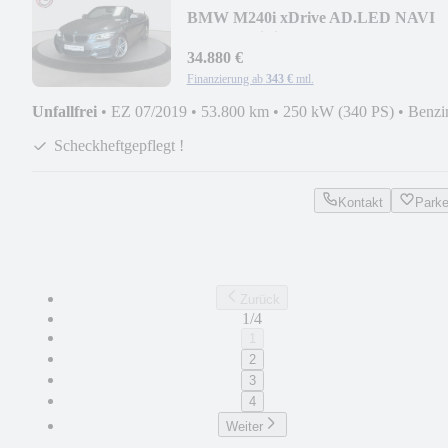
BMW M240i xDrive AD.LED NAVI
LEDER HiFi DE-FAHRZEUG
34.880 €
Finanzierung ab
343 €
mtl.
Unfallfrei
•
EZ 07/2019
•
53.800 km
•
250 kW (340 PS)
•
Benzi
Scheckheftgepflegt !
Kontakt
Park
Zurück
1/4
1
2
3
4
Weiter