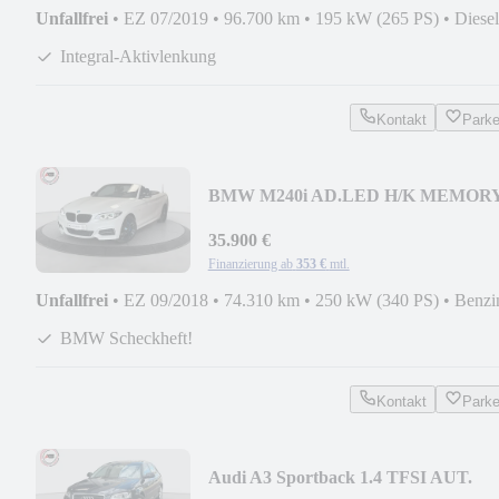
Unfallfrei
•
EZ 07/2019
•
96.700 km
•
195 kW (265 PS)
•
Diesel
Integral-Aktivlenkung
Kontakt
Park
BMW M240i AD.LED H/K MEMOR
KAMERA 1HAND DE-FAHRZEUG
35.900 €
Finanzierung ab
353 €
mtl.
Unfallfrei
•
EZ 09/2018
•
74.310 km
•
250 kW (340 PS)
•
Benzi
BMW Scheckheft!
Kontakt
Park
Audi A3 Sportback 1.4 TFSI AUT.