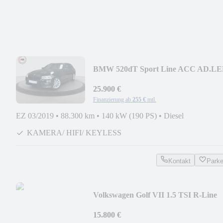
BMW 520dT Sport Line ACC AD.L
MEMORY PANORAMA HUD
25.900 €
Finanzierung ab
255 €
mtl.
EZ 03/2019
•
88.300 km
•
140 kW (190 PS)
•
Diesel
KAMERA/ HIFI/ KEYLESS
Kontakt
Park
Volkswagen Golf VII 1.5 TSI R-Line
ACC LED MASSAGE KAMERA
15.800 €