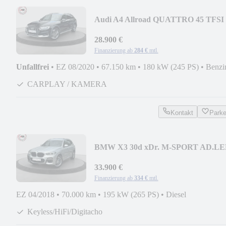
Audi A4 Allroad QUATTRO 45 TFSI
ACC MATRIX STANDH AHK
28.900 €
Finanzierung ab
284 €
mtl.
Unfallfrei
•
EZ 08/2020
•
67.150 km
•
180 kW (245 PS)
•
Benzi
CARPLAY / KAMERA
Kontakt
Park
BMW X3 30d xDr. M-SPORT AD.L
ACC PANO HUD 360°KAM
33.900 €
Finanzierung ab
334 €
mtl.
EZ 04/2018
•
70.000 km
•
195 kW (265 PS)
•
Diesel
Keyless/HiFi/Digitacho