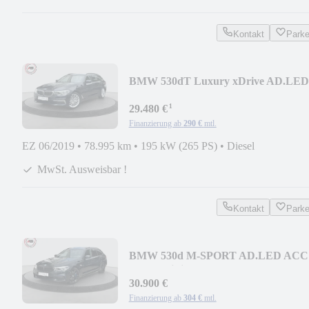
Kontakt
Park
BMW 530dT Luxury xDrive AD.LED
HIFI HUD AHK KAMERA
¹
29.480 €
Finanzierung ab
290 €
mtl.
EZ 06/2019
•
78.995 km
•
195 kW (265 PS)
•
Diesel
MwSt. Ausweisbar !
Kontakt
Park
BMW 530d M-SPORT AD.LED ACC
PANO HiFi HUD KAMERA 19"
30.900 €
Finanzierung ab
304 €
mtl.