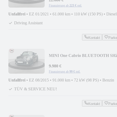
Finanzierung ab
223 €
mtl.
Unfallfrei
•
EZ 01/2021
•
61.000 km
•
110 kW (150 PS)
•
Diesel
Driving Assistant
Kontakt
Park
MINI One Cabrio BLUETOOTH SH
SPORTSITZE PDC
9.980 €
Finanzierung ab
99 €
mtl.
Unfallfrei
•
EZ 08/2015
•
91.000 km
•
72 kW (98 PS)
•
Benzin
TÜV & SERVICE NEU!
Kontakt
Park