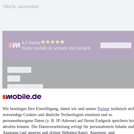
¹
MwSt. ausweisbar
4.6 Sterne
App installieren
Nutze mobile.de schnell und einfach
Impressum
AGB
Vertrag widerrufen
Datenschutz
Datenschutzeinstellungen
Wir benötigen Ihre Einwilligung, damit wir und unsere
Partner
technisch nic
Erklärung zur Barrierefreiheit
notwendige Cookies und ähnliche Technologien einsetzen und so
personenbezogene Daten (z. B. IP-Adresse) auf Ihrem Endgerät speichern bz
Report Security Vulnerability (English)
abrufen können. Die Datenverarbeitung erfolgt für personalisierte Inhalte un
Anzeigen (auf unseren und dritten Websites/Apps), Anzeigen- und