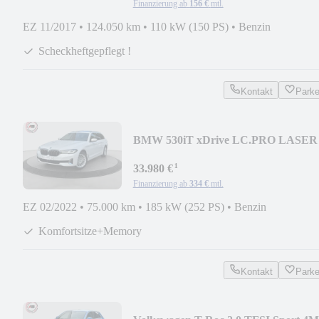
Finanzierung ab
156 €
mtl.
EZ 11/2017
•
124.050 km
•
110 kW (150 PS)
•
Benzin
Scheckheftgepflegt !
Kontakt
Park
BMW 530iT xDrive LC.PRO LASER
ACC PANO HUD STANDHEI
¹
33.980 €
Finanzierung ab
334 €
mtl.
EZ 02/2022
•
75.000 km
•
185 kW (252 PS)
•
Benzin
Komfortsitze+Memory
Kontakt
Park