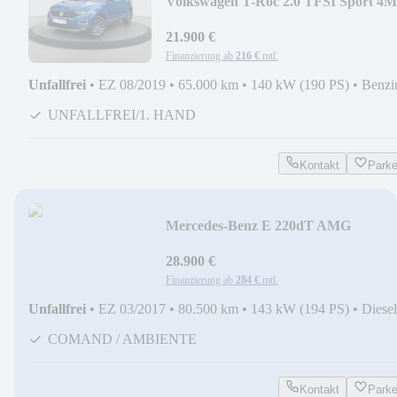
Volkswagen T-Roc 2.0 TFSI Sport 4M
ACC LED KAMERA VIRTUAL
21.900 €
Finanzierung ab
216 €
mtl.
Unfallfrei
•
EZ 08/2019
•
65.000 km
•
140 kW (190 PS)
•
Benzi
UNFALLFREI/1. HAND
Kontakt
Park
Mercedes-Benz E 220dT AMG
MULTIB DISTR 360° PANO NIGHT
CARPLAY
28.900 €
Finanzierung ab
284 €
mtl.
Unfallfrei
•
EZ 03/2017
•
80.500 km
•
143 kW (194 PS)
•
Diesel
COMAND / AMBIENTE
Kontakt
Park