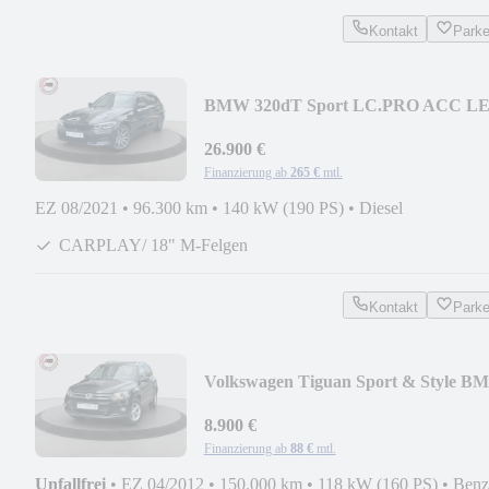
Kontakt
Park
BMW 320dT Sport LC.PRO ACC L
PANO HIFI KAMERA AHK
26.900 €
Finanzierung ab
265 €
mtl.
EZ 08/2021
•
96.300 km
•
140 kW (190 PS)
•
Diesel
CARPLAY/ 18" M-Felgen
Kontakt
Park
Volkswagen Tiguan Sport & Style B
NAVI PANO DYNAUDIO AHK
8.900 €
Finanzierung ab
88 €
mtl.
Unfallfrei
•
EZ 04/2012
•
150.000 km
•
118 kW (160 PS)
•
Benz