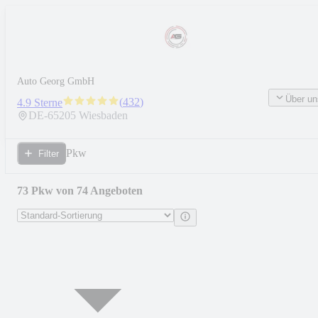
Auto Georg GmbH
Über un
(
432
)
4.9 Sterne
DE-
65205
Wiesbaden
Pkw
Filter
73 Pkw von 74 Angeboten