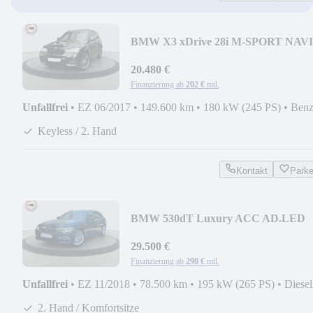
BMW X3 xDrive 28i M-SPORT NAVI
PRO PANO HUD HiFi 20"
20.480 €
Finanzierung ab
202 €
mtl.
Unfallfrei
•
EZ 06/2017
•
149.600 km
•
180 kW (245 PS)
•
Benz
Keyless / 2. Hand
Kontakt
Park
BMW 530dT Luxury ACC AD.LED
PANORAMA HUD 360°KAM AHK
29.500 €
Finanzierung ab
290 €
mtl.
Unfallfrei
•
EZ 11/2018
•
78.500 km
•
195 kW (265 PS)
•
Diesel
2. Hand / Komfortsitze