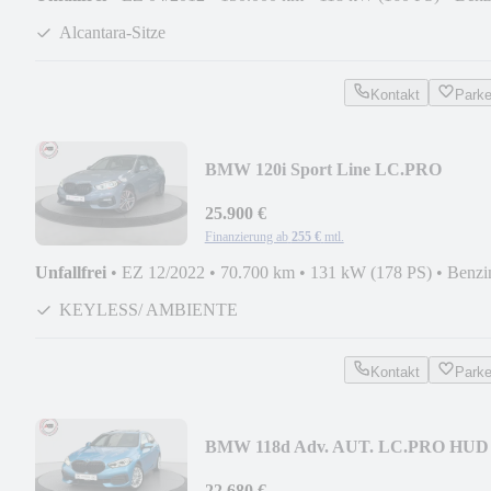
Alcantara-Sitze
Kontakt
Park
BMW 120i Sport Line LC.PRO
AD.LED CARPLAY SHZ KAMERA
25.900 €
Finanzierung ab
255 €
mtl.
Unfallfrei
•
EZ 12/2022
•
70.700 km
•
131 kW (178 PS)
•
Benzi
KEYLESS/ AMBIENTE
Kontakt
Park
BMW 118d Adv. AUT. LC.PRO HUD
PANO LEDER AHK KAMERA
22.680 €