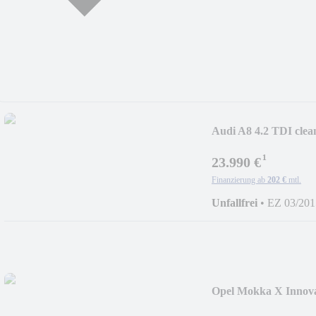
Audi A8 4.2 TDI clean
¹
23.990 €
Finanzierung ab
202 €
mtl.
Unfallfrei
•
EZ 03/201
Opel Mokka X Innova