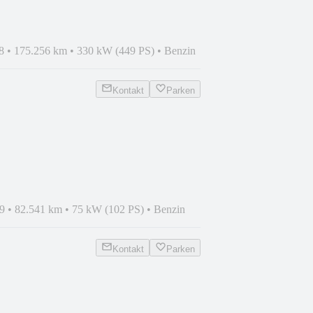
8
•
175.256 km
•
330 kW (449 PS)
•
Benzin
Kontakt
Parken
9
•
82.541 km
•
75 kW (102 PS)
•
Benzin
Kontakt
Parken