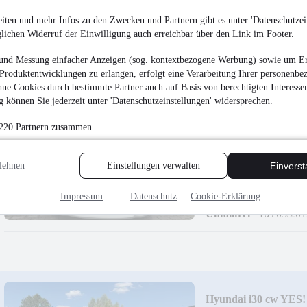
¹
12.990 €
iten und mehr Infos zu den Zwecken und Partnern gibt es unter 'Datenschutzein
glichen Widerruf der Einwilligung auch erreichbar über den Link im Footer.
Finanzierung ab
110 €
mtl.
Unfallfrei
•
EZ 01/202
und Messung einfacher Anzeigen (sog. kontextbezogene Werbung) sowie um Er
Produktentwicklungen zu erlangen, erfolgt eine Verarbeitung Ihrer personenbe
ne Cookies durch bestimmte Partner auch auf Basis von berechtigten Interesse
 können Sie jederzeit unter 'Datenschutzeinstellungen' widersprechen.
 220 Partnern zusammen.
Toyota Yaris Life
lehnen
Einstellungen verwalten
Einvers
6.490 €
Finanzierung ab
55 €
mtl.
Impressum
Datenschutz
Cookie-Erklärung
Unfallfrei
•
EZ 03/201
Hyundai i30 cw YES!