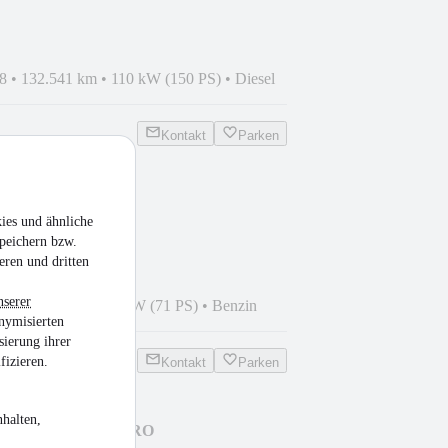
8
•
132.541 km
•
110 kW (150 PS)
•
Diesel
Kontakt
Parken
 Klassik Kollektion
ies und ähnliche
peichern bzw.
eren und dritten
nserer
4
•
89.193 km
•
52 kW (71 PS)
•
Benzin
nymisierten
sierung ihrer
fizieren.
Kontakt
Parken
halten,
nwagen L2H2 3,5t PRO