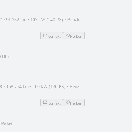
7
•
91.782 km
•
103 kW (140 PS)
•
Benzin
Kontakt
Parken
18 i
8
•
158.754 km
•
100 kW (136 PS)
•
Benzin
Kontakt
Parken
-Paket