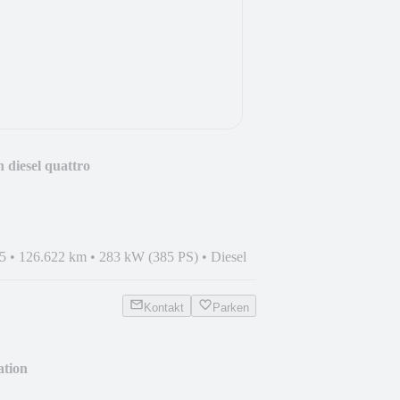
 diesel quattro
5
•
126.622 km
•
283 kW (385 PS)
•
Diesel
Kontakt
Parken
tion