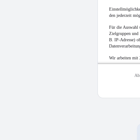
Einstellmöglichke
den jederzeit mö
Für die Auswahl 
Zielgruppen und 
B. IP-Adresse) oh
Datenverarbeitung
Wir arbeiten mit
Ab