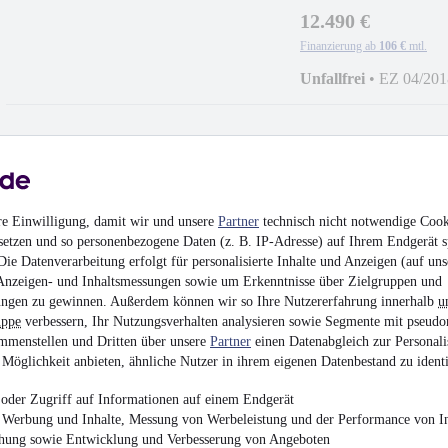
12.490 €
Finanzierung ab
106 €
mtl.
Unfallfrei
•
EZ 04/201
Mitsubishi Space Star
re Einwilligung, damit wir und unsere
Partner
technisch nicht notwendige Cook
setzen und so personenbezogene Daten (z. B. IP-Adresse) auf Ihrem Endgerät s
4.290 €
ie Datenverarbeitung erfolgt für personalisierte Inhalte und Anzeigen (auf uns
Finanzierung ab
37 €
mtl.
Anzeigen- und Inhaltsmessungen sowie um Erkenntnisse über Zielgruppen und
ngen zu gewinnen. Außerdem können wir so Ihre Nutzererfahrung innerhalb
u
Unfallfrei
•
EZ 10/201
uppe
verbessern, Ihr Nutzungsverhalten analysieren sowie Segmente mit pseudo
mmenstellen und Dritten über unsere
Partner
einen Datenabgleich zur Personali
Möglichkeit anbieten, ähnliche Nutzer in ihrem eigenen Datenbestand zu identi
oder Zugriff auf Informationen auf einem Endgerät
e Werbung und Inhalte, Messung von Werbeleistung und der Performance von In
Nissan NV400 Kaste
chung sowie Entwicklung und Verbesserung von Angeboten