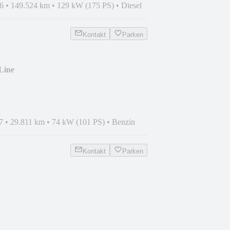
6
•
149.524 km
•
129 kW (175 PS)
•
Diesel
Kontakt
Parken
Line
7
•
29.811 km
•
74 kW (101 PS)
•
Benzin
Kontakt
Parken