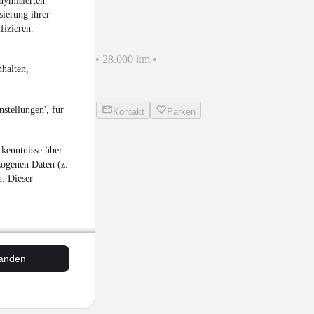
nymisierten
sierung ihrer
fizieren.
hrzeug
•
EZ 01/2019
•
28.000 km
•
halten,
n
stellungen', für
Kontakt
Parken
kenntnisse über
zogenen Daten (z.
n. Dieser
tanden