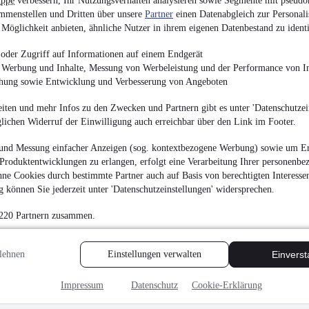
uppe
verbessern, Ihr Nutzungsverhalten analysieren sowie Segmente mit pseudo
mmenstellen und Dritten über unsere
Partner
einen Datenabgleich zur Personali
3.500 €
Möglichkeit anbieten, ähnliche Nutzer in ihrem eigenen Datenbestand zu identi
Finanzierung ab
38 €
mtl.
oder Zugriff auf Informationen auf einem Endgerät
Beschädigt
•
Unfallfa
e Werbung und Inhalte, Messung von Werbeleistung und der Performance von In
54 kW (73 PS)
•
Benzi
chung sowie Entwicklung und Verbesserung von Angeboten
iten und mehr Infos zu den Zwecken und Partnern gibt es unter 'Datenschutzein
glichen Widerruf der Einwilligung auch erreichbar über den Link im Footer.
MwSt. ausweisbar
und Messung einfacher Anzeigen (sog. kontextbezogene Werbung) sowie um Er
Produktentwicklungen zu erlangen, erfolgt eine Verarbeitung Ihrer personenbe
ne Cookies durch bestimmte Partner auch auf Basis von berechtigten Interesse
 können Sie jederzeit unter 'Datenschutzeinstellungen' widersprechen.
 220 Partnern zusammen.
lehnen
Einstellungen verwalten
Einvers
Impressum
Datenschutz
Cookie-Erklärung