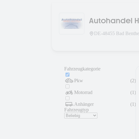
Autohandel Ha
DE-
48455
Bad Benthe
Fahrzeugkategorie
Pkw
(
2
)
Motorrad
(
1
)
Anhänger
(
1
)
Fahrzeugtyp