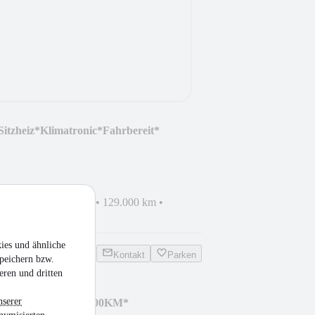
Sitzheiz*Klimatronic*Fahrbereit*
hrzeug
•
EZ 09/2020
•
129.000 km
•
n
ies und ähnliche
Kontakt
Parken
peichern bzw.
eren und dritten
nserer
ssential*KLIMA* 28000KM*