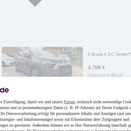
Citroën C3 C-Series*
4.700 €
Finanzierung ab
50 €
mtl.
Beschädigt
•
Unfallfa
60 kW (82 PS)
•
Benzi
re Einwilligung, damit wir und unsere
Partner
technisch nicht notwendige Cook
setzen und so personenbezogene Daten (z. B. IP-Adresse) auf Ihrem Endgerät s
ie Datenverarbeitung erfolgt für personalisierte Inhalte und Anzeigen (auf uns
Anzeigen- und Inhaltsmessungen sowie um Erkenntnisse über Zielgruppen und
ngen zu gewinnen. Außerdem können wir so Ihre Nutzererfahrung innerhalb
u
Dacia Sandero II E