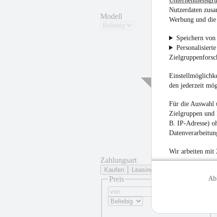
Unternehmensgr
Nutzerdaten zusa
Modell
Werbung und die 
Speichern von 
Personalisiert
Zielgruppenfors
Einstellmöglichke
den jederzeit mö
¹
Für die Auswahl 
Zielgruppen und 
B. IP-Adresse) oh
Datenverarbeitung
Wir arbeiten mit
Zahlungsart
Kaufen
Leasing
Preis
Ab