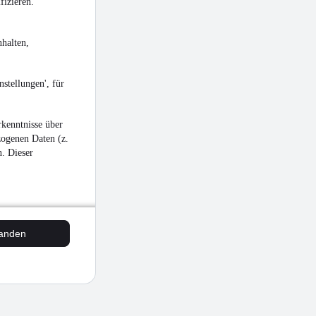
fizieren.
halten,
stellungen', für
kenntnisse über
zogenen Daten (z.
n. Dieser
tanden