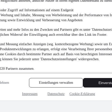
Möglichkeit anbieten, ähnliche Nutzer in ihrem eigenen Datenbestand zu identi
oder Zugriff auf Informationen auf einem Endgerät
e Werbung und Inhalte, Messung von Werbeleistung und der Performance von In
chung sowie Entwicklung und Verbesserung von Angeboten
iten und mehr Infos zu den Zwecken und Partnern gibt es unter 'Datenschutzein
glichen Widerruf der Einwilligung auch erreichbar über den Link im Footer.
und Messung einfacher Anzeigen (sog. kontextbezogene Werbung) sowie um Er
Produktentwicklungen zu erlangen, erfolgt eine Verarbeitung Ihrer personenbe
ne Cookies durch bestimmte Partner auch auf Basis von berechtigten Interesse
 können Sie jederzeit unter 'Datenschutzeinstellungen' widersprechen.
 220 Partnern zusammen.
lehnen
Einstellungen verwalten
Einvers
Impressum
Datenschutz
Cookie-Erklärung