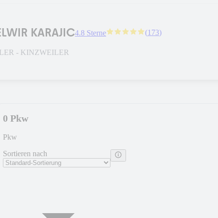
LWIR KARAJIC
(
173
)
4.8 Sterne
LER - KINZWEILER
0 Pkw
Pkw
Sortieren nach