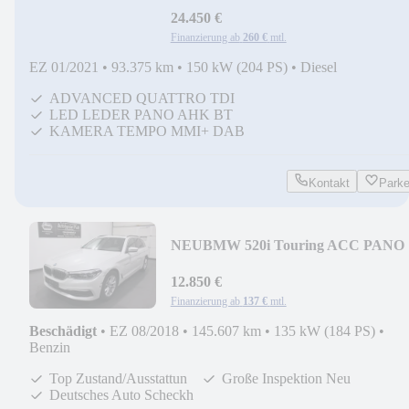
24.450 €
Finanzierung ab
260 €
mtl.
EZ 01/2021
•
93.375 km
•
150 kW (204 PS)
•
Diesel
ADVANCED QUATTRO TDI
LED LEDER PANO AHK BT
KAMERA TEMPO MMI+ DAB
Kontakt
Park
NEU
BMW 520i Touring ACC PANO
SPUR TOT AHK SH DE TOP
12.850 €
Finanzierung ab
137 €
mtl.
Beschädigt
•
EZ 08/2018
•
145.607 km
•
135 kW (184 PS)
•
Benzin
Top Zustand/Ausstattun
Große Inspektion Neu
Deutsches Auto Scheckh