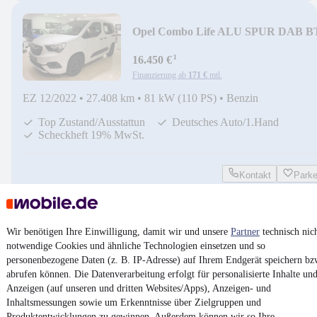
Opel Combo Life ALU SPUR DAB B
TOP SH DE 1.H 19%
¹
16.450 €
Finanzierung ab
171 €
mtl.
EZ 12/2022
•
27.408 km
•
81 kW (110 PS)
•
Benzin
Top Zustand/Ausstattun
Deutsches Auto/1.Hand
Scheckheft 19% MwSt.
Kontakt
Park
¹
MwSt. ausweisbar
Wir benötigen Ihre Einwilligung, damit wir und unsere
Partner
technisch nic
notwendige Cookies und ähnliche Technologien einsetzen und so
personenbezogene Daten (z. B. IP-Adresse) auf Ihrem Endgerät speichern bz
abrufen können. Die Datenverarbeitung erfolgt für personalisierte Inhalte un
4.6 Sterne
Anzeigen (auf unseren und dritten Websites/Apps), Anzeigen- und
App installieren
Nutze mobile.de schnell und einfach
Inhaltsmessungen sowie um Erkenntnisse über Zielgruppen und
Produktentwicklungen zu gewinnen. Außerdem können wir so Ihre