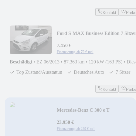
Kontakt
Park
Ford S-MAX Business Edition 7 Sitze
Navi
7.450 €
Finanzierung ab
79 €
mtl.
Beschädigt
•
EZ 06/2013
•
87.363 km
•
120 kW (163 PS)
•
Dies
Top Zustand/Ausstattun
Deutsches Auto
7 Sitzer
Kontakt
Park
Mercedes-Benz C 300 e T
MULTIBEAM LEDER AMBI AHK
19" TOP SH DE
23.950 €
Finanzierung ab
249 €
mtl.