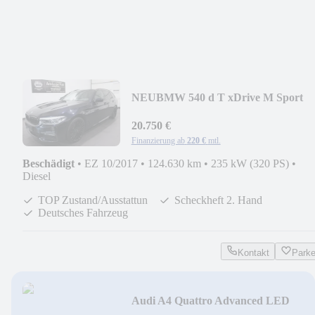
NEU
BMW 540 d T xDrive M Sport
HUD LED Leder Memory Temp
20.750 €
Finanzierung ab
220 €
mtl.
Beschädigt
•
EZ 10/2017
•
124.630 km
•
235 kW (320 PS)
•
Diesel
TOP Zustand/Ausstattun
Scheckheft 2. Hand
Deutsches Fahrzeug
Kontakt
Park
Audi A4 Quattro Advanced LED
LEDER PANO KAMERA AHK