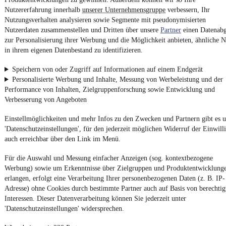
Nutzererfahrung innerhalb
unserer Unternehmensgruppe
verbessern, Ihr
Nutzungsverhalten analysieren sowie Segmente mit pseudonymisierten
Impressum
Nutzerdaten zusammenstellen und Dritten über unsere
Partner
einen Datenabg
AGB
zur Personalisierung ihrer Werbung und die Möglichkeit anbieten, ähnliche N
in ihrem eigenen Datenbestand zu identifizieren.
Vertrag widerrufen
Datenschutz
Speichern von oder Zugriff auf Informationen auf einem Endgerät
Personalisierte Werbung und Inhalte, Messung von Werbeleistung und der
Datenschutzeinstellungen
Performance von Inhalten, Zielgruppenforschung sowie Entwicklung und
Erklärung zur Barrierefreiheit
Verbesserung von Angeboten
Report Security Vulnerability (English)
Einstellmöglichkeiten und mehr Infos zu den Zwecken und Partnern gibt es u
'Datenschutzeinstellungen', für den jederzeit möglichen Widerruf der Einwill
Powered by
auch erreichbar über den Link im Menü.
Für die Auswahl und Messung einfacher Anzeigen (sog. kontextbezogene
Werbung) sowie um Erkenntnisse über Zielgruppen und Produktentwicklung
Von
Auto verkaufen
über
E-Bikes
und
Gebrauchtwagen
:
erlangen, erfolgt eine Verarbeitung Ihrer personenbezogenen Daten (z. B. IP-
Besuche
mobile.de
Adresse) ohne Cookies durch bestimmte Partner auch auf Basis von berechtig
Interessen. Dieser Datenverarbeitung können Sie jederzeit unter
'Datenschutzeinstellungen' widersprechen.