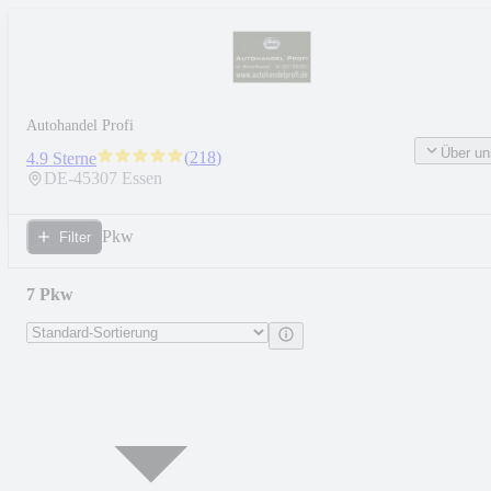
Autohandel Profi
Über un
(
218
)
4.9 Sterne
DE-
45307
Essen
Pkw
Filter
7 Pkw