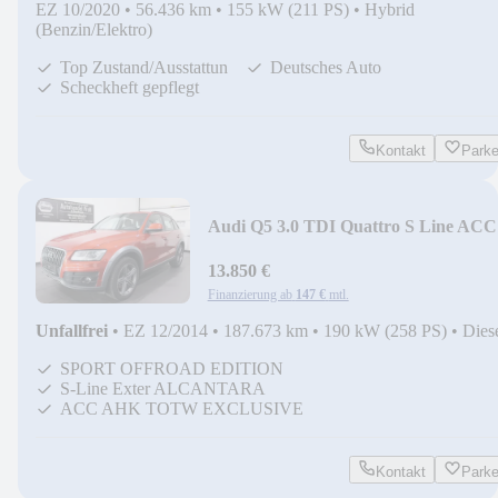
EZ 10/2020
•
56.436 km
•
155 kW (211 PS)
•
Hybrid
(Benzin/Elektro)
Top Zustand/Ausstattun
Deutsches Auto
Scheckheft gepflegt
Kontakt
Park
Audi Q5 3.0 TDI Quattro S Line ACC
20" AHK Key Tot SH
13.850 €
Finanzierung ab
147 €
mtl.
Unfallfrei
•
EZ 12/2014
•
187.673 km
•
190 kW (258 PS)
•
Dies
SPORT OFFROAD EDITION
S-Line Exter ALCANTARA
ACC AHK TOTW EXCLUSIVE
Kontakt
Park