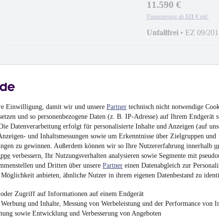
11.590 €
Finanzierung ab
121 €
mtl.
Unfallfrei
•
EZ 09/201
Mercedes-Benz E 200
re Einwilligung, damit wir und unsere
Partner
technisch nicht notwendige Cook
24.290 €
setzen und so personenbezogene Daten (z. B. IP-Adresse) auf Ihrem Endgerät s
ie Datenverarbeitung erfolgt für personalisierte Inhalte und Anzeigen (auf uns
Finanzierung ab
258 €
mtl.
Anzeigen- und Inhaltsmessungen sowie um Erkenntnisse über Zielgruppen und
Unfallfrei
•
EZ 10/201
ngen zu gewinnen. Außerdem können wir so Ihre Nutzererfahrung innerhalb
u
uppe
verbessern, Ihr Nutzungsverhalten analysieren sowie Segmente mit pseudo
mmenstellen und Dritten über unsere
Partner
einen Datenabgleich zur Personali
Möglichkeit anbieten, ähnliche Nutzer in ihrem eigenen Datenbestand zu identi
oder Zugriff auf Informationen auf einem Endgerät
e Werbung und Inhalte, Messung von Werbeleistung und der Performance von In
Volkswagen Golf VII
chung sowie Entwicklung und Verbesserung von Angeboten