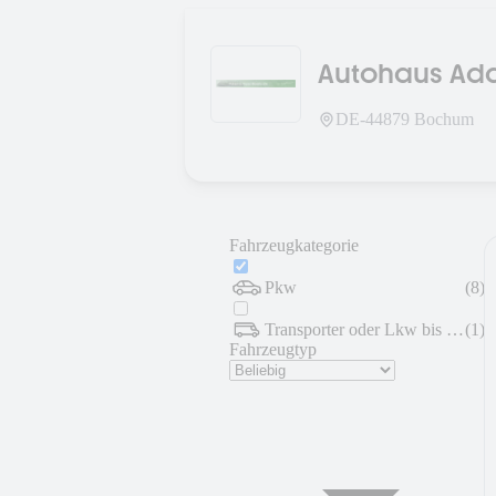
Autohaus Ad
DE-
44879
Bochum
Fahrzeugkategorie
Pkw
(
8
)
Transporter oder Lkw bis 7,5 t
(
1
)
Fahrzeugtyp