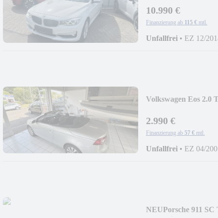
10.990 €
Finanzierung ab
115 €
mtl.
Unfallfrei
•
EZ 12/201
Volkswagen Eos 2.0 
NeuTüv/Zahnr./Wapu
2.990 €
Finanzierung ab
57 €
mtl.
Unfallfrei
•
EZ 04/200
NEU
Porsche 911 SC 