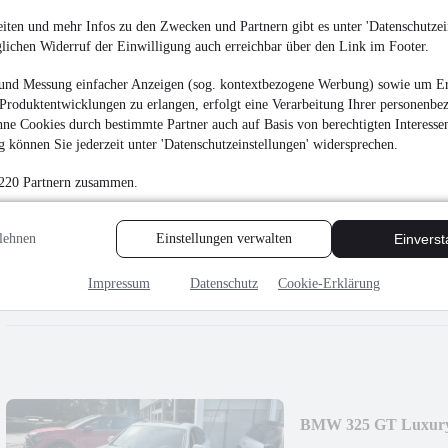
8.790 €
iten und mehr Infos zu den Zwecken und Partnern gibt es unter 'Datenschutzein
Finanzierung ab
94 €
mtl.
glichen Widerruf der Einwilligung auch erreichbar über den Link im Footer.
Unfallfrei
•
EZ 04/201
und Messung einfacher Anzeigen (sog. kontextbezogene Werbung) sowie um Er
Produktentwicklungen zu erlangen, erfolgt eine Verarbeitung Ihrer personenbe
ne Cookies durch bestimmte Partner auch auf Basis von berechtigten Interesse
 können Sie jederzeit unter 'Datenschutzeinstellungen' widersprechen.
 220 Partnern zusammen.
Volkswagen Golf VII
lehnen
Einstellungen verwalten
Einvers
7.990 €
Finanzierung ab
85 €
mtl.
Impressum
Datenschutz
Cookie-Erklärung
Unfallfrei
•
EZ 08/201
BMW 325 GT Luxury 