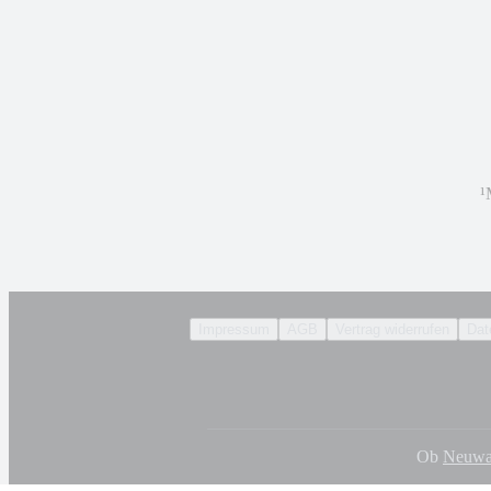
¹
Impressum
AGB
Vertrag widerrufen
Dat
Ob
Neuwa