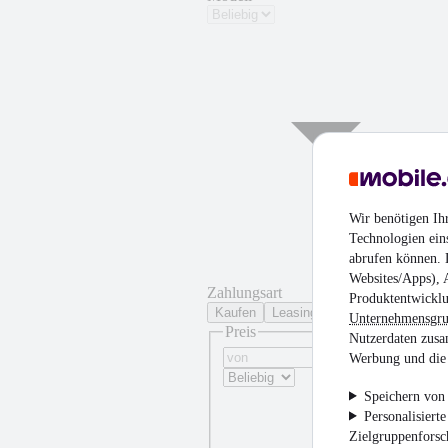
Wir benötigen Ih
Technologien ein
abrufen können. D
Websites/Apps), 
Zahlungsart
Produktentwicklu
Kaufen
Leasing
Unternehmensgr
Preis
Nutzerdaten zusa
Werbung und die 
Speichern von 
Personalisiert
Zielgruppenfors