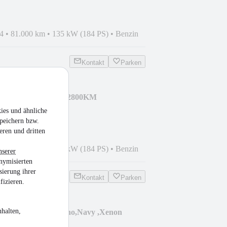
4
•
81.000 km
•
135 kW (184 PS)
•
Benzin
Kontakt
Parken
 Avantg.,Aut,Orig.32800KM
ies und ähnliche
peichern bzw.
eren und dritten
8
•
32.800 km
•
135 kW (184 PS)
•
Benzin
nserer
nymisierten
sierung ihrer
Kontakt
Parken
fizieren.
halten,
 2.0TDI Highline,Pano,Navy ,Xenon