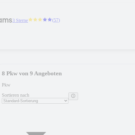
ams
(
57
)
3 Sterne
8 Pkw von 9 Angeboten
Pkw
Sortieren nach