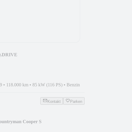
IQ.DRIVE
9
•
118.000 km
•
85 kW (116 PS)
•
Benzin
Kontakt
Parken
untryman Cooper S