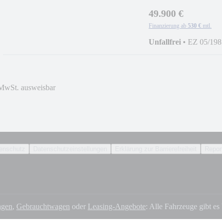
Kennzeichen
49.900 €
Finanzierung ab
530 €
mtl.
Unfallfrei
•
EZ 05/198
MwSt. ausweisbar
enschutz
Datenschutzeinstellungen
Erklärung zur Barrierefreiheit
Report
gen
,
Gebrauchtwagen
oder
Leasing-Angebote
: Alle Fahrzeuge gibt es