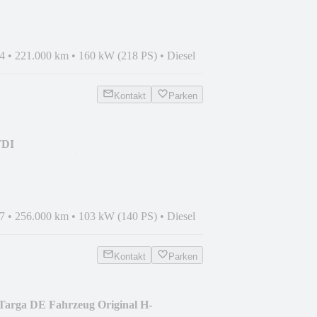
4
•
221.000 km
•
160 kW (218 PS)
•
Diesel
Kontakt
Parken
TDI
/Bremse,Neureifen
7
•
256.000 km
•
103 kW (140 PS)
•
Diesel
Kontakt
Parken
Targa DE Fahrzeug Original H-