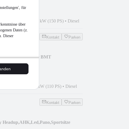
stellungen', für
5
•
192.000 km
•
110 kW (150 PS)
•
Diesel
kenntnisse über
zogenen Daten (z.
n. Dieser
Kontakt
Parken
 Variant Comfortline BMT
tanden
5
•
189.300 km
•
81 kW (110 PS)
•
Diesel
Kontakt
Parken
Headup,AHK,Led,Pano,Sportsitze