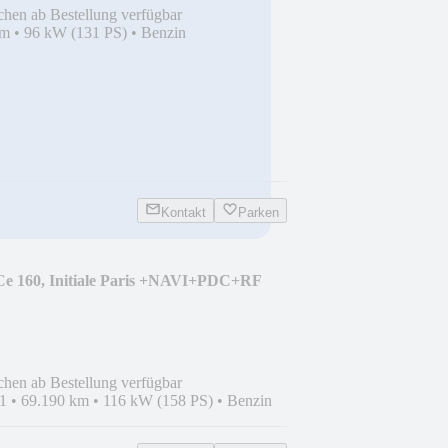
chen ab Bestellung verfügbar
km
•
96 kW (131 PS)
•
Benzin
Kontakt
Parken
TCe 160, Initiale Paris +NAVI+PDC+RF
chen ab Bestellung verfügbar
1
•
69.190 km
•
116 kW (158 PS)
•
Benzin