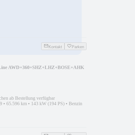
Kontakt
Parken
s-Line AWD+360+SHZ+LHZ+BOSE+AHK
chen ab Bestellung verfügbar
9
•
65.596 km
•
143 kW (194 PS)
•
Benzin