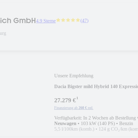
lich GmbH
(
47
)
4.9 Sterne
urg
Unsere Empfehlung
Dacia Bigster mild Hybrid 140 Expre
¹
27.279 €
Finanzierung ab
260 €
mtl.
Verfügbarkeit: In 2 Wochen ab Bestellung 
Neuwagen
•
103 kW (140 PS)
•
Benzin
5,5 l/100km (komb.)
•
124 g CO₂/km (kom