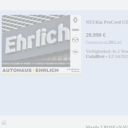
NEU
Kia ProCeed 
20.990 €
Finanzierung ab
200 €
mtl.
Verfügbarkeit: In 2 Wo
Unfallfrei
•
EZ 04/202
Mazda 3 BOSE+NA