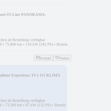
Boost ST-Line PANORAMA-
chen ab Bestellung verfügbar
9
•
75.800 km
•
134 kW (182 PS)
•
Benzin
Kontakt
Parken
ndtour Experience TCe 115 KLIMA
chen ab Bestellung verfügbar
6
•
73.500 km
•
97 kW (132 PS)
•
Benzin