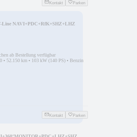
Kontakt
Parken
GT-Line NAVI+PDC+RfK+SHZ+LHZ
chen ab Bestellung verfügbar
0
•
52.150 km
•
103 kW (140 PS)
•
Benzin
Kontakt
Parken
VI+360°MONITOR+PDC+LHZ+SHZ