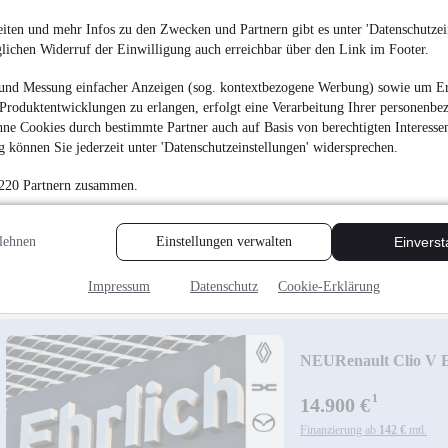
iten und mehr Infos zu den Zwecken und Partnern gibt es unter 'Datenschutzein
glichen Widerruf der Einwilligung auch erreichbar über den Link im Footer.
und Messung einfacher Anzeigen (sog. kontextbezogene Werbung) sowie um Er
Produktentwicklungen zu erlangen, erfolgt eine Verarbeitung Ihrer personenbe
Mazda CX-3 Exclus
ne Cookies durch bestimmte Partner auch auf Basis von berechtigten Interesse
 können Sie jederzeit unter 'Datenschutzeinstellungen' widersprechen.
16.990 €
 220 Partnern zusammen.
Finanzierung ab
162 €
mtl.
Verfügbarkeit: In 2 Wo
Unfallfrei
•
EZ 04/201
lehnen
Einstellungen verwalten
Einvers
Impressum
Datenschutz
Cookie-Erklärung
NEU
Renault Clio 
¹
14.900 €
Finanzierung ab
142 €
mtl.