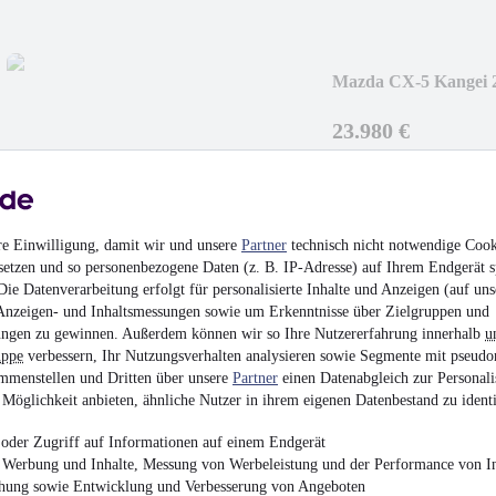
Mazda CX-5 Kangei
NAVI+RfK+PDC+S
23.980 €
Finanzierung ab
229 €
mtl.
Verfügbarkeit: In 2 Wo
Unfallfrei
•
EZ 06/202
re Einwilligung, damit wir und unsere
Partner
technisch nicht notwendige Cook
setzen und so personenbezogene Daten (z. B. IP-Adresse) auf Ihrem Endgerät s
ie Datenverarbeitung erfolgt für personalisierte Inhalte und Anzeigen (auf uns
Anzeigen- und Inhaltsmessungen sowie um Erkenntnisse über Zielgruppen und
ngen zu gewinnen. Außerdem können wir so Ihre Nutzererfahrung innerhalb
u
Renault Espace 2.0 
uppe
verbessern, Ihr Nutzungsverhalten analysieren sowie Segmente mit pseudo
mmenstellen und Dritten über unsere
Partner
einen Datenabgleich zur Personali
¹
23.588 €
Möglichkeit anbieten, ähnliche Nutzer in ihrem eigenen Datenbestand zu identi
Finanzierung ab
225 €
mtl.
oder Zugriff auf Informationen auf einem Endgerät
e Werbung und Inhalte, Messung von Werbeleistung und der Performance von In
Verfügbarkeit: In 2 Wo
EZ 04/2020
•
96.200 
chung sowie Entwicklung und Verbesserung von Angeboten