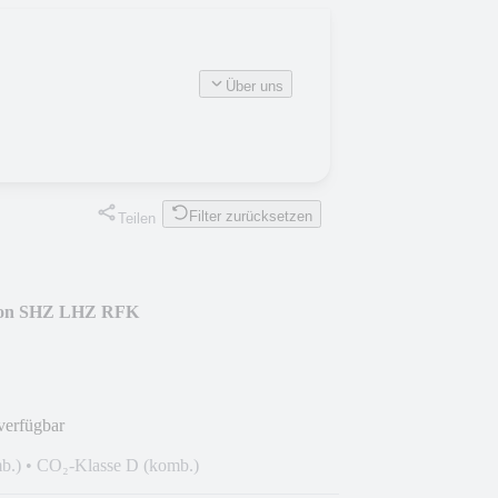
Über uns
Filter zurücksetzen
Teilen
ssion SHZ LHZ RFK
verfügbar
b.)
•
CO₂-Klasse D (komb.)