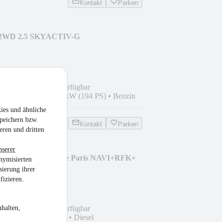
Kontakt
Parken
 2WD 2.5 SKYACTIV-G
HZ
chen ab Bestellung verfügbar
0
•
76.550 km
•
143 kW (194 PS)
•
Benzin
ies und ähnliche
peichern bzw.
Kontakt
Parken
eren und dritten
nserer
BLUE dCi 200 Initiale Paris NAVI+RFK+
nymisierten
sierung ihrer
fizieren.
halten,
chen ab Bestellung verfügbar
km
•
147 kW (200 PS)
•
Diesel