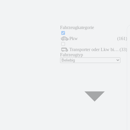
Fahrzeugkategorie
Pkw
(
161
)
Transporter oder Lkw bis 7,5 t
(
33
)
Fahrzeugtyp