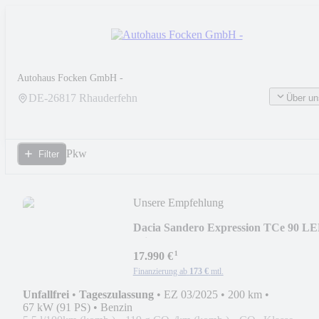
Autohaus Focken GmbH -
DE-
26817
Rhauderfehn
Über un
Pkw
Filter
Unsere Empfehlung
Dacia Sandero Expression TCe 90 L
Klimaauto. SHZ PDC
¹
17.990 €
Finanzierung ab
173 €
mtl.
Unfallfrei
•
Tageszulassung
•
EZ 03/2025
•
200 km
•
67 kW (91 PS)
•
Benzin