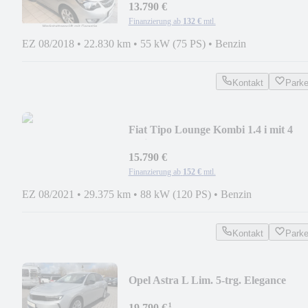
13.790 €
Finanzierung ab
132 €
mtl.
EZ 08/2018
•
22.830 km
•
55 kW (75 PS)
•
Benzin
Kontakt
Park
Fiat Tipo Lounge Kombi 1.4 i mit 4
Zylindermotor 88kW
15.790 €
Finanzierung ab
152 €
mtl.
EZ 08/2021
•
29.375 km
•
88 kW (120 PS)
•
Benzin
Kontakt
Park
Opel Astra L Lim. 5-trg. Elegance
¹
19.790 €