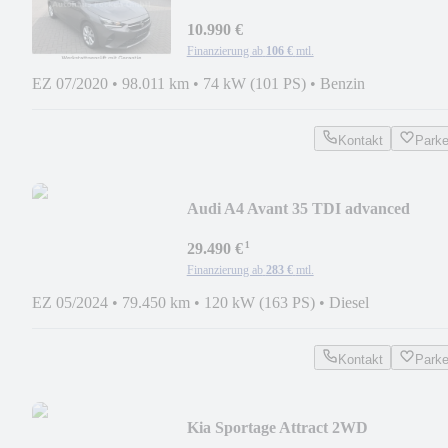
10.990 €
Finanzierung ab
106 €
mtl.
EZ 07/2020
•
98.011 km
•
74 kW (101 PS)
•
Benzin
Kontakt
Park
Audi A4 Avant 35 TDI advanced
¹
29.490 €
Finanzierung ab
283 €
mtl.
EZ 05/2024
•
79.450 km
•
120 kW (163 PS)
•
Diesel
Kontakt
Park
Kia Sportage Attract 2WD