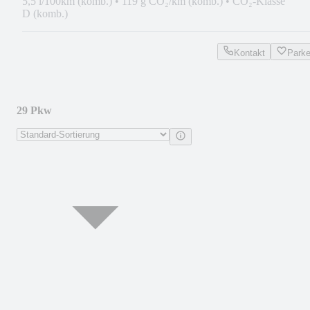
5,5 l/100km (komb.)
•
119 g CO₂/km (komb.)
•
CO₂-Klasse
D (komb.)
Kontakt
Park
29 Pkw