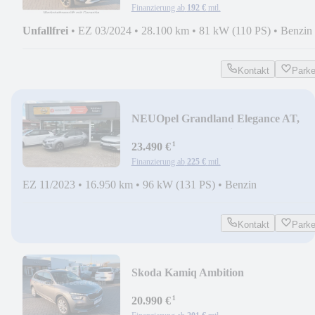
Finanzierung ab
192 €
mtl.
Unfallfrei
•
EZ 03/2024
•
28.100 km
•
81 kW (110 PS)
•
Benzin
Kontakt
Park
NEU
Opel Grandland Elegance AT,
Alcantara,AHK,Navi,SHZ
¹
23.490 €
Finanzierung ab
225 €
mtl.
EZ 11/2023
•
16.950 km
•
96 kW (131 PS)
•
Benzin
Kontakt
Park
Skoda Kamiq Ambition
Alu,Kamera,CarPlay,LED
¹
20.990 €