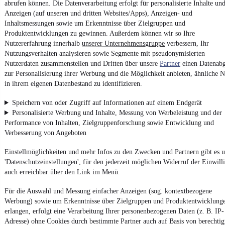
abrufen können. Die Datenverarbeitung erfolgt für personalisierte Inhalte un
Report Security Vulnerability (English)
Anzeigen (auf unseren und dritten Websites/Apps), Anzeigen- und
Inhaltsmessungen sowie um Erkenntnisse über Zielgruppen und
Produktentwicklungen zu gewinnen. Außerdem können wir so Ihre
Powered by
Nutzererfahrung innerhalb
unserer Unternehmensgruppe
verbessern, Ihr
Nutzungsverhalten analysieren sowie Segmente mit pseudonymisierten
Nutzerdaten zusammenstellen und Dritten über unsere
Partner
einen Datenabg
Von
Opel Gebrauchtwagen
über
Opel Leasing
: Autos bei
zur Personalisierung ihrer Werbung und die Möglichkeit anbieten, ähnliche N
mobile.de
finden
in ihrem eigenen Datenbestand zu identifizieren.
Speichern von oder Zugriff auf Informationen auf einem Endgerät
Personalisierte Werbung und Inhalte, Messung von Werbeleistung und der
Performance von Inhalten, Zielgruppenforschung sowie Entwicklung und
Verbesserung von Angeboten
Einstellmöglichkeiten und mehr Infos zu den Zwecken und Partnern gibt es u
'Datenschutzeinstellungen', für den jederzeit möglichen Widerruf der Einwill
auch erreichbar über den Link im Menü.
Für die Auswahl und Messung einfacher Anzeigen (sog. kontextbezogene
Werbung) sowie um Erkenntnisse über Zielgruppen und Produktentwicklung
erlangen, erfolgt eine Verarbeitung Ihrer personenbezogenen Daten (z. B. IP-
Adresse) ohne Cookies durch bestimmte Partner auch auf Basis von berechtig