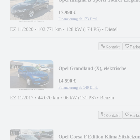
Automatik
17.990 €
Finanzierung ab
173 €
mtl.
EZ 11/2020
•
102.771 km
•
128 kW (174 PS)
•
Diesel
Kontakt
Park
Opel Grandland (X), elektrische
Heckklappe
14.590 €
Finanzierung ab
140 €
mtl.
EZ 11/2017
•
44.070 km
•
96 kW (131 PS)
•
Benzin
Kontakt
Park
Opel Corsa F Edition Klima,Sitzheizun