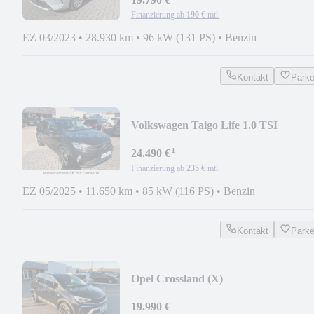
Finanzierung ab
190 €
mtl.
EZ 03/2023
•
28.930 km
•
96 kW (131 PS)
•
Benzin
Kontakt
Park
Volkswagen Taigo Life 1.0 TSI
DSG,LED, Kamera
¹
24.490 €
Finanzierung ab
235 €
mtl.
EZ 05/2025
•
11.650 km
•
85 kW (116 PS)
•
Benzin
Kontakt
Park
Opel Crossland (X)
19.990 €