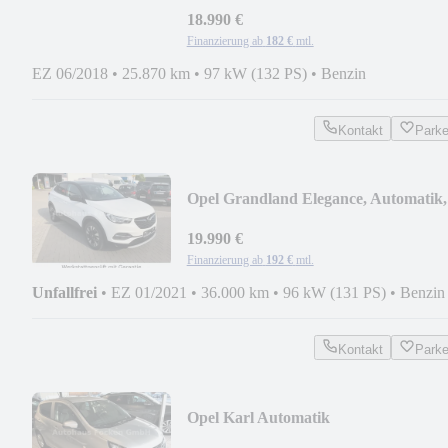
18.990 €
Finanzierung ab
182 €
mtl.
EZ 06/2018
•
25.870 km
•
97 kW (132 PS)
•
Benzin
Kontakt
Park
Opel Grandland Elegance, Automatik,
el. Heckklappe
19.990 €
Finanzierung ab
192 €
mtl.
Unfallfrei
•
EZ 01/2021
•
36.000 km
•
96 kW (131 PS)
•
Benzin
Kontakt
Park
Opel Karl Automatik