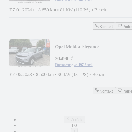
Finanzierung ab
201 €
mtl.
EZ 01/2024
•
18.650 km
•
81 kW (110 PS)
•
Benzin
Kontakt
Park
Opel Mokka Elegance
¹
20.490 €
Finanzierung ab
197 €
mtl.
EZ 06/2023
•
8.500 km
•
96 kW (131 PS)
•
Benzin
Kontakt
Park
Zurück
1/2
1