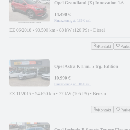
Opel Grandland (X) Innovation 1.6
CDTi
14.490 €
Finanzierung ab
139 €
mtl.
EZ 06/2018
•
93.500 km
•
88 kW (120 PS)
•
Diesel
Kontakt
Park
Opel Astra K Lim. 5-trg. Edition
Start/Stop
10.990 €
Finanzierung ab
106 €
mtl.
EZ 11/2015
•
54.650 km
•
77 kW (105 PS)
•
Benzin
Kontakt
Park
Opel Insignia B Sports Tourer Elegan