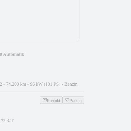
0 Automatik
2
•
74.200 km
•
96 kW (131 PS)
•
Benzin
Kontakt
Parken
 72 3-T