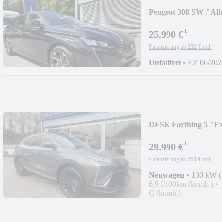
Peugeot 308 SW "All
¹
25.990 €
Finanzierung ab
232 €
mtl.
Unfallfrei
•
EZ 06/202
DFSK Forthing 5 "Ex
¹
29.990 €
Finanzierung ab
251 €
mtl.
Neuwagen
•
130 kW (
6,9 l/100km (komb.)
•
C (komb.)