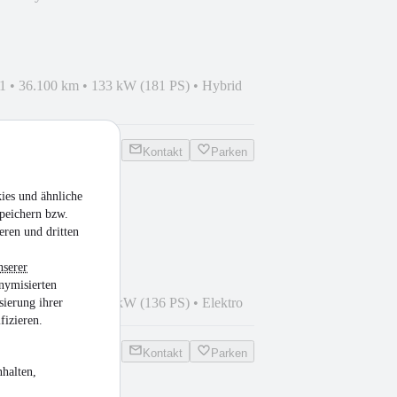
1
•
36.100 km
•
133 kW (181 PS)
•
Hybrid
Kontakt
Parken
ies und ähnliche
o "GT Pack" 136
peichern bzw.
eren und dritten
nserer
nymisierten
1
•
31.900 km
•
100 kW (136 PS)
•
Elektro
sierung ihrer
fizieren.
Kontakt
Parken
halten,