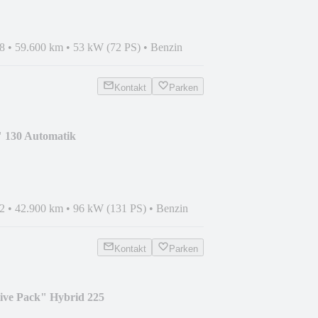
8
•
59.600 km
•
53 kW (72 PS)
•
Benzin
Kontakt
Parken
" 130 Automatik
2
•
42.900 km
•
96 kW (131 PS)
•
Benzin
Kontakt
Parken
ive Pack" Hybrid 225