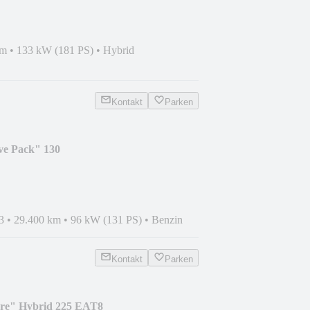
km
•
133 kW (181 PS)
•
Hybrid
Kontakt
Parken
ive Pack" 130
3
•
29.400 km
•
96 kW (131 PS)
•
Benzin
Kontakt
Parken
lure" Hybrid 225 EAT8