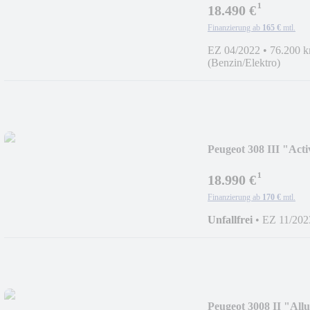
¹
18.490 €
Finanzierung ab
165 €
mtl.
EZ 04/2022
•
76.200 
(Benzin/Elektro)
Peugeot 308 III "Act
¹
18.990 €
Finanzierung ab
170 €
mtl.
Unfallfrei
•
EZ 11/202
Peugeot 3008 II "Al