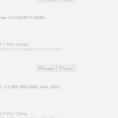
our 1,5 GDI DCT (2026)
177 PS)
•
Benzin
160 g CO₂/km (komb.)
•
CO₂-Klasse
Kontakt
Parken
N" 2,2 HDi 180 (AHK, Navi, SHZ)
179 PS)
•
Diesel