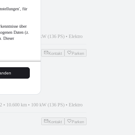
e
stellungen', für
kenntnisse über
zogenen Daten (z.
3
•
35.794 km
•
100 kW (136 PS)
•
Elektro
n. Dieser
Kontakt
Parken
tanden
o "GT" 136
2
•
10.600 km
•
100 kW (136 PS)
•
Elektro
Kontakt
Parken