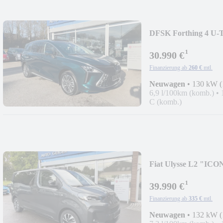
DFSK Forthing 4 U-T
¹
30.990 €
Finanzierung ab
260 €
mtl.
Neuwagen
•
130 kW (
6,9 l/100km (komb.)
•
C (komb.)
Fiat Ulysse L2 "ICO
¹
39.990 €
Finanzierung ab
335 €
mtl.
Neuwagen
•
132 kW (