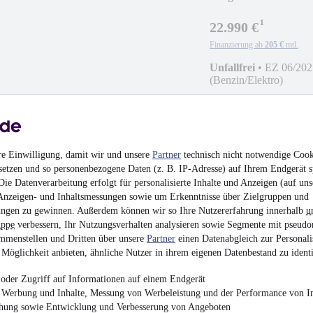
¹
22.990 €
Finanzierung ab
205 €
mtl.
Unfallfrei
•
EZ 06/202
(Benzin/Elektro)
re Einwilligung, damit wir und unsere
Partner
technisch nicht notwendige Cook
Peugeot 2008 Elektr
setzen und so personenbezogene Daten (z. B. IP-Adresse) auf Ihrem Endgerät s
ie Datenverarbeitung erfolgt für personalisierte Inhalte und Anzeigen (auf uns
¹
19.490 €
Anzeigen- und Inhaltsmessungen sowie um Erkenntnisse über Zielgruppen und
ngen zu gewinnen. Außerdem können wir so Ihre Nutzererfahrung innerhalb
u
Finanzierung ab
174 €
mtl.
uppe
verbessern, Ihr Nutzungsverhalten analysieren sowie Segmente mit pseudo
Unfallfrei
•
EZ 12/202
mmenstellen und Dritten über unsere
Partner
einen Datenabgleich zur Personali
Möglichkeit anbieten, ähnliche Nutzer in ihrem eigenen Datenbestand zu identi
oder Zugriff auf Informationen auf einem Endgerät
e Werbung und Inhalte, Messung von Werbeleistung und der Performance von In
chung sowie Entwicklung und Verbesserung von Angeboten