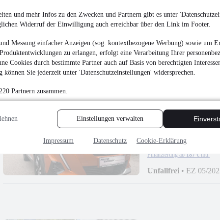
Peugeot 2008 e- Allur
iten und mehr Infos zu den Zwecken und Partnern gibt es unter 'Datenschutzein
glichen Widerruf der Einwilligung auch erreichbar über den Link im Footer.
¹
20.490 €
und Messung einfacher Anzeigen (sog. kontextbezogene Werbung) sowie um Er
Finanzierung ab
183 €
mtl.
Produktentwicklungen zu erlangen, erfolgt eine Verarbeitung Ihrer personenbe
Unfallfrei
•
EZ 04/202
ne Cookies durch bestimmte Partner auch auf Basis von berechtigten Interesse
 können Sie jederzeit unter 'Datenschutzeinstellungen' widersprechen.
 220 Partnern zusammen.
lehnen
Einstellungen verwalten
Einvers
Peugeot 2008 Elektr
¹
Impressum
Datenschutz
Cookie-Erklärung
20.990 €
Finanzierung ab
187 €
mtl.
Unfallfrei
•
EZ 05/202