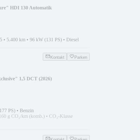
ure" HDI 130 Automatik
5
•
5.400 km
•
96 kW (131 PS)
•
Diesel
Kontakt
Parken
clusive" 1,5 DCT (2026)
177 PS)
•
Benzin
160 g CO₂/km (komb.)
•
CO₂-Klasse
Kontakt
Parken