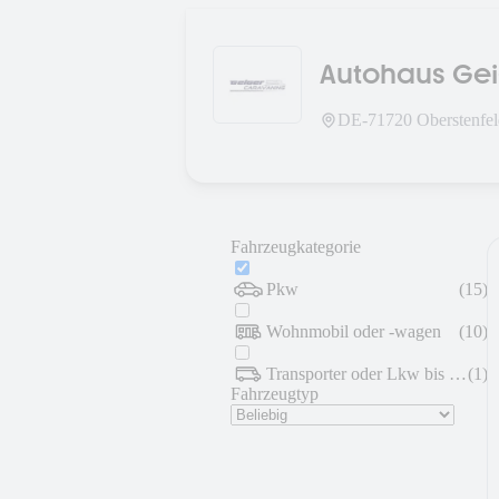
Autohaus Ge
DE-
71720
Oberstenfe
Fahrzeugkategorie
Pkw
(
15
)
Wohnmobil oder -wagen
(
10
)
Transporter oder Lkw bis 7,5 t
(
1
)
Fahrzeugtyp