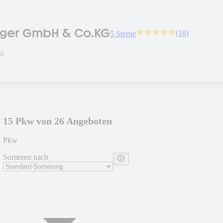
iger GmbH & Co.KG
(
18
)
5 Sterne
ld
15 Pkw von 26 Angeboten
Pkw
Sortieren nach