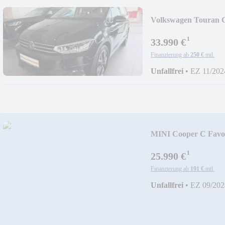
Volkswagen Touran 
RFK
¹
33.990 €
Finanzierung ab
250 €
mtl.
Unfallfrei
•
EZ 11/202
MINI Cooper C Favo
¹
25.990 €
Finanzierung ab
191 €
mtl.
Unfallfrei
•
EZ 09/202