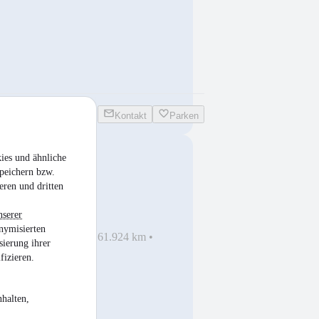
Kontakt
Parken
ies und ähnliche
ine
peichern bzw.
eren und dritten
nserer
nymisierten
haden
•
EZ 09/2020
•
61.924 km
•
sierung ihrer
sel
fizieren.
halten,