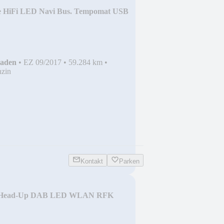
e HiFi LED Navi Bus. Tempomat USB
haden
•
EZ 09/2017
•
59.284 km
•
zin
Kontakt
Parken
t Head-Up DAB LED WLAN RFK