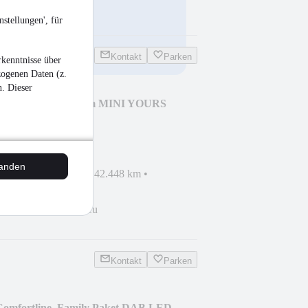
stellungen', für
Kontakt
Parken
kenntnisse über
zogenen Daten (z.
n. Dieser
n Cooper Works Trim MINI YOURS
tanden
haden
•
EZ 07/2021
•
42.448 km
•
zin
Bremse vorne neu
Kontakt
Parken
Comfortline, Family Paket DAB LED