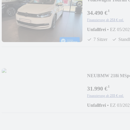
RFK
¹
34.490 €
Finanzierung ab
253 €
mtl.
Unfallfrei
•
EZ 05/202
7 Sitzer
Stand
NEU
BMW 218i MSpo
¹
31.990 €
Finanzierung ab
235 €
mtl.
Unfallfrei
•
EZ 03/202