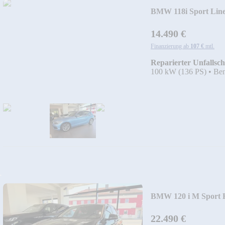
BMW 118i Sport Lin
14.490 €
Finanzierung ab
107 €
mtl.
Reparierter Unfallsc
100 kW (136 PS)
•
Ben
BMW 120 i M Spor
Tempomat
22.490 €