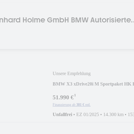
nhard Holme GmbH BMW Autorisierte
statt
Unsere Empfehlung
BMW X3 xDrive20i M Sportpaket HK
¹
51.990 €
Finanzierung ab
381 €
mtl.
Unfallfrei
•
EZ 01/2025
•
14.300 km
•
15