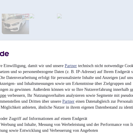
re Einwilligung, damit wir und unsere
Partner
technisch nicht notwendige Cook
BMW 220d LuxuryL
setzen und so personenbezogene Daten (z. B. IP-Adresse) auf Ihrem Endgerät s
ie Datenverarbeitung erfolgt für personalisierte Inhalte und Anzeigen (auf uns
¹
24.990 €
Anzeigen- und Inhaltsmessungen sowie um Erkenntnisse über Zielgruppen und
Finanzierung ab
184 €
mtl.
ngen zu gewinnen. Außerdem können wir so Ihre Nutzererfahrung innerhalb
u
uppe
verbessern, Ihr Nutzungsverhalten analysieren sowie Segmente mit pseudo
Reparierter Unfallsc
mmenstellen und Dritten über unsere
Partner
einen Datenabgleich zur Personali
140 kW (190 PS)
•
Die
Möglichkeit anbieten, ähnliche Nutzer in ihrem eigenen Datenbestand zu identi
oder Zugriff auf Informationen auf einem Endgerät
e Werbung und Inhalte, Messung von Werbeleistung und der Performance von In
chung sowie Entwicklung und Verbesserung von Angeboten