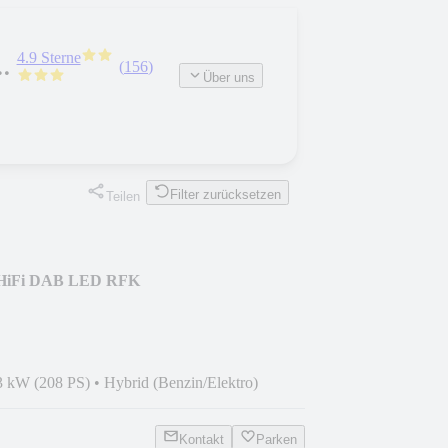
4.9 Sterne
(
156
)
Über uns
Filter zurücksetzen
Teilen
 HiFi DAB LED RFK
3 kW (208 PS)
•
Hybrid (Benzin/Elektro)
Kontakt
Parken