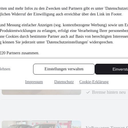
iten und mehr Infos zu den Zwecken und Partnern gibt es unter 'Datenschutzein
glichen Widerruf der Einwilligung auch erreichbar über den Link im Footer.
und Messung einfacher Anzeigen (sog. kontextbezogene Werbung) sowie um Er
Produktentwicklungen zu erlangen, erfolgt eine Verarbeitung Ihrer personenbe
ne Cookies durch bestimmte Partner auch auf Basis von berechtigten Interesse
 können Sie jederzeit unter 'Datenschutzeinstellungen' widersprechen.
MINI Cooper S Joh
 220 Partnern zusammen.
27.990 €
Finanzierung ab
206 €
mtl.
lehnen
Einstellungen verwalten
Einvers
Reparierter Unfallsc
131 kW (178 PS)
•
Ben
Impressum
Datenschutz
Cookie-Erklärung
Kundendienst neu
Bremse hinten neu
Volkswagen Touran 