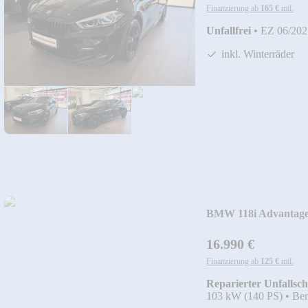
Finanzierung ab
165 €
mtl.
Unfallfrei
•
EZ 06/202
inkl. Winterräder
BMW 118i Advanta
16.990 €
Finanzierung ab
125 €
mtl.
Reparierter Unfallsc
103 kW (140 PS)
•
Ben