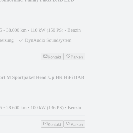
5
•
38.000 km
•
110 kW (150 PS)
•
Benzin
heizung
DynAudio Soundsystem
Kontakt
Parken
rt M Sportpaket Head-Up HK HiFi DAB
5
•
28.600 km
•
100 kW (136 PS)
•
Benzin
Kontakt
Parken