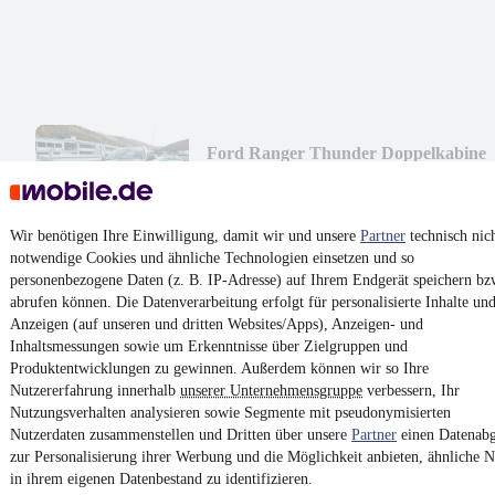
Ford Ranger Thunder Doppelkabine
4x4
¹
28.990 €
Finanzierung ab
308 €
mtl.
Wir benötigen Ihre Einwilligung, damit wir und unsere
Partner
technisch nic
Unfallfrei
•
EZ 12/2020
•
93.000 km
•
156 kW (212 PS)
•
Diesel
notwendige Cookies und ähnliche Technologien einsetzen und so
personenbezogene Daten (z. B. IP-Adresse) auf Ihrem Endgerät speichern bz
abrufen können. Die Datenverarbeitung erfolgt für personalisierte Inhalte un
Kontakt
Park
Anzeigen (auf unseren und dritten Websites/Apps), Anzeigen- und
Inhaltsmessungen sowie um Erkenntnisse über Zielgruppen und
¹
MwSt. ausweisbar
Produktentwicklungen zu gewinnen. Außerdem können wir so Ihre
Nutzererfahrung innerhalb
unserer Unternehmensgruppe
verbessern, Ihr
Nutzungsverhalten analysieren sowie Segmente mit pseudonymisierten
Nutzerdaten zusammenstellen und Dritten über unsere
Partner
einen Datenabg
zur Personalisierung ihrer Werbung und die Möglichkeit anbieten, ähnliche N
in ihrem eigenen Datenbestand zu identifizieren.
4.6 Sterne