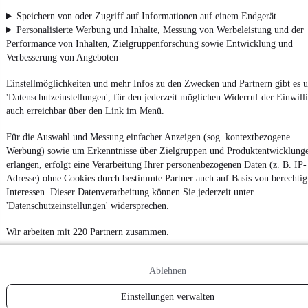
App installieren
Nutze mobile.de schnell und einfach
Speichern von oder Zugriff auf Informationen auf einem Endgerät
Personalisierte Werbung und Inhalte, Messung von Werbeleistung und der
Performance von Inhalten, Zielgruppenforschung sowie Entwicklung und
Verbesserung von Angeboten
Impressum
AGB
Einstellmöglichkeiten und mehr Infos zu den Zwecken und Partnern gibt es u
'Datenschutzeinstellungen', für den jederzeit möglichen Widerruf der Einwill
Vertrag widerrufen
auch erreichbar über den Link im Menü.
Datenschutz
Für die Auswahl und Messung einfacher Anzeigen (sog. kontextbezogene
Datenschutzeinstellungen
Werbung) sowie um Erkenntnisse über Zielgruppen und Produktentwicklung
Erklärung zur Barrierefreiheit
erlangen, erfolgt eine Verarbeitung Ihrer personenbezogenen Daten (z. B. IP-
Adresse) ohne Cookies durch bestimmte Partner auch auf Basis von berechtig
Report Security Vulnerability (English)
Interessen. Dieser Datenverarbeitung können Sie jederzeit unter
'Datenschutzeinstellungen' widersprechen.
Powered by
Wir arbeiten mit 220 Partnern zusammen.
Ob
Neuwagen
,
Gebrauchtwagen
oder
Leasing-Angebote
: Alle
Ablehnen
Fahrzeuge gibt es bei mobile.de
Einstellungen verwalten