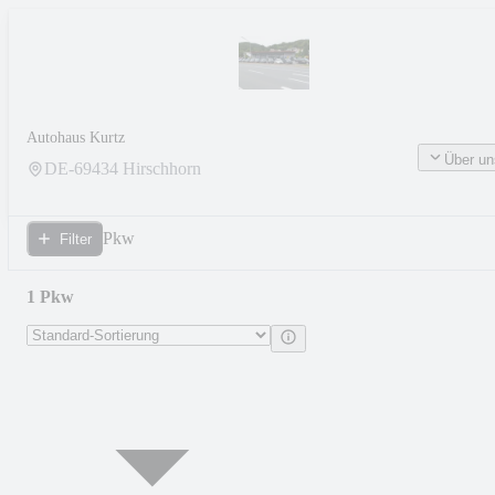
Autohaus Kurtz
Über un
DE-
69434
Hirschhorn
Pkw
Filter
1 Pkw