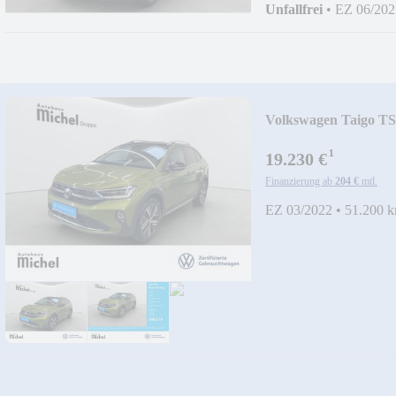
Unfallfrei
•
EZ 06/202
Volkswagen Taigo TSI
¹
19.230 €
Finanzierung ab
204 €
mtl.
EZ 03/2022
•
51.200 