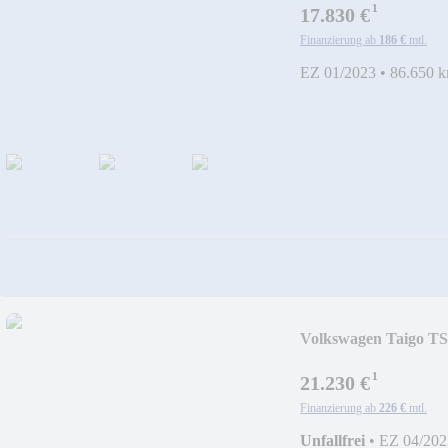
¹
17.830 €
Finanzierung ab
186 €
mtl.
EZ 01/2023
•
86.650 
Volkswagen Taigo TS
Trav
¹
21.230 €
Finanzierung ab
226 €
mtl.
Unfallfrei
•
EZ 04/202