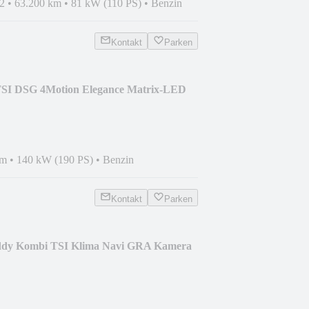
2
•
63.200 km
•
81 kW (110 PS)
•
Benzin
Kontakt
Parken
TSI DSG 4Motion Elegance Matrix-LED
km
•
140 kW (190 PS)
•
Benzin
Kontakt
Parken
ddy Kombi TSI Klima Navi GRA Kamera