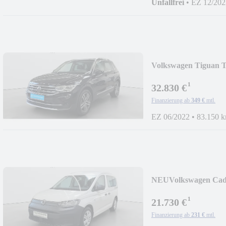
Unfallfrei
•
EZ 12/202
Volkswagen Tiguan 
Panod
¹
32.830 €
Finanzierung ab
349 €
mtl.
EZ 06/2022
•
83.150 
NEU
Volkswagen Ca
¹
21.730 €
Finanzierung ab
231 €
mtl.