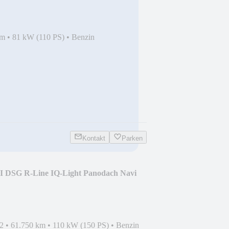
km
•
81 kW (110 PS)
•
Benzin
Kontakt
Parken
I DSG R-Line IQ-Light Panodach Navi
2
•
61.750 km
•
110 kW (150 PS)
•
Benzin