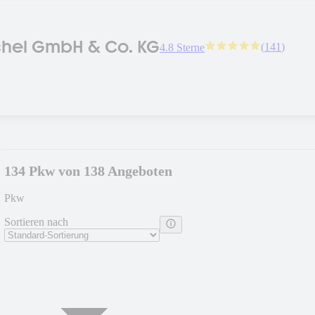
hel GmbH & Co. KG
(
141
)
4.8 Sterne
134 Pkw von 138 Angeboten
Pkw
Sortieren nach