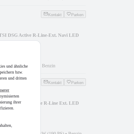
Kontakt
Parken
TSI DSG Active R-Line-Ext. Navi LED
km
•
81 kW (110 PS)
•
Benzin
ies und ähnliche
peichern bzw.
eren und dritten
Kontakt
Parken
nserer
nymisierten
sierung ihrer
SI DSG 4M Highline R-Line Ext. LED
fizieren.
halten,
0
•
46.400 km
•
140 kW (190 PS)
•
Benzin