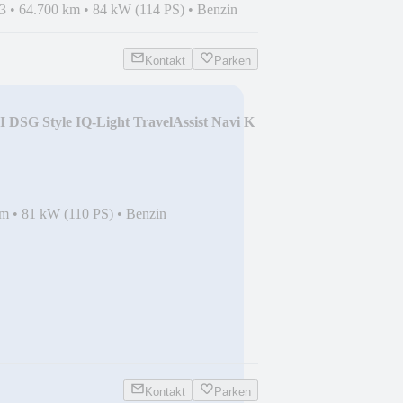
3
•
64.700 km
•
84 kW (114 PS)
•
Benzin
Kontakt
Parken
 DSG Style IQ-Light TravelAssist Navi K
km
•
81 kW (110 PS)
•
Benzin
Kontakt
Parken