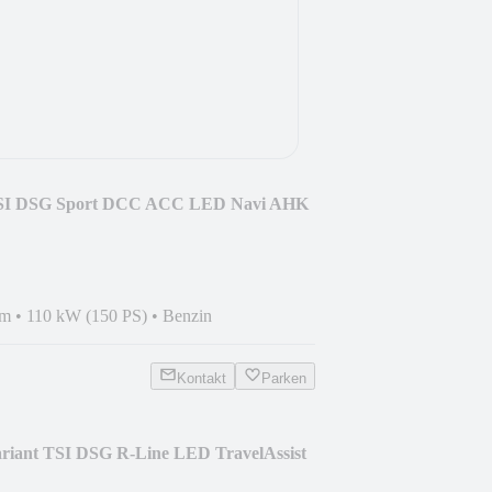
TSI DSG Sport DCC ACC LED Navi AHK
km
•
110 kW (150 PS)
•
Benzin
Kontakt
Parken
ariant TSI DSG R-Line LED TravelAssist