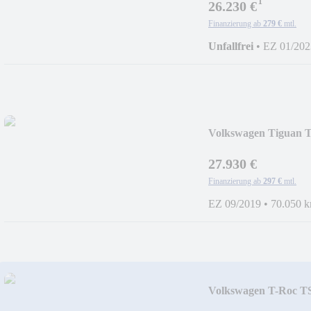
¹
26.230 €
Finanzierung ab
279 €
mtl.
Unfallfrei
•
EZ 01/202
Volkswagen Tiguan 
AHK Stan
27.930 €
Finanzierung ab
297 €
mtl.
EZ 09/2019
•
70.050 
Volkswagen T-Roc T