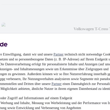
Volkswagen T-Cross 
Alu-
¹
19.130 €
Finanzierung ab
203 €
mtl.
EZ 06/2021
•
51.850 
re Einwilligung, damit wir und unsere
Partner
technisch nicht notwendige Cook
setzen und so personenbezogene Daten (z. B. IP-Adresse) auf Ihrem Endgerät s
ie Datenverarbeitung erfolgt für personalisierte Inhalte und Anzeigen (auf uns
Anzeigen- und Inhaltsmessungen sowie um Erkenntnisse über Zielgruppen und
ngen zu gewinnen. Außerdem können wir so Ihre Nutzererfahrung innerhalb
u
uppe
verbessern, Ihr Nutzungsverhalten analysieren sowie Segmente mit pseudo
mmenstellen und Dritten über unsere
Partner
einen Datenabgleich zur Personali
Volkswagen Tiguan T
Möglichkeit anbieten, ähnliche Nutzer in ihrem eigenen Datenbestand zu identi
ACC N
28.530 €
oder Zugriff auf Informationen auf einem Endgerät
Finanzierung ab
303 €
mtl.
e Werbung und Inhalte, Messung von Werbeleistung und der Performance von In
chung sowie Entwicklung und Verbesserung von Angeboten
Unfallfrei
•
EZ 07/202