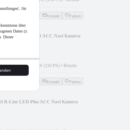
stellungen', für
Kontakt
Parken
kenntnisse über
zogenen Daten (z.
 TSI DSG Active LED ACC Navi Kamera
n. Dieser
1
•
50.800 km
•
81 kW (110 PS)
•
Benzin
tanden
Kontakt
Parken
SI R-Line LED-Plus ACC Navi Kamera