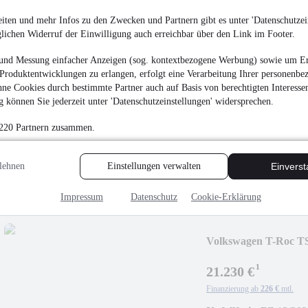
iten und mehr Infos zu den Zwecken und Partnern gibt es unter 'Datenschutzein
glichen Widerruf der Einwilligung auch erreichbar über den Link im Footer.
und Messung einfacher Anzeigen (sog. kontextbezogene Werbung) sowie um Er
Produktentwicklungen zu erlangen, erfolgt eine Verarbeitung Ihrer personenbe
Volkswagen T-Cross
ne Cookies durch bestimmte Partner auch auf Basis von berechtigten Interesse
 können Sie jederzeit unter 'Datenschutzeinstellungen' widersprechen.
19.630 €
 220 Partnern zusammen.
Finanzierung ab
205 €
mtl.
Unfallfrei
•
EZ 08/202
lehnen
Einstellungen verwalten
Einvers
Impressum
Datenschutz
Cookie-Erklärung
Volkswagen T-Roc T
¹
21.230 €
Finanzierung ab
226 €
mtl.