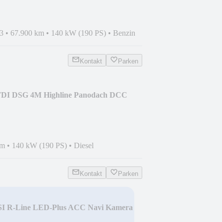
3
•
67.900 km
•
140 kW (190 PS)
•
Benzin
Kontakt
Parken
TDI DSG 4M Highline Panodach DCC
km
•
140 kW (190 PS)
•
Diesel
Kontakt
Parken
SI R-Line LED-Plus ACC Navi Kamera