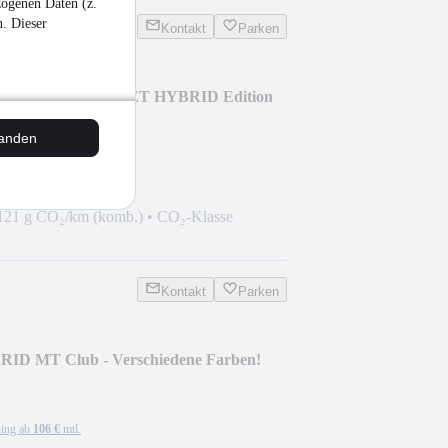
zogenen Daten (z.
n. Dieser
Kontakt
Parken
ürer 1.4 BOOSTERJET HYBRID Edition
tanden
ing ab
277 €
mtl.
10 PS)
•
Benzin
121 g CO₂/km (komb.)
•
CO₂-Klasse
Kontakt
Parken
BRID MT Club - Verschiedene Farben!
ing ab
106 €
mtl.