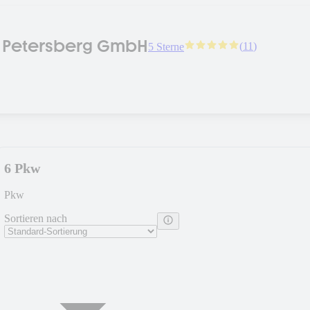
 Petersberg GmbH
(
11
)
5 Sterne
6 Pkw
Pkw
Sortieren nach