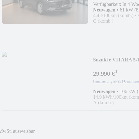
Verfügbarkeit: In 4 Wo
Neuwagen
•
61 kW (8
4,4 l/100km (komb.)
•
C (komb.)
Suzuki e VITARA 5-
¹
29.990 €
Finanzierung ab
251 €
mtl.
Leas
Neuwagen
•
106 kW (
14,9 kWh/100km (kom
A (komb.)
MwSt. ausweisbar