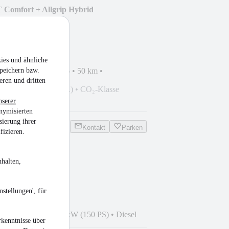
T Comfort + Allgrip Hybrid
ing ab
260 €
mtl.
ies und ähnliche
09.2026
peichern bzw.
ahrzeug
•
EZ 03/2026
•
50 km
•
in
eren und dritten
129 g CO₂/km (komb.)
•
CO₂-Klasse
nserer
nymisierten
sierung ihrer
Kontakt
Parken
fizieren.
halten,
van
stellungen', für
4
•
38.000 km
•
110 kW (150 PS)
•
Diesel
kenntnisse über