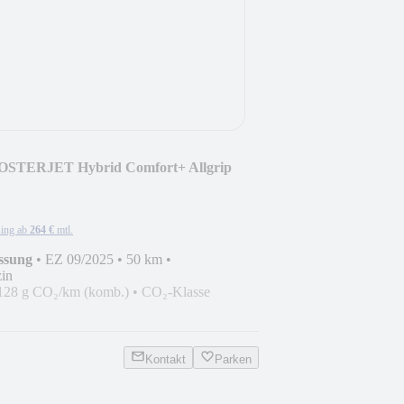
OOSTERJET Hybrid Comfort+ Allgrip
ing ab
264 €
mtl.
ssung
•
EZ 09/2025
•
50 km
•
in
128 g CO₂/km (komb.)
•
CO₂-Klasse
Kontakt
Parken