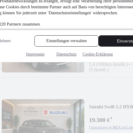
Produktentwicklungen zu erlangen, erfolgt eine Verarbeitung Ihrer personenbe
ne Cookies durch bestimmte Partner auch auf Basis von berechtigten Interesse
 können Sie jederzeit unter 'Datenschutzeinstellungen' widersprechen.
 220 Partnern zusammen.
Suzuki S-Cross 5-T
¹
lehnen
Einstellungen verwalten
Einvers
25.990 €
Finanzierung ab
218 €
mtl.
Leas
Impressum
Datenschutz
Cookie-Erklärung
Neuwagen
•
81 kW (1
5,4 l/100km (komb.)
•
D (komb.)
Suzuki Swift 1.2 HY
¹
19.300 €
Finanzierung ab
162 €
mtl.
Leas