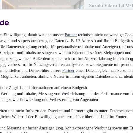
Suzuki Vitara 1,4 M/
¹
29.500 €
Finanzierung ab
247 €
mtl.
Leas
re Einwilligung, damit wir und unsere
Partner
technisch nicht notwendige Cook
Verfügbarkeit: Ab 01.
setzen und so personenbezogene Daten (z. B. IP-Adresse) auf Ihrem Endgerät s
Unfallfrei
•
Vorführf
95 kW (129 PS)
•
Benz
ie Datenverarbeitung erfolgt für personalisierte Inhalte und Anzeigen (auf uns
5,4 l/100km (komb.)
•
Anzeigen- und Inhaltsmessungen sowie um Erkenntnisse über Zielgruppen und
D (komb.)
ngen zu gewinnen. Außerdem können wir so Ihre Nutzererfahrung innerhalb
u
uppe
verbessern, Ihr Nutzungsverhalten analysieren sowie Segmente mit pseudo
mmenstellen und Dritten über unsere
Partner
einen Datenabgleich zur Personali
Möglichkeit anbieten, ähnliche Nutzer in ihrem eigenen Datenbestand zu identi
oder Zugriff auf Informationen auf einem Endgerät
e Werbung und Inhalte, Messung von Werbeleistung und der Performance von In
Volkswagen T7 Multi
chung sowie Entwicklung und Verbesserung von Angeboten
¹
49.199 €
iten und mehr Infos zu den Zwecken und Partnern gibt es unter 'Datenschutzein
Finanzierung ab
446 €
mtl.
glichen Widerruf der Einwilligung auch erreichbar über den Link im Footer.
Unfallfrei
•
EZ 12/202
und Messung einfacher Anzeigen (sog. kontextbezogene Werbung) sowie um Er