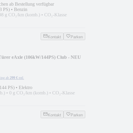
chen ab Bestellung verfügbar
3 PS)
•
Benzin
98 g CO₂/km (komb.)
•
CO₂-Klasse
Kontakt
Parken
Türer eAxle (106kW/144PS) Club - NEU
ing ab
299 €
mtl.
144 PS)
•
Elektro
b.)
•
0 g CO₂/km (komb.)
•
CO₂-Klasse
Kontakt
Parken