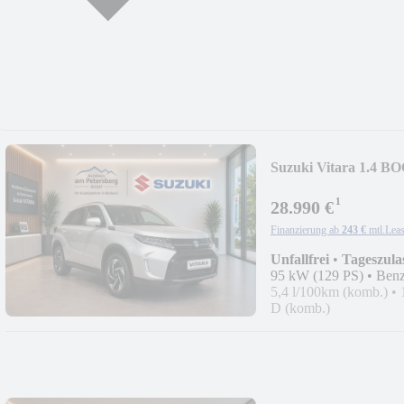
Suzuki Vitara 1.4 B
¹
28.990 €
Finanzierung ab
243 €
mtl.
Leas
Unfallfrei
•
Tageszula
95 kW (129 PS)
•
Benz
5,4 l/100km (komb.)
•
D (komb.)