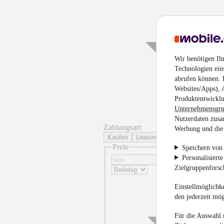
Wir benötigen Ih
Technologien ein
abrufen können. D
Websites/Apps), 
Produktentwicklu
Unternehmensgr
Nutzerdaten zusa
Zahlungsart
Werbung und die 
Kaufen
Leasing
Preis
Speichern von 
Personalisiert
Zielgruppenfors
Einstellmöglichke
den jederzeit mö
Für die Auswahl 