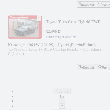
Kontakt
Park
Toyota Yaris Cross Hybrid FWD
Teamplayer*LED*PDC*NAVI*
¹
32.490 €
Finanzierung ab
345 €
mtl.
Neuwagen
•
96 kW (131 PS)
•
Hybrid (Benzin/Elektro)
4,5 l/100km (komb.)
•
101 g CO₂/km (komb.)
•
CO₂-Klasse
C (komb.)
Kontakt
Park
Zurück
1/2
1
2