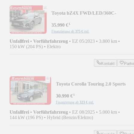
Toyota bZ4X FWD/LED/360C-
KAMERA/PDC/SHZ/NAVI/TEILLED
¹
35.990 €
Finanzierung ab
375 €
mtl.
Unfallfrei
•
Vorführfahrzeug
•
EZ 05/2023
•
3.800 km
•
150 kW (204 PS)
•
Elektro
Kontakt
Park
Toyota Corolla Touring 2.0 Sports
Hybrid Business E
¹
30.990 €
Finanzierung ab
323 €
mtl.
Unfallfrei
•
Vorführfahrzeug
•
EZ 08/2025
•
5.000 km
•
144 kW (196 PS)
•
Hybrid (Benzin/Elektro)