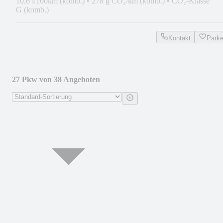
10,6 l/100km (komb.)
•
278 g CO₂/km (komb.)
•
CO₂-Klasse
G (komb.)
Kontakt
Park
27 Pkw von 38 Angeboten