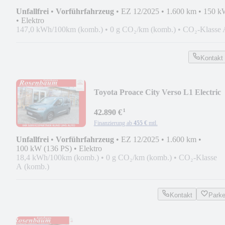
Unfallfrei
•
Vorführfahrzeug
•
EZ 12/2025
•
1.600 km
•
150 k
•
Elektro
147,0 kWh/100km (komb.)
•
0 g CO₂/km (komb.)
•
CO₂-Klasse 
Kontakt
Toyota Proace City Verso L1 Electric
Teamplayer*LED*PDC
¹
42.890 €
Finanzierung ab
455 €
mtl.
Unfallfrei
•
Vorführfahrzeug
•
EZ 12/2025
•
1.600 km
•
100 kW (136 PS)
•
Elektro
18,4 kWh/100km (komb.)
•
0 g CO₂/km (komb.)
•
CO₂-Klasse
A (komb.)
Kontakt
Park