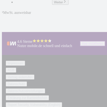
Weiter
¹
MwSt. ausweisbar
4.6 Sterne
App installieren
Nutze mobile.de schnell und einfach
Impressum
AGB
Vertrag widerrufen
Datenschutz
Datenschutzeinstellungen
Erklärung zur Barrierefreiheit
Report Security Vulnerability (English)