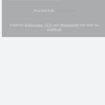
Powered by
Entdecke
Kleinwagen
,
SUV
und
Wohnmobile
und mehr bei
mobile.de