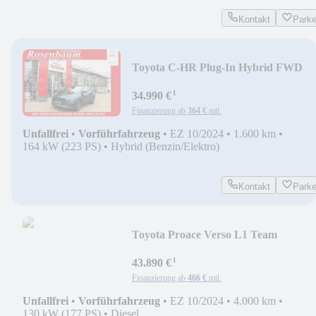
Kontakt
Park
Toyota C-HR Plug-In Hybrid FWD
Team D*LED*KAMERA*PDC*E6
¹
34.990 €
Finanzierung ab
364 €
mtl.
Unfallfrei
•
Vorführfahrzeug
•
EZ 10/2024
•
1.600 km
•
164 kW (223 PS)
•
Hybrid (Benzin/Elektro)
Kontakt
Park
Toyota Proace Verso L1 Team
D*LED*PDC*KAMERA*8-SITZER
¹
43.890 €
Finanzierung ab
466 €
mtl.
Unfallfrei
•
Vorführfahrzeug
•
EZ 10/2024
•
4.000 km
•
130 kW (177 PS)
•
Diesel