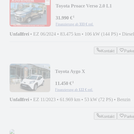
Toyota Proace Verso 2.0 L1
Comfort*PDC*KAMERA*SHZ*NAV
¹
31.990 €
Finanzierung ab
333 €
mtl.
Unfallfrei
•
EZ 06/2024
•
83.475 km
•
106 kW (144 PS)
•
Diesel
Kontakt
Park
Toyota Aygo X
Play*LED*KAMERA*KLIMA*APP
¹
CAR-PLAY*
11.450 €
Finanzierung ab
122 €
mtl.
Unfallfrei
•
EZ 11/2023
•
61.969 km
•
53 kW (72 PS)
•
Benzin
Kontakt
Park