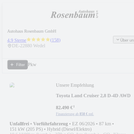
Autohaus Rosenbaum GmbH
(
158
)
4.9 Sterne
Über un
DE-
22880
Wedel
Pkw
Filter
Unsere Empfehlung
Toyota Land Cruiser 2,8 D-4D AWD
Executive*360C*PDC*SHZ
¹
82.490 €
Finanzierung ab
858 €
mtl.
Unfallfrei
•
Vorführfahrzeug
•
EZ 06/2026
•
87 km
•
151 kW (205 PS)
•
Hybrid (Diesel/Elektro)