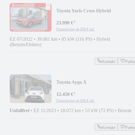
Toyota Yaris Cross Hybrid
Elegant*PANO*360C*GJR*HEAD-
¹
23.990 €
Finanzierung ab
255 €
mtl.
EZ 07/2022
•
39.081 km
•
85 kW (116 PS)
•
Hybrid
(Benzin/Elektro)
Kontakt
Park
Toyota Aygo X
Basis*LED*GJR*LED*APPLE-
¹
CARPLAY*KLIMA*1H*
12.450 €
Finanzierung ab
132 €
mtl.
Unfallfrei
•
EZ 11/2023
•
18.072 km
•
53 kW (72 PS)
•
Benzin
Kontakt
Park