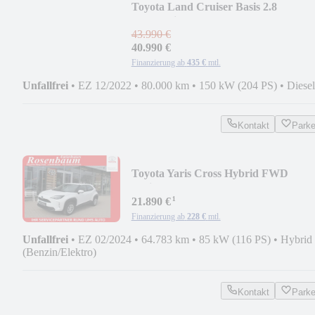
Toyota Land Cruiser Basis 2.8
Automatik*4x4*AHK*PDC*GJR
43.990 €
40.990 €
Finanzierung ab
435 €
mtl.
Unfallfrei
•
EZ 12/2022
•
80.000 km
•
150 kW (204 PS)
•
Diesel
Kontakt
Park
Toyota Yaris Cross Hybrid FWD
Basis*GJR*KAMERA*KLIMA*1H
¹
21.890 €
Finanzierung ab
228 €
mtl.
Unfallfrei
•
EZ 02/2024
•
64.783 km
•
85 kW (116 PS)
•
Hybrid
(Benzin/Elektro)
Kontakt
Park