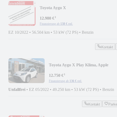
Toyota Aygo X
Pulse*LED*PDC*KAMERA*SHZ*NAVI
¹
12.980 €
Finanzierung ab
138 €
mtl.
EZ 10/2022
•
56.504 km
•
53 kW (72 PS)
•
Benzin
Kontakt
Toyota Aygo X Play Klima, Apple
Carplay, Adroid Auto
¹
12.750 €
Finanzierung ab
136 €
mtl.
Unfallfrei
•
EZ 05/2022
•
49.250 km
•
53 kW (72 PS)
•
Benzin
Kontakt
Park