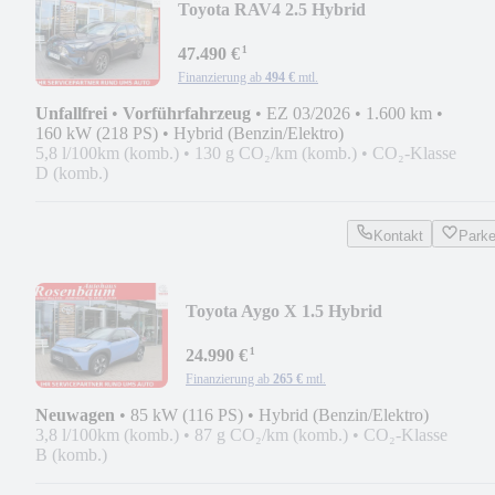
Toyota RAV4 2.5 Hybrid
Teamplayer*LED*KAMERA*PDC*NAV
¹
47.490 €
Finanzierung ab
494 €
mtl.
Unfallfrei
•
Vorführfahrzeug
•
EZ 03/2026
•
1.600 km
•
160 kW (218 PS)
•
Hybrid (Benzin/Elektro)
5,8 l/100km (komb.)
•
130 g CO₂/km (komb.)
•
CO₂-Klasse
D (komb.)
Kontakt
Park
Toyota Aygo X 1.5 Hybrid
Teamplayer*LED*KAMERA*ALU*SH
¹
24.990 €
Finanzierung ab
265 €
mtl.
Neuwagen
•
85 kW (116 PS)
•
Hybrid (Benzin/Elektro)
3,8 l/100km (komb.)
•
87 g CO₂/km (komb.)
•
CO₂-Klasse
B (komb.)