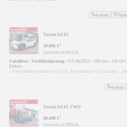
Kontakt
Park
Toyota bZ4X
FWD*LED*360C*PDC*LEDER*NAVI*S
¹
39.990 €
Finanzierung ab
424 €
mtl.
Unfallfrei
•
Vorführfahrzeug
•
EZ 08/2023
•
590 km
•
150 kW 
Elektro
-- kWh/100km (komb.)
•
0 g CO₂/km (komb.)
•
CO₂-Klasse -- (k
Kontakt
Toyota bZ4X FWD
Teamplayer*360C*LED*PDC*SHZ*NA
¹
40.490 €
Finanzierung ab
430 €
mtl.