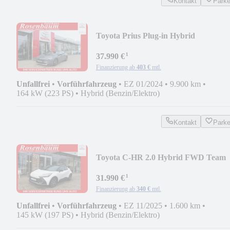
Kontakt
Park
Toyota Prius Plug-in Hybrid
Executive/LED/PDC/NAVI/SHZ
¹
37.990 €
Finanzierung ab
403 €
mtl.
Unfallfrei
•
Vorführfahrzeug
•
EZ 01/2024
•
9.900 km
•
164 kW (223 PS)
•
Hybrid (Benzin/Elektro)
Kontakt
Park
Toyota C-HR 2.0 Hybrid FWD Team
D*LED*PDC*KAMERA*NAVI*
¹
31.990 €
Finanzierung ab
340 €
mtl.
Unfallfrei
•
Vorführfahrzeug
•
EZ 11/2025
•
1.600 km
•
145 kW (197 PS)
•
Hybrid (Benzin/Elektro)