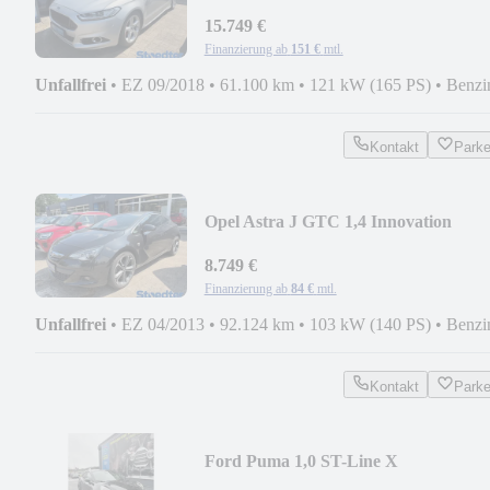
Lederausstattung
15.749 €
Finanzierung ab
151 €
mtl.
Unfallfrei
•
EZ 09/2018
•
61.100 km
•
121 kW (165 PS)
•
Benzi
Kontakt
Park
Opel Astra J GTC 1,4 Innovation
ecoFlex
8.749 €
Finanzierung ab
84 €
mtl.
Unfallfrei
•
EZ 04/2013
•
92.124 km
•
103 kW (140 PS)
•
Benzi
Kontakt
Park
Ford Puma 1,0 ST-Line X