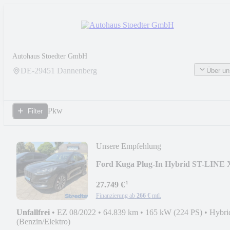
Autohaus Stoedter GmbH
DE-
29451
Dannenberg
Über un
Pkw
Filter
Unsere Empfehlung
Ford Kuga Plug-In Hybrid ST-LINE 
2.5 PHEV 225PS
¹
27.749 €
Finanzierung ab
266 €
mtl.
Unfallfrei
•
EZ 08/2022
•
64.839 km
•
165 kW (224 PS)
•
Hybri
(Benzin/Elektro)