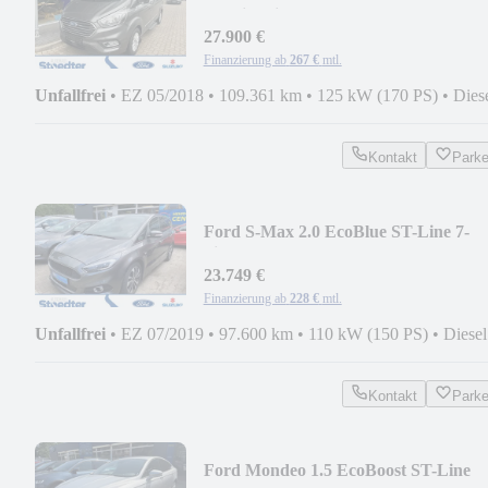
TDCi 9-Sitzer, Autom
27.900 €
Finanzierung ab
267 €
mtl.
Unfallfrei
•
EZ 05/2018
•
109.361 km
•
125 kW (170 PS)
•
Dies
Kontakt
Park
Ford S-Max 2.0 EcoBlue ST-Line 7-
Sitzer Sportpaket P
23.749 €
Finanzierung ab
228 €
mtl.
Unfallfrei
•
EZ 07/2019
•
97.600 km
•
110 kW (150 PS)
•
Diesel
Kontakt
Park
Ford Mondeo 1.5 EcoBoost ST-Line