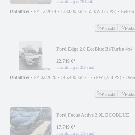
Finanzierung ab
76 €
mtl.
Unfallfrei
•
EZ 12/2014
•
133.000 km
•
55 kW (75 PS)
•
Benzin
Kontakt
Park
Ford Edge 2,0 EcoBlue Bi-Turbo 4x4
ST-Line 238PS
¹
22.749 €
Finanzierung ab
218 €
mtl.
Unfallfrei
•
EZ 02/2020
•
146.400 km
•
175 kW (238 PS)
•
Dies
Kontakt
Park
Ford Focus Active 2.0L ECOBLUE
AHK-abnehmbar Navi LED
¹
17.749 €
Finanzierung ab
170 €
mtl.