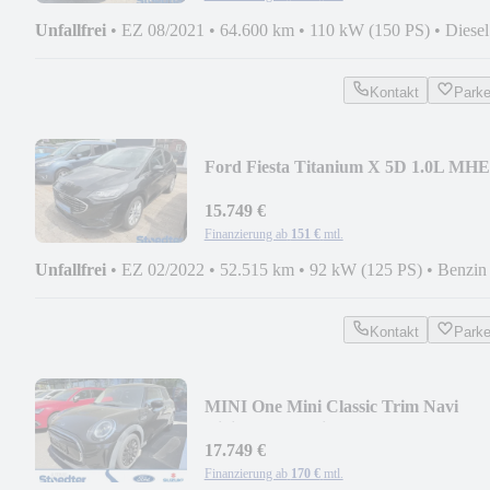
Unfallfrei
•
EZ 08/2021
•
64.600 km
•
110 kW (150 PS)
•
Diesel
Kontakt
Park
Ford Fiesta Titanium X 5D 1.0L MH
AUTOMATIK, AHK 1.
15.749 €
Finanzierung ab
151 €
mtl.
Unfallfrei
•
EZ 02/2022
•
52.515 km
•
92 kW (125 PS)
•
Benzin
Kontakt
Park
MINI One Mini Classic Trim Navi
Digitales Cockpit App
17.749 €
Finanzierung ab
170 €
mtl.