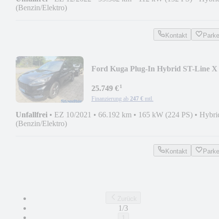
(Benzin/Elektro)
Kontakt
Park
Ford Kuga Plug-In Hybrid ST-Line X
225PS AHK,PANO
¹
25.749 €
Finanzierung ab
247 €
mtl.
Unfallfrei
•
EZ 10/2021
•
66.192 km
•
165 kW (224 PS)
•
Hybri
(Benzin/Elektro)
Kontakt
Park
Zurück
1/3
1