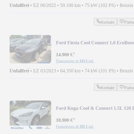
Unfallfrei
•
EZ 06/2022
•
59.100 km
•
75 kW (102 PS)
•
Benzin
Kontakt
Park
Ford Fiesta Cool Connect 1.0 EcoBoos
100PS 1. Hand
¹
14.900 €
Finanzierung ab
143 €
mtl.
Unfallfrei
•
EZ 03/2023
•
64.350 km
•
74 kW (101 PS)
•
Benzin
Kontakt
Park
Ford Kuga Cool & Connect 1.5L 120 
AHK-klappbar Nav
¹
18.900 €
Finanzierung ab
181 €
mtl.