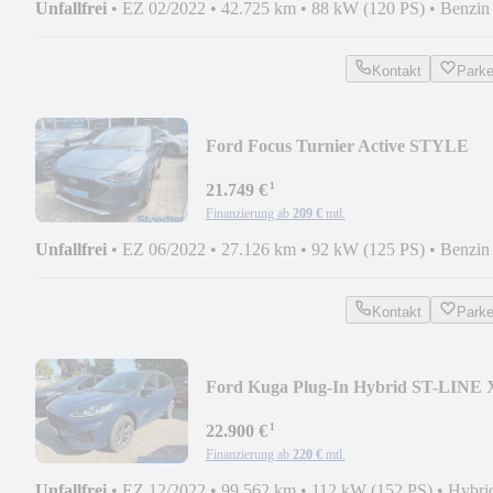
Unfallfrei
•
EZ 02/2022
•
42.725 km
•
88 kW (120 PS)
•
Benzin
Kontakt
Park
Ford Focus Turnier Active STYLE
1.0L125P 1.Hand
¹
21.749 €
Finanzierung ab
209 €
mtl.
Unfallfrei
•
EZ 06/2022
•
27.126 km
•
92 kW (125 PS)
•
Benzin
Kontakt
Park
Ford Kuga Plug-In Hybrid ST-LINE 
225PS 1.Hand
¹
22.900 €
Finanzierung ab
220 €
mtl.
Unfallfrei
•
EZ 12/2022
•
99.562 km
•
112 kW (152 PS)
•
Hybri