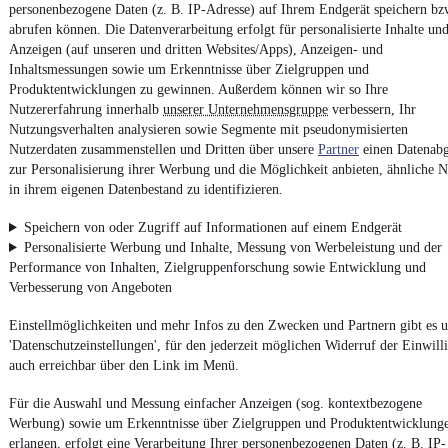
personenbezogene Daten (z. B. IP-Adresse) auf Ihrem Endgerät speichern bz
Erklärung zur Barrierefreiheit
abrufen können. Die Datenverarbeitung erfolgt für personalisierte Inhalte un
Report Security Vulnerability (English)
Anzeigen (auf unseren und dritten Websites/Apps), Anzeigen- und
Inhaltsmessungen sowie um Erkenntnisse über Zielgruppen und
Produktentwicklungen zu gewinnen. Außerdem können wir so Ihre
Powered by
Nutzererfahrung innerhalb
unserer Unternehmensgruppe
verbessern, Ihr
Nutzungsverhalten analysieren sowie Segmente mit pseudonymisierten
Nutzerdaten zusammenstellen und Dritten über unsere
Partner
einen Datenabg
Entdecke
Kleinwagen
,
SUV
und
Wohnmobile
und mehr bei
zur Personalisierung ihrer Werbung und die Möglichkeit anbieten, ähnliche N
mobile.de
in ihrem eigenen Datenbestand zu identifizieren.
Speichern von oder Zugriff auf Informationen auf einem Endgerät
Personalisierte Werbung und Inhalte, Messung von Werbeleistung und der
Performance von Inhalten, Zielgruppenforschung sowie Entwicklung und
Verbesserung von Angeboten
Einstellmöglichkeiten und mehr Infos zu den Zwecken und Partnern gibt es u
'Datenschutzeinstellungen', für den jederzeit möglichen Widerruf der Einwill
auch erreichbar über den Link im Menü.
Für die Auswahl und Messung einfacher Anzeigen (sog. kontextbezogene
Werbung) sowie um Erkenntnisse über Zielgruppen und Produktentwicklung
erlangen, erfolgt eine Verarbeitung Ihrer personenbezogenen Daten (z. B. IP-