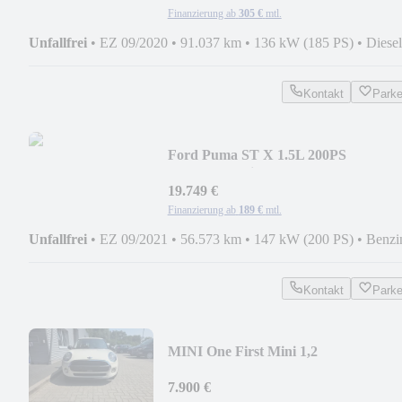
Finanzierung ab
305 €
mtl.
Unfallfrei
•
EZ 09/2020
•
91.037 km
•
136 kW (185 PS)
•
Diesel
Kontakt
Park
Ford Puma ST X 1.5L 200PS
Panorma/Schiebedach
19.749 €
Finanzierung ab
189 €
mtl.
Unfallfrei
•
EZ 09/2021
•
56.573 km
•
147 kW (200 PS)
•
Benzi
Kontakt
Park
MINI One First Mini 1,2
7.900 €