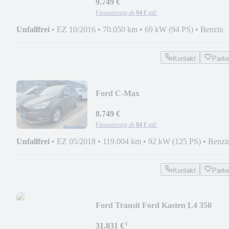
9.749 €
Finanzierung ab
94 €
mtl.
Unfallfrei
•
EZ 10/2016
•
70.050 km
•
69 kW (94 PS)
•
Benzin
Kontakt
Park
Ford C-Max
8.749 €
Finanzierung ab
84 €
mtl.
Unfallfrei
•
EZ 05/2018
•
119.004 km
•
92 kW (125 PS)
•
Benzi
Kontakt
Park
Ford Transit Ford Kasten L4 350
DOKA GRAU 185PS
¹
31.831 €