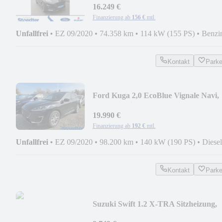
16.249 €
Finanzierung ab
156 €
mtl.
Unfallfrei
•
EZ 09/2020
•
74.358 km
•
114 kW (155 PS)
•
Benzi
Kontakt
Park
Ford Kuga 2,0 EcoBlue Vignale Navi,
Head-up-Display
19.990 €
Finanzierung ab
192 €
mtl.
Unfallfrei
•
EZ 09/2020
•
98.200 km
•
140 kW (190 PS)
•
Diesel
Kontakt
Park
Suzuki Swift 1.2 X-TRA Sitzheizung,
Tempomat, LED-Tagfa