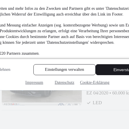
14.880 €
iten und mehr Infos zu den Zwecken und Partnern gibt es unter 'Datenschutzein
Finanzierung ab
158 €
mtl.
glichen Widerruf der Einwilligung auch erreichbar über den Link im Footer.
Unfallfrei
•
EZ 08/201
und Messung einfacher Anzeigen (sog. kontextbezogene Werbung) sowie um Er
Bluetooth
Produktentwicklungen zu erlangen, erfolgt eine Verarbeitung Ihrer personenbe
ne Cookies durch bestimmte Partner auch auf Basis von berechtigten Interesse
 können Sie jederzeit unter 'Datenschutzeinstellungen' widersprechen.
 220 Partnern zusammen.
Volkswagen Golf VII
lehnen
Einstellungen verwalten
Einvers
29.990 €
Impressum
Datenschutz
Cookie-Erklärung
Finanzierung ab
318 €
mtl.
EZ 04/2020
•
60.000 
LED