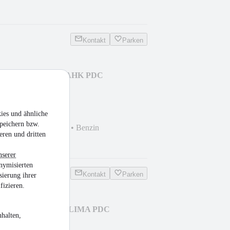
Kontakt
Parken
-Gang basis KLIMA AHK PDC
ies und ähnliche
peichern bzw.
km
•
110 kW (150 PS)
•
Benzin
eren und dritten
nserer
nymisierten
Kontakt
Parken
sierung ihrer
fizieren.
.0 TSI Basis NAVI KLIMA PDC
halten,