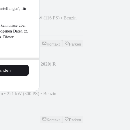
stellungen', für
9
•
89.150 km
•
85 kW (116 PS)
•
Benzin
kenntnisse über
zogenen Daten (z.
n. Dieser
Kontakt
Parken
 (BQ1/BE2)(01.2017- 2020) R
tanden
km
•
221 kW (300 PS)
•
Benzin
Kontakt
Parken