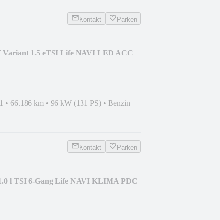
Kontakt
Parken
f Variant 1.5 eTSI Life NAVI LED ACC
1
•
66.186 km
•
96 kW (131 PS)
•
Benzin
Kontakt
Parken
1.0 l TSI 6-Gang Life NAVI KLIMA PDC