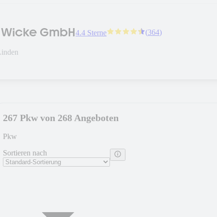
 Wicke GmbH
(
364
)
4.4 Sterne
Linden
267 Pkw von 268 Angeboten
Pkw
Sortieren nach