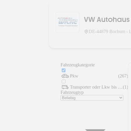
VW Autohaus
DE-
44879
Bochum - 
Fahrzeugkategorie
Pkw
(
267
)
Transporter oder Lkw bis 7,5 t
(
1
)
Fahrzeugtyp