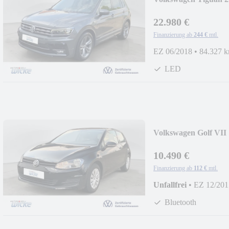
19
22.980 €
Finanzierung ab
244 €
mtl.
EZ 06/2018
•
84.327 
LED
Volkswagen Golf VII
LEDERLENKRAD
10.490 €
Finanzierung ab
112 €
mtl.
Unfallfrei
•
EZ 12/201
Bluetooth