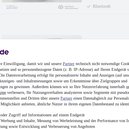
Bluetooth
Audi Q2 1.4 TFSI 6
TEMPOMAT
14.990 €
Finanzierung ab
159 €
mtl.
re Einwilligung, damit wir und unsere
Partner
technisch nicht notwendige Cook
setzen und so personenbezogene Daten (z. B. IP-Adresse) auf Ihrem Endgerät s
EZ 07/2017
•
79.576 
ie Datenverarbeitung erfolgt für personalisierte Inhalte und Anzeigen (auf uns
Anzeigen- und Inhaltsmessungen sowie um Erkenntnisse über Zielgruppen und
Bluetooth
ngen zu gewinnen. Außerdem können wir so Ihre Nutzererfahrung innerhalb
u
uppe
verbessern, Ihr Nutzungsverhalten analysieren sowie Segmente mit pseudo
mmenstellen und Dritten über unsere
Partner
einen Datenabgleich zur Personali
Möglichkeit anbieten, ähnliche Nutzer in ihrem eigenen Datenbestand zu identi
oder Zugriff auf Informationen auf einem Endgerät
Volkswagen T-Roc 1
e Werbung und Inhalte, Messung von Werbeleistung und der Performance von In
chung sowie Entwicklung und Verbesserung von Angeboten