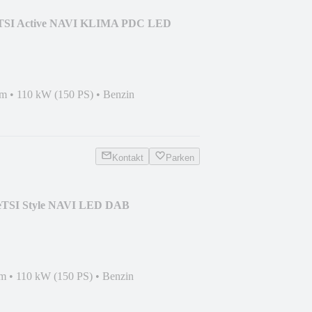
5 TSI Active NAVI KLIMA PDC LED
km
•
110 kW (150 PS)
•
Benzin
Kontakt
Parken
 eTSI Style NAVI LED DAB
km
•
110 kW (150 PS)
•
Benzin