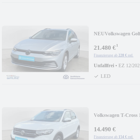
NEU
Volkswagen Gol
PANO SHZ
¹
21.480 €
Finanzierung ab
228 €
mtl.
Unfallfrei
•
EZ 12/202
LED
Volkswagen T-Cross 
ACC
14.490 €
Finanzierung ab
154 €
mtl.