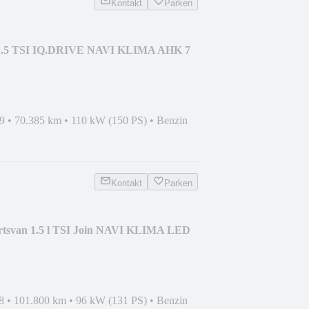
Kontakt
Parken
 1.5 TSI IQ.DRIVE NAVI KLIMA AHK 7
9
•
70.385 km
•
110 kW (150 PS)
•
Benzin
Kontakt
Parken
rtsvan 1.5 l TSI Join NAVI KLIMA LED
8
•
101.800 km
•
96 kW (131 PS)
•
Benzin