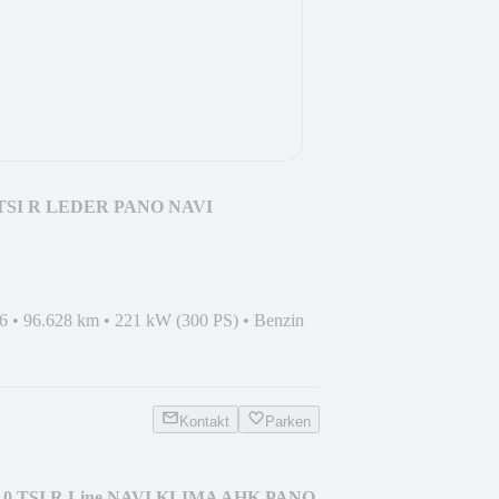
.0 TSI R LEDER PANO NAVI
6
•
96.628 km
•
221 kW (300 PS)
•
Benzin
Kontakt
Parken
 2.0 TSI R Line NAVI KLIMA AHK PANO