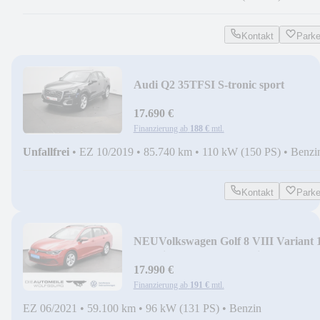
Kontakt
Park
Audi Q2 35TFSI S-tronic sport
SITZHZ/ALLWETTER/APS
17.690 €
Finanzierung ab
188 €
mtl.
Unfallfrei
•
EZ 10/2019
•
85.740 km
•
110 kW (150 PS)
•
Benzi
Kontakt
Park
NEU
Volkswagen Golf 8 VIII Variant 
TSI Life Pano/ACC/Multil
17.990 €
Finanzierung ab
191 €
mtl.
EZ 06/2021
•
59.100 km
•
96 kW (131 PS)
•
Benzin