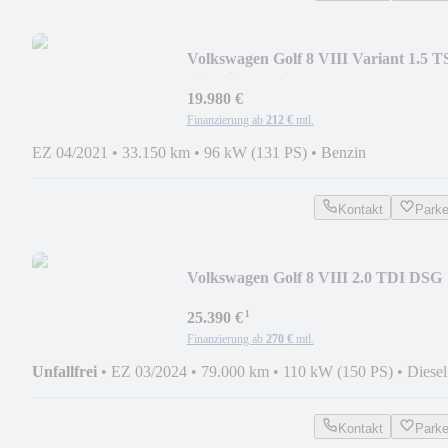
Volkswagen Golf 8 VIII Variant 1.5 T
Life Einparkhi/Pano
19.980 €
Finanzierung ab
212 €
mtl.
EZ 04/2021
•
33.150 km
•
96 kW (131 PS)
•
Benzin
Kontakt
Park
Volkswagen Golf 8 VIII 2.0 TDI DSG
Move HeadUp/Pano/AHK/LED
¹
25.390 €
Finanzierung ab
270 €
mtl.
Unfallfrei
•
EZ 03/2024
•
79.000 km
•
110 kW (150 PS)
•
Diesel
Kontakt
Park