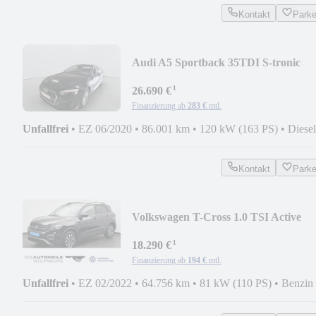
Kontakt
Park
Audi A5 Sportback 35TDI S-tronic
LEDER/AHK/PANO/MATRI
¹
26.690 €
Finanzierung ab
283 €
mtl.
Unfallfrei
•
EZ 06/2020
•
86.001 km
•
120 kW (163 PS)
•
Diesel
Kontakt
Park
Volkswagen T-Cross 1.0 TSI Active
ACC/AHK
¹
18.290 €
Finanzierung ab
194 €
mtl.
Unfallfrei
•
EZ 02/2022
•
64.756 km
•
81 kW (110 PS)
•
Benzin