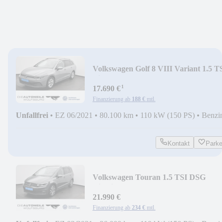
Volkswagen Golf 8 VIII Variant 1.5 T
Life App-Connect/ACC
¹
17.690 €
Finanzierung ab
188 €
mtl.
Unfallfrei
•
EZ 06/2021
•
80.100 km
•
110 kW (150 PS)
•
Benzi
Kontakt
Park
Volkswagen Touran 1.5 TSI DSG
Highline AHK/Pano/Rückkam
21.990 €
Finanzierung ab
234 €
mtl.