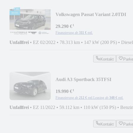
Volkswagen Passat Variant 2.0TDI
4Motion DSG R-LINE AHK/STA
¹
29.290 €
Finanzierung ab
311 €
mtl.
Unfallfrei
•
EZ 02/2022
•
78.313 km
•
147 kW (200 PS)
•
Diesel
Kontakt
Park
Audi A3 Sportback 35TFSI
LED/APS/KLIMAAUTOMATIK
¹
19.990 €
Finanzierung ab
212 €
mtl.
Leasing ab
348 €
mtl.
Unfallfrei
•
EZ 11/2022
•
59.112 km
•
110 kW (150 PS)
•
Benzi
Kontakt
Park