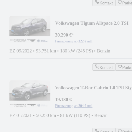
Kontakt
Park
Volkswagen Tiguan Allspace 2.0 TSI
4Motion DSG Elegance Hea
¹
30.290 €
Finanzierung ab
322 €
mtl.
EZ 09/2022
•
93.751 km
•
180 kW (245 PS)
•
Benzin
Kontakt
Park
Volkswagen T-Roc Cabrio 1.0 TSI Sty
ACC/Einparkhi
19.180 €
Finanzierung ab
204 €
mtl.
EZ 01/2021
•
50.250 km
•
81 kW (110 PS)
•
Benzin