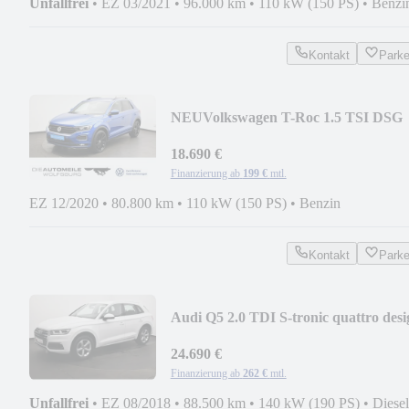
Unfallfrei
•
EZ 03/2021
•
96.000 km
•
110 kW (150 PS)
•
Benzi
Kontakt
Park
NEU
Volkswagen T-Roc 1.5 TSI DSG
Sport AHK/ACC/Rückkam
18.690 €
Finanzierung ab
199 €
mtl.
EZ 12/2020
•
80.800 km
•
110 kW (150 PS)
•
Benzin
Kontakt
Park
Audi Q5 2.0 TDI S-tronic quattro desi
AHK/Rückkam/A
24.690 €
Finanzierung ab
262 €
mtl.
Unfallfrei
•
EZ 08/2018
•
88.500 km
•
140 kW (190 PS)
•
Diesel