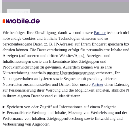
Impressum
AGB
Vertrag widerrufen
Wir benötigen Ihre Einwilligung, damit wir und unsere
Partner
technisch nic
Datenschutz
notwendige Cookies und ähnliche Technologien einsetzen und so
personenbezogene Daten (z. B. IP-Adresse) auf Ihrem Endgerät speichern bz
Datenschutzeinstellungen
abrufen können. Die Datenverarbeitung erfolgt für personalisierte Inhalte un
Erklärung zur Barrierefreiheit
Anzeigen (auf unseren und dritten Websites/Apps), Anzeigen- und
Inhaltsmessungen sowie um Erkenntnisse über Zielgruppen und
Report Security Vulnerability (English)
Produktentwicklungen zu gewinnen. Außerdem können wir so Ihre
Nutzererfahrung innerhalb
unserer Unternehmensgruppe
verbessern, Ihr
Powered by
Nutzungsverhalten analysieren sowie Segmente mit pseudonymisierten
Nutzerdaten zusammenstellen und Dritten über unsere
Partner
einen Datenabg
zur Personalisierung ihrer Werbung und die Möglichkeit anbieten, ähnliche N
Entdecke
Kleinwagen
,
SUV
und
Wohnmobile
und mehr bei
in ihrem eigenen Datenbestand zu identifizieren.
mobile.de
Speichern von oder Zugriff auf Informationen auf einem Endgerät
Personalisierte Werbung und Inhalte, Messung von Werbeleistung und der
Performance von Inhalten, Zielgruppenforschung sowie Entwicklung und
Verbesserung von Angeboten