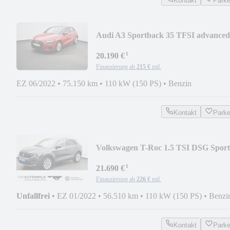
Kontakt
Park
Audi A3 Sportback 35 TFSI advanced
AHK/Pano/Einparkhi
¹
20.190 €
Finanzierung ab
215 €
mtl.
EZ 06/2022
•
75.150 km
•
110 kW (150 PS)
•
Benzin
Kontakt
Park
Volkswagen T-Roc 1.5 TSI DSG Sport
LED/ACC
¹
21.690 €
Finanzierung ab
226 €
mtl.
Unfallfrei
•
EZ 01/2022
•
56.510 km
•
110 kW (150 PS)
•
Benzi
Kontakt
Park