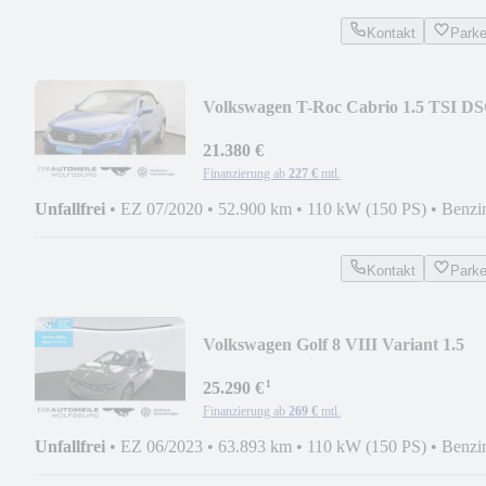
Kontakt
Park
Volkswagen T-Roc Cabrio 1.5 TSI D
Style Standhzg/App-Conn
21.380 €
Finanzierung ab
227 €
mtl.
Unfallfrei
•
EZ 07/2020
•
52.900 km
•
110 kW (150 PS)
•
Benzi
Kontakt
Park
Volkswagen Golf 8 VIII Variant 1.5
eTSI DSG Active Matrix/A
¹
25.290 €
Finanzierung ab
269 €
mtl.
Unfallfrei
•
EZ 06/2023
•
63.893 km
•
110 kW (150 PS)
•
Benzi