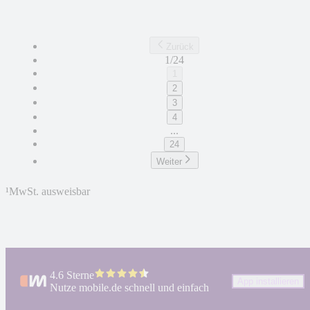
Zurück
1/24
1
2
3
4
...
24
Weiter
¹
MwSt. ausweisbar
4.6 Sterne
App installieren
Nutze mobile.de schnell und einfach