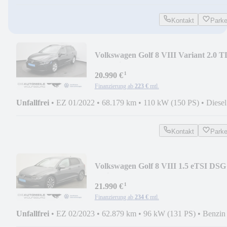
Kontakt
Park
Volkswagen Golf 8 VIII Variant 2.0 T
DSG Life LED/ACC/AHK
¹
20.990 €
Finanzierung ab
223 €
mtl.
Unfallfrei
•
EZ 01/2022
•
68.179 km
•
110 kW (150 PS)
•
Diesel
Kontakt
Park
Volkswagen Golf 8 VIII 1.5 eTSI DSG
Active LED/Stand/ACC/H+
¹
21.990 €
Finanzierung ab
234 €
mtl.
Unfallfrei
•
EZ 02/2023
•
62.879 km
•
96 kW (131 PS)
•
Benzin