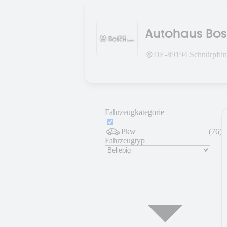
Autohaus Bo
DE-
89194
Schnürpfli
Fahrzeugkategorie
Pkw
(
76
)
Fahrzeugtyp