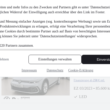
SHZ
iten und mehr Infos zu den Zwecken und Partnern gibt es unter 'Datenschutzein
¹
23.750 €
glichen Widerruf der Einwilligung auch erreichbar über den Link im Footer.
Finanzierung ab
252 €
mtl.
und Messung einfacher Anzeigen (sog. kontextbezogene Werbung) sowie um Er
EZ 06/2021
•
99.350 
Produktentwicklungen zu erlangen, erfolgt eine Verarbeitung Ihrer personenbe
ne Cookies durch bestimmte Partner auch auf Basis von berechtigten Interesse
LED
 können Sie jederzeit unter 'Datenschutzeinstellungen' widersprechen.
 220 Partnern zusammen.
lehnen
Einstellungen verwalten
Einvers
Volkswagen Golf VIII
Impressum
Datenschutz
Cookie-Erklärung
¹
23.555 €
Finanzierung ab
250 €
mtl.
EZ 03/2023
•
85.600 
LED