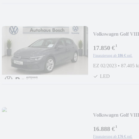
Volkswagen Golf VII
¹
17.850 €
Finanzierung ab
186 €
mtl.
EZ 02/2023
•
87.405 
LED
Volkswagen Golf VIII
¹
16.888 €
Finanzierung ab
176 €
mtl.