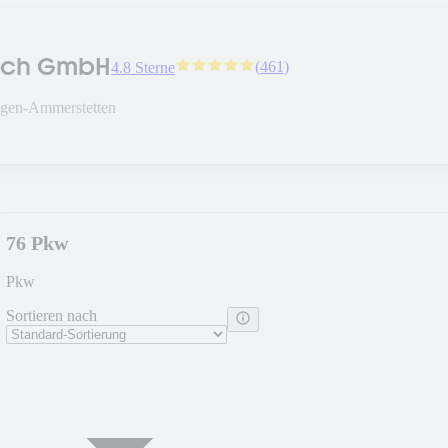
sch GmbH
(
461
)
4.8 Sterne
ngen-Ammerstetten
76 Pkw
Pkw
Sortieren nach