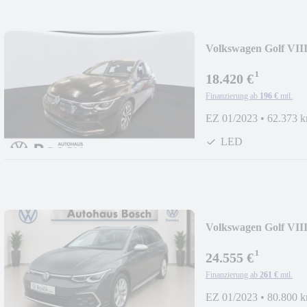
Volkswagen Golf VIII
¹
18.420 €
Finanzierung ab
196 €
mtl.
EZ 01/2023
•
62.373 
LED
Volkswagen Golf VIII
¹
24.555 €
Finanzierung ab
261 €
mtl.
EZ 01/2023
•
80.800 