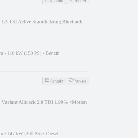
Kontakt
Parken
 1.5 TSI Active Standheizung Bluetooth
km
•
110 kW (150 PS)
•
Benzin
Kontakt
Parken
 Variant Alltrack 2.0 TDI 1,99% 4Motion
km
•
147 kW (200 PS)
•
Diesel