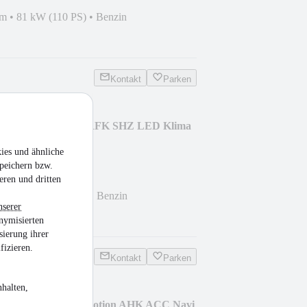
km
•
81 kW (110 PS)
•
Benzin
Kontakt
Parken
I 1.5 TSI Life Navi RFK SHZ LED Klima
ies und ähnliche
peichern bzw.
eren und dritten
km
•
96 kW (131 PS)
•
Benzin
nserer
nymisierten
sierung ihrer
fizieren.
Kontakt
Parken
halten,
2.0 TDI Elegance 4Motion AHK ACC Navi