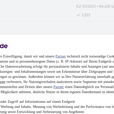
EZ 03/2023
•
84.426 
LED
Volkswagen Golf VII
¹
re Einwilligung, damit wir und unsere
Partner
technisch nicht notwendige Cook
17.420 €
setzen und so personenbezogene Daten (z. B. IP-Adresse) auf Ihrem Endgerät s
Finanzierung ab
185 €
mtl.
ie Datenverarbeitung erfolgt für personalisierte Inhalte und Anzeigen (auf uns
Anzeigen- und Inhaltsmessungen sowie um Erkenntnisse über Zielgruppen und
EZ 01/2023
•
72.840 
ngen zu gewinnen. Außerdem können wir so Ihre Nutzererfahrung innerhalb
u
LED
uppe
verbessern, Ihr Nutzungsverhalten analysieren sowie Segmente mit pseudo
mmenstellen und Dritten über unsere
Partner
einen Datenabgleich zur Personali
Möglichkeit anbieten, ähnliche Nutzer in ihrem eigenen Datenbestand zu identi
oder Zugriff auf Informationen auf einem Endgerät
e Werbung und Inhalte, Messung von Werbeleistung und der Performance von In
chung sowie Entwicklung und Verbesserung von Angeboten
Volkswagen Tiguan 