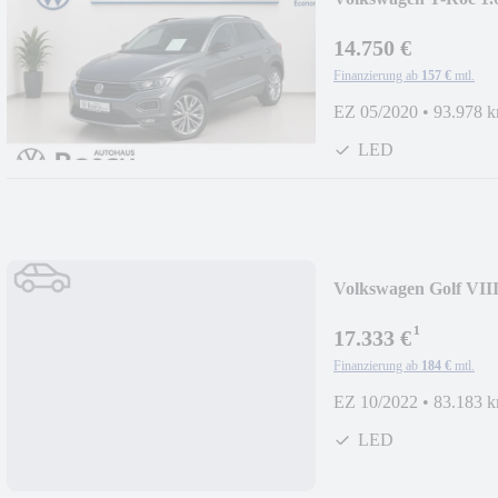
14.750 €
Finanzierung ab
157 €
mtl.
EZ 05/2020
•
93.978 
LED
Volkswagen Golf VIII
¹
17.333 €
Finanzierung ab
184 €
mtl.
EZ 10/2022
•
83.183 
LED