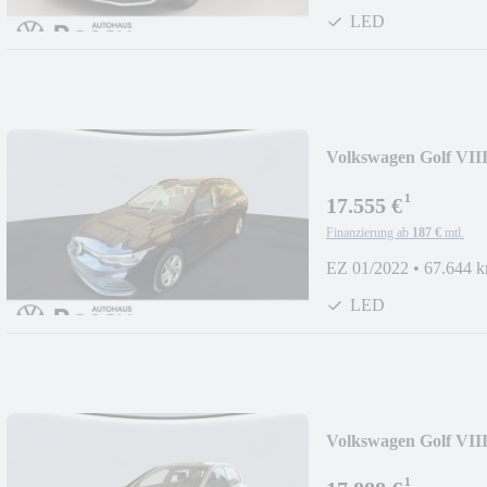
LED
Volkswagen Golf VIII
¹
17.555 €
Finanzierung ab
187 €
mtl.
EZ 01/2022
•
67.644 
LED
Volkswagen Golf VI
¹