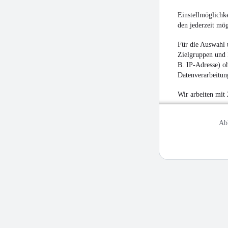
Einstellmöglichke
den jederzeit mö
Für die Auswahl 
Zielgruppen und 
B. IP-Adresse) oh
Datenverarbeitung
Wir arbeiten mit
Ab