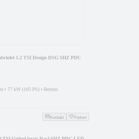
abriolet 1.2 TSI Design DSG SHZ PDC
km
•
77 kW (105 PS)
•
Benzin
Kontakt
Parken
0 TSI United beats Navi SHZ PDC LED