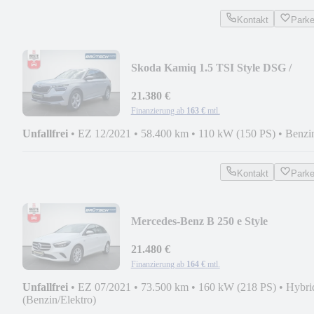
Kontakt
Park
Skoda Kamiq 1.5 TSI Style DSG /
KLIMA / LED / ACC / KA
21.380 €
Finanzierung ab
163 €
mtl.
Unfallfrei
•
EZ 12/2021
•
58.400 km
•
110 kW (150 PS)
•
Benzi
Kontakt
Park
Mercedes-Benz B 250 e Style
AUTOMATIK / KLIMA / NAVI /
KAMERA
21.480 €
Finanzierung ab
164 €
mtl.
Unfallfrei
•
EZ 07/2021
•
73.500 km
•
160 kW (218 PS)
•
Hybri
(Benzin/Elektro)