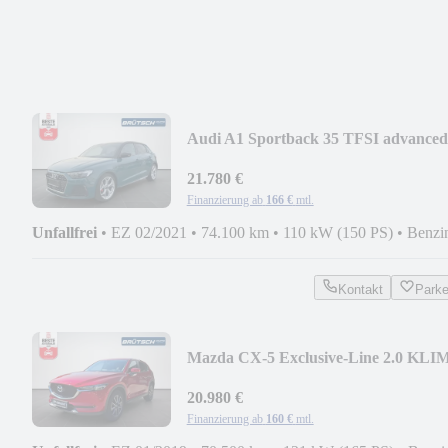
Audi A1 Sportback 35 TFSI advanced
AUTOMATIK / LED /
21.780 €
Finanzierung ab
166 €
mtl.
Unfallfrei
•
EZ 02/2021
•
74.100 km
•
110 kW (150 PS)
•
Benzi
Kontakt
Park
Mazda CX-5 Exclusive-Line 2.0 KLI
/ AHK / NAVI / LED
20.980 €
Finanzierung ab
160 €
mtl.