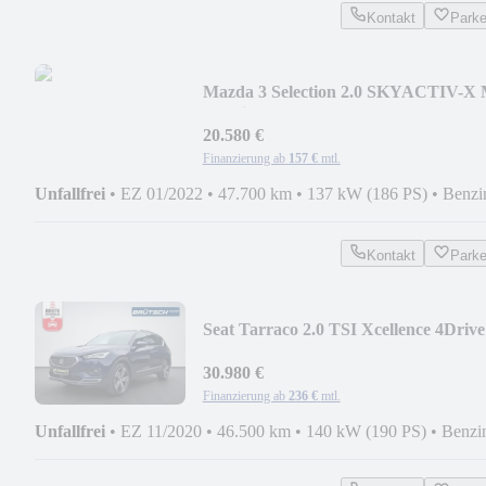
Kontakt
Park
Mazda 3 Selection 2.0 SKYACTIV-X 
Hybrid KLIMA / LED
20.580 €
Finanzierung ab
157 €
mtl.
Unfallfrei
•
EZ 01/2022
•
47.700 km
•
137 kW (186 PS)
•
Benzi
Kontakt
Park
Seat Tarraco 2.0 TSI Xcellence 4Drive
DSG / 7-SITZER
30.980 €
Finanzierung ab
236 €
mtl.
Unfallfrei
•
EZ 11/2020
•
46.500 km
•
140 kW (190 PS)
•
Benzi