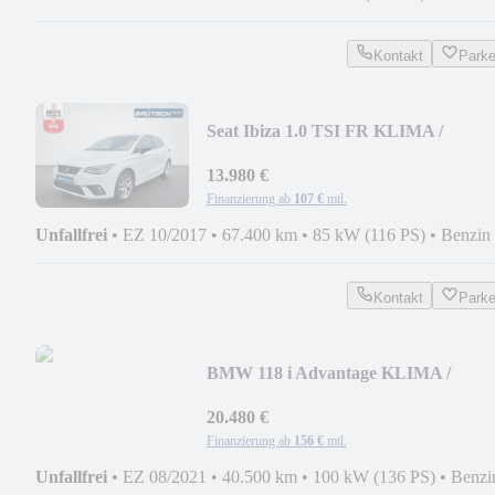
Kontakt
Park
Seat Ibiza 1.0 TSI FR KLIMA /
SITZHEIZUNG / DAB+ / LE
13.980 €
Finanzierung ab
107 €
mtl.
Unfallfrei
•
EZ 10/2017
•
67.400 km
•
85 kW (116 PS)
•
Benzin
Kontakt
Park
BMW 118 i Advantage KLIMA /
PANORAMA / HEAD-UP / LED
20.480 €
Finanzierung ab
156 €
mtl.
Unfallfrei
•
EZ 08/2021
•
40.500 km
•
100 kW (136 PS)
•
Benzi