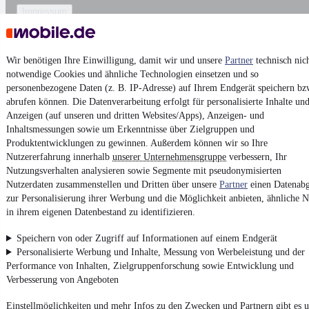
Impressum
AGB
Vertrag widerrufen
Wir benötigen Ihre Einwilligung, damit wir und unsere
Partner
technisch nic
Datenschutz
notwendige Cookies und ähnliche Technologien einsetzen und so
personenbezogene Daten (z. B. IP-Adresse) auf Ihrem Endgerät speichern bz
Datenschutzeinstellungen
abrufen können. Die Datenverarbeitung erfolgt für personalisierte Inhalte un
Erklärung zur Barrierefreiheit
Anzeigen (auf unseren und dritten Websites/Apps), Anzeigen- und
Inhaltsmessungen sowie um Erkenntnisse über Zielgruppen und
Report Security Vulnerability (English)
Produktentwicklungen zu gewinnen. Außerdem können wir so Ihre
Nutzererfahrung innerhalb
unserer Unternehmensgruppe
verbessern, Ihr
Powered by
Nutzungsverhalten analysieren sowie Segmente mit pseudonymisierten
Nutzerdaten zusammenstellen und Dritten über unsere
Partner
einen Datenabg
zur Personalisierung ihrer Werbung und die Möglichkeit anbieten, ähnliche N
Noch mehr
neue Autos
unterschiedlicher Marken, auch als
in ihrem eigenen Datenbestand zu identifizieren.
Leasing-Angebote
, gibt es bei mobile.de
Speichern von oder Zugriff auf Informationen auf einem Endgerät
Personalisierte Werbung und Inhalte, Messung von Werbeleistung und der
Performance von Inhalten, Zielgruppenforschung sowie Entwicklung und
Verbesserung von Angeboten
Einstellmöglichkeiten und mehr Infos zu den Zwecken und Partnern gibt es u