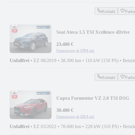
Kontakt
Park
Seat Ateca 1.5 TSI Xcellence 4Drive
DSG / AHK / VIRTU
23.480 €
Finanzierung ab
179 €
mtl.
Unfallfrei
•
EZ 08/2019
•
38.300 km
•
110 kW (150 PS)
•
Benzi
Kontakt
Park
Cupra Formentor VZ 2.0 TSI DSG
4Drive LEDER / AHK / PA
30.480 €
Finanzierung ab
232 €
mtl.
Unfallfrei
•
EZ 03/2022
•
78.600 km
•
228 kW (310 PS)
•
Benzi