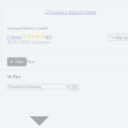
Autohaus Brütsch GmbH
(
43
)
5 Sterne
Über un
DE-
78532
Tuttlingen
Pkw
Filter
56 Pkw