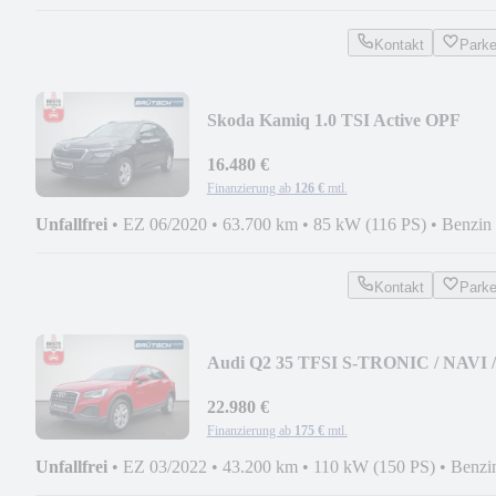
Kontakt
Park
Skoda Kamiq 1.0 TSI Active OPF
KLIMA / AHK / SMART-LIN
16.480 €
Finanzierung ab
126 €
mtl.
Unfallfrei
•
EZ 06/2020
•
63.700 km
•
85 kW (116 PS)
•
Benzin
Kontakt
Park
Audi Q2 35 TFSI S-TRONIC / NAVI /
LED / SITZHEIZUNG /
22.980 €
Finanzierung ab
175 €
mtl.
Unfallfrei
•
EZ 03/2022
•
43.200 km
•
110 kW (150 PS)
•
Benzi