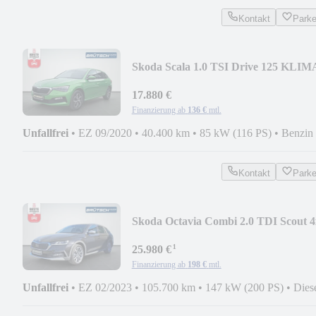
Kontakt
Park
Skoda Scala 1.0 TSI Drive 125 KLIMA
AHK / NAVI / ACC
17.880 €
Finanzierung ab
136 €
mtl.
Unfallfrei
•
EZ 09/2020
•
40.400 km
•
85 kW (116 PS)
•
Benzin
Kontakt
Park
Skoda Octavia Combi 2.0 TDI Scout 4
DSG / ACC / AHK
¹
25.980 €
Finanzierung ab
198 €
mtl.
Unfallfrei
•
EZ 02/2023
•
105.700 km
•
147 kW (200 PS)
•
Dies