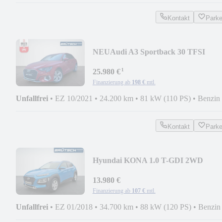
Kontakt
Park
NEU
Audi A3 Sportback 30 TFSI
advanced S-TRONIC / AHK / S
¹
25.980 €
Finanzierung ab
198 €
mtl.
Unfallfrei
•
EZ 10/2021
•
24.200 km
•
81 kW (110 PS)
•
Benzin
Kontakt
Park
Hyundai KONA 1.0 T-GDI 2WD
KLIMA / KAMERA / SITZHEIZUN
13.980 €
Finanzierung ab
107 €
mtl.
Unfallfrei
•
EZ 01/2018
•
34.700 km
•
88 kW (120 PS)
•
Benzin