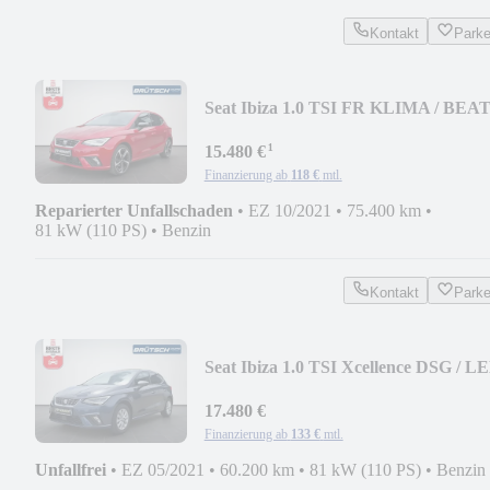
Kontakt
Park
Seat Ibiza 1.0 TSI FR KLIMA / BEA
/ ACC / NAVI / LE
¹
15.480 €
Finanzierung ab
118 €
mtl.
Reparierter Unfallschaden
•
EZ 10/2021
•
75.400 km
•
81 kW (110 PS)
•
Benzin
Kontakt
Park
Seat Ibiza 1.0 TSI Xcellence DSG / L
/ NAVI / KAMER
17.480 €
Finanzierung ab
133 €
mtl.
Unfallfrei
•
EZ 05/2021
•
60.200 km
•
81 kW (110 PS)
•
Benzin