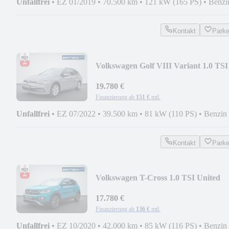
Unfallfrei
•
EZ 01/2019
•
70.500 km
•
121 kW (165 PS)
•
Benzi
Kontakt
Park
Volkswagen Golf VIII Variant 1.0 TSI
Life KLIMA / NAVI / LE
19.780 €
Finanzierung ab
151 €
mtl.
Unfallfrei
•
EZ 07/2022
•
39.500 km
•
81 kW (110 PS)
•
Benzin
Kontakt
Park
Volkswagen T-Cross 1.0 TSI United
KLIMA / LED / KAMERA / AC
17.780 €
Finanzierung ab
136 €
mtl.
Unfallfrei
•
EZ 10/2020
•
42.000 km
•
85 kW (116 PS)
•
Benzin