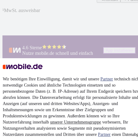
¹
MwSt. ausweisbar
4.6 Sterne
App installieren
Nutze mobile.de schnell und einfach
Impressum
Wir benötigen Ihre Einwilligung, damit wir und unsere
Partner
technisch nic
AGB
notwendige Cookies und ähnliche Technologien einsetzen und so
personenbezogene Daten (z. B. IP-Adresse) auf Ihrem Endgerät speichern bz
Vertrag widerrufen
abrufen können. Die Datenverarbeitung erfolgt für personalisierte Inhalte un
Datenschutz
Anzeigen (auf unseren und dritten Websites/Apps), Anzeigen- und
Inhaltsmessungen sowie um Erkenntnisse über Zielgruppen und
Datenschutzeinstellungen
Produktentwicklungen zu gewinnen. Außerdem können wir so Ihre
Erklärung zur Barrierefreiheit
Nutzererfahrung innerhalb
unserer Unternehmensgruppe
verbessern, Ihr
Nutzungsverhalten analysieren sowie Segmente mit pseudonymisierten
Report Security Vulnerability (English)
Nutzerdaten zusammenstellen und Dritten über unsere
Partner
einen Datenabg