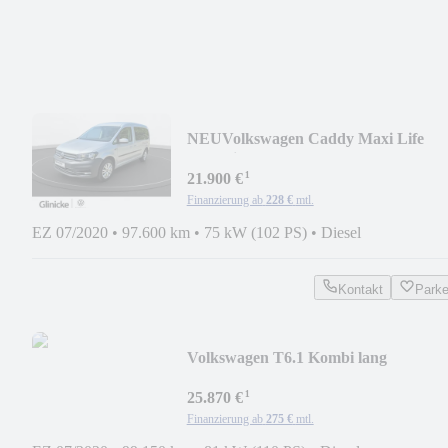
NEU
Volkswagen Caddy Maxi Life
Trendline
¹
21.900 €
Finanzierung ab
228 €
mtl.
EZ 07/2020
•
97.600 km
•
75 kW (102 PS)
•
Diesel
Kontakt
Park
Volkswagen T6.1 Kombi lang
¹
25.870 €
Finanzierung ab
275 €
mtl.