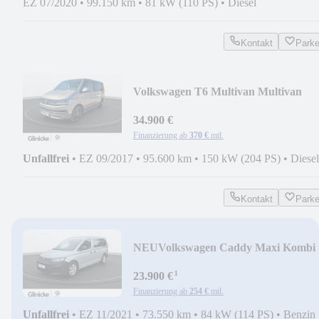
EZ 07/2020
•
99.150 km
•
81 kW (110 PS)
•
Diesel
Kontakt
Park
Volkswagen T6 Multivan Multivan
PanAmericana 4Motion
34.900 €
Finanzierung ab
370 €
mtl.
Unfallfrei
•
EZ 09/2017
•
95.600 km
•
150 kW (204 PS)
•
Diesel
Kontakt
Park
NEU
Volkswagen Caddy Maxi Kombi
¹
23.900 €
Finanzierung ab
254 €
mtl.
Unfallfrei
•
EZ 11/2021
•
73.550 km
•
84 kW (114 PS)
•
Benzin