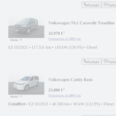
Kontakt
Park
Volkswagen T6.1 Caravelle Trendline
4MOTION
¹
32.970 €
Finanzierung ab
350 €
mtl.
EZ 05/2021
•
117.531 km
•
110 kW (150 PS)
•
Diesel
Kontakt
Park
Volkswagen Caddy Basis
¹
23.880 €
Finanzierung ab
249 €
mtl.
Unfallfrei
•
EZ 03/2021
•
46.300 km
•
90 kW (122 PS)
•
Diesel