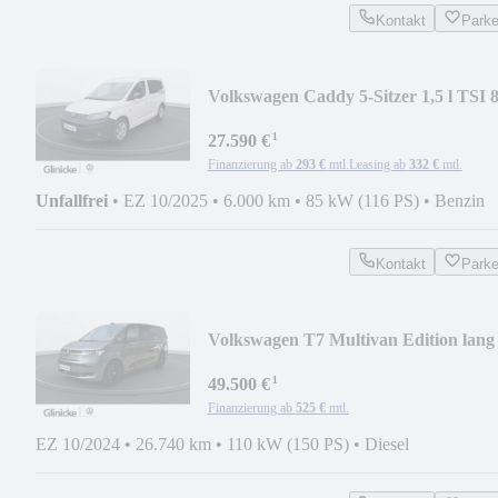
Kontakt
Park
Volkswagen Caddy 5-Sitzer 1,5 l TSI 
kW 6-G-Schalter KR
¹
27.590 €
Finanzierung ab
293 €
mtl.
Leasing ab
332 €
mtl.
Unfallfrei
•
EZ 10/2025
•
6.000 km
•
85 kW (116 PS)
•
Benzin
Kontakt
Park
Volkswagen T7 Multivan Edition lang
¹
49.500 €
Finanzierung ab
525 €
mtl.
EZ 10/2024
•
26.740 km
•
110 kW (150 PS)
•
Diesel