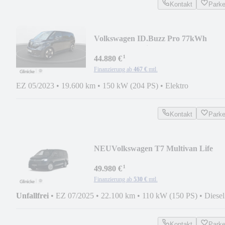
Kontakt
Park
Volkswagen ID.Buzz Pro 77kWh
Umgebungsansicht + Easy Open
¹
44.880 €
Finanzierung ab
467 €
mtl.
EZ 05/2023
•
19.600 km
•
150 kW (204 PS)
•
Elektro
Kontakt
Park
NEU
Volkswagen T7 Multivan Life
¹
49.980 €
Finanzierung ab
530 €
mtl.
Unfallfrei
•
EZ 07/2025
•
22.100 km
•
110 kW (150 PS)
•
Diesel
Kontakt
Park