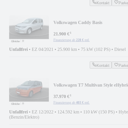
Kontakt
Park
Volkswagen Caddy Basis
¹
21.900 €
Finanzierung ab
228 €
mtl.
Unfallfrei
•
EZ 04/2021
•
25.900 km
•
75 kW (102 PS)
•
Diesel
Kontakt
Park
Volkswagen T7 Multivan Style eHybri
¹
37.970 €
Finanzierung ab
403 €
mtl.
Unfallfrei
•
EZ 12/2022
•
124.592 km
•
110 kW (150 PS)
•
Hybr
(Benzin/Elektro)