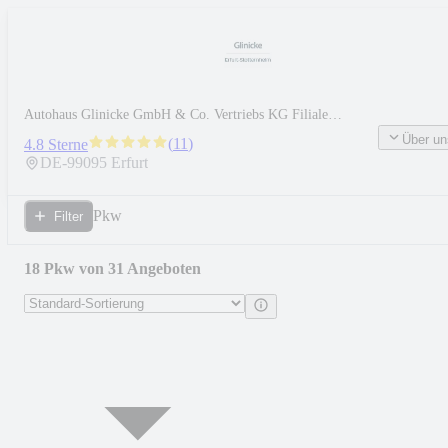
Autohaus Glinicke GmbH & Co. Vertriebs KG Filiale
Stotternheim
Über un
(
11
)
4.8 Sterne
DE-
99095
Erfurt
Pkw
Filter
18 Pkw von 31 Angeboten