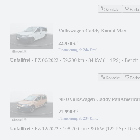
Kontakt
Park
Volkswagen Caddy Kombi Maxi
¹
22.970 €
Finanzierung ab
244 €
mtl.
Unfallfrei
•
EZ 06/2022
•
59.200 km
•
84 kW (114 PS)
•
Benzin
Kontakt
Park
NEU
Volkswagen Caddy PanAmerica
¹
21.990 €
Finanzierung ab
234 €
mtl.
Unfallfrei
•
EZ 12/2022
•
108.200 km
•
90 kW (122 PS)
•
Diesel