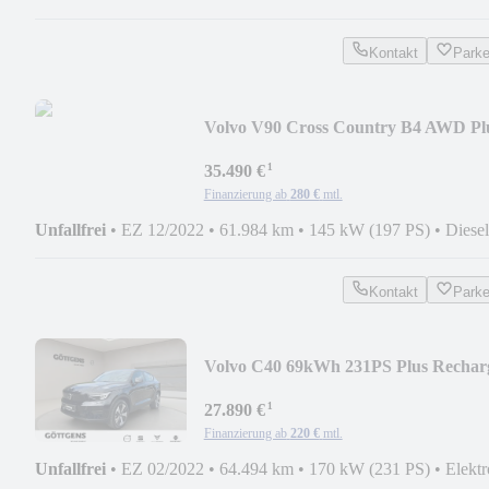
Kontakt
Park
Volvo V90 Cross Country B4 AWD Pl
LUFT SD 360° STAND
¹
35.490 €
Finanzierung ab
280 €
mtl.
Unfallfrei
•
EZ 12/2022
•
61.984 km
•
145 kW (197 PS)
•
Diesel
Kontakt
Park
Volvo C40 69kWh 231PS Plus Rechar
Pure 19LM LED KAME
¹
27.890 €
Finanzierung ab
220 €
mtl.
Unfallfrei
•
EZ 02/2022
•
64.494 km
•
170 kW (231 PS)
•
Elektr