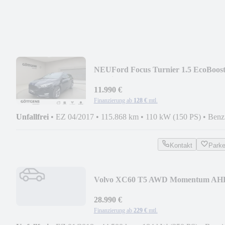
NEU
Ford Focus Turnier 1.5 EcoBoos
ST-Line 18LM NAVI XE
11.990 €
Finanzierung ab
128 €
mtl.
Unfallfrei
•
EZ 04/2017
•
115.868 km
•
110 kW (150 PS)
•
Benz
Kontakt
Park
Volvo XC60 T5 AWD Momentum AH
NAVI LED
28.990 €
Finanzierung ab
229 €
mtl.