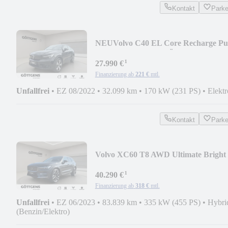
Kontakt
Park
NEU
Volvo C40 EL Core Recharge Pu
19LM LED NAVI WÄREMEP.
¹
27.990 €
Finanzierung ab
221 €
mtl.
Unfallfrei
•
EZ 08/2022
•
32.099 km
•
170 kW (231 PS)
•
Elektr
Kontakt
Park
Volvo XC60 T8 AWD Ultimate Bright
22LM PANO NAVI LED
¹
40.290 €
Finanzierung ab
318 €
mtl.
Unfallfrei
•
EZ 06/2023
•
83.839 km
•
335 kW (455 PS)
•
Hybri
(Benzin/Elektro)