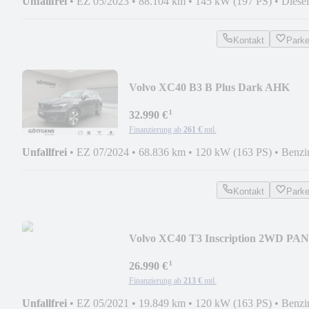
Unfallfrei
•
EZ 05/2023
•
88.104 km
•
145 kW (197 PS)
•
Diesel
Kontakt
Park
Volvo XC40 B3 B Plus Dark AHK
BUSINESS PKT
¹
32.990 €
Finanzierung ab
261 €
mtl.
Unfallfrei
•
EZ 07/2024
•
68.836 km
•
120 kW (163 PS)
•
Benzi
Kontakt
Park
Volvo XC40 T3 Inscription 2WD PA
LED NAVI 360° 18LM
¹
26.990 €
Finanzierung ab
213 €
mtl.
Unfallfrei
•
EZ 05/2021
•
19.849 km
•
120 kW (163 PS)
•
Benzi