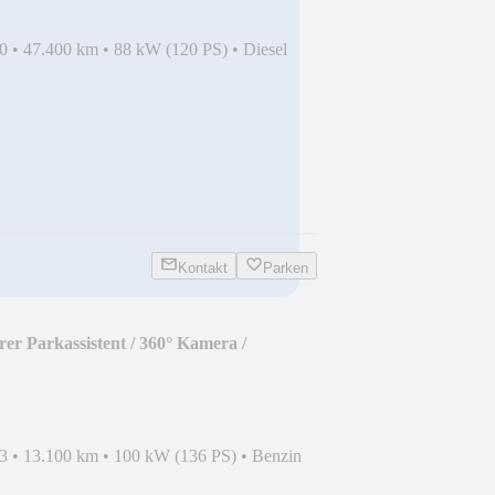
0
•
47.400 km
•
88 kW (120 PS)
•
Diesel
Kontakt
Parken
r Parkassistent / 360° Kamera /
3
•
13.100 km
•
100 kW (136 PS)
•
Benzin