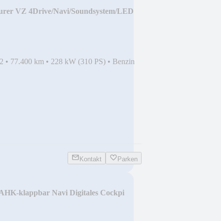
urer VZ 4Drive/Navi/Soundsystem/LED
2
•
77.400 km
•
228 kW (310 PS)
•
Benzin
Kontakt
Parken
AHK-klappbar Navi Digitales Cockpi