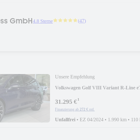
oss GmbH
(
47
)
4.8 Sterne
Unsere Empfehlung
Volkswagen Golf VIII Variant R-Line e
¹
31.295 €
Finanzierung ab
272 €
mtl.
Unfallfrei
•
EZ 04/2024
•
1.990 km
•
110