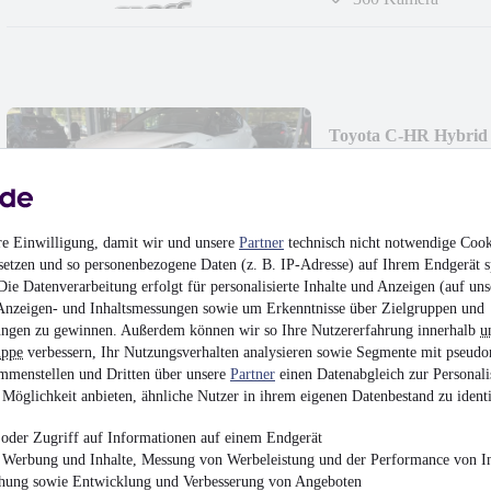
Toyota C-HR Hybri
SHZ Le
21.450 €
Finanzierung ab
187 €
mtl.
re Einwilligung, damit wir und unsere
Partner
technisch nicht notwendige Cook
Unfallfrei
•
EZ 07/202
setzen und so personenbezogene Daten (z. B. IP-Adresse) auf Ihrem Endgerät s
(Benzin/Elektro)
ie Datenverarbeitung erfolgt für personalisierte Inhalte und Anzeigen (auf uns
Anzeigen- und Inhaltsmessungen sowie um Erkenntnisse über Zielgruppen und
ngen zu gewinnen. Außerdem können wir so Ihre Nutzererfahrung innerhalb
u
uppe
verbessern, Ihr Nutzungsverhalten analysieren sowie Segmente mit pseudo
mmenstellen und Dritten über unsere
Partner
einen Datenabgleich zur Personali
Möglichkeit anbieten, ähnliche Nutzer in ihrem eigenen Datenbestand zu identi
Audi RS3 Facelift / N
oder Zugriff auf Informationen auf einem Endgerät
51.995 €
e Werbung und Inhalte, Messung von Werbeleistung und der Performance von In
Finanzierung ab
452 €
mtl.
chung sowie Entwicklung und Verbesserung von Angeboten