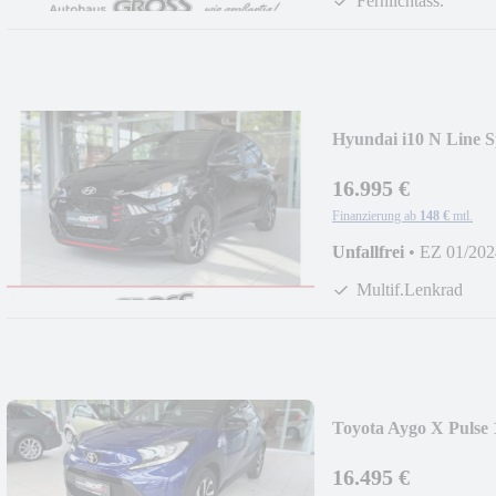
Fernlichtass.
Hyundai i10 N Line 
16.995 €
Finanzierung ab
148 €
mtl.
Unfallfrei
•
EZ 01/202
Multif.Lenkrad
Toyota Aygo X Pulse
16.495 €