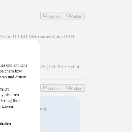
Kontakt
Parken
d Team D LED Mehrzonenklima DAB
ies und ähnliche
0
•
60.400 km
•
135 kW (184 PS)
•
Hybrid
peichern bzw.
eren und dritten
Kontakt
Parken
nserer
nymisierten
sierung ihrer
fizieren.
O OPF / Vollausstattung
halten,