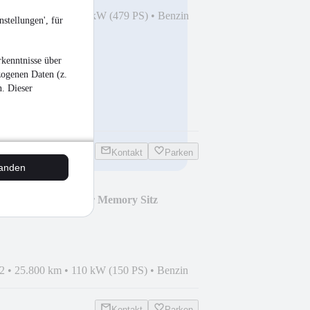
8
•
74.000 km
•
352 kW (479 PS)
•
Benzin
stellungen', für
kenntnisse über
zogenen Daten (z.
n. Dieser
Kontakt
Parken
tanden
1.6 T-GDI Navi Leder Memory Sitz
2
•
25.800 km
•
110 kW (150 PS)
•
Benzin
Kontakt
Parken