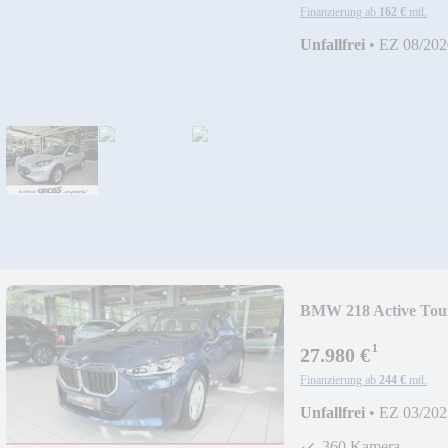
Finanzierung ab
162 €
mtl.
Unfallfrei
•
EZ 08/202
BMW 218 Active Toure
¹
27.980 €
Finanzierung ab
244 €
mtl.
Unfallfrei
•
EZ 03/202
360 Kamera