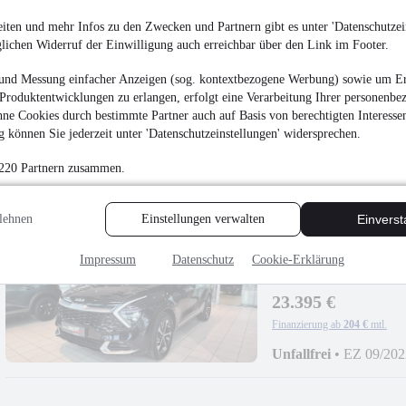
Unfallfrei
•
EZ 05/201
iten und mehr Infos zu den Zwecken und Partnern gibt es unter 'Datenschutzein
glichen Widerruf der Einwilligung auch erreichbar über den Link im Footer.
und Messung einfacher Anzeigen (sog. kontextbezogene Werbung) sowie um Er
Produktentwicklungen zu erlangen, erfolgt eine Verarbeitung Ihrer personenbe
ne Cookies durch bestimmte Partner auch auf Basis von berechtigten Interesse
 können Sie jederzeit unter 'Datenschutzeinstellungen' widersprechen.
 220 Partnern zusammen.
lehnen
Einstellungen verwalten
Einvers
Impressum
Datenschutz
Cookie-Erklärung
Kia Sportage Spirit 
23.395 €
Finanzierung ab
204 €
mtl.
Unfallfrei
•
EZ 09/202