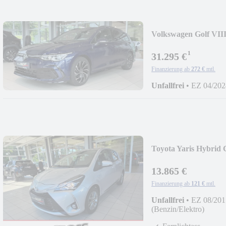
Volkswagen Golf VIII
¹
31.295 €
Finanzierung ab
272 €
mtl.
Unfallfrei
•
EZ 04/202
Toyota Yaris Hybrid 
13.865 €
Finanzierung ab
121 €
mtl.
Unfallfrei
•
EZ 08/201
(Benzin/Elektro)