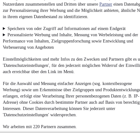
Nutzerdaten zusammenstellen und Dritten über unsere
Partner
einen Datenabg
4.6 Sterne
App installieren
zur Personalisierung ihrer Werbung und die Möglichkeit anbieten, ähnliche N
Nutze mobile.de schnell und einfach
in ihrem eigenen Datenbestand zu identifizieren.
Speichern von oder Zugriff auf Informationen auf einem Endgerät
Personalisierte Werbung und Inhalte, Messung von Werbeleistung und der
Impressum
Performance von Inhalten, Zielgruppenforschung sowie Entwicklung und
AGB
Verbesserung von Angeboten
Vertrag widerrufen
Einstellmöglichkeiten und mehr Infos zu den Zwecken und Partnern gibt es u
Datenschutz
'Datenschutzeinstellungen', für den jederzeit möglichen Widerruf der Einwill
auch erreichbar über den Link im Menü.
Datenschutzeinstellungen
Erklärung zur Barrierefreiheit
Für die Auswahl und Messung einfacher Anzeigen (sog. kontextbezogene
Werbung) sowie um Erkenntnisse über Zielgruppen und Produktentwicklung
Report Security Vulnerability (English)
erlangen, erfolgt eine Verarbeitung Ihrer personenbezogenen Daten (z. B. IP-
Adresse) ohne Cookies durch bestimmte Partner auch auf Basis von berechtig
Powered by
Interessen. Dieser Datenverarbeitung können Sie jederzeit unter
'Datenschutzeinstellungen' widersprechen.
Weitere Fahrzeuge gibt es auf mobile.de, dem Marktplatz für
Wir arbeiten mit 220 Partnern zusammen.
Autos
und
Motorräder