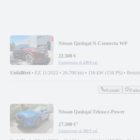
Nissan Qashqai N-Connecta WP
22.500 €
Finanzierung ab
239 €
mtl.
Unfallfrei
•
EZ 11/2022
•
26.700 km
•
116 kW (158 PS)
•
Benzi
Kontakt
Park
Nissan Qashqai Tekna e-Power
¹
27.500 €
Finanzierung ab
292 €
mtl.