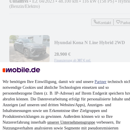
Unfallfrei
•
EZ 04/2023
•
48.100 km
•
116 kW (158 PS)
•
Hybri
(Benzin/Elektro)
Kontakt
Park
Hyundai Kona N Line Hybrid 2WD
28.900 €
Finanzierung ab
307 €
mtl.
Unfallfrei
•
EZ 03/2024
•
7.500 km
•
77 kW (105 PS)
•
Hybrid
(Benzin/Elektro)
Wir benötigen Ihre Einwilligung, damit wir und unsere
Partner
technisch nic
notwendige Cookies und ähnliche Technologien einsetzen und so
Kontakt
Park
personenbezogene Daten (z. B. IP-Adresse) auf Ihrem Endgerät speichern bz
abrufen können. Die Datenverarbeitung erfolgt für personalisierte Inhalte un
¹
MwSt. ausweisbar
Anzeigen (auf unseren und dritten Websites/Apps), Anzeigen- und
Inhaltsmessungen sowie um Erkenntnisse über Zielgruppen und
Produktentwicklungen zu gewinnen. Außerdem können wir so Ihre
Nutzererfahrung innerhalb
unserer Unternehmensgruppe
verbessern, Ihr
Nutzungsverhalten analysieren sowie Segmente mit pseudonymisierten