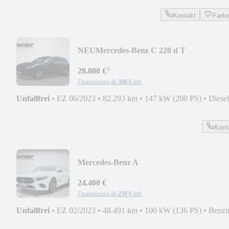
Kontakt
Park
NEU
Mercedes-Benz C 220 d T
4M*AHK*PANO*TOTWINKEL*360°*L
¹
28.800 €
Finanzierung ab
306 €
mtl.
Unfallfrei
•
EZ 06/2023
•
82.293 km
•
147 kW (200 PS)
•
Diesel
Kont
Mercedes-Benz A
180*360°*KEYLESS*LED*TOTWINKEL
24.400 €
Finanzierung ab
259 €
mtl.
Unfallfrei
•
EZ 02/2023
•
48.491 km
•
100 kW (136 PS)
•
Benzi