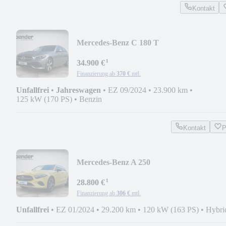
Kontakt
Mercedes-Benz C 180 T
*AHK*LED*NAVI*AVANTGARDE*WIN
¹
PAKET*
34.900 €
Finanzierung ab
370 €
mtl.
Unfallfrei
•
Jahreswagen
•
EZ 09/2024
•
23.900 km
•
125 kW (170 PS)
•
Benzin
Kontakt
P
Mercedes-Benz A 250
e*ADVA.PLUS*MULTIBEAM*NIGHT*
¹
28.800 €
Finanzierung ab
306 €
mtl.
Unfallfrei
•
EZ 01/2024
•
29.200 km
•
120 kW (163 PS)
•
Hybri