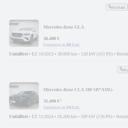
Kontakt
Mercedes-Benz GLA
200*AHK*KAMERA*PDC*LED*ZWEI
36.400 €
Finanzierung ab
386 €
mtl.
Unfallfrei
•
EZ 10/2023
•
30.800 km
•
120 kW (163 PS)
•
Benzi
Ko
Mercedes-Benz CLA 180 SB*AMG-
LINE*KAMERA*LED*MBUX*KEYLES
¹
31.490 €
Finanzierung ab
334 €
mtl.
Unfallfrei
•
EZ 11/2024
•
18.200 km
•
100 kW (136 PS)
•
Benzi