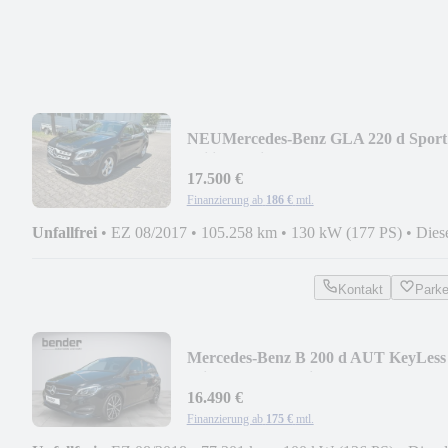
NEU
Mercedes-Benz GLA 220 d Sport
Utility Vehicle AUT KeyLess LED
17.500 €
Finanzierung ab
186 €
mtl.
Unfallfrei
•
EZ 08/2017
•
105.258 km
•
130 kW (177 PS)
•
Dies
Kontakt
Park
Mercedes-Benz B 200 d AUT KeyLess
KlimaA LED Navi PDC ParkAss
16.490 €
Finanzierung ab
175 €
mtl.