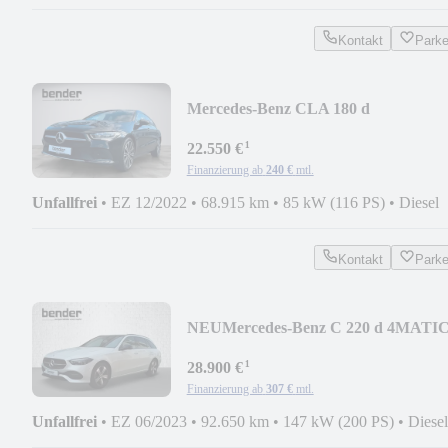
Kontakt
Park
Mercedes-Benz CLA 180 d
SB*AHK*PDC*NAVI*SITZHZG*18
¹
LMR*
22.550 €
Finanzierung ab
240 €
mtl.
Unfallfrei
•
EZ 12/2022
•
68.915 km
•
85 kW (116 PS)
•
Diesel
Kontakt
Park
NEU
Mercedes-Benz C 220 d 4MATI
T-Modell C 220d 4M T*AHK*360°*D
¹
28.900 €
Finanzierung ab
307 €
mtl.
Unfallfrei
•
EZ 06/2023
•
92.650 km
•
147 kW (200 PS)
•
Diesel