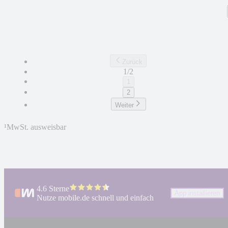
Zurück
1/2
1
2
Weiter
¹
MwSt. ausweisbar
4.6 Sterne
App installieren
Nutze mobile.de schnell und einfach