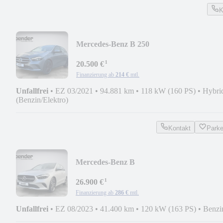
K
Mercedes-Benz B 250
e*AHK*TOTWINKEL*PDC*MBUX*LE
¹
20.500 €
Finanzierung ab
214 €
mtl.
Unfallfrei
•
EZ 03/2021
•
94.881 km
•
118 kW (160 PS)
•
Hybri
(Benzin/Elektro)
Kontakt
Park
Mercedes-Benz B
200*PROGRESSIVE*LED*KAMERA*N
¹
26.900 €
Finanzierung ab
286 €
mtl.
Unfallfrei
•
EZ 08/2023
•
41.400 km
•
120 kW (163 PS)
•
Benzi