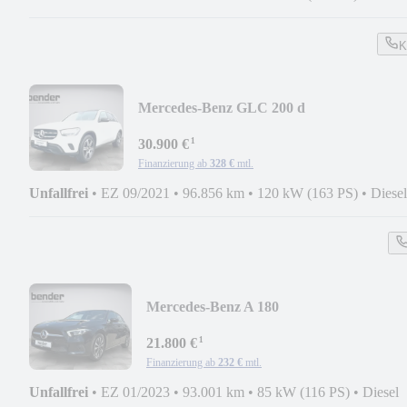
K
Mercedes-Benz GLC 200 d
4M*STANDHZG*KAMERA*PANORAM
¹
30.900 €
Finanzierung ab
328 €
mtl.
Unfallfrei
•
EZ 09/2021
•
96.856 km
•
120 kW (163 PS)
•
Diesel
Mercedes-Benz A 180
d*LED*KAMERA*PDC*MBUX*STYL
¹
21.800 €
Finanzierung ab
232 €
mtl.
Unfallfrei
•
EZ 01/2023
•
93.001 km
•
85 kW (116 PS)
•
Diesel