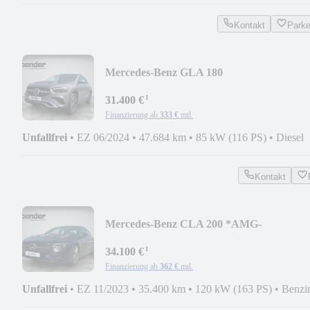
Kontakt
Park
Mercedes-Benz GLA 180
d*ADVANCED*LED*KAMERA*PDC*
¹
31.400 €
Finanzierung ab
333 €
mtl.
Unfallfrei
•
EZ 06/2024
•
47.684 km
•
85 kW (116 PS)
•
Diesel
Kontakt
Mercedes-Benz CLA 200 *AMG-
LINE*AHK*KEYLESS*MULTIBEAM*
¹
34.100 €
Finanzierung ab
362 €
mtl.
Unfallfrei
•
EZ 11/2023
•
35.400 km
•
120 kW (163 PS)
•
Benzi