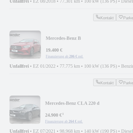
Unfallfrei
•
EZ 08/2018
•
77.301 km
•
100 kW (136 PS)
•
Diesel
Kontakt
Park
Mercedes-Benz B
180*AHK*KAMERA*STYLE*NAVI*PD
19.400 €
Finanzierung ab
206 €
mtl.
Unfallfrei
•
EZ 01/2022
•
77.775 km
•
100 kW (136 PS)
•
Benzi
Kontakt
Park
Mercedes-Benz CLA 220 d
SB*AHK*KAMERA*SOUNDSYSTEM*L
¹
24.900 €
Finanzierung ab
264 €
mtl.
Unfallfrei
•
EZ 07/2021
•
98.968 km
•
140 kW (190 PS)
•
Diesel