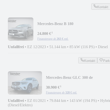
Kontakt
Mercedes-Benz B 180
d*LED*KAMERA*PDC*NAVI*LMR*SH
¹
24.800 €
Finanzierung ab
263 €
mtl.
Unfallfrei
•
EZ 12/2023
•
51.144 km
•
85 kW (116 PS)
•
Diesel
Kontakt
Park
Mercedes-Benz GLC 300 de
4M*KAMERA*MBUX*PDC*LED*
¹
30.900 €
Finanzierung ab
328 €
mtl.
Unfallfrei
•
EZ 01/2021
•
79.844 km
•
143 kW (194 PS)
•
Hybri
(Diesel/Elektro)