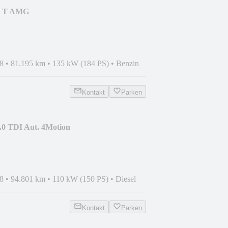
0 T AMG
D+ACC+MEMORY+COMAND+LED
8
•
81.195 km
•
135 kW (184 PS)
•
Benzin
Kontakt
Parken
.0 TDI Aut. 4Motion
D+ACC
8
•
94.801 km
•
110 kW (150 PS)
•
Diesel
Kontakt
Parken