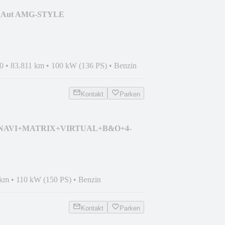
80 Aut AMG-STYLE
LE/ANDROID+18"
0
•
83.811 km
•
100 kW (136 PS)
•
Benzin
Kontakt
Parken
SI NAVI+MATRIX+VIRTUAL+B&O+4-
 km
•
110 kW (150 PS)
•
Benzin
Kontakt
Parken