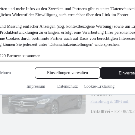
iten und mehr Infos zu den Zwecken und Partnern gibt es unter 'Datenschutzein
Audi A6 40 TDI
glichen Widerruf der Einwilligung auch erreichbar über den Link im Footer.
LEDER+HUD+ACC+
¹
26.800 €
und Messung einfacher Anzeigen (sog. kontextbezogene Werbung) sowie um Er
Produktentwicklungen zu erlangen, erfolgt eine Verarbeitung Ihrer personenbe
Finanzierung ab
279 €
mtl.
ne Cookies durch bestimmte Partner auch auf Basis von berechtigten Interesse
EZ 12/2020
•
109.203
 können Sie jederzeit unter 'Datenschutzeinstellungen' widersprechen.
 220 Partnern zusammen.
lehnen
Einstellungen verwalten
Einvers
Mercedes-Benz B 20
Impressum
Datenschutz
Cookie-Erklärung
LEDER+ACC+NAVI
17.800 €
Finanzierung ab
189 €
mtl.
Unfallfrei
•
EZ 08/202