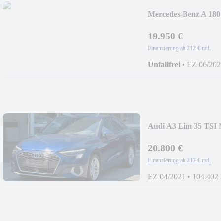
Mercedes-Benz A 1
LEDER+NAVI+APP
19.950 €
Finanzierung ab
212 €
mtl.
Unfallfrei
•
EZ 06/202
Audi A3 Lim 35 T
Achslenk
20.800 €
Finanzierung ab
217 €
mtl.
EZ 04/2021
•
104.402