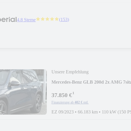
erial
(
153
)
4.8 Sterne
Unsere Empfehlung
Mercedes-Benz GLB 200d 2x AMG 7
¹
37.850 €
Finanzierung ab
402 €
mtl.
EZ 09/2023
•
66.183 km
•
110 kW (150 P