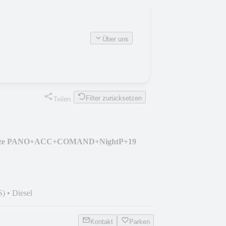
Über uns
Filter zurücksetzen
Teilen
sitze PANO+ACC+COMAND+NightP+19
S)
•
Diesel
Kontakt
Parken