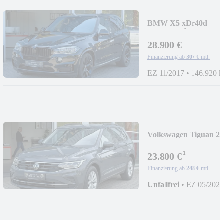
BMW X5 xDr40d
SITZBELÜF+PANO
28.900 €
Finanzierung ab
307 €
mtl.
EZ 11/2017
•
146.920
Volkswagen Tiguan 2.
NAVI+LED+ACC+P
¹
23.800 €
Finanzierung ab
248 €
mtl.
Unfallfrei
•
EZ 05/202