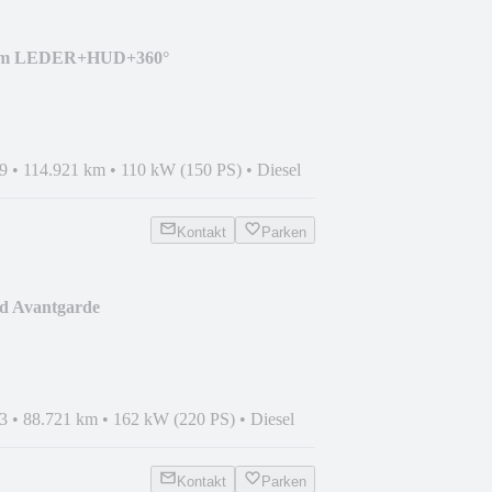
um LEDER+HUD+360°
es+AHK
9
•
114.921 km
•
110 kW (150 PS)
•
Diesel
Kontakt
Parken
d Avantgarde
TR+LED+NIGHT+18"
3
•
88.721 km
•
162 kW (220 PS)
•
Diesel
Kontakt
Parken