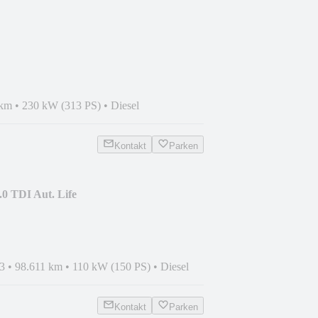
+HUD+ACC+SoCLOS+AdLED+20
 km
•
230 kW (313 PS)
•
Diesel
Kontakt
Parken
0 TDI Aut. Life
DC+AHK+17
3
•
98.611 km
•
110 kW (150 PS)
•
Diesel
Kontakt
Parken