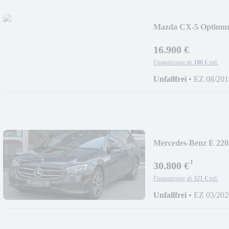
Mazda CX-5 Optim
+NAVI+BOSE+KeyL
16.900 €
Finanzierung ab
180 €
mtl.
Unfallfrei
•
EZ 08/201
Mercedes-Benz E 220
LEDER+NAVI+DIS
¹
30.800 €
Finanzierung ab
321 €
mtl.
Unfallfrei
•
EZ 03/202