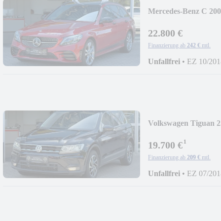
Mercedes-Benz C 20
LEDR+PANO+HU
22.800 €
Finanzierung ab
242 €
mtl.
Unfallfrei
•
EZ 10/201
Volkswagen Tiguan 2
LEDER+NAVI+LE
¹
19.700 €
Finanzierung ab
209 €
mtl.
Unfallfrei
•
EZ 07/201