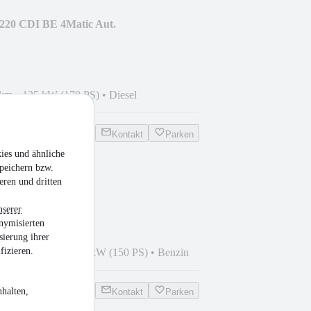
220 CDI BE 4Matic Aut.
VI+AHK
 km
•
125 kW (170 PS)
•
Diesel
Kontakt
Parken
ies und ähnliche
peichern bzw.
lspace Highline
eren und dritten
ACC+LED+AH
nserer
nymisierten
sierung ihrer
fizieren.
1
•
53.254 km
•
110 kW (150 PS)
•
Benzin
halten,
Kontakt
Parken