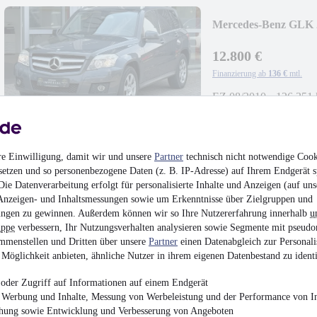
Mercedes-Benz GLK 
LEDER+PANO+NA
12.800 €
Finanzierung ab
136 €
mtl.
EZ 08/2010
•
126.351
re Einwilligung, damit wir und unsere
Partner
technisch nicht notwendige Cook
setzen und so personenbezogene Daten (z. B. IP-Adresse) auf Ihrem Endgerät s
Volkswagen Tiguan Al
ie Datenverarbeitung erfolgt für personalisierte Inhalte und Anzeigen (auf uns
ALCANT+NPLUS+
Anzeigen- und Inhaltsmessungen sowie um Erkenntnisse über Zielgruppen und
ngen zu gewinnen. Außerdem können wir so Ihre Nutzererfahrung innerhalb
u
24.700 €
uppe
verbessern, Ihr Nutzungsverhalten analysieren sowie Segmente mit pseudo
Finanzierung ab
257 €
mtl.
mmenstellen und Dritten über unsere
Partner
einen Datenabgleich zur Personali
Möglichkeit anbieten, ähnliche Nutzer in ihrem eigenen Datenbestand zu identi
Unfallfrei
•
EZ 04/202
oder Zugriff auf Informationen auf einem Endgerät
e Werbung und Inhalte, Messung von Werbeleistung und der Performance von In
chung sowie Entwicklung und Verbesserung von Angeboten