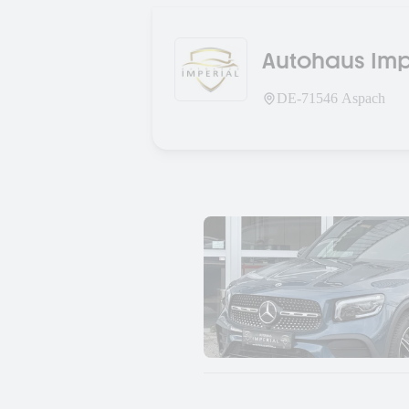
Autohaus Imp
DE-
71546
Aspach