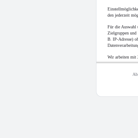
Einstellmöglichke
den jederzeit mö
Für die Auswahl 
Zielgruppen und 
B. IP-Adresse) oh
Datenverarbeitung
Wir arbeiten mit
Ab