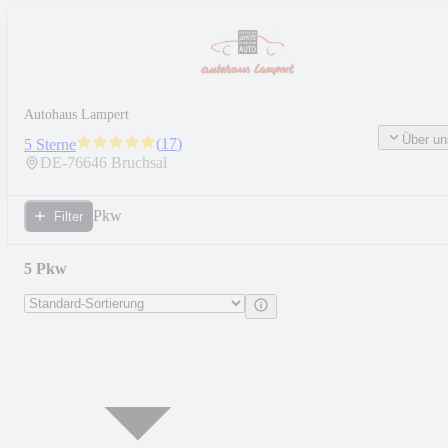
Autohaus Lampert
Über un
(
17
)
5 Sterne
DE-
76646
Bruchsal
Pkw
Filter
5 Pkw