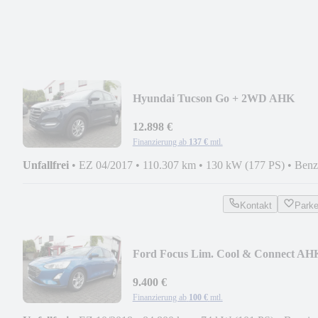
Hyundai Tucson Go + 2WD AHK
KAMERA NAVI
12.898 €
Finanzierung ab
137 €
mtl.
Unfallfrei
•
EZ 04/2017
•
110.307 km
•
130 kW (177 PS)
•
Benz
Kontakt
Park
Ford Focus Lim. Cool & Connect AH
SHZ LRH NAVI PDC
9.400 €
Finanzierung ab
100 €
mtl.