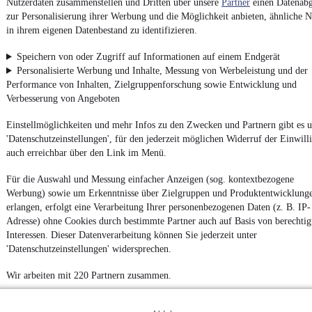
Nutzerdaten zusammenstellen und Dritten über unsere
Partner
einen Datenabg
zur Personalisierung ihrer Werbung und die Möglichkeit anbieten, ähnliche N
in ihrem eigenen Datenbestand zu identifizieren.
Impressum
Speichern von oder Zugriff auf Informationen auf einem Endgerät
AGB
Personalisierte Werbung und Inhalte, Messung von Werbeleistung und der
Performance von Inhalten, Zielgruppenforschung sowie Entwicklung und
Vertrag widerrufen
Verbesserung von Angeboten
Datenschutz
Einstellmöglichkeiten und mehr Infos zu den Zwecken und Partnern gibt es u
Datenschutzeinstellungen
'Datenschutzeinstellungen', für den jederzeit möglichen Widerruf der Einwill
Erklärung zur Barrierefreiheit
auch erreichbar über den Link im Menü.
Report Security Vulnerability (English)
Für die Auswahl und Messung einfacher Anzeigen (sog. kontextbezogene
Werbung) sowie um Erkenntnisse über Zielgruppen und Produktentwicklung
Powered by
erlangen, erfolgt eine Verarbeitung Ihrer personenbezogenen Daten (z. B. IP-
Adresse) ohne Cookies durch bestimmte Partner auch auf Basis von berechtig
Interessen. Dieser Datenverarbeitung können Sie jederzeit unter
'Datenschutzeinstellungen' widersprechen.
Ob
Neuwagen
,
Gebrauchtwagen
oder
Leasing-Angebote
: Alle
Fahrzeuge gibt es bei mobile.de
Wir arbeiten mit 220 Partnern zusammen.