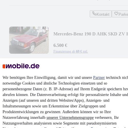
Kontakt
Park
Mercedes-Benz 190 D AHK SKD ZV 
Zulassung
6.500 €
Finanzierung ab
69 €
mtl.
Unfallfrei
•
EZ 11/1991
•
153.000 km
•
55 kW (75 PS)
•
Diesel
Kontakt
Park
Wir benötigen Ihre Einwilligung, damit wir und unsere
Partner
technisch nic
notwendige Cookies und ähnliche Technologien einsetzen und so
¹
MwSt. ausweisbar
personenbezogene Daten (z. B. IP-Adresse) auf Ihrem Endgerät speichern bz
abrufen können. Die Datenverarbeitung erfolgt für personalisierte Inhalte un
Anzeigen (auf unseren und dritten Websites/Apps), Anzeigen- und
Inhaltsmessungen sowie um Erkenntnisse über Zielgruppen und
Produktentwicklungen zu gewinnen. Außerdem können wir so Ihre
Nutzererfahrung innerhalb
unserer Unternehmensgruppe
verbessern, Ihr
4.6 Sterne
Nutzungsverhalten analysieren sowie Segmente mit pseudonymisierten
App installieren
Nutze mobile.de schnell und einfach