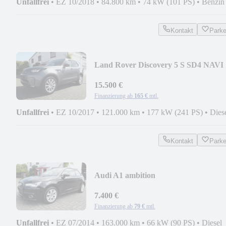
Unfallfrei
•
EZ 10/2018
•
84.800 km
•
74 kW (101 PS)
•
Benzin
Kontakt
Park
Land Rover Discovery 5 S SD4 NAVI
SHZ 8xALU KAMERA+PDC V+H
15.500 €
Finanzierung ab
165 €
mtl.
Unfallfrei
•
EZ 10/2017
•
121.000 km
•
177 kW (241 PS)
•
Dies
Kontakt
Park
Audi A1 ambition
7.400 €
Finanzierung ab
79 €
mtl.
Unfallfrei
•
EZ 07/2014
•
163.000 km
•
66 kW (90 PS)
•
Diesel