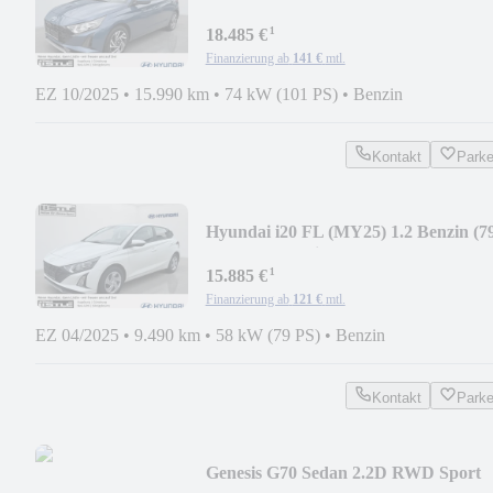
PS) Trend Komfortpa
¹
18.485 €
Finanzierung ab
141 €
mtl.
EZ 10/2025
•
15.990 km
•
74 kW (101 PS)
•
Benzin
Kontakt
Park
Hyundai i20 FL (MY25) 1.2 Benzin (7
PS) Select Navi Ap
¹
15.885 €
Finanzierung ab
121 €
mtl.
EZ 04/2025
•
9.490 km
•
58 kW (79 PS)
•
Benzin
Kontakt
Park
Genesis G70 Sedan 2.2D RWD Sport