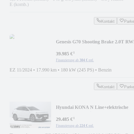
E (komb.)
Kontakt
Park
Genesis G70 Shooting Brake 2.0T R
Sport Sportpaket Nav
¹
39.985 €
Finanzierung ab
304 €
mtl.
EZ 11/2024
•
17.990 km
•
180 kW (245 PS)
•
Benzin
Kontakt
Park
Hyundai KONA N Line+elektrische
Heckklappe+Assistenz-Pak
¹
29.485 €
Finanzierung ab
224 €
mtl.