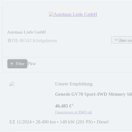
Autohaus Listle GmbH
DE-
86343
Königsbrunn
Über un
Pkw
Filter
Unsere Empfehlung
Genesis GV70 Sport 4WD Memory Sit
LED ACC El. Heckklap
¹
46.485 €
Finanzierung ab
354 €
mtl.
EZ 11/2024
•
28.490 km
•
148 kW (201 PS)
•
Diesel