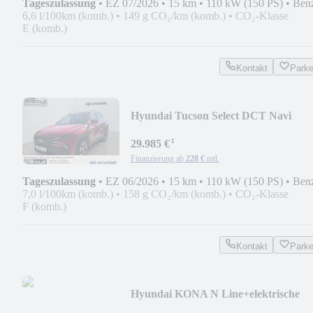
Tageszulassung
•
EZ 07/2026
•
15 km
•
110 kW (150 PS)
•
Ben
6,6 l/100km (komb.)
•
149 g CO₂/km (komb.)
•
CO₂-Klasse
E (komb.)
Kontakt
Park
Hyundai Tucson Select DCT Navi
Digitales Cockpit LED ACC
¹
29.985 €
Finanzierung ab
228 €
mtl.
Tageszulassung
•
EZ 06/2026
•
15 km
•
110 kW (150 PS)
•
Ben
7,0 l/100km (komb.)
•
158 g CO₂/km (komb.)
•
CO₂-Klasse
F (komb.)
Kontakt
Park
Hyundai KONA N Line+elektrische
Heckklappe+Assistenz-Pak