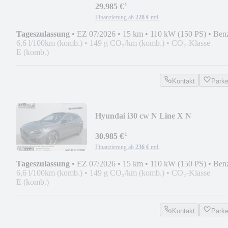
¹
29.985 €
Finanzierung ab
228 €
mtl.
Tageszulassung
•
EZ 07/2026
•
15 km
•
110 kW (150 PS)
•
Ben
6,6 l/100km (komb.)
•
149 g CO₂/km (komb.)
•
CO₂-Klasse
E (komb.)
Kontakt
Park
Hyundai i30 cw N Line X N
Panoramadach Deutsche-Ausführu
¹
30.985 €
Finanzierung ab
236 €
mtl.
Tageszulassung
•
EZ 07/2026
•
15 km
•
110 kW (150 PS)
•
Ben
6,6 l/100km (komb.)
•
149 g CO₂/km (komb.)
•
CO₂-Klasse
E (komb.)
Kontakt
Park