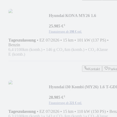
Hyundai KONA MY26 1.6
Trend+Assistenz-Paket+el.Heckklapp
¹
25.985 €
Finanzierung ab
198 €
mtl.
Tageszulassung
•
EZ 07/2026
•
15 km
•
101 kW (137 PS)
•
Benzin
6,4 l/100km (komb.)
•
146 g CO₂/km (komb.)
•
CO₂-Klasse
E (komb.)
Kontakt
Park
Hyundai i30 Kombi (MY26) 1.6 T-GD
7-DCT N Line+Panoram
¹
28.985 €
Finanzierung ab
221 €
mtl.
Tageszulassung
•
EZ 07/2026
•
15 km
•
110 kW (150 PS)
•
Ben
6,3 l/100km (komb.)
•
143 g CO₂/km (komb.)
•
CO₂-Klasse