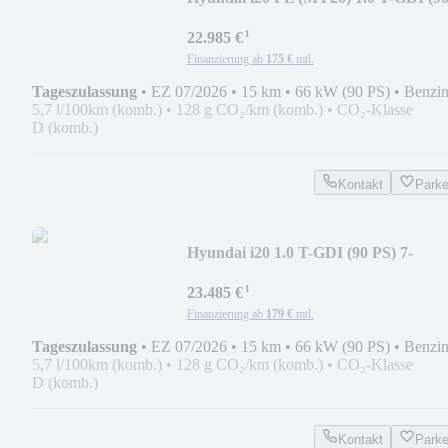
PS) 7-DCT+Komfort-Pa
¹
22.985 €
Finanzierung ab
175 €
mtl.
Tageszulassung
•
EZ 07/2026
•
15 km
•
66 kW (90 PS)
•
Benzi
5,7 l/100km (komb.)
•
128 g CO₂/km (komb.)
•
CO₂-Klasse
D (komb.)
Kontakt
Park
Hyundai i20 1.0 T-GDI (90 PS) 7-
DCT+Komfort-Paket+Bose
¹
23.485 €
Finanzierung ab
179 €
mtl.
Tageszulassung
•
EZ 07/2026
•
15 km
•
66 kW (90 PS)
•
Benzi
5,7 l/100km (komb.)
•
128 g CO₂/km (komb.)
•
CO₂-Klasse
D (komb.)
Kontakt
Park