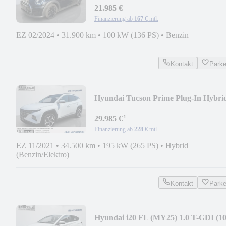
21.985 €
Finanzierung ab
167 €
mtl.
EZ 02/2024
•
31.900 km
•
100 kW (136 PS)
•
Benzin
Kontakt
Park
Hyundai Tucson Prime Plug-In Hybri
4WD El. Panodach Nav
¹
29.985 €
Finanzierung ab
228 €
mtl.
EZ 11/2021
•
34.500 km
•
195 kW (265 PS)
•
Hybrid
(Benzin/Elektro)
Kontakt
Park
Hyundai i20 FL (MY25) 1.0 T-GDI (1