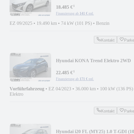
PS) Trend Komfortpa
¹
18.485 €
Finanzierung ab
141 €
mtl.
EZ 09/2025
•
19.490 km
•
74 kW (101 PS)
•
Benzin
Kontakt
Park
Hyundai KONA Trend Elektro 2WD
+KLIMA+NAVI+RFK+PDC+ACC+
¹
22.485 €
Finanzierung ab
171 €
mtl.
Vorführfahrzeug
•
EZ 04/2023
•
36.000 km
•
100 kW (136 PS)
Elektro
Kontakt
Park
Hyundai i20 FL (MY25) 1.0 T-GDI (1