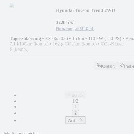
Hyundai Tucson Trend 2WD
Navi+Krell+ LED El. Heckklappe
¹
32.985 €
Finanzierung ab
251 €
mtl.
Tageszulassung
•
EZ 06/2026
•
15 km
•
110 kW (150 PS)
•
Ben
7,1 l/100km (komb.)
•
162 g CO₂/km (komb.)
•
CO₂-Klasse
F (komb.)
Kontakt
Park
Zurück
1/2
1
2
Weiter
¹
MwSt. ausweisbar