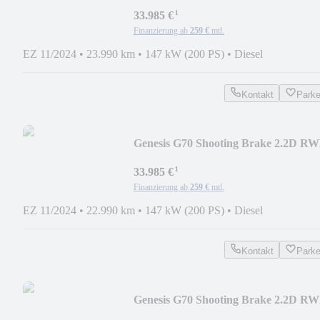
Sportpaket AD El. Panod
¹
33.985 €
Finanzierung ab
259 €
mtl.
EZ 11/2024
•
23.990 km
•
147 kW (200 PS)
•
Diesel
Kontakt
Park
Genesis G70 Shooting Brake 2.2D R
Sport Sportpaket Nav
¹
33.985 €
Finanzierung ab
259 €
mtl.
EZ 11/2024
•
22.990 km
•
147 kW (200 PS)
•
Diesel
Kontakt
Park
Genesis G70 Shooting Brake 2.2D R
Premium Navi Leder L