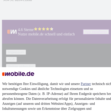
4.6 Sterne
App installieren
Nutze mobile.de schnell und einfach
Impressum
AGB
Vertrag widerrufen
Datenschutz
Datenschutzeinstellungen
Wir benötigen Ihre Einwilligung, damit wir und unsere
Partner
technisch nic
Erklärung zur Barrierefreiheit
notwendige Cookies und ähnliche Technologien einsetzen und so
personenbezogene Daten (z. B. IP-Adresse) auf Ihrem Endgerät speichern bz
Report Security Vulnerability (English)
abrufen können. Die Datenverarbeitung erfolgt für personalisierte Inhalte un
Anzeigen (auf unseren und dritten Websites/Apps), Anzeigen- und
Powered by
Inhaltsmessungen sowie um Erkenntnisse über Zielgruppen und