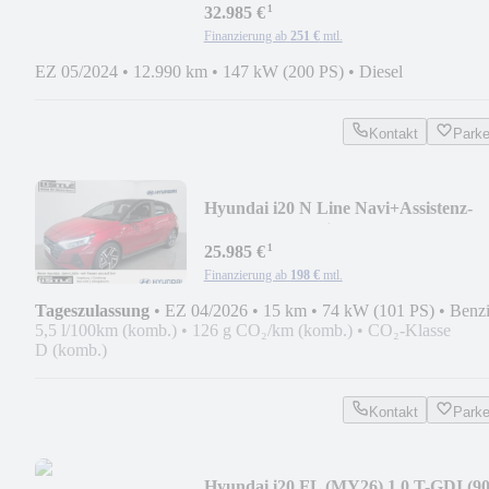
¹
32.985 €
Finanzierung ab
251 €
mtl.
EZ 05/2024
•
12.990 km
•
147 kW (200 PS)
•
Diesel
Kontakt
Park
Hyundai i20 N Line Navi+Assistenz-
Paket+Dachlackierung
¹
25.985 €
Finanzierung ab
198 €
mtl.
Tageszulassung
•
EZ 04/2026
•
15 km
•
74 kW (101 PS)
•
Benz
5,5 l/100km (komb.)
•
126 g CO₂/km (komb.)
•
CO₂-Klasse
D (komb.)
Kontakt
Park
Hyundai i20 FL (MY26) 1.0 T-GDI (9